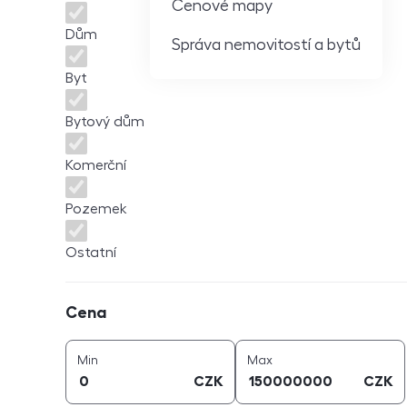
Cenové mapy
Dům
Správa nemovitostí a bytů
Byt
Bytový dům
Komerční
Pozemek
Ostatní
Cena
Cena
cena (
CZK
)
cena (
CZK
)
Min
Max
CZK
CZK