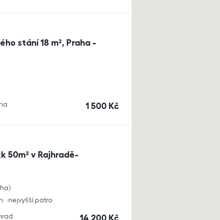
ho stání 18 m², Praha -
aha
cena
1 500
Kč
k 50m² v Rajhradě-
cha
h
nejvyšší patro
jhrad
cena
14 200
Kč