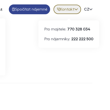
Spočítat nájemné
Kontakt
Volba jazy
CZ
st
Pro majitele:
770 328 034
Pro nájemníky:
222 222 500
Krátkodobý pronájem