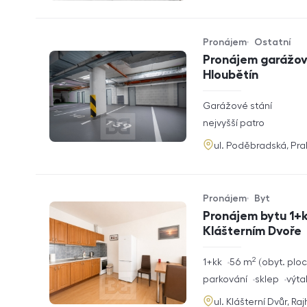
Pronájem
Ostatní
Typ nabídky
Typ nemovitosti
Pronájem garážové
Hloubětín
rozměry
Garážové stání
dispozice
funkce
nejvyšší patro
adresa
ul. Poděbradská, Pr
Pronájem
Byt
Typ nabídky
Typ nemovitosti
Pronájem bytu 1+k
Klášterním Dvoře
2
rozměry
1+kk
56
m
obyt. plo
dispozice
funkce
parkování
sklep
výta
adresa
ul. Klášterní Dvůr, Ra