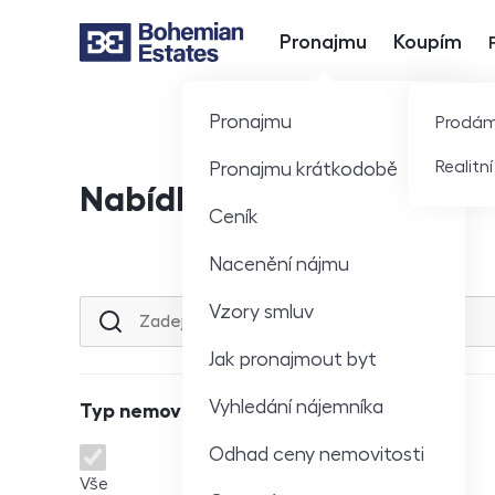
Pronajmu
Koupím
Hlavní nabídka
Pronajmu
Prodá
Realitn
Pronajmu krátkodobě
Nabídka nemovitostí
Ceník
Nacenění nájmu
Vzory smluv
Lokalita nebo ulice
Jak pronajmout byt
Vyhledání nájemníka
Typ nemovitosti
Odhad ceny nemovitosti
Typ nemovitosti
Vše