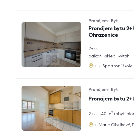
Pronájem
Byt
Typ nabídky
Typ nemovitosti
Pronájem bytu 2+k
Ohrazenice
rozměry
2+kk
dispozice
funkce
balkon
sklep
výtah
adresa
ul. U Sportovní školy
Pronájem
Byt
Typ nabídky
Typ nemovitosti
Pronájem bytu 2+
2
rozměry
2+kk
40
m
obyt. plo
dispozice
funkce
adresa
ul. Marie Cibulkové, 