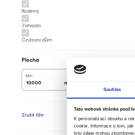
Rodinný
Zahrada
Činžovní dům
Plocha
Plocha
2
2
plocha (
m
)
plocha (
m
)
Min
Max
2
2
m
m
Souhlas
Tato webová stránka použív
Zrušit filtr
K personalizaci obsahu a re
cookie. Informace o tom, jak
tyto údaje mohou zkombinovat