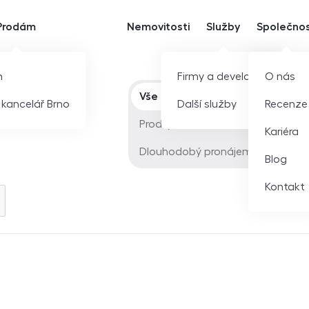
Prodám
Nemovitosti
Služby
Společno
m
Firmy a developeři
O nás
Typ nabídky
Vše
í kancelář Brno
Další služby
Recenze
Prodej
Kariéra
Dlouhodobý pronájem
Blog
Kontakt