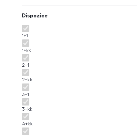
Dispozice
Dispozice
1+1
1+kk
2+1
2+kk
3+1
3+kk
4+kk