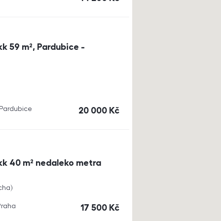
k 59 m², Pardubice -
, Pardubice
cena
20 000
Kč
kk 40 m² nedaleko metra
cha
Praha
cena
17 500
Kč