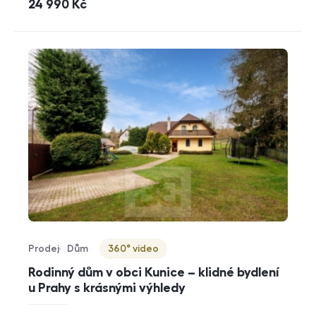
cena
24 990
Kč
Prodej
Dům
360° video
Typ nabídky
Typ nemovitosti
Virtuální prohlídka
Rodinný dům v obci Kunice – klidné bydlení
u Prahy s krásnými výhledy