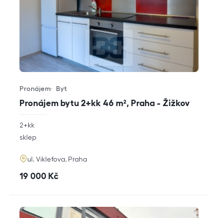
Pronájem
Byt
Typ nabídky
Typ nemovitosti
Pronájem bytu 2+kk 46 m², Praha - Žižkov
rozměry
2+kk
dispozice
funkce
sklep
adresa
ul. Viklefova, Praha
cena
19 000
Kč