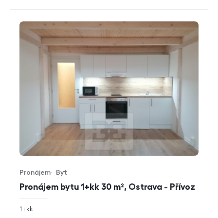
Pronájem
Byt
Typ nabídky
Typ nemovitosti
Pronájem bytu 1+kk 30 m², Ostrava - Přívoz
rozměry
1+kk
dispozice