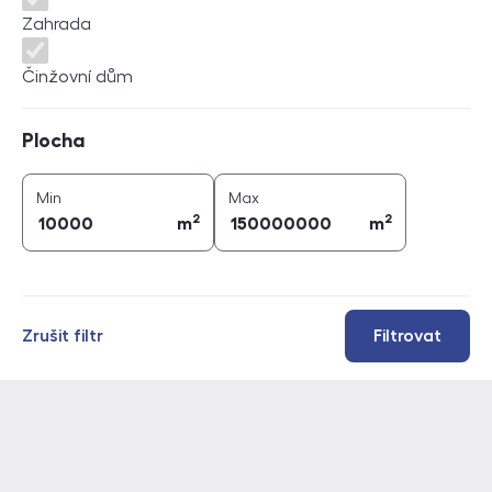
Zahrada
Činžovní dům
Plocha
Plocha
2
2
plocha (
m
)
plocha (
m
)
Min
Max
2
2
m
m
Zrušit filtr
Filtrovat