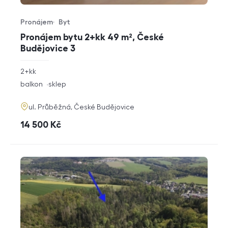
Pronájem
Byt
Typ nabídky
Typ nemovitosti
Pronájem bytu 2+kk 49 m², České
Budějovice 3
rozměry
2+kk
dispozice
funkce
balkon
sklep
adresa
ul. Průběžná, České Budějovice
cena
14 500
Kč