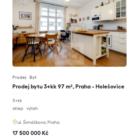
Prodej
Byt
Typ nabídky
Typ nemovitosti
Prodej bytu 3+kk 97 m², Praha - Holešovice
rozměry
3+kk
dispozice
funkce
sklep
výtah
adresa
ul. Šimáčkova, Praha
cena
17 500 000
Kč