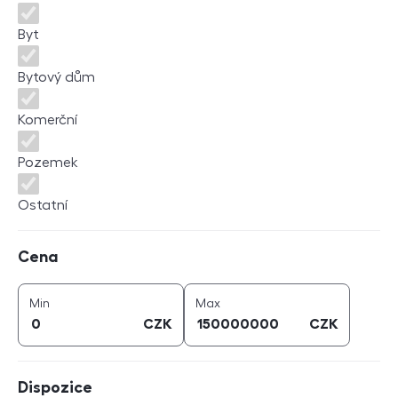
Byt
Bytový dům
Komerční
Pozemek
Ostatní
Cena
Cena
cena (
CZK
)
cena (
CZK
)
Min
Max
CZK
CZK
Dispozice