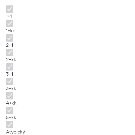
Dispozice
1+1
1+kk
2+1
2+kk
3+1
3+kk
4+kk
5+kk
Atypický