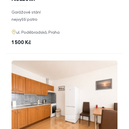
rozměry
Garážové stání
dispozice
funkce
nejvyšší patro
adresa
ul. Poděbradská, Praha
cena
1 500
Kč