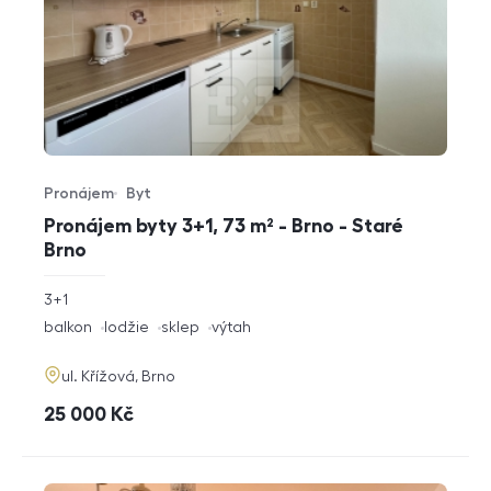
Pronájem
Byt
Typ nabídky
Typ nemovitosti
Pronájem byty 3+1, 73 m² - Brno - Staré
Brno
rozměry
3+1
dispozice
funkce
balkon
lodžie
sklep
výtah
adresa
ul. Křížová, Brno
cena
25 000
Kč