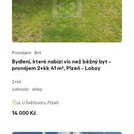
Pronájem
Byt
Typ nabídky
Typ nemovitosti
Bydlení, které nabízí víc než běžný byt -
pronájem 2+kk 41 m², Plzeň - Lobzy
rozměry
2+kk
dispozice
funkce
zahrada
sklep
adresa
ul. U Světovaru, Plzeň
cena
14 000
Kč