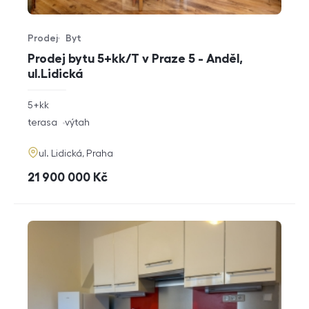
Prodej
Byt
Typ nabídky
Typ nemovitosti
Prodej bytu 5+kk/T v Praze 5 - Anděl,
ul.Lidická
rozměry
5+kk
dispozice
funkce
terasa
výtah
adresa
ul. Lidická, Praha
cena
21 900 000
Kč