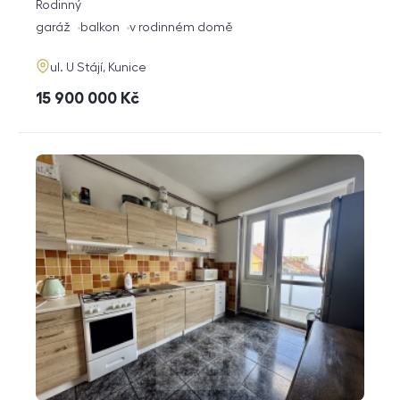
rozměry
Rodinný
dispozice
funkce
garáž
balkon
v rodinném domě
adresa
ul. U Stájí, Kunice
cena
15 900 000
Kč