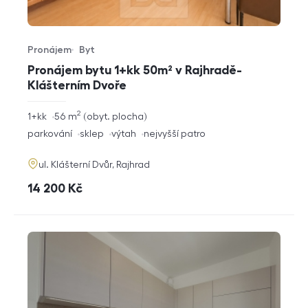
Pronájem
Byt
Typ nabídky
Typ nemovitosti
Pronájem bytu 1+kk 50m² v Rajhradě-
Klášterním Dvoře
2
rozměry
1+kk
56
m
obyt. plocha
dispozice
funkce
parkování
sklep
výtah
nejvyšší patro
adresa
ul. Klášterní Dvůr, Rajhrad
cena
14 200
Kč