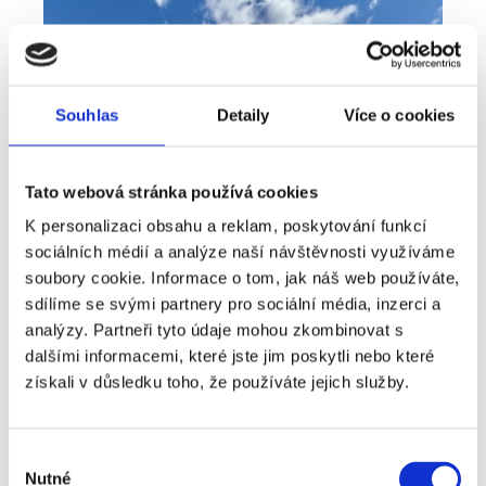
Souhlas
Detaily
Více o cookies
Tato webová stránka používá cookies
K personalizaci obsahu a reklam, poskytování funkcí
sociálních médií a analýze naší návštěvnosti využíváme
soubory cookie. Informace o tom, jak náš web používáte,
sdílíme se svými partnery pro sociální média, inzerci a
analýzy. Partneři tyto údaje mohou zkombinovat s
Prodej
Dům
360° video
Typ nabídky
Typ nemovitosti
Virtuální prohlídka
dalšími informacemi, které jste jim poskytli nebo které
Prodej rodinné domy, 181 m² - Unhošť
získali v důsledku toho, že používáte jejich služby.
rozměry
Rodinný
dispozice
funkce
garáž
terasa
v rodinném domě
Výběr
Nutné
souhlasu