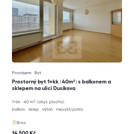
Pronájem
Byt
Typ nabídky
Typ nemovitosti
Prostorný byt 1+kk (40m²) s balkonem a
sklepem na ulici Dusíkova
2
rozměry
1+kk
40
m
obyt. plocha
dispozice
funkce
balkon
sklep
výtah
nejvyšší patro
adresa
Brno
cena
14 500
Kč