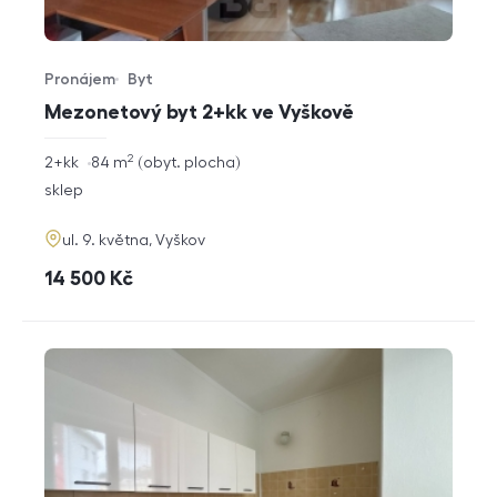
Pronájem
Byt
Typ nabídky
Typ nemovitosti
Mezonetový byt 2+kk ve Vyškově
2
rozměry
2+kk
84
m
obyt. plocha
dispozice
funkce
sklep
adresa
ul. 9. května, Vyškov
cena
14 500
Kč