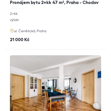
Pronájem bytu 2+kk 47 m², Praha - Chodov
rozměry
2+kk
dispozice
funkce
výtah
adresa
ul. Čenětická, Praha
cena
21 000
Kč