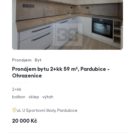
Pronájem
Byt
Typ nabídky
Typ nemovitosti
Pronájem bytu 2+kk 59 m², Pardubice -
Ohrazenice
rozměry
2+kk
dispozice
funkce
balkon
sklep
výtah
adresa
ul. U Sportovní školy, Pardubice
cena
20 000
Kč