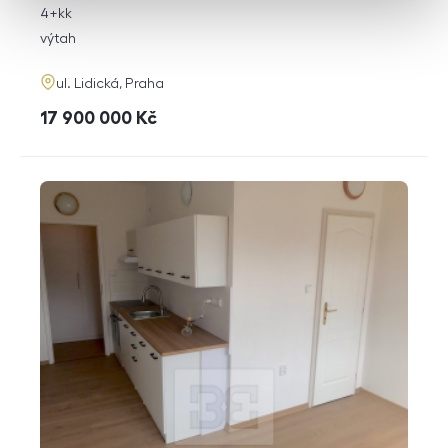
rozměry
4+kk
dispozice
funkce
výtah
adresa
ul. Lidická, Praha
cena
17 900 000
Kč