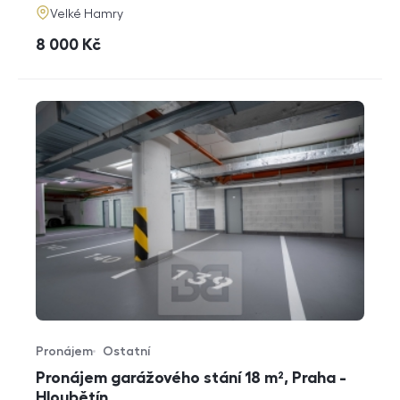
adresa
Velké Hamry
cena
8 000
Kč
Pronájem
Ostatní
Typ nabídky
Typ nemovitosti
Pronájem garážového stání 18 m², Praha -
Hloubětín