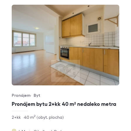
Pronájem
Byt
Typ nabídky
Typ nemovitosti
Pronájem bytu 2+kk 40 m² nedaleko metra
2
rozměry
2+kk
40
m
obyt. plocha
dispozice
funkce