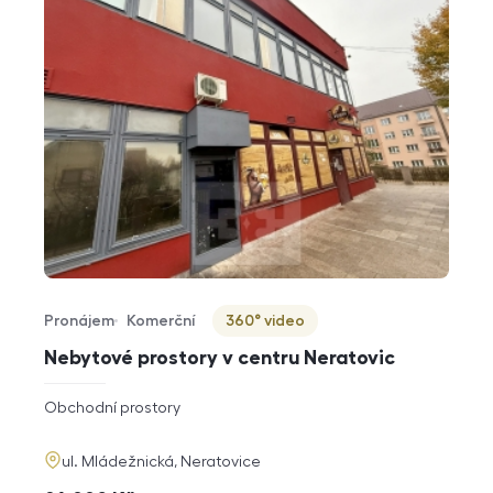
Pronájem
Komerční
360° video
Typ nabídky
Typ nemovitosti
Virtuální prohlídka
Nebytové prostory v centru Neratovic
rozměry
Obchodní prostory
dispozice
funkce
adresa
ul. Mládežnická, Neratovice