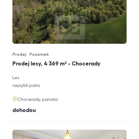
Prodej
Pozemek
Typ nabídky
Typ nemovitosti
Prodej lesy, 4 369 m² - Chocerady
rozměry
Les
dispozice
funkce
nejvyšší patro
adresa
Chocerady, parcela
cena
dohodou