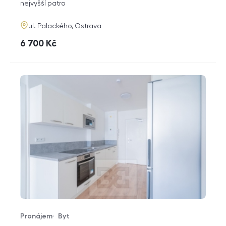
funkce
nejvyšší patro
adresa
ul. Palackého, Ostrava
cena
6 700
Kč
Pronájem
Byt
Typ nabídky
Typ nemovitosti