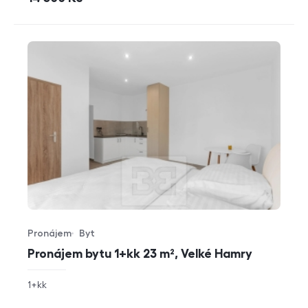
Pronájem
Byt
Typ nabídky
Typ nemovitosti
Pronájem bytu 1+kk 23 m², Velké Hamry
rozměry
1+kk
dispozice
funkce