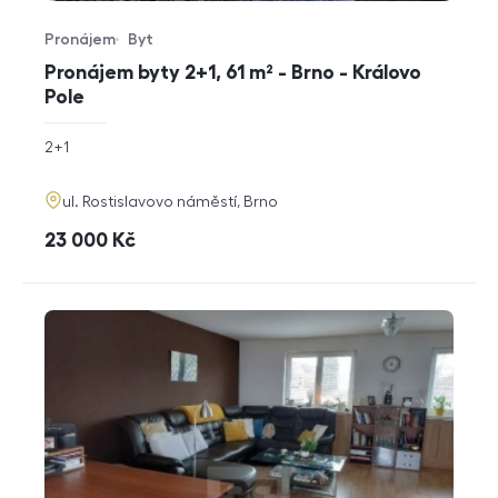
Pronájem
Byt
Typ nabídky
Typ nemovitosti
Pronájem byty 2+1, 61 m² - Brno - Královo
Pole
rozměry
2+1
dispozice
funkce
adresa
ul. Rostislavovo náměstí, Brno
cena
23 000
Kč