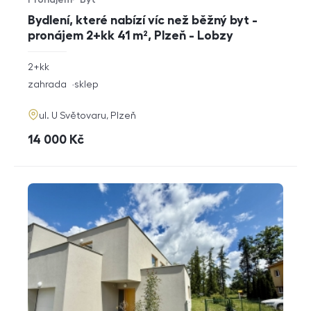
Typ nabídky
Typ nemovitosti
Bydlení, které nabízí víc než běžný byt -
pronájem 2+kk 41 m², Plzeň - Lobzy
rozměry
2+kk
dispozice
funkce
zahrada
sklep
adresa
ul. U Světovaru, Plzeň
cena
14 000
Kč