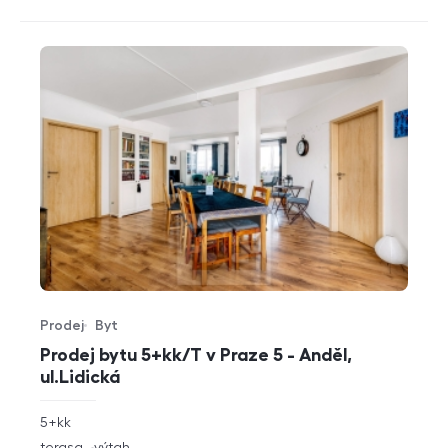
Prodej
Byt
Typ nabídky
Typ nemovitosti
Prodej bytu 5+kk/T v Praze 5 - Anděl,
ul.Lidická
rozměry
5+kk
dispozice
funkce