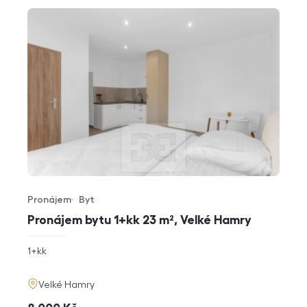
Pronájem
Byt
Typ nabídky
Typ nemovitosti
Pronájem bytu 1+kk 23 m², Velké Hamry
rozměry
1+kk
dispozice
funkce
adresa
Velké Hamry