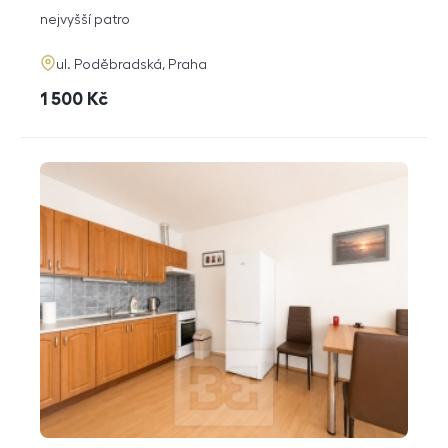
dispozice
funkce
nejvyšší patro
adresa
ul. Poděbradská, Praha
cena
1 500
Kč