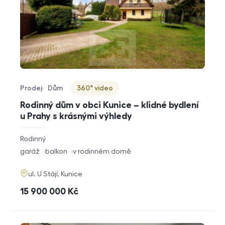
Prodej
Dům
360° video
Typ nabídky
Typ nemovitosti
Virtuální prohlídka
Rodinný dům v obci Kunice – klidné bydlení
u Prahy s krásnými výhledy
rozměry
Rodinný
dispozice
funkce
garáž
balkon
v rodinném domě
adresa
ul. U Stájí, Kunice
cena
15 900 000
Kč