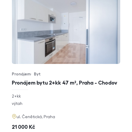
Pronájem
Byt
Typ nabídky
Typ nemovitosti
Pronájem bytu 2+kk 47 m², Praha - Chodov
rozměry
2+kk
dispozice
funkce
výtah
adresa
ul. Čenětická, Praha
cena
21 000
Kč