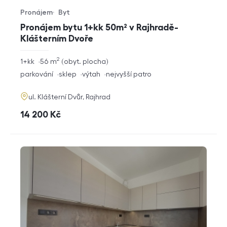
Pronájem
Byt
Typ nabídky
Typ nemovitosti
Pronájem bytu 1+kk 50m² v Rajhradě-
Klášterním Dvoře
2
rozměry
1+kk
56
m
obyt. plocha
dispozice
funkce
parkování
sklep
výtah
nejvyšší patro
adresa
ul. Klášterní Dvůr, Rajhrad
cena
14 200
Kč