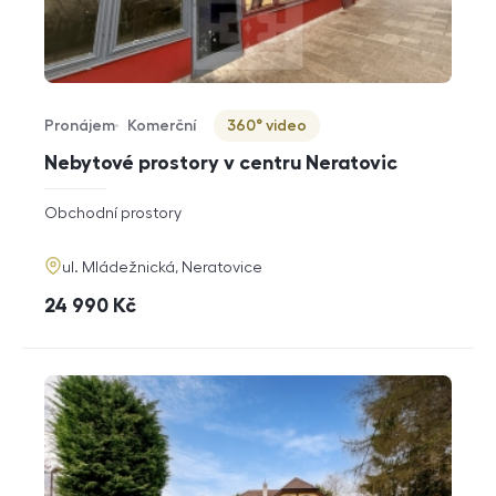
Pronájem
Komerční
360° video
Typ nabídky
Typ nemovitosti
Virtuální prohlídka
Nebytové prostory v centru Neratovic
rozměry
Obchodní prostory
dispozice
funkce
adresa
ul. Mládežnická, Neratovice
cena
24 990
Kč