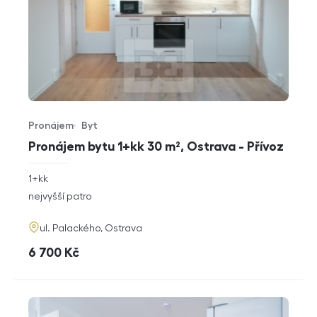
Pronájem
Byt
Typ nabídky
Typ nemovitosti
Pronájem bytu 1+kk 30 m², Ostrava - Přívoz
rozměry
1+kk
dispozice
funkce
nejvyšší patro
adresa
ul. Palackého, Ostrava
cena
6 700
Kč