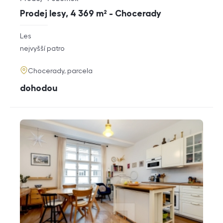
Typ nabídky
Typ nemovitosti
Prodej lesy, 4 369 m² - Chocerady
rozměry
Les
dispozice
funkce
nejvyšší patro
adresa
Chocerady, parcela
cena
dohodou