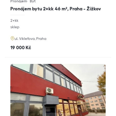
Pronájem
Byt
Typ nabídky
Typ nemovitosti
Pronájem bytu 2+kk 46 m², Praha - Žižkov
rozměry
2+kk
dispozice
funkce
sklep
adresa
ul. Viklefova, Praha
cena
19 000
Kč