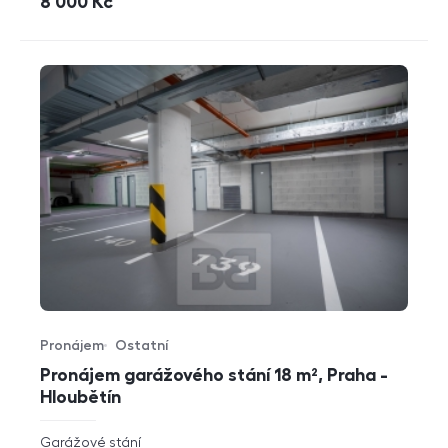
cena
8 000
Kč
Pronájem
Ostatní
Typ nabídky
Typ nemovitosti
Pronájem garážového stání 18 m², Praha -
Hloubětín
rozměry
Garážové stání