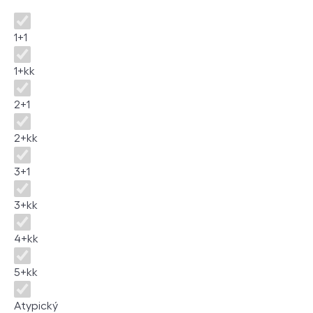
Dispozice
1+1
1+kk
2+1
2+kk
3+1
3+kk
4+kk
5+kk
Atypický