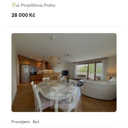
adresa
ul. Pospíšilova, Praha
cena
28 000
Kč
Pronájem
Byt
Typ nabídky
Typ nemovitosti