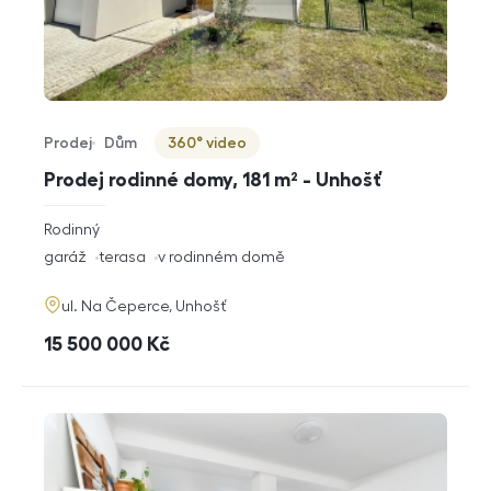
Prodej
Dům
360° video
Typ nabídky
Typ nemovitosti
Virtuální prohlídka
Prodej rodinné domy, 181 m² - Unhošť
rozměry
Rodinný
dispozice
funkce
garáž
terasa
v rodinném domě
adresa
ul. Na Čeperce, Unhošť
cena
15 500 000
Kč