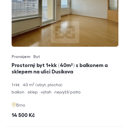
Pronájem
Byt
Typ nabídky
Typ nemovitosti
Prostorný byt 1+kk (40m²) s balkonem a
sklepem na ulici Dusíkova
2
rozměry
1+kk
40
m
obyt. plocha
dispozice
funkce
balkon
sklep
výtah
nejvyšší patro
adresa
Brno
cena
14 500
Kč