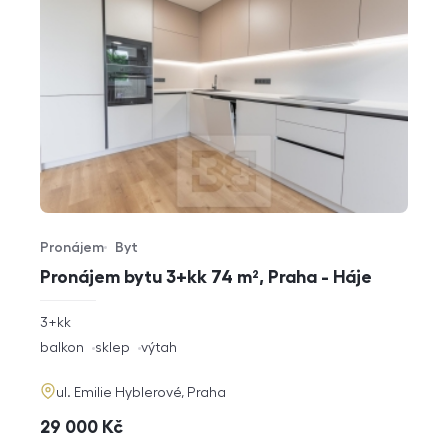
Pronájem
Byt
Typ nabídky
Typ nemovitosti
Pronájem bytu 3+kk 74 m², Praha - Háje
rozměry
3+kk
dispozice
funkce
balkon
sklep
výtah
adresa
ul. Emilie Hyblerové, Praha
cena
29 000
Kč