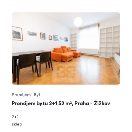
Pronájem
Byt
Typ nabídky
Typ nemovitosti
Pronájem bytu 2+1 52 m², Praha - Žižkov
rozměry
2+1
dispozice
funkce
sklep