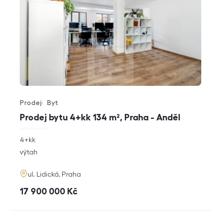
Prodej
Byt
Typ nabídky
Typ nemovitosti
Prodej bytu 4+kk 134 m², Praha - Anděl
rozměry
4+kk
dispozice
funkce
výtah
adresa
ul. Lidická, Praha
cena
17 900 000
Kč