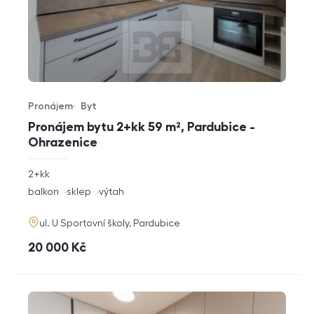
Pronájem
Byt
Typ nabídky
Typ nemovitosti
Pronájem bytu 2+kk 59 m², Pardubice -
Ohrazenice
rozměry
2+kk
dispozice
funkce
balkon
sklep
výtah
adresa
ul. U Sportovní školy, Pardubice
cena
20 000
Kč