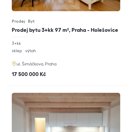
Prodej
Byt
Typ nabídky
Typ nemovitosti
Prodej bytu 3+kk 97 m², Praha - Holešovice
rozměry
3+kk
dispozice
funkce
sklep
výtah
adresa
ul. Šimáčkova, Praha
cena
17 500 000
Kč