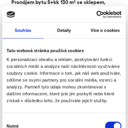
Pronájem bytu 5+kk 130 m² se sklepem,
balkonem a parkováním, Praha - Jinonice
rozměry
5+kk
dispozice
funkce
parkování
balkon
sklep
výtah
Souhlas
Detaily
Více o cookies
adresa
ul. Kohoutových, Praha
Tato webová stránka používá cookies
cena
49 000
Kč
K personalizaci obsahu a reklam, poskytování funkcí
sociálních médií a analýze naší návštěvnosti využíváme
soubory cookie. Informace o tom, jak náš web používáte,
sdílíme se svými partnery pro sociální média, inzerci a
analýzy. Partneři tyto údaje mohou zkombinovat s
dalšími informacemi, které jste jim poskytli nebo které
získali v důsledku toho, že používáte jejich služby.
Výběr
Nutné
souhlasu