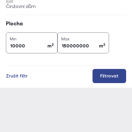
Činžovní dům
Plocha
Plocha
2
2
plocha (
m
)
plocha (
m
)
Min
Max
2
2
m
m
Zrušit filtr
Filtrovat