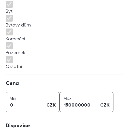
Byt
Bytový dům
Komerční
Pozemek
Ostatní
Cena
Cena
cena (
CZK
)
cena (
CZK
)
Min
Max
CZK
CZK
Dispozice