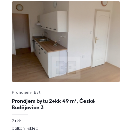
Pronájem
Byt
Typ nabídky
Typ nemovitosti
Pronájem bytu 2+kk 49 m², České
Budějovice 3
rozměry
2+kk
dispozice
funkce
balkon
sklep