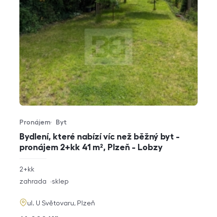
Pronájem
Byt
Typ nabídky
Typ nemovitosti
Bydlení, které nabízí víc než běžný byt -
pronájem 2+kk 41 m², Plzeň - Lobzy
rozměry
2+kk
dispozice
funkce
zahrada
sklep
adresa
ul. U Světovaru, Plzeň