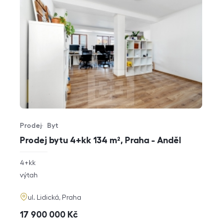
Prodej
Byt
Typ nabídky
Typ nemovitosti
Prodej bytu 4+kk 134 m², Praha - Anděl
rozměry
4+kk
dispozice
funkce
výtah
adresa
ul. Lidická, Praha
cena
17 900 000
Kč