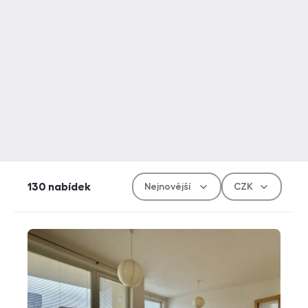
Řazen
Měn
130
nabídek