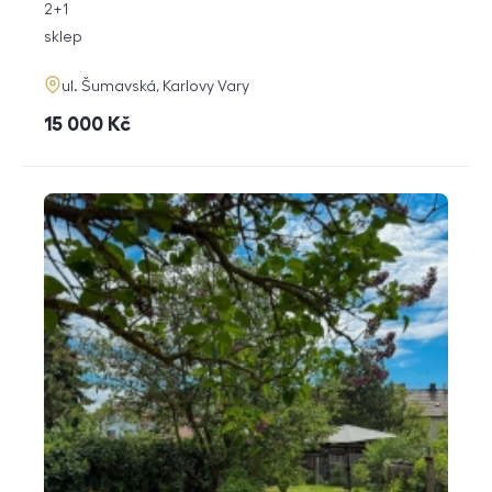
rozměry
2+1
dispozice
funkce
sklep
adresa
ul. Šumavská, Karlovy Vary
cena
15 000
Kč