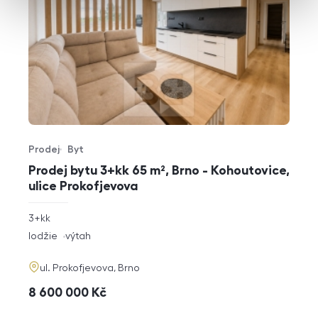
Prodej
Byt
Typ nabídky
Typ nemovitosti
Prodej bytu 3+kk 65 m², Brno - Kohoutovice,
ulice Prokofjevova
rozměry
3+kk
dispozice
funkce
lodžie
výtah
adresa
ul. Prokofjevova, Brno
cena
8 600 000
Kč