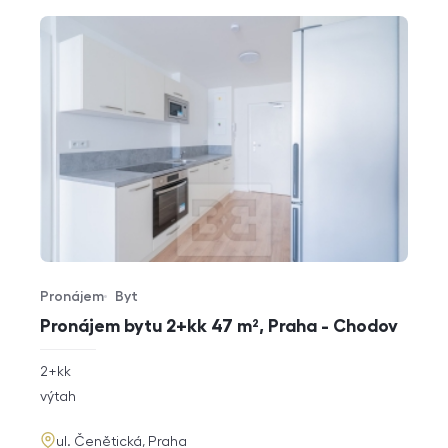
Pronájem
Byt
Typ nabídky
Typ nemovitosti
Pronájem bytu 2+kk 47 m², Praha - Chodov
rozměry
2+kk
dispozice
funkce
výtah
adresa
ul. Čenětická, Praha