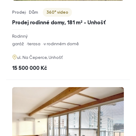
Prodej
Dům
360° video
Typ nabídky
Typ nemovitosti
Virtuální prohlídka
Prodej rodinné domy, 181 m² - Unhošť
rozměry
Rodinný
dispozice
funkce
garáž
terasa
v rodinném domě
adresa
ul. Na Čeperce, Unhošť
cena
15 500 000
Kč