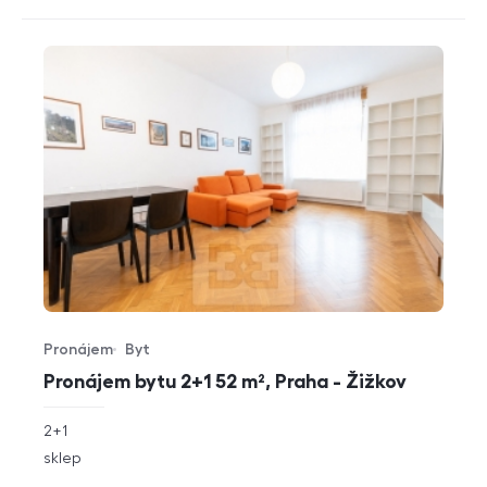
Pronájem
Byt
Typ nabídky
Typ nemovitosti
Pronájem bytu 2+1 52 m², Praha - Žižkov
rozměry
2+1
dispozice
funkce
sklep