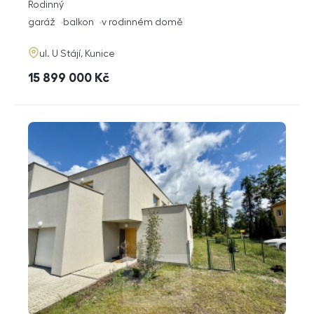
rozměry
Rodinný
dispozice
funkce
garáž
balkon
v rodinném domě
adresa
ul. U Stájí, Kunice
cena
15 899 000
Kč