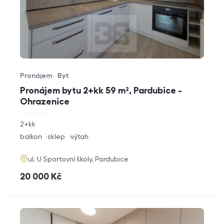
Pronájem
Byt
Typ nabídky
Typ nemovitosti
Pronájem bytu 2+kk 59 m², Pardubice -
Ohrazenice
rozměry
2+kk
dispozice
funkce
balkon
sklep
výtah
adresa
ul. U Sportovní školy, Pardubice
cena
20 000
Kč