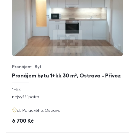
Pronájem
Byt
Typ nabídky
Typ nemovitosti
Pronájem bytu 1+kk 30 m², Ostrava - Přívoz
rozměry
1+kk
dispozice
funkce
nejvyšší patro
adresa
ul. Palackého, Ostrava
cena
6 700
Kč