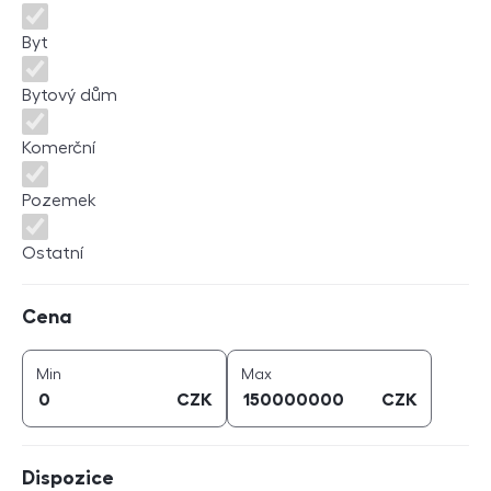
Byt
Bytový dům
Komerční
Pozemek
Ostatní
Cena
Cena
cena (
CZK
)
cena (
CZK
)
Min
Max
CZK
CZK
Dispozice