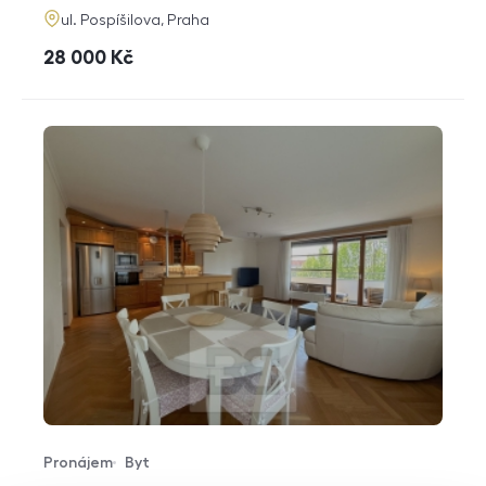
adresa
ul. Pospíšilova, Praha
cena
28 000
Kč
Pronájem
Byt
Typ nabídky
Typ nemovitosti