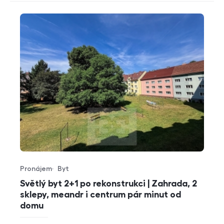
Pronájem
Byt
Typ nabídky
Typ nemovitosti
Světlý byt 2+1 po rekonstrukci | Zahrada, 2
sklepy, meandr i centrum pár minut od
domu