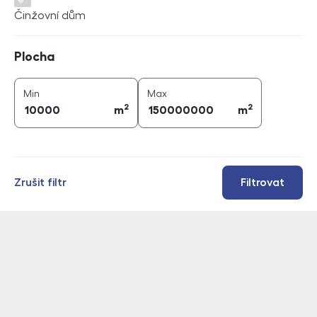
Činžovní dům
Plocha
Plocha
2
2
plocha (
m
)
plocha (
m
)
Min
Max
2
2
m
m
Zrušit filtr
Filtrovat