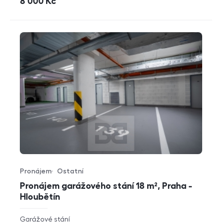
cena
8 000
Kč
Pronájem
Ostatní
Typ nabídky
Typ nemovitosti
Pronájem garážového stání 18 m², Praha -
Hloubětín
rozměry
Garážové stání