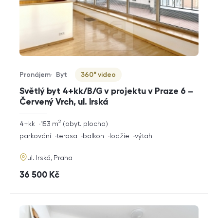
Pronájem
Byt
360° video
Typ nabídky
Typ nemovitosti
Virtuální prohlídka
Světlý byt 4+kk/B/G v projektu v Praze 6 –
Červený Vrch, ul. Irská
2
rozměry
4+kk
153
m
obyt. plocha
dispozice
funkce
parkování
terasa
balkon
lodžie
výtah
adresa
ul. Irská, Praha
cena
36 500
Kč