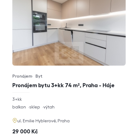
Pronájem
Byt
Typ nabídky
Typ nemovitosti
Pronájem bytu 3+kk 74 m², Praha - Háje
rozměry
3+kk
dispozice
funkce
balkon
sklep
výtah
adresa
ul. Emilie Hyblerové, Praha
cena
29 000
Kč