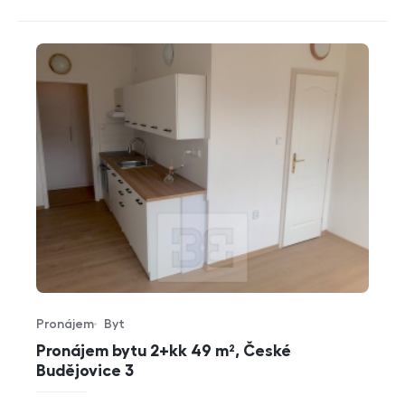
Pronájem
Byt
Typ nabídky
Typ nemovitosti
Pronájem bytu 2+kk 49 m², České
Budějovice 3