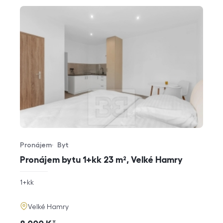
Pronájem
Byt
Typ nabídky
Typ nemovitosti
Pronájem bytu 1+kk 23 m², Velké Hamry
rozměry
1+kk
dispozice
funkce
adresa
Velké Hamry