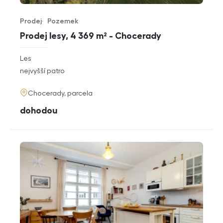
Prodej
Pozemek
Typ nabídky
Typ nemovitosti
Prodej lesy, 4 369 m² - Chocerady
rozměry
Les
dispozice
funkce
nejvyšší patro
adresa
Chocerady, parcela
cena
dohodou