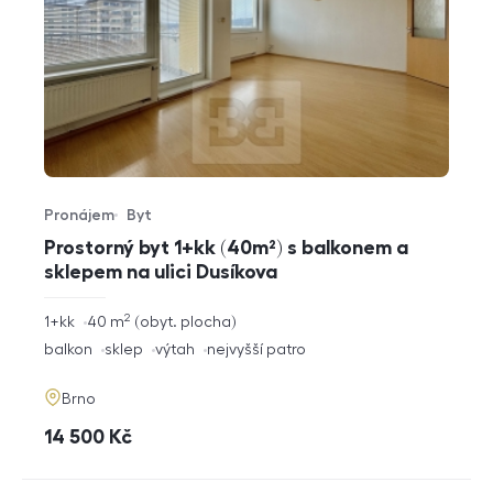
Pronájem
Byt
Typ nabídky
Typ nemovitosti
Prostorný byt 1+kk (40m²) s balkonem a
sklepem na ulici Dusíkova
2
rozměry
1+kk
40
m
obyt. plocha
dispozice
funkce
balkon
sklep
výtah
nejvyšší patro
adresa
Brno
cena
14 500
Kč