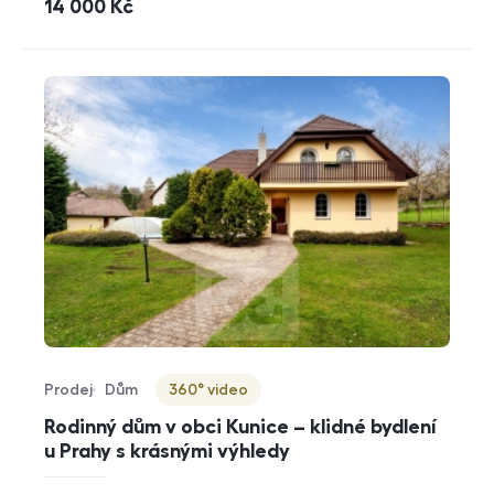
cena
14 000
Kč
Prodej
Dům
360° video
Typ nabídky
Typ nemovitosti
Virtuální prohlídka
Rodinný dům v obci Kunice – klidné bydlení
u Prahy s krásnými výhledy