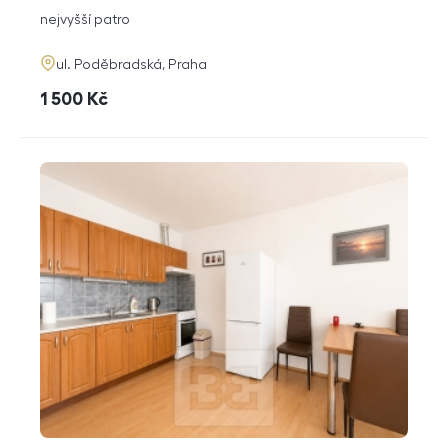
dispozice
funkce
nejvyšší patro
adresa
ul. Poděbradská, Praha
cena
1 500
Kč