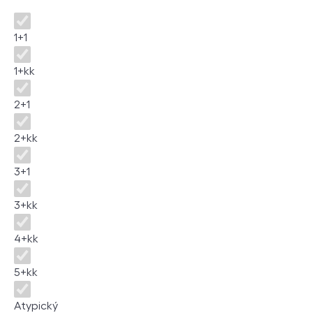
Dispozice
1+1
1+kk
2+1
2+kk
3+1
3+kk
4+kk
5+kk
Atypický