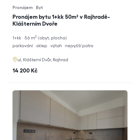
Pronájem
Byt
Typ nabídky
Typ nemovitosti
Pronájem bytu 1+kk 50m² v Rajhradě-
Klášterním Dvoře
2
rozměry
1+kk
56
m
obyt. plocha
dispozice
funkce
parkování
sklep
výtah
nejvyšší patro
adresa
ul. Klášterní Dvůr, Rajhrad
cena
14 200
Kč