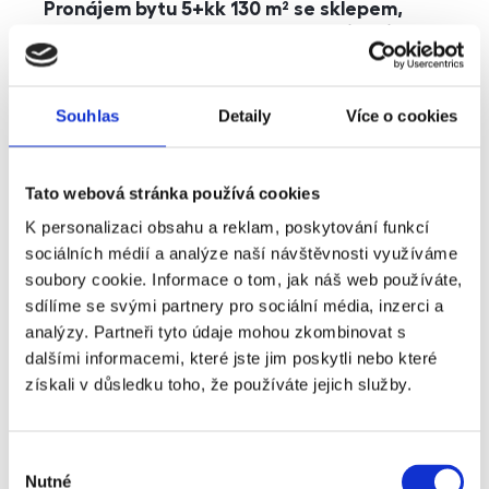
Pronájem bytu 5+kk 130 m² se sklepem,
balkonem a parkováním, Praha - Jinonice
rozměry
5+kk
dispozice
funkce
parkování
balkon
sklep
výtah
Souhlas
Detaily
Více o cookies
adresa
ul. Kohoutových, Praha
Tato webová stránka používá cookies
cena
49 000
Kč
K personalizaci obsahu a reklam, poskytování funkcí
sociálních médií a analýze naší návštěvnosti využíváme
soubory cookie. Informace o tom, jak náš web používáte,
sdílíme se svými partnery pro sociální média, inzerci a
analýzy. Partneři tyto údaje mohou zkombinovat s
dalšími informacemi, které jste jim poskytli nebo které
získali v důsledku toho, že používáte jejich služby.
Výběr
Nutné
souhlasu