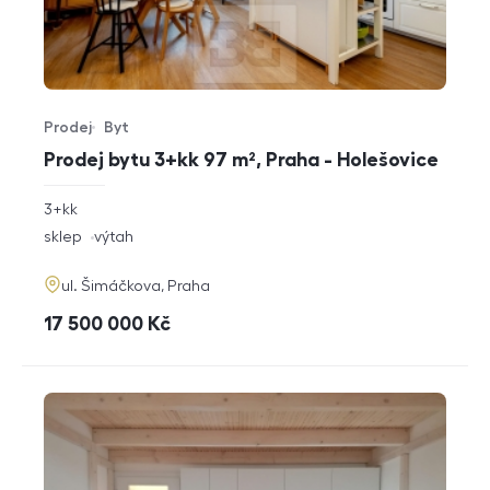
Prodej
Byt
Typ nabídky
Typ nemovitosti
Prodej bytu 3+kk 97 m², Praha - Holešovice
rozměry
3+kk
dispozice
funkce
sklep
výtah
adresa
ul. Šimáčkova, Praha
cena
17 500 000
Kč