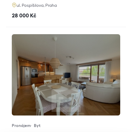
adresa
ul. Pospíšilova, Praha
cena
28 000
Kč
Pronájem
Byt
Typ nabídky
Typ nemovitosti