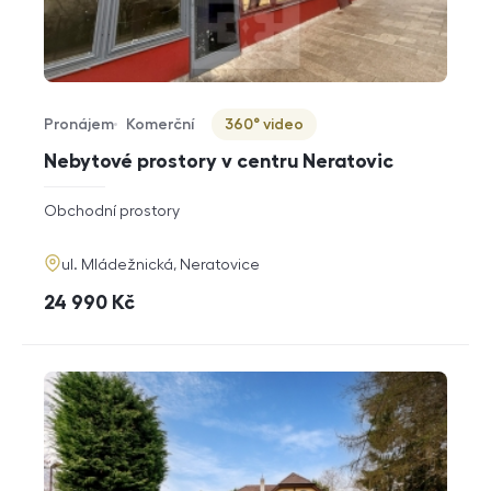
Pronájem
Komerční
360° video
Typ nabídky
Typ nemovitosti
Virtuální prohlídka
Nebytové prostory v centru Neratovic
rozměry
Obchodní prostory
dispozice
funkce
adresa
ul. Mládežnická, Neratovice
cena
24 990
Kč