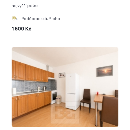
dispozice
funkce
nejvyšší patro
adresa
ul. Poděbradská, Praha
cena
1 500
Kč