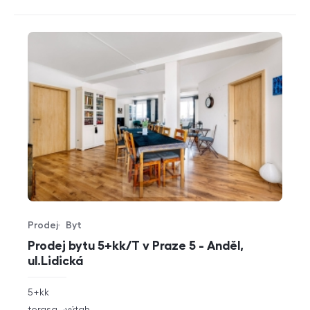
Prodej
Byt
Typ nabídky
Typ nemovitosti
Prodej bytu 5+kk/T v Praze 5 - Anděl,
ul.Lidická
rozměry
5+kk
dispozice
funkce