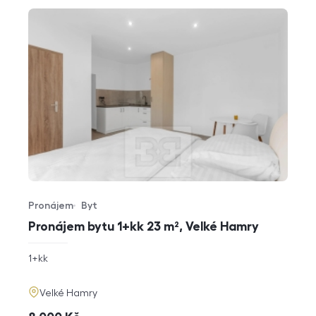
Pronájem
Byt
Typ nabídky
Typ nemovitosti
Pronájem bytu 1+kk 23 m², Velké Hamry
rozměry
1+kk
dispozice
funkce
adresa
Velké Hamry