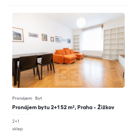
Pronájem
Byt
Typ nabídky
Typ nemovitosti
Pronájem bytu 2+1 52 m², Praha - Žižkov
rozměry
2+1
dispozice
funkce
sklep