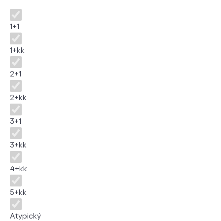
Dispozice
1+1
1+kk
2+1
2+kk
3+1
3+kk
4+kk
5+kk
Atypický