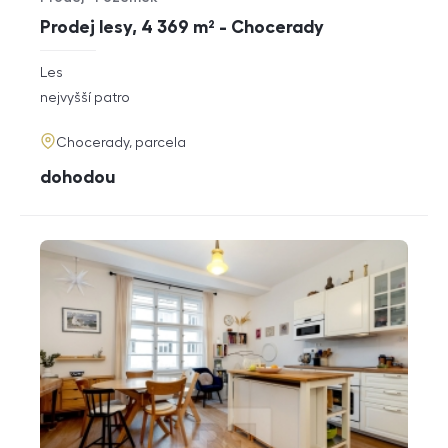
Typ nabídky
Typ nemovitosti
Prodej lesy, 4 369 m² - Chocerady
rozměry
Les
dispozice
funkce
nejvyšší patro
adresa
Chocerady, parcela
cena
dohodou