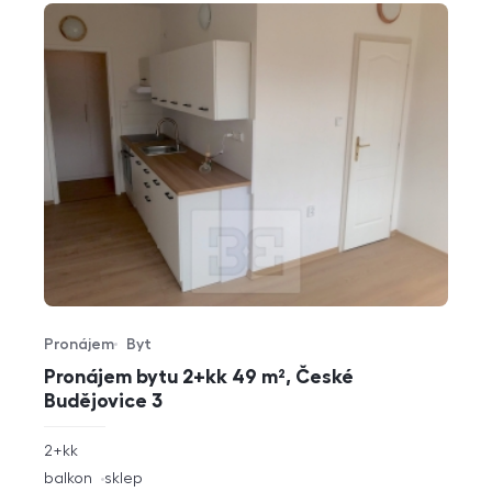
Pronájem
Byt
Typ nabídky
Typ nemovitosti
Pronájem bytu 2+kk 49 m², České
Budějovice 3
rozměry
2+kk
dispozice
funkce
balkon
sklep