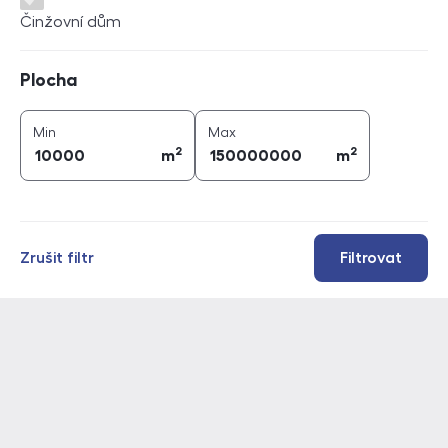
Činžovní dům
Plocha
Plocha
2
2
plocha (
m
)
plocha (
m
)
Min
Max
2
2
m
m
Zrušit filtr
Filtrovat