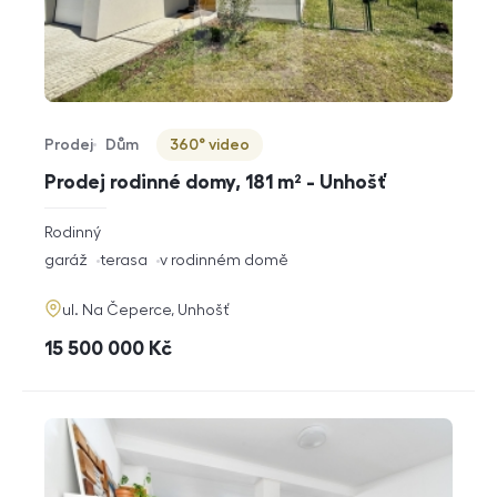
Prodej
Dům
360° video
Typ nabídky
Typ nemovitosti
Virtuální prohlídka
Prodej rodinné domy, 181 m² - Unhošť
rozměry
Rodinný
dispozice
funkce
garáž
terasa
v rodinném domě
adresa
ul. Na Čeperce, Unhošť
cena
15 500 000
Kč