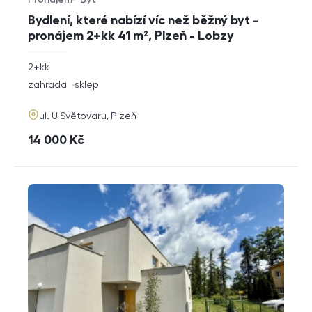
Typ nabídky
Typ nemovitosti
Bydlení, které nabízí víc než běžný byt -
pronájem 2+kk 41 m², Plzeň - Lobzy
rozměry
2+kk
dispozice
funkce
zahrada
sklep
adresa
ul. U Světovaru, Plzeň
cena
14 000
Kč