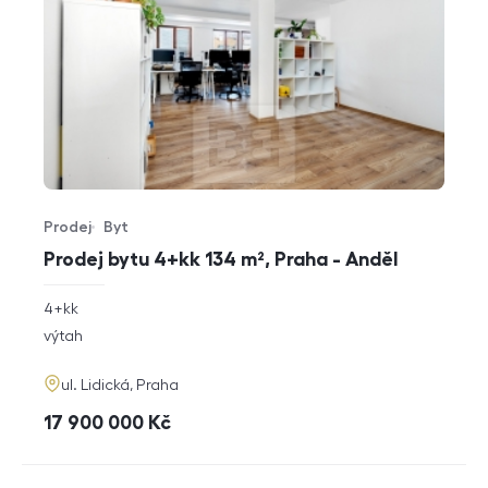
Prodej
Byt
Typ nabídky
Typ nemovitosti
Prodej bytu 4+kk 134 m², Praha - Anděl
rozměry
4+kk
dispozice
funkce
výtah
adresa
ul. Lidická, Praha
cena
17 900 000
Kč