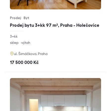
Prodej
Byt
Typ nabídky
Typ nemovitosti
Prodej bytu 3+kk 97 m², Praha - Holešovice
rozměry
3+kk
dispozice
funkce
sklep
výtah
adresa
ul. Šimáčkova, Praha
cena
17 500 000
Kč