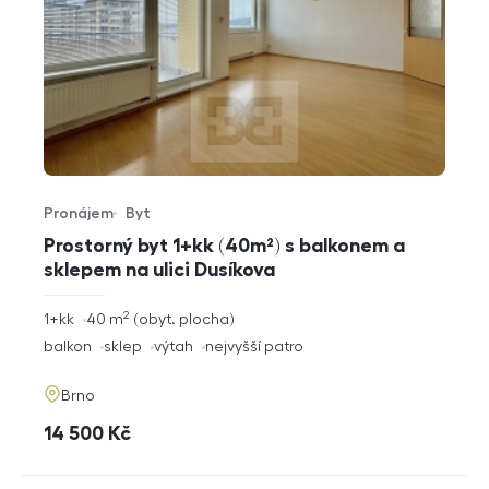
Pronájem
Byt
Typ nabídky
Typ nemovitosti
Prostorný byt 1+kk (40m²) s balkonem a
sklepem na ulici Dusíkova
2
rozměry
1+kk
40
m
obyt. plocha
dispozice
funkce
balkon
sklep
výtah
nejvyšší patro
adresa
Brno
cena
14 500
Kč