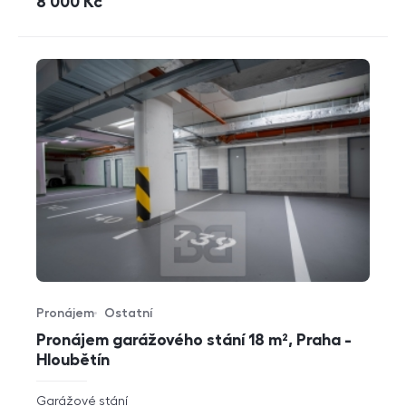
cena
8 000
Kč
Pronájem
Ostatní
Typ nabídky
Typ nemovitosti
Pronájem garážového stání 18 m², Praha -
Hloubětín
rozměry
Garážové stání