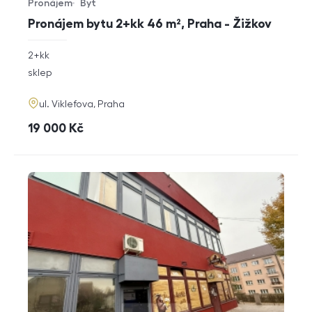
Pronájem
Byt
Typ nabídky
Typ nemovitosti
Pronájem bytu 2+kk 46 m², Praha - Žižkov
rozměry
2+kk
dispozice
funkce
sklep
adresa
ul. Viklefova, Praha
cena
19 000
Kč