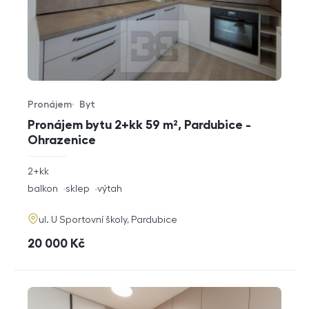
Pronájem
Byt
Typ nabídky
Typ nemovitosti
Pronájem bytu 2+kk 59 m², Pardubice -
Ohrazenice
rozměry
2+kk
dispozice
funkce
balkon
sklep
výtah
adresa
ul. U Sportovní školy, Pardubice
cena
20 000
Kč