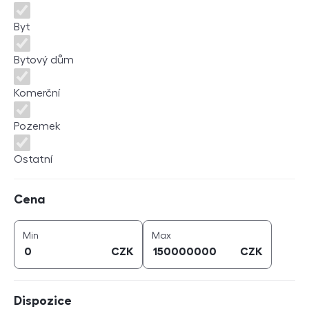
Byt
Bytový dům
Komerční
Pozemek
Ostatní
Cena
Cena
cena (
CZK
)
cena (
CZK
)
Min
Max
CZK
CZK
Dispozice