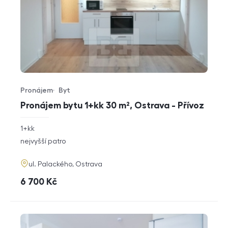
Pronájem
Byt
Typ nabídky
Typ nemovitosti
Pronájem bytu 1+kk 30 m², Ostrava - Přívoz
rozměry
1+kk
dispozice
funkce
nejvyšší patro
adresa
ul. Palackého, Ostrava
cena
6 700
Kč