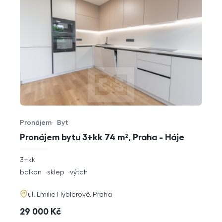
Pronájem
Byt
Typ nabídky
Typ nemovitosti
Pronájem bytu 3+kk 74 m², Praha - Háje
rozměry
3+kk
dispozice
funkce
balkon
sklep
výtah
adresa
ul. Emilie Hyblerové, Praha
cena
29 000
Kč