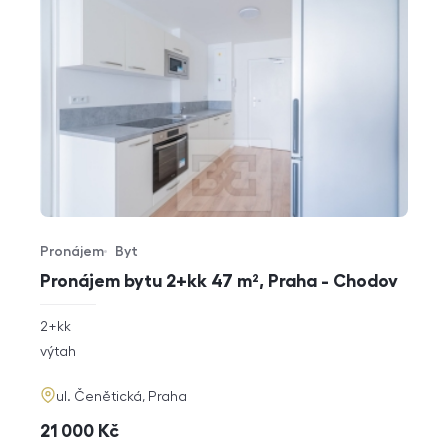
Pronájem
Byt
Typ nabídky
Typ nemovitosti
Pronájem bytu 2+kk 47 m², Praha - Chodov
rozměry
2+kk
dispozice
funkce
výtah
adresa
ul. Čenětická, Praha
cena
21 000
Kč