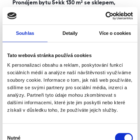
Pronájem bytu 5+kk 130 m² se sklepem,
balkonem a parkováním, Praha - Jinonice
rozměry
5+kk
dispozice
funkce
parkování
balkon
sklep
výtah
Souhlas
Detaily
Více o cookies
adresa
ul. Kohoutových, Praha
Tato webová stránka používá cookies
cena
49 000
Kč
K personalizaci obsahu a reklam, poskytování funkcí
sociálních médií a analýze naší návštěvnosti využíváme
soubory cookie. Informace o tom, jak náš web používáte,
sdílíme se svými partnery pro sociální média, inzerci a
analýzy. Partneři tyto údaje mohou zkombinovat s
dalšími informacemi, které jste jim poskytli nebo které
získali v důsledku toho, že používáte jejich služby.
Výběr
Nutné
souhlasu