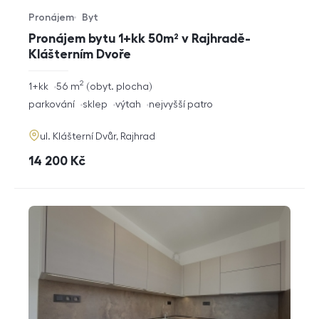
Pronájem
Byt
Typ nabídky
Typ nemovitosti
Pronájem bytu 1+kk 50m² v Rajhradě-
Klášterním Dvoře
2
rozměry
1+kk
56
m
obyt. plocha
dispozice
funkce
parkování
sklep
výtah
nejvyšší patro
adresa
ul. Klášterní Dvůr, Rajhrad
cena
14 200
Kč