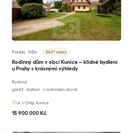
Prodej
Dům
360° video
Typ nabídky
Typ nemovitosti
Virtuální prohlídka
Rodinný dům v obci Kunice – klidné bydlení
u Prahy s krásnými výhledy
rozměry
Rodinný
dispozice
funkce
garáž
balkon
v rodinném domě
adresa
ul. U Stájí, Kunice
cena
15 900 000
Kč