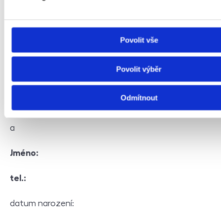
Jméno:
tel.:
Povolit vše
datum narození:
Povolit výběr
trvalá adresa:
Odmítnout
(dále jen "pronajímatel")
a
Jméno:
tel.:
datum narození: