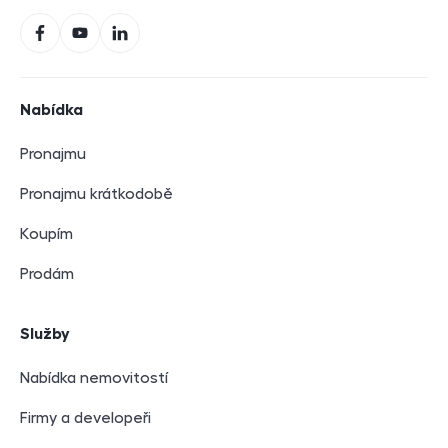
Sociální sítě
Facebook
YouTube
LinkedIn
Navigace v zápatí
Nabídka
Pronajmu
Pronajmu krátkodobě
Koupím
Prodám
Služby
Nabídka nemovitostí
Firmy a developeři