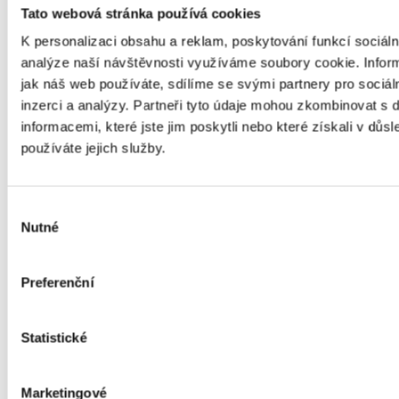
Tato webová stránka používá cookies
Vzor dodatku nájemní
K personalizaci obsahu a reklam, poskytování funkcí sociáln
smlouvy
analýze naší návštěvnosti využíváme soubory cookie. Infor
jak náš web používáte, sdílíme se svými partnery pro sociál
inzerci a analýzy. Partneři tyto údaje mohou zkombinovat s 
informacemi, které jste jim poskytli nebo které získali v důsl
Dodatek č. 1
používáte jejich služby.
Výběr
k nájemní smlouvě ze dne …………………
Nutné
souhlasu
Preferenční
Uzavřenou mezi stranami
Statistické
Marketingové