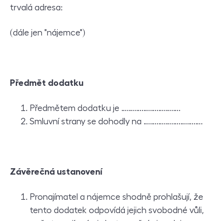
trvalá adresa:
(dále jen "nájemce")
Předmět dodatku
Předmětem dodatku je ….….….….….….….….
Smluvní strany se dohodly na ….….….….….….….….
Závěrečná ustanovení
Pronajímatel a nájemce shodně prohlašují, že
tento dodatek odpovídá jejich svobodné vůli,