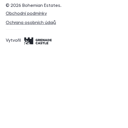
© 2026
Bohemian Estates
.
Právní dokumenty
Obchodní podmínky
Ochrana osobních údajů
Vytvořil