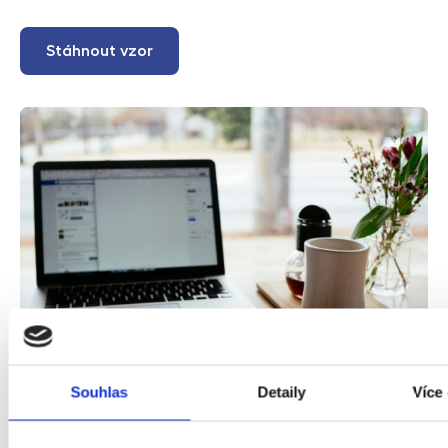
Stáhnout vzor
Souhlas
Detaily
Více