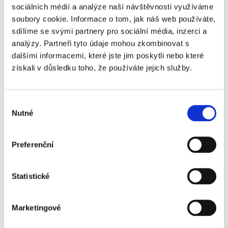
sociálních médií a analýze naší návštěvnosti využíváme
soubory cookie. Informace o tom, jak náš web používáte,
sdílíme se svými partnery pro sociální média, inzerci a
analýzy. Partneři tyto údaje mohou zkombinovat s
dalšími informacemi, které jste jim poskytli nebo které
získali v důsledku toho, že používáte jejich služby.
Zlevňování nemovitostí započalo. Bude
další rok přát koupím bytů?
Výběr
Zatímco loňský rok se nesl ve znamení převisu
Nutné
souhlasu
poptávky nad nabídkou a prodeje bytů a domů trhaly
rekordy, letošek zaznamenal nový trend – postupný
pokles tržních cen. Padající ceny mohou znamenat
Preferenční
oživení zájmu o koupi realit natolik, že se další rok stane
po dlouhé době rokem příležitostí pro výhodnou koupi
Statistické
bytu či domu, ať už na investici, či pro soukromé účely.
Příští rok očekáváme, že se na trhu objeví řada
zajímavých nemovitostí, říká David Novotný z
Marketingové
Bohemian Estates.