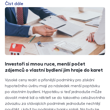
Číst dále
Investoři si mnou ruce, menší počet
zájemců o vlastní bydlení jim hraje do karet
Vysoké ceny realit a přísnější podmínky pro získání
hypotečního úvěru mají za následek menší poptávku
po vlastním bydlení. Hypotéku si teď jednoduše může
dovolit méně lidí a někteří se do takového celoživotního
závazku za stávajících podmínek jednoduše nechtějí
pouštět, i když by podmínky banky splnili. Na byty ke