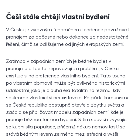
Češi stále chtějí vlastní bydlení
V Česku je výrazným fenoménem tendence považovat
pronájem za dočasné nebo dokonce za nedostatečné
řešení, čímž se odlišujeme od jiných evropských zemí.
Zatímco v západních zemích je běžné bydlet v
pronájmu a lidé to nepovažují za problém, v Česku
existuje silná preference vlastního bydlení. Tato touha
po vlastním domově může být ovlivněna historickými
událostmi, jako je dlouhá éra totalitního režimu, kdy
soukromé vlastnictví neexistovalo. Po pádu komunismu
se Česká republika postupně otevřela zbytku světa a
začala se přibližovat modelu západních zemí, kde je
pronáje běžnou formou bydlení. S tím souvisí i zvyšující
se kupní síla populace, přičemž nákup nemovitostí se
stává běžným jevem zejména mezi střední a vyšší