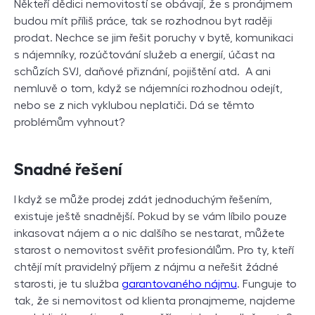
Někteří dědici nemovitostí se obávají, že s pronájmem
budou mít příliš práce, tak se rozhodnou byt raději
prodat. Nechce se jim řešit poruchy v bytě, komunikaci
s nájemníky, rozúčtování služeb a energií, účast na
schůzích SVJ, daňové přiznání, pojištění atd. A ani
nemluvě o tom, když se nájemníci rozhodnou odejít,
nebo se z nich vyklubou neplatiči. Dá se těmto
problémům vyhnout?
Snadné řešení
I
když se může prodej zdát jednoduchým řešením,
existuje ještě snadnější. Pokud by se vám líbilo pouze
inkasovat nájem a o nic dalšího se nestarat, můžete
starost o nemovitost svěřit profesionálům. Pro ty, kteří
chtějí mít pravidelný příjem z nájmu a neřešit žádné
starosti, je tu služba
garantovaného nájmu
. Funguje to
tak, že si nemovitost od klienta pronajmeme, najdeme