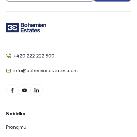
Kontakt
+420 222 222 500
Telefon
info@bohemianestates.com
E-mail
Sociální sítě
Facebook
YouTube
LinkedIn
Navigace v zápatí
Nabídka
Pronajmu