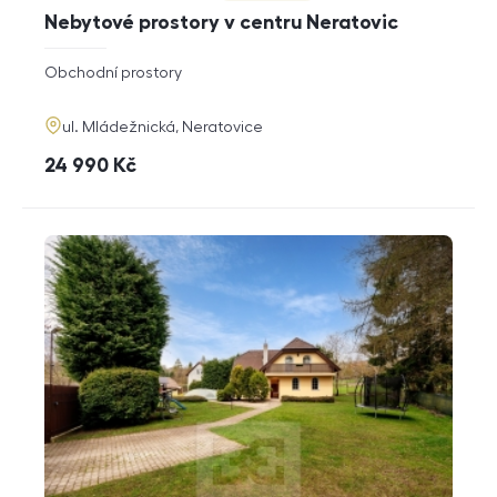
Nebytové prostory v centru Neratovic
rozměry
Obchodní prostory
dispozice
funkce
adresa
ul. Mládežnická, Neratovice
cena
24 990
Kč