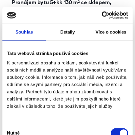
Pronájem bytu 5+kk 130 m² se sklepem,
balkonem a parkováním, Praha - Jinonice
rozměry
5+kk
dispozice
funkce
parkování
balkon
sklep
výtah
Souhlas
Detaily
Více o cookies
adresa
ul. Kohoutových, Praha
Tato webová stránka používá cookies
cena
49 000
Kč
K personalizaci obsahu a reklam, poskytování funkcí
sociálních médií a analýze naší návštěvnosti využíváme
soubory cookie. Informace o tom, jak náš web používáte,
sdílíme se svými partnery pro sociální média, inzerci a
analýzy. Partneři tyto údaje mohou zkombinovat s
dalšími informacemi, které jste jim poskytli nebo které
získali v důsledku toho, že používáte jejich služby.
Výběr
Nutné
souhlasu