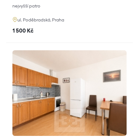
dispozice
funkce
nejvyšší patro
adresa
ul. Poděbradská, Praha
cena
1 500
Kč