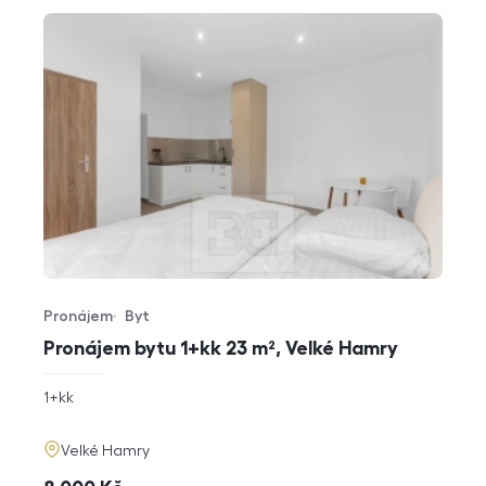
Pronájem
Byt
Typ nabídky
Typ nemovitosti
Pronájem bytu 1+kk 23 m², Velké Hamry
rozměry
1+kk
dispozice
funkce
adresa
Velké Hamry