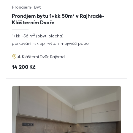
Pronájem
Byt
Typ nabídky
Typ nemovitosti
Pronájem bytu 1+kk 50m² v Rajhradě-
Klášterním Dvoře
2
rozměry
1+kk
56
m
obyt. plocha
dispozice
funkce
parkování
sklep
výtah
nejvyšší patro
adresa
ul. Klášterní Dvůr, Rajhrad
cena
14 200
Kč