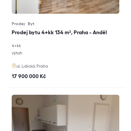
Prodej
Byt
Typ nabídky
Typ nemovitosti
Prodej bytu 4+kk 134 m², Praha - Anděl
rozměry
4+kk
dispozice
funkce
výtah
adresa
ul. Lidická, Praha
cena
17 900 000
Kč