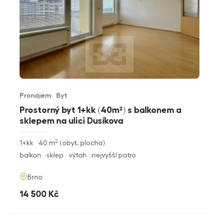
Pronájem
Byt
Typ nabídky
Typ nemovitosti
Prostorný byt 1+kk (40m²) s balkonem a
sklepem na ulici Dusíkova
2
rozměry
1+kk
40
m
obyt. plocha
dispozice
funkce
balkon
sklep
výtah
nejvyšší patro
adresa
Brno
cena
14 500
Kč