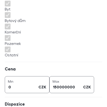
Byt
Bytový dům
Komerční
Pozemek
Ostatní
Cena
Cena
cena (
CZK
)
cena (
CZK
)
Min
Max
CZK
CZK
Dispozice