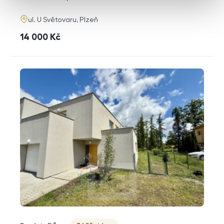
adresa
ul. U Světovaru, Plzeň
cena
14 000
Kč