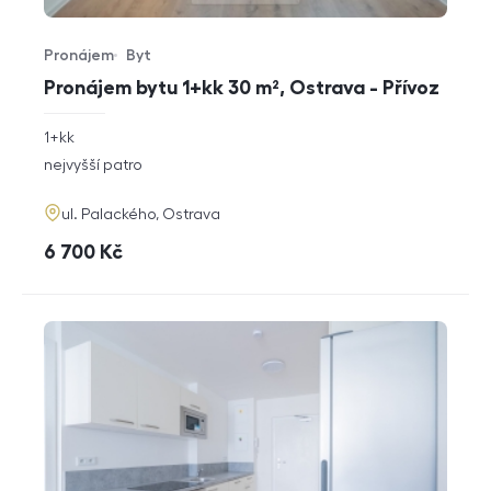
Pronájem
Byt
Typ nabídky
Typ nemovitosti
Pronájem bytu 1+kk 30 m², Ostrava - Přívoz
rozměry
1+kk
dispozice
funkce
nejvyšší patro
adresa
ul. Palackého, Ostrava
cena
6 700
Kč