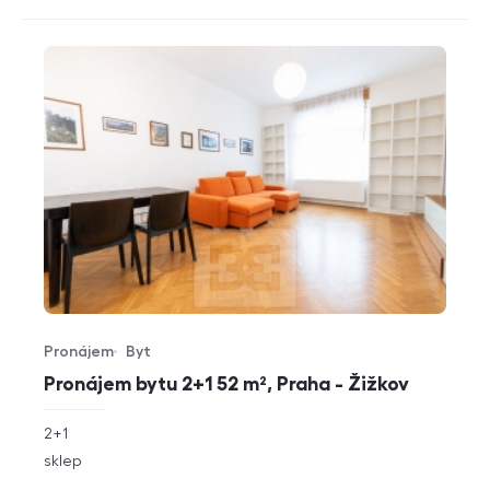
Pronájem
Byt
Typ nabídky
Typ nemovitosti
Pronájem bytu 2+1 52 m², Praha - Žižkov
rozměry
2+1
dispozice
funkce
sklep