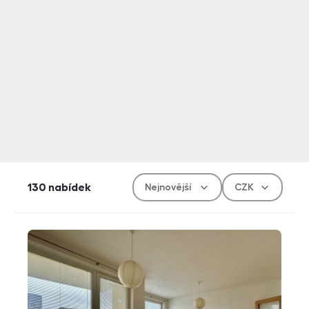
Řazen
Měn
130
nabídek