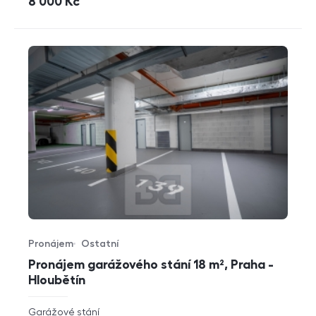
cena
8 000
Kč
Pronájem
Ostatní
Typ nabídky
Typ nemovitosti
Pronájem garážového stání 18 m², Praha -
Hloubětín
rozměry
Garážové stání