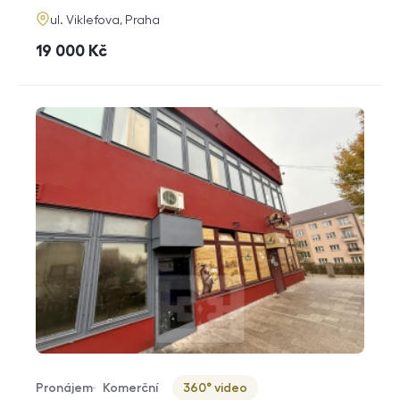
adresa
ul. Viklefova, Praha
cena
19 000
Kč
Pronájem
Komerční
360° video
Typ nabídky
Typ nemovitosti
Virtuální prohlídka