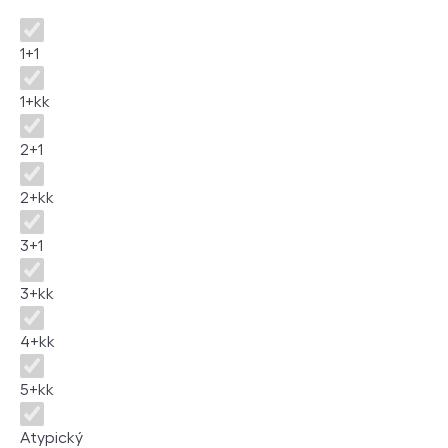
Dispozice
1+1
1+kk
2+1
2+kk
3+1
3+kk
4+kk
5+kk
Atypický