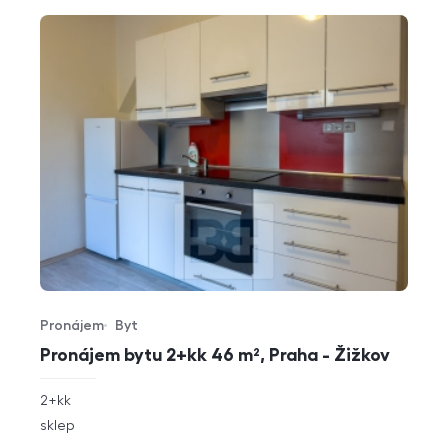
Pronájem
Byt
Typ nabídky
Typ nemovitosti
Pronájem bytu 2+kk 46 m², Praha - Žižkov
rozměry
2+kk
dispozice
funkce
sklep