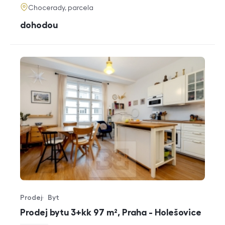
adresa
Chocerady, parcela
cena
dohodou
Prodej
Byt
Typ nabídky
Typ nemovitosti
Prodej bytu 3+kk 97 m², Praha - Holešovice