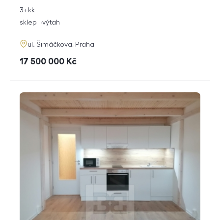
rozměry
3+kk
dispozice
funkce
sklep
výtah
adresa
ul. Šimáčkova, Praha
cena
17 500 000
Kč