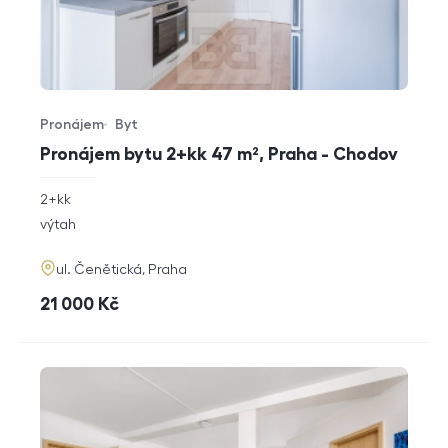
Pronájem
Byt
Typ nabídky
Typ nemovitosti
Pronájem bytu 2+kk 47 m², Praha - Chodov
rozměry
2+kk
dispozice
funkce
výtah
adresa
ul. Čenětická, Praha
cena
21 000
Kč