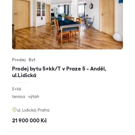
Prodej
Byt
Typ nabídky
Typ nemovitosti
Prodej bytu 5+kk/T v Praze 5 - Anděl,
ul.Lidická
rozměry
5+kk
dispozice
funkce
terasa
výtah
adresa
ul. Lidická, Praha
cena
21 900 000
Kč