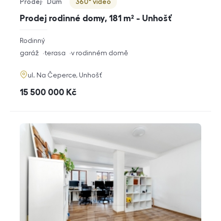
Prodej
Dům
360° video
Typ nabídky
Typ nemovitosti
Virtuální prohlídka
Prodej rodinné domy, 181 m² - Unhošť
rozměry
Rodinný
dispozice
funkce
garáž
terasa
v rodinném domě
adresa
ul. Na Čeperce, Unhošť
cena
15 500 000
Kč