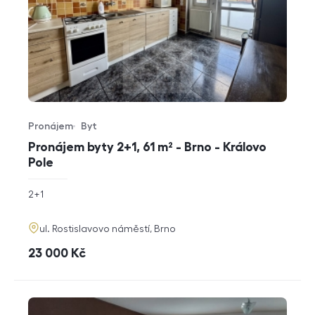
Pronájem
Byt
Typ nabídky
Typ nemovitosti
Pronájem byty 2+1, 61 m² - Brno - Královo
Pole
rozměry
2+1
dispozice
funkce
adresa
ul. Rostislavovo náměstí, Brno
cena
23 000
Kč