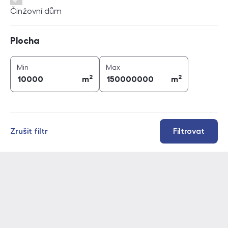
Činžovní dům
Plocha
Plocha
2
2
plocha (
m
)
plocha (
m
)
Min
Max
2
2
m
m
Zrušit filtr
Filtrovat