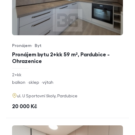
Pronájem
Byt
Typ nabídky
Typ nemovitosti
Pronájem bytu 2+kk 59 m², Pardubice -
Ohrazenice
rozměry
2+kk
dispozice
funkce
balkon
sklep
výtah
adresa
ul. U Sportovní školy, Pardubice
cena
20 000
Kč