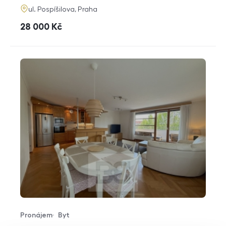
adresa
ul. Pospíšilova, Praha
cena
28 000
Kč
Pronájem
Byt
Typ nabídky
Typ nemovitosti