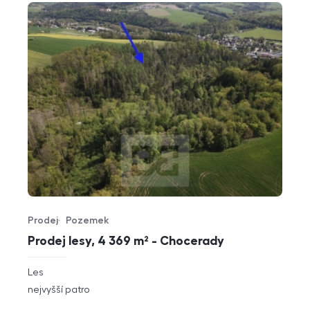
Prodej
Pozemek
Typ nabídky
Typ nemovitosti
Prodej lesy, 4 369 m² - Chocerady
rozměry
Les
dispozice
funkce
nejvyšší patro