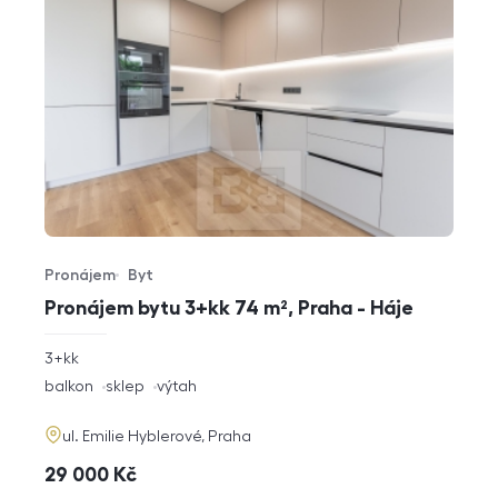
Pronájem
Byt
Typ nabídky
Typ nemovitosti
Pronájem bytu 3+kk 74 m², Praha - Háje
rozměry
3+kk
dispozice
funkce
balkon
sklep
výtah
adresa
ul. Emilie Hyblerové, Praha
cena
29 000
Kč