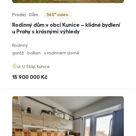
Prodej
Dům
360° video
Typ nabídky
Typ nemovitosti
Virtuální prohlídka
Rodinný dům v obci Kunice – klidné bydlení
u Prahy s krásnými výhledy
rozměry
Rodinný
dispozice
funkce
garáž
balkon
v rodinném domě
adresa
ul. U Stájí, Kunice
cena
15 900 000
Kč