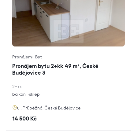
Pronájem
Byt
Typ nabídky
Typ nemovitosti
Pronájem bytu 2+kk 49 m², České
Budějovice 3
rozměry
2+kk
dispozice
funkce
balkon
sklep
adresa
ul. Průběžná, České Budějovice
cena
14 500
Kč