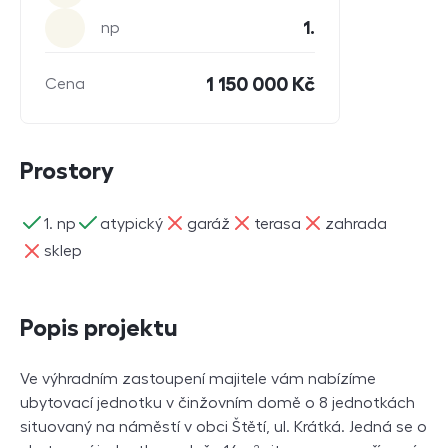
1.
np
1 150 000 Kč
Cena
Prostory
ano
ano
ne
ne
ne
1. np
atypický
garáž
terasa
zahrada
ne
sklep
Popis projektu
Ve výhradním zastoupení majitele vám nabízíme
ubytovací jednotku v činžovním domě o 8 jednotkách
situovaný na náměstí v obci Štětí, ul. Krátká. Jedná se o