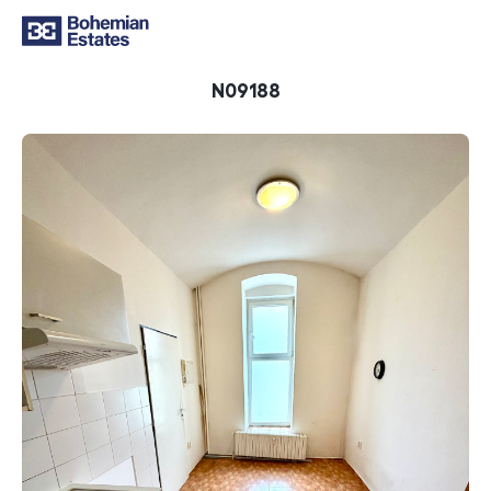
ID
N09188