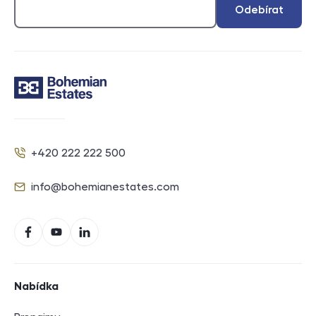
Odebírat
Kontakt
+420 222 222 500
Telefon
info@bohemianestates.com
E-mail
Sociální sítě
Facebook
YouTube
LinkedIn
Navigace v zápatí
Nabídka