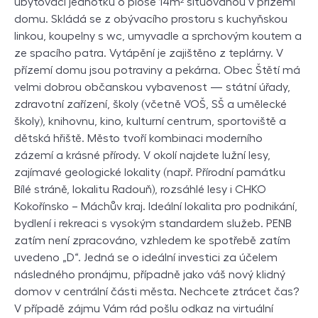
ubytovací jednotku o ploše 14m² situovanou v přízemí
domu. Skládá se z obývacího prostoru s kuchyňskou
linkou, koupelny s wc, umyvadle a sprchovým koutem a
ze spacího patra. Vytápění je zajištěno z teplárny. V
přízemí domu jsou potraviny a pekárna. Obec Štětí má
velmi dobrou občanskou vybavenost — státní úřady,
zdravotní zařízení, školy (včetně VOŠ, SŠ a umělecké
školy), knihovnu, kino, kulturní centrum, sportoviště a
dětská hřiště. Město tvoří kombinaci moderního
zázemí a krásné přírody. V okolí najdete lužní lesy,
zajímavé geologické lokality (např. Přírodní památku
Bílé stráně, lokalitu Radouň), rozsáhlé lesy i CHKO
Kokořínsko – Máchův kraj. Ideální lokalita pro podnikání,
bydlení i rekreaci s vysokým standardem služeb. PENB
zatím není zpracováno, vzhledem ke spotřebě zatím
uvedeno „D“. Jedná se o ideální investici za účelem
následného pronájmu, případně jako váš nový klidný
domov v centrální části města. Nechcete ztrácet čas?
V případě zájmu Vám rád pošlu odkaz na virtuální