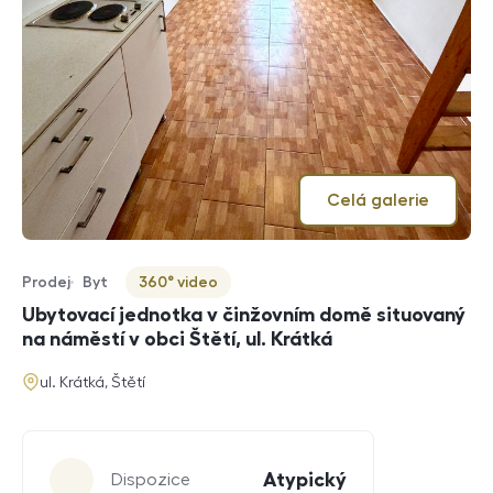
Celá galerie
Prodej
Byt
360° video
Typ nabídky
Typ nemovitosti
Virtuální prohlídka
Ubytovací jednotka v činžovním domě situovaný
na náměstí v obci Štětí, ul. Krátká
adresa
ul. Krátká, Štětí
Parametry
Atypický
Dispozice