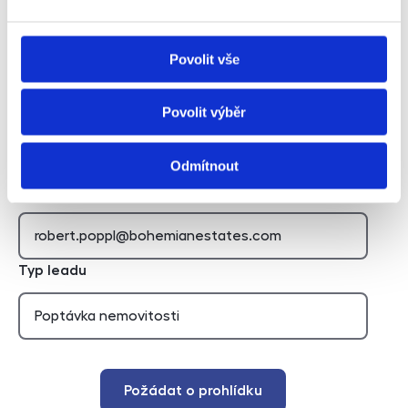
Povolit vše
Hidden
Nemovitost
Povolit výběr
Odmítnout
E-mail agenta
Typ leadu
Požádat o prohlídku