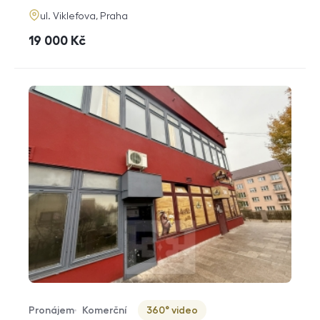
adresa
ul. Viklefova, Praha
cena
19 000
Kč
Pronájem
Komerční
360° video
Typ nabídky
Typ nemovitosti
Virtuální prohlídka