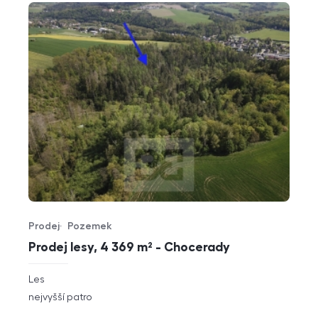
Prodej
Pozemek
Typ nabídky
Typ nemovitosti
Prodej lesy, 4 369 m² - Chocerady
rozměry
Les
dispozice
funkce
nejvyšší patro