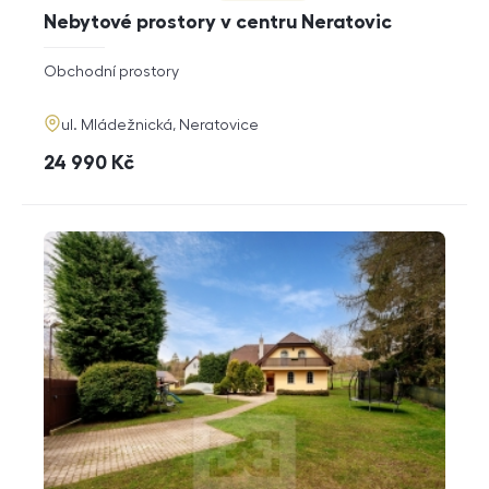
Nebytové prostory v centru Neratovic
rozměry
Obchodní prostory
dispozice
funkce
adresa
ul. Mládežnická, Neratovice
cena
24 990
Kč