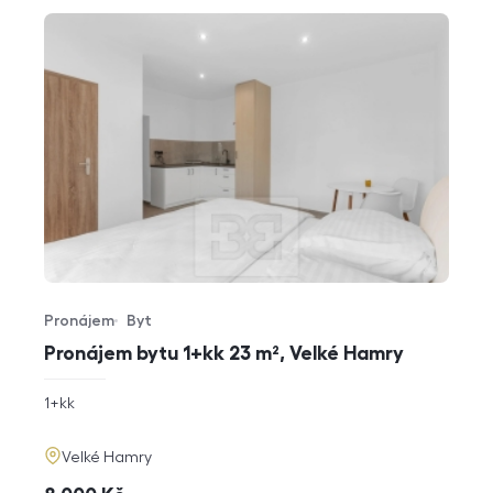
Pronájem
Byt
Typ nabídky
Typ nemovitosti
Pronájem bytu 1+kk 23 m², Velké Hamry
rozměry
1+kk
dispozice
funkce
adresa
Velké Hamry