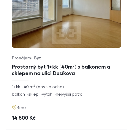
Pronájem
Byt
Typ nabídky
Typ nemovitosti
Prostorný byt 1+kk (40m²) s balkonem a
sklepem na ulici Dusíkova
2
rozměry
1+kk
40
m
obyt. plocha
dispozice
funkce
balkon
sklep
výtah
nejvyšší patro
adresa
Brno
cena
14 500
Kč