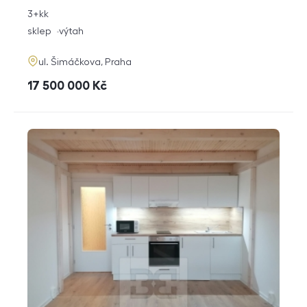
rozměry
3+kk
dispozice
funkce
sklep
výtah
adresa
ul. Šimáčkova, Praha
cena
17 500 000
Kč