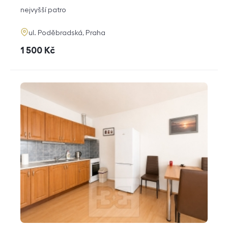
dispozice
funkce
nejvyšší patro
adresa
ul. Poděbradská, Praha
cena
1 500
Kč