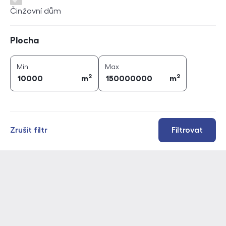
Činžovní dům
Plocha
Plocha
2
2
plocha (
m
)
plocha (
m
)
Min
Max
2
2
m
m
Zrušit filtr
Filtrovat