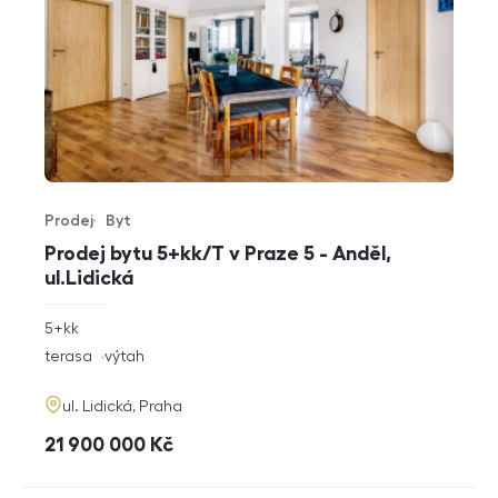
Prodej
Byt
Typ nabídky
Typ nemovitosti
Prodej bytu 5+kk/T v Praze 5 - Anděl,
ul.Lidická
rozměry
5+kk
dispozice
funkce
terasa
výtah
adresa
ul. Lidická, Praha
cena
21 900 000
Kč