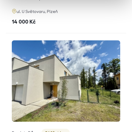
adresa
ul. U Světovaru, Plzeň
cena
14 000
Kč