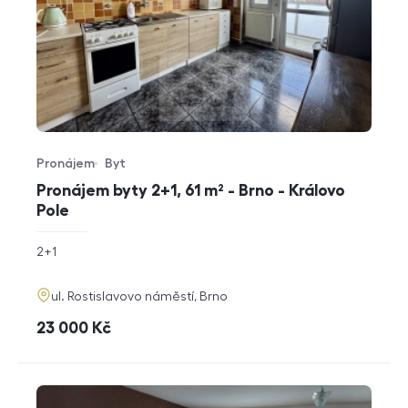
Pronájem
Byt
Typ nabídky
Typ nemovitosti
Pronájem byty 2+1, 61 m² - Brno - Královo
Pole
rozměry
2+1
dispozice
funkce
adresa
ul. Rostislavovo náměstí, Brno
cena
23 000
Kč