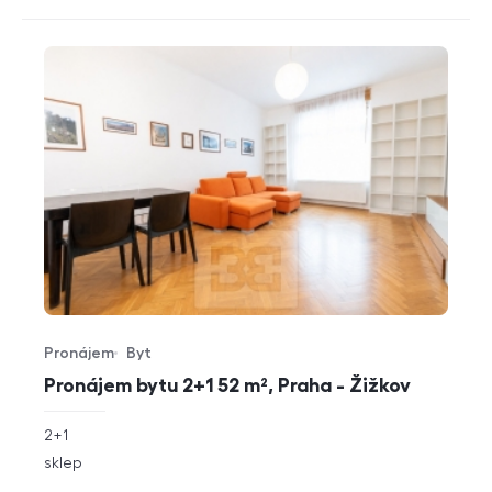
Pronájem
Byt
Typ nabídky
Typ nemovitosti
Pronájem bytu 2+1 52 m², Praha - Žižkov
rozměry
2+1
dispozice
funkce
sklep