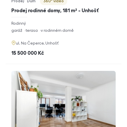
Prodej
Dům
360° video
Typ nabídky
Typ nemovitosti
Virtuální prohlídka
Prodej rodinné domy, 181 m² - Unhošť
rozměry
Rodinný
dispozice
funkce
garáž
terasa
v rodinném domě
adresa
ul. Na Čeperce, Unhošť
cena
15 500 000
Kč