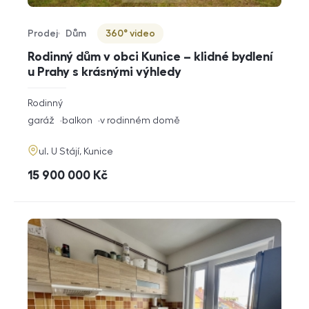
Prodej
Dům
360° video
Typ nabídky
Typ nemovitosti
Virtuální prohlídka
Rodinný dům v obci Kunice – klidné bydlení
u Prahy s krásnými výhledy
rozměry
Rodinný
dispozice
funkce
garáž
balkon
v rodinném domě
adresa
ul. U Stájí, Kunice
cena
15 900 000
Kč