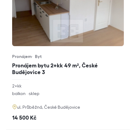
Pronájem
Byt
Typ nabídky
Typ nemovitosti
Pronájem bytu 2+kk 49 m², České
Budějovice 3
rozměry
2+kk
dispozice
funkce
balkon
sklep
adresa
ul. Průběžná, České Budějovice
cena
14 500
Kč