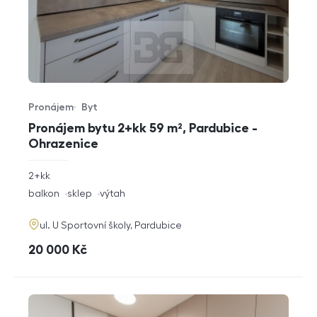
Pronájem
Byt
Typ nabídky
Typ nemovitosti
Pronájem bytu 2+kk 59 m², Pardubice -
Ohrazenice
rozměry
2+kk
dispozice
funkce
balkon
sklep
výtah
adresa
ul. U Sportovní školy, Pardubice
cena
20 000
Kč