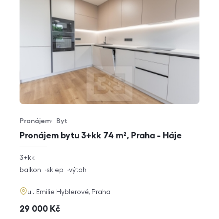
Pronájem
Byt
Typ nabídky
Typ nemovitosti
Pronájem bytu 3+kk 74 m², Praha - Háje
rozměry
3+kk
dispozice
funkce
balkon
sklep
výtah
adresa
ul. Emilie Hyblerové, Praha
cena
29 000
Kč