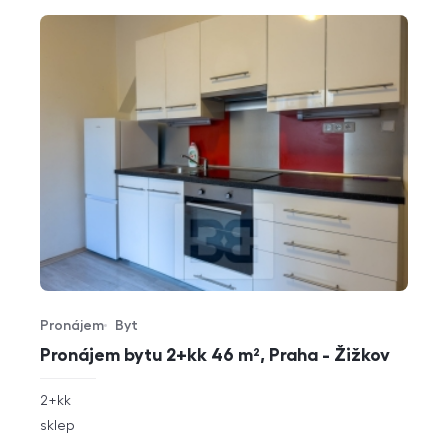
Pronájem
Byt
Typ nabídky
Typ nemovitosti
Pronájem bytu 2+kk 46 m², Praha - Žižkov
rozměry
2+kk
dispozice
funkce
sklep