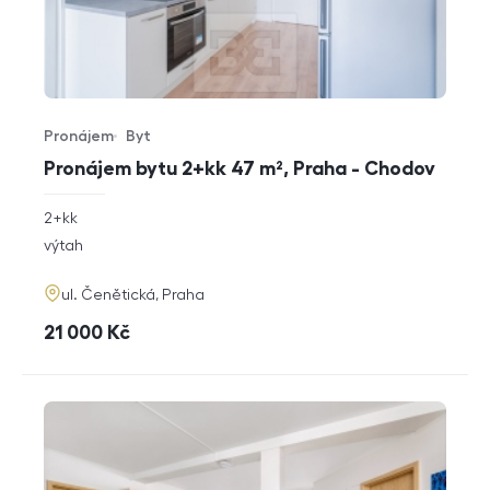
Pronájem
Byt
Typ nabídky
Typ nemovitosti
Pronájem bytu 2+kk 47 m², Praha - Chodov
rozměry
2+kk
dispozice
funkce
výtah
adresa
ul. Čenětická, Praha
cena
21 000
Kč