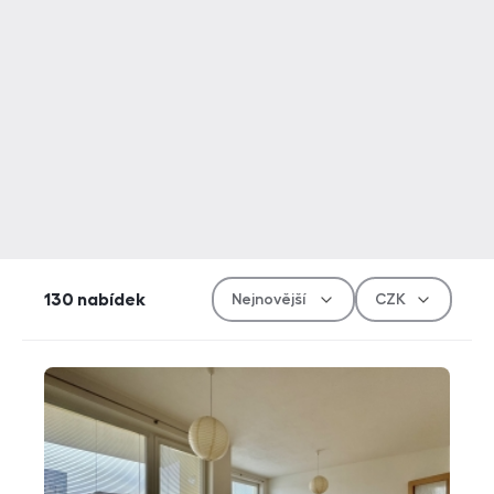
Řazen
Měn
130
nabídek