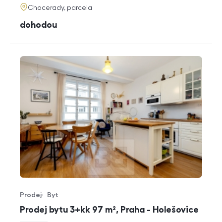
adresa
Chocerady, parcela
cena
dohodou
Prodej
Byt
Typ nabídky
Typ nemovitosti
Prodej bytu 3+kk 97 m², Praha - Holešovice