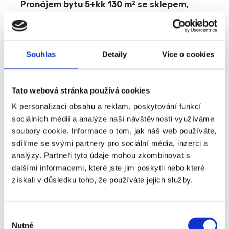
Pronájem bytu 5+kk 130 m² se sklepem,
balkonem a parkováním, Praha - Jinonice
rozměry
5+kk
dispozice
funkce
parkování
balkon
sklep
výtah
Souhlas
Detaily
Více o cookies
adresa
ul. Kohoutových, Praha
Tato webová stránka používá cookies
cena
49 000
Kč
K personalizaci obsahu a reklam, poskytování funkcí
sociálních médií a analýze naší návštěvnosti využíváme
soubory cookie. Informace o tom, jak náš web používáte,
sdílíme se svými partnery pro sociální média, inzerci a
analýzy. Partneři tyto údaje mohou zkombinovat s
dalšími informacemi, které jste jim poskytli nebo které
získali v důsledku toho, že používáte jejich služby.
Výběr
Nutné
souhlasu