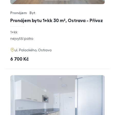
Pronájem
Byt
Typ nabídky
Typ nemovitosti
Pronájem bytu 1+kk 30 m², Ostrava - Přívoz
rozměry
1+kk
dispozice
funkce
nejvyšší patro
adresa
ul. Palackého, Ostrava
cena
6 700
Kč