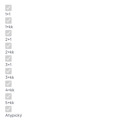
Dispozice
1+1
1+kk
2+1
2+kk
3+1
3+kk
4+kk
5+kk
Atypický