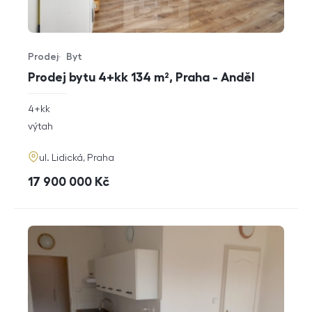
Prodej
Byt
Typ nabídky
Typ nemovitosti
Prodej bytu 4+kk 134 m², Praha - Anděl
rozměry
4+kk
dispozice
funkce
výtah
adresa
ul. Lidická, Praha
cena
17 900 000
Kč