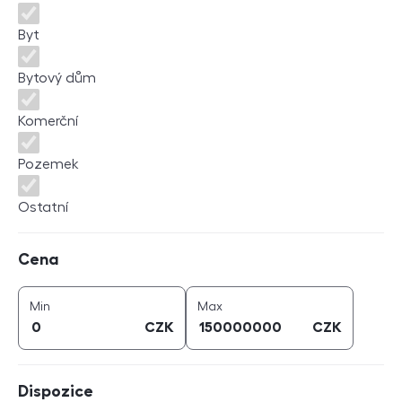
Byt
Bytový dům
Komerční
Pozemek
Ostatní
Cena
Cena
cena (
CZK
)
cena (
CZK
)
Min
Max
CZK
CZK
Dispozice