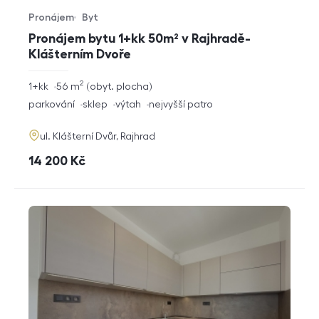
Pronájem
Byt
Typ nabídky
Typ nemovitosti
Pronájem bytu 1+kk 50m² v Rajhradě-
Klášterním Dvoře
2
rozměry
1+kk
56
m
obyt. plocha
dispozice
funkce
parkování
sklep
výtah
nejvyšší patro
adresa
ul. Klášterní Dvůr, Rajhrad
cena
14 200
Kč