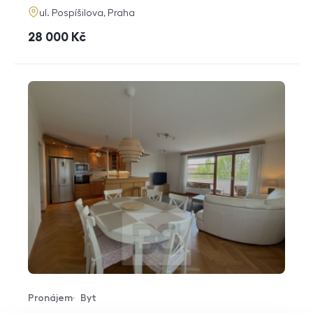
adresa
ul. Pospíšilova, Praha
cena
28 000
Kč
Pronájem
Byt
Typ nabídky
Typ nemovitosti