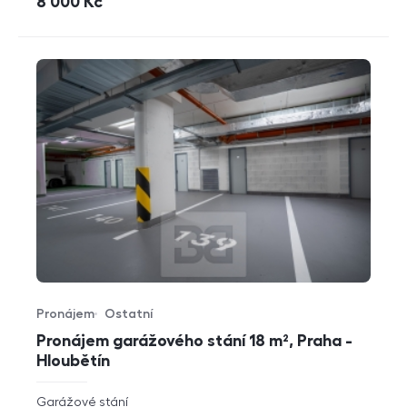
cena
8 000
Kč
Pronájem
Ostatní
Typ nabídky
Typ nemovitosti
Pronájem garážového stání 18 m², Praha -
Hloubětín
rozměry
Garážové stání