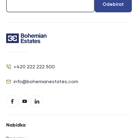
Odebírat
Kontakt
+420 222 222 500
Telefon
info@bohemianestates.com
E-mail
Sociální sítě
Facebook
YouTube
LinkedIn
Navigace v zápatí
Nabídka