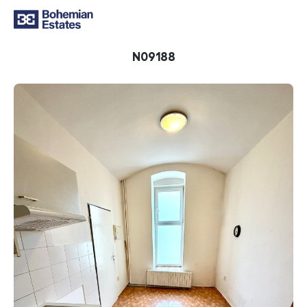
ID
N09188