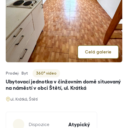
Celá galerie
Prodej
Byt
360° video
Typ nabídky
Typ nemovitosti
Virtuální prohlídka
Ubytovací jednotka v činžovním domě situovaný
na náměstí v obci Štětí, ul. Krátká
adresa
ul. Krátká, Štětí
Parametry
Atypický
Dispozice