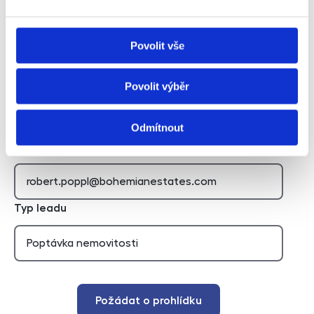
Povolit vše
Hidden
Nemovitost
Povolit výběr
Odmítnout
E-mail agenta
Typ leadu
Požádat o prohlídku