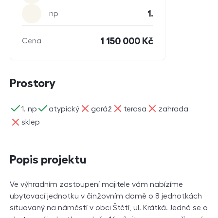
1.
np
1 150 000 Kč
Cena
Prostory
ano
ano
ne
ne
ne
1. np
atypický
garáž
terasa
zahrada
ne
sklep
Popis projektu
Ve výhradním zastoupení majitele vám nabízíme
ubytovací jednotku v činžovním domě o 8 jednotkách
situovaný na náměstí v obci Štětí, ul. Krátká. Jedná se o