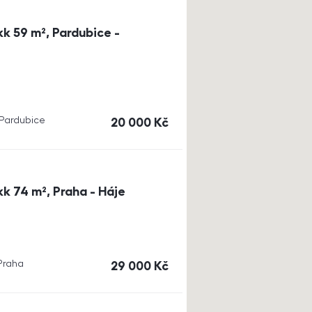
k 59 m², Pardubice -
, Pardubice
cena
20 000
Kč
k 74 m², Praha - Háje
 Praha
cena
29 000
Kč