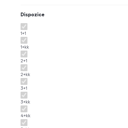
Dispozice
Dispozice
1+1
1+kk
2+1
2+kk
3+1
3+kk
4+kk