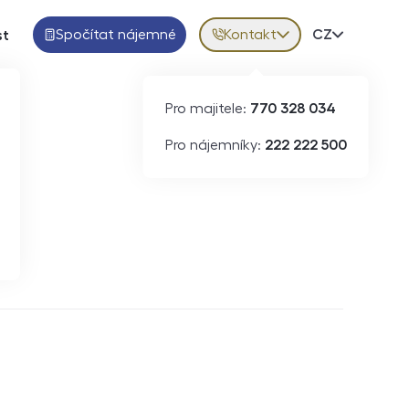
Spočítat nájemné
Kontakt
Volba jazy
CZ
st
Pro majitele:
770 328 034
Pro nájemníky:
222 222 500
Krátkodobý pronájem