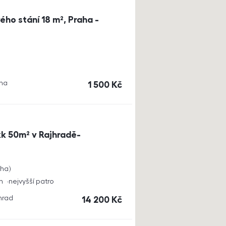
ho stání 18 m², Praha -
aha
cena
1 500
Kč
k 50m² v Rajhradě-
cha
h
nejvyšší patro
jhrad
cena
14 200
Kč