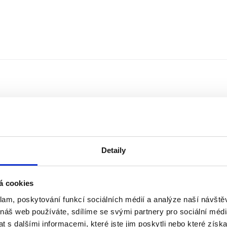
Detaily
á cookies
klam, poskytování funkcí sociálních médií a analýze naší návšt
Řazení
Měna
 náš web používáte, sdílíme se svými partnery pro sociální média
 s dalšími informacemi, které jste jim poskytli nebo které získa