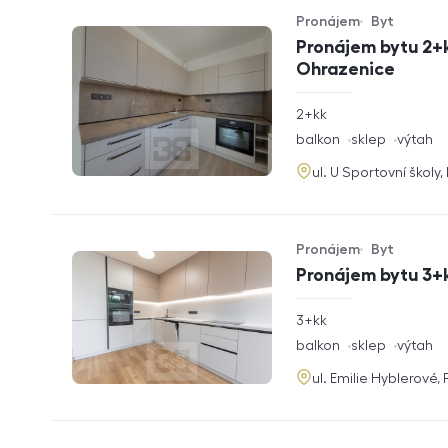
Pronájem
Byt
Typ nabídky
Typ nemovitosti
Pronájem bytu 2+k
Ohrazenice
rozměry
2+kk
dispozice
funkce
balkon
sklep
výtah
adresa
ul. U Sportovní školy
Pronájem
Byt
Typ nabídky
Typ nemovitosti
Pronájem bytu 3+k
rozměry
3+kk
dispozice
funkce
balkon
sklep
výtah
adresa
ul. Emilie Hyblerové,