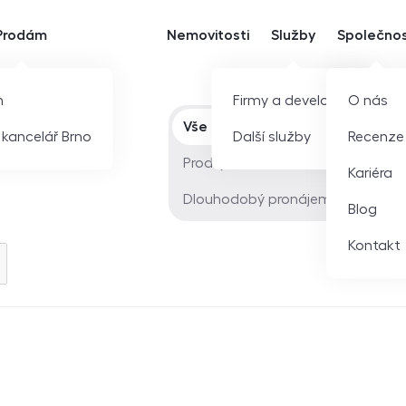
Prodám
Nemovitosti
Služby
Společno
m
Firmy a developeři
O nás
Typ nabídky
Vše
í kancelář Brno
Další služby
Recenze
Prodej
Kariéra
Dlouhodobý pronájem
Blog
Kontakt