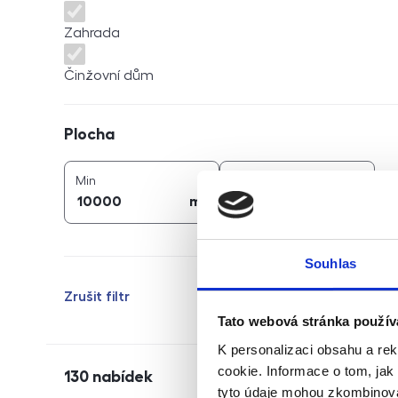
Zahrada
Činžovní dům
Plocha
Plocha
2
2
plocha (
m
)
plocha (
m
)
Min
Max
2
2
m
m
Souhlas
Zrušit filtr
Tato webová stránka použív
K personalizaci obsahu a re
cookie. Informace o tom, jak
130
nabídek
tyto údaje mohou zkombinovat