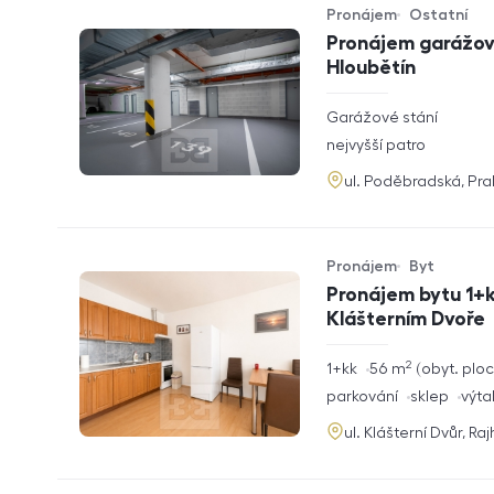
Pronájem
Ostatní
Typ nabídky
Typ nemovitosti
Pronájem garážové
Hloubětín
rozměry
Garážové stání
dispozice
funkce
nejvyšší patro
adresa
ul. Poděbradská, Pr
Pronájem
Byt
Typ nabídky
Typ nemovitosti
Pronájem bytu 1+k
Klášterním Dvoře
2
rozměry
1+kk
56
m
obyt. plo
dispozice
funkce
parkování
sklep
výta
adresa
ul. Klášterní Dvůr, Ra