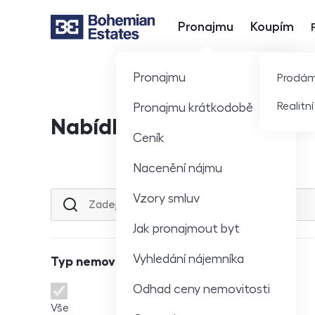
Pronajmu
Koupím
Hlavní nabídka
Pronajmu
Prodá
Realitn
Pronajmu krátkodobě
Nabídka nemovitostí
Ceník
Nacenění nájmu
Vzory smluv
Lokalita nebo ulice
Jak pronajmout byt
Vyhledání nájemníka
Typ nemovitosti
Odhad ceny nemovitosti
Typ nemovitosti
Vše