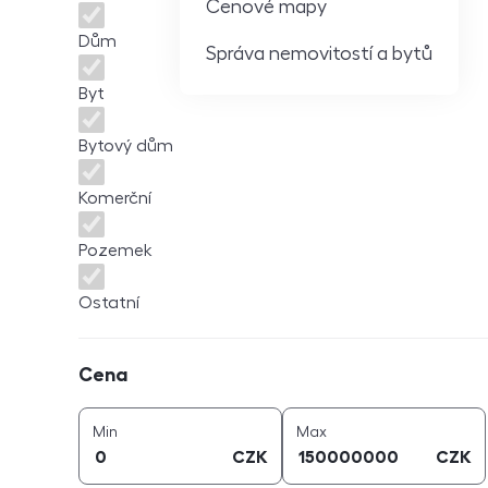
Cenové mapy
Dům
Správa nemovitostí a bytů
Byt
Bytový dům
Komerční
Pozemek
Ostatní
Cena
Cena
cena (
CZK
)
cena (
CZK
)
Min
Max
CZK
CZK