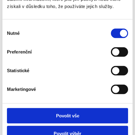
získali v důsledku toho, že používáte jejich služby.
Výběr
Nutné
souhlasu
Preferenční
Statistické
Hidden
Marketingové
Nemovitost
Povolit vše
E-mail agenta
Povolit výběr