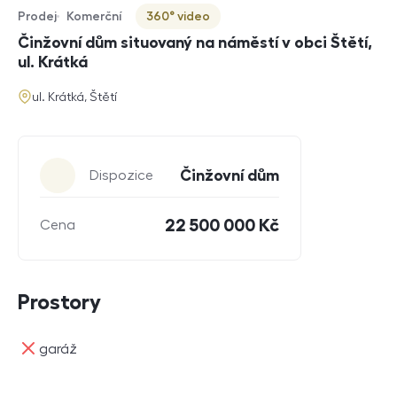
Prodej
Komerční
360° video
Typ nabídky
Typ nemovitosti
Virtuální prohlídka
Činžovní dům situovaný na náměstí v obci Štětí,
ul. Krátká
adresa
ul. Krátká, Štětí
Parametry
Činžovní dům
Dispozice
22 500 000 Kč
Cena
Prostory
ne
garáž