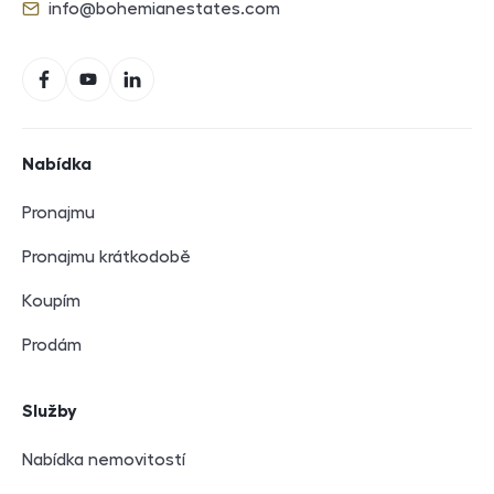
info@bohemianestates.com
E-mail
Sociální sítě
Facebook
YouTube
LinkedIn
Navigace v zápatí
Nabídka
Pronajmu
Pronajmu krátkodobě
Koupím
Prodám
Služby
Nabídka nemovitostí