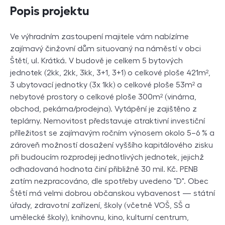
Popis projektu
Ve výhradním zastoupení majitele vám nabízíme
zajímavý činžovní dům situovaný na náměstí v obci
Štětí, ul. Krátká. V budově je celkem 5 bytových
jednotek (2kk, 2kk, 3kk, 3+1, 3+1) o celkové ploše 421m²,
3 ubytovací jednotky (3x 1kk) o celkové ploše 53m² a
nebytové prostory o celkové ploše 300m² (vinárna,
obchod, pekárna/prodejna). Vytápění je zajištěno z
teplárny. Nemovitost představuje atraktivní investiční
příležitost se zajímavým ročním výnosem okolo 5–6 % a
zároveň možností dosažení vyššího kapitálového zisku
při budoucím rozprodeji jednotlivých jednotek, jejichž
odhadovaná hodnota činí přibližně 30 mil. Kč. PENB
zatím nezpracováno, dle spotřeby uvedeno "D". Obec
Štětí má velmi dobrou občanskou vybavenost — státní
úřady, zdravotní zařízení, školy (včetně VOŠ, SŠ a
umělecké školy), knihovnu, kino, kulturní centrum,