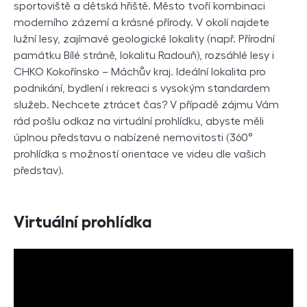
sportoviště a dětská hřiště. Město tvoří kombinaci
moderního zázemí a krásné přírody. V okolí najdete
lužní lesy, zajímavé geologické lokality (např. Přírodní
památku Bílé stráně, lokalitu Radouň), rozsáhlé lesy i
CHKO Kokořínsko – Máchův kraj. Ideální lokalita pro
podnikání, bydlení i rekreaci s vysokým standardem
služeb. Nechcete ztrácet čas? V případě zájmu Vám
rád pošlu odkaz na virtuální prohlídku, abyste měli
úplnou představu o nabízené nemovitosti (360°
prohlídka s možností orientace ve videu dle vašich
představ).
Virtuální prohlídka