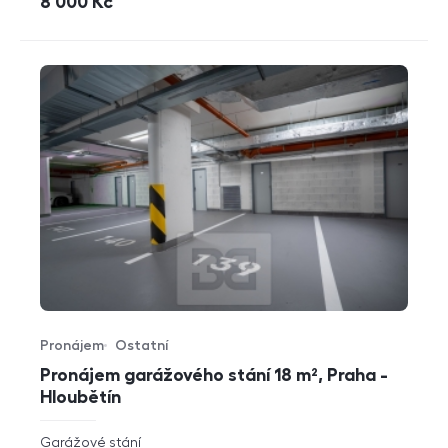
cena
8 000
Kč
Pronájem
Ostatní
Typ nabídky
Typ nemovitosti
Pronájem garážového stání 18 m², Praha -
Hloubětín
rozměry
Garážové stání