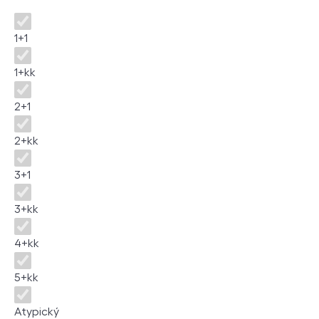
Dispozice
1+1
1+kk
2+1
2+kk
3+1
3+kk
4+kk
5+kk
Atypický