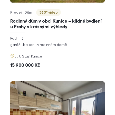
Prodej
Dům
360° video
Typ nabídky
Typ nemovitosti
Virtuální prohlídka
Rodinný dům v obci Kunice – klidné bydlení
u Prahy s krásnými výhledy
rozměry
Rodinný
dispozice
funkce
garáž
balkon
v rodinném domě
adresa
ul. U Stájí, Kunice
cena
15 900 000
Kč