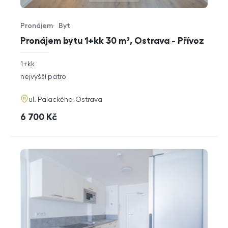
Pronájem
Byt
Typ nabídky
Typ nemovitosti
Pronájem bytu 1+kk 30 m², Ostrava - Přívoz
rozměry
1+kk
dispozice
funkce
nejvyšší patro
adresa
ul. Palackého, Ostrava
cena
6 700
Kč