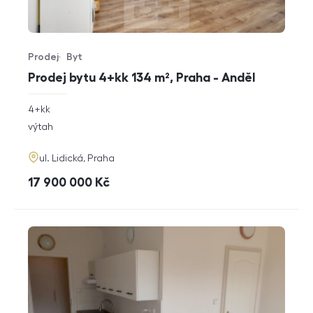
Prodej
Byt
Typ nabídky
Typ nemovitosti
Prodej bytu 4+kk 134 m², Praha - Anděl
rozměry
4+kk
dispozice
funkce
výtah
adresa
ul. Lidická, Praha
cena
17 900 000
Kč