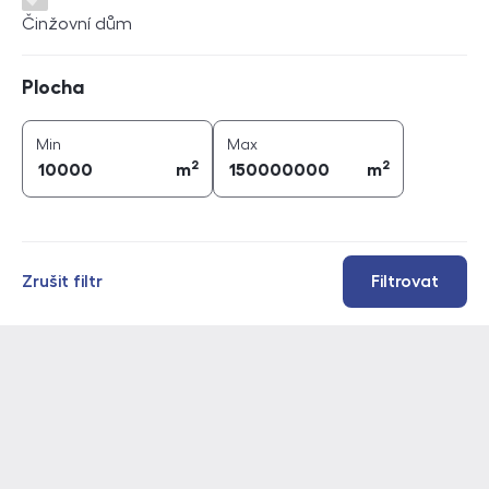
Činžovní dům
Plocha
Plocha
2
2
plocha (
m
)
plocha (
m
)
Min
Max
2
2
m
m
Zrušit filtr
Filtrovat