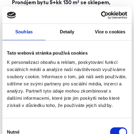
Pronájem bytu 5+kk 130 m² se sklepem,
balkonem a parkováním, Praha - Jinonice
rozměry
5+kk
dispozice
funkce
parkování
balkon
sklep
výtah
Souhlas
Detaily
Více o cookies
adresa
ul. Kohoutových, Praha
Tato webová stránka používá cookies
cena
49 000
Kč
K personalizaci obsahu a reklam, poskytování funkcí
sociálních médií a analýze naší návštěvnosti využíváme
soubory cookie. Informace o tom, jak náš web používáte,
sdílíme se svými partnery pro sociální média, inzerci a
analýzy. Partneři tyto údaje mohou zkombinovat s
dalšími informacemi, které jste jim poskytli nebo které
získali v důsledku toho, že používáte jejich služby.
Výběr
Nutné
souhlasu