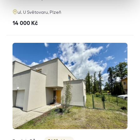
adresa
ul. U Světovaru, Plzeň
cena
14 000
Kč