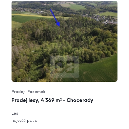
Prodej
Pozemek
Typ nabídky
Typ nemovitosti
Prodej lesy, 4 369 m² - Chocerady
rozměry
Les
dispozice
funkce
nejvyšší patro