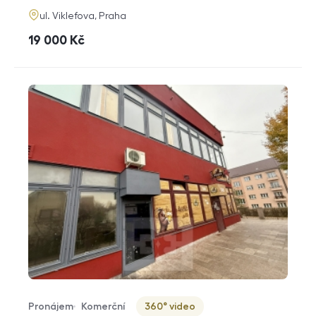
adresa
ul. Viklefova, Praha
cena
19 000
Kč
Pronájem
Komerční
360° video
Typ nabídky
Typ nemovitosti
Virtuální prohlídka