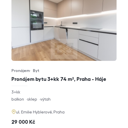
Pronájem
Byt
Typ nabídky
Typ nemovitosti
Pronájem bytu 3+kk 74 m², Praha - Háje
rozměry
3+kk
dispozice
funkce
balkon
sklep
výtah
adresa
ul. Emilie Hyblerové, Praha
cena
29 000
Kč