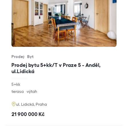
Prodej
Byt
Typ nabídky
Typ nemovitosti
Prodej bytu 5+kk/T v Praze 5 - Anděl,
ul.Lidická
rozměry
5+kk
dispozice
funkce
terasa
výtah
adresa
ul. Lidická, Praha
cena
21 900 000
Kč