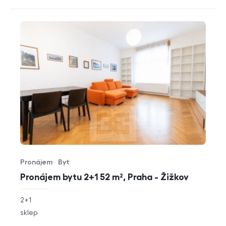
Pronájem
Byt
Typ nabídky
Typ nemovitosti
Pronájem bytu 2+1 52 m², Praha - Žižkov
rozměry
2+1
dispozice
funkce
sklep