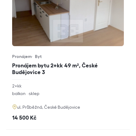
Pronájem
Byt
Typ nabídky
Typ nemovitosti
Pronájem bytu 2+kk 49 m², České
Budějovice 3
rozměry
2+kk
dispozice
funkce
balkon
sklep
adresa
ul. Průběžná, České Budějovice
cena
14 500
Kč