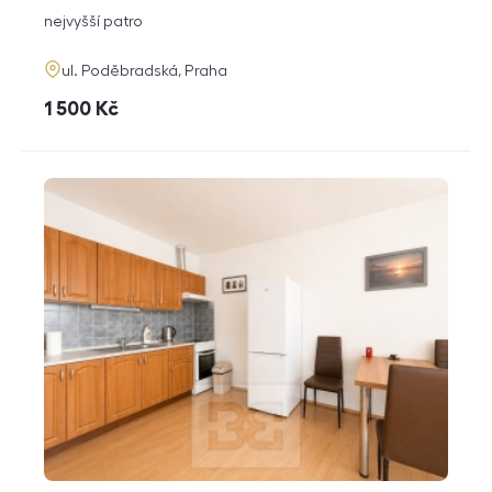
dispozice
funkce
nejvyšší patro
adresa
ul. Poděbradská, Praha
cena
1 500
Kč