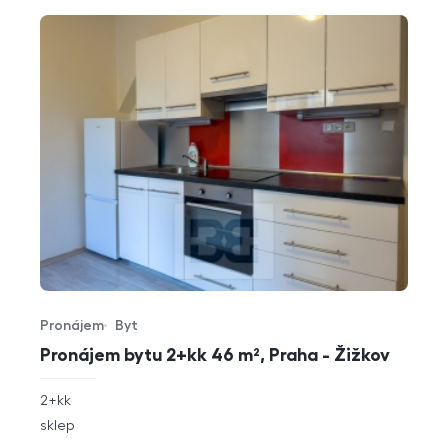
Pronájem
Byt
Typ nabídky
Typ nemovitosti
Pronájem bytu 2+kk 46 m², Praha - Žižkov
rozměry
2+kk
dispozice
funkce
sklep