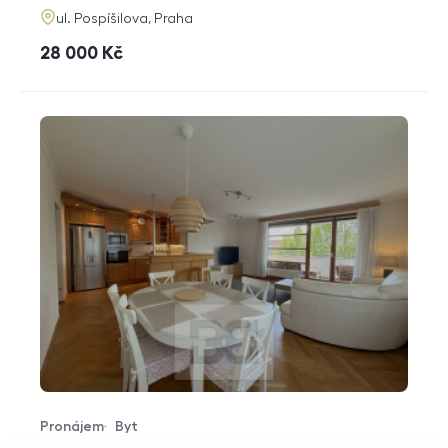
adresa
ul. Pospíšilova, Praha
cena
28 000
Kč
Pronájem
Byt
Typ nabídky
Typ nemovitosti