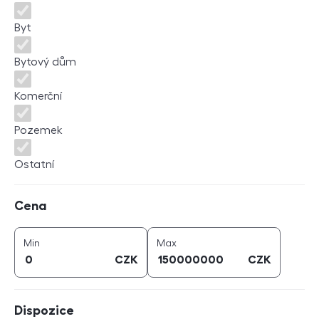
Byt
Bytový dům
Komerční
Pozemek
Ostatní
Cena
Cena
cena (
CZK
)
cena (
CZK
)
Min
Max
CZK
CZK
Dispozice