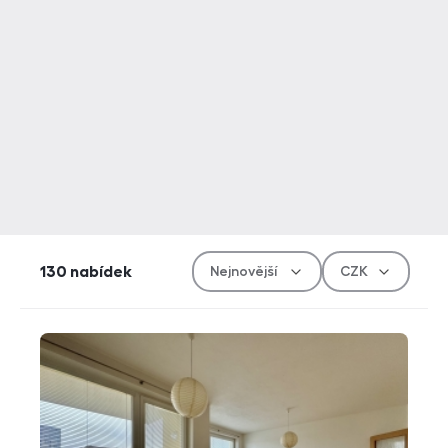
Řazen
Měn
130
nabídek