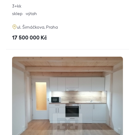
rozměry
3+kk
dispozice
funkce
sklep
výtah
adresa
ul. Šimáčkova, Praha
cena
17 500 000
Kč