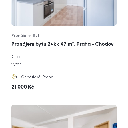
Pronájem
Byt
Typ nabídky
Typ nemovitosti
Pronájem bytu 2+kk 47 m², Praha - Chodov
rozměry
2+kk
dispozice
funkce
výtah
adresa
ul. Čenětická, Praha
cena
21 000
Kč