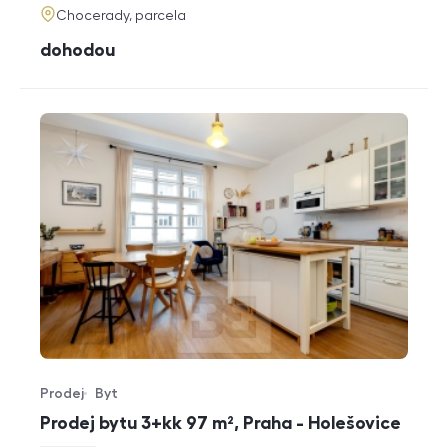
adresa
Chocerady, parcela
cena
dohodou
Prodej
Byt
Typ nabídky
Typ nemovitosti
Prodej bytu 3+kk 97 m², Praha - Holešovice