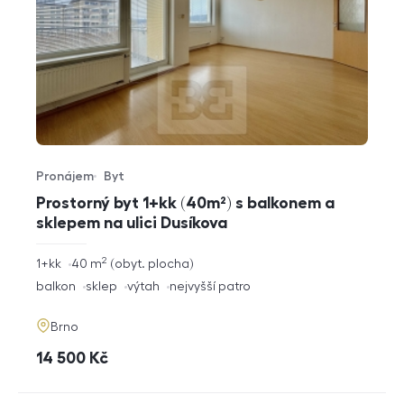
Pronájem
Byt
Typ nabídky
Typ nemovitosti
Prostorný byt 1+kk (40m²) s balkonem a
sklepem na ulici Dusíkova
2
rozměry
1+kk
40
m
obyt. plocha
dispozice
funkce
balkon
sklep
výtah
nejvyšší patro
adresa
Brno
cena
14 500
Kč