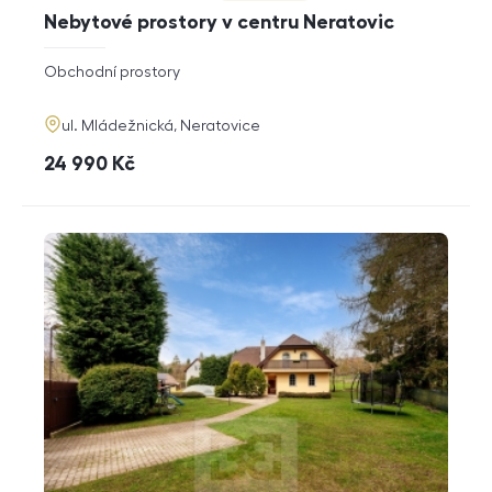
Nebytové prostory v centru Neratovic
rozměry
Obchodní prostory
dispozice
funkce
adresa
ul. Mládežnická, Neratovice
cena
24 990
Kč