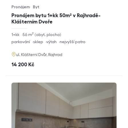
Pronájem
Byt
Typ nabídky
Typ nemovitosti
Pronájem bytu 1+kk 50m² v Rajhradě-
Klášterním Dvoře
2
rozměry
1+kk
56
m
obyt. plocha
dispozice
funkce
parkování
sklep
výtah
nejvyšší patro
adresa
ul. Klášterní Dvůr, Rajhrad
cena
14 200
Kč