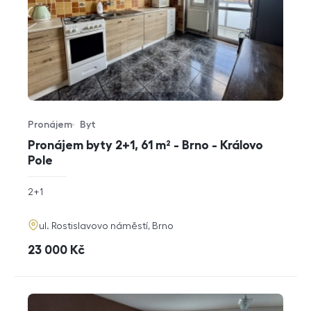
Pronájem
Byt
Typ nabídky
Typ nemovitosti
Pronájem byty 2+1, 61 m² - Brno - Královo
Pole
rozměry
2+1
dispozice
funkce
adresa
ul. Rostislavovo náměstí, Brno
cena
23 000
Kč