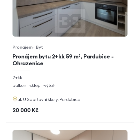
Pronájem
Byt
Typ nabídky
Typ nemovitosti
Pronájem bytu 2+kk 59 m², Pardubice -
Ohrazenice
rozměry
2+kk
dispozice
funkce
balkon
sklep
výtah
adresa
ul. U Sportovní školy, Pardubice
cena
20 000
Kč