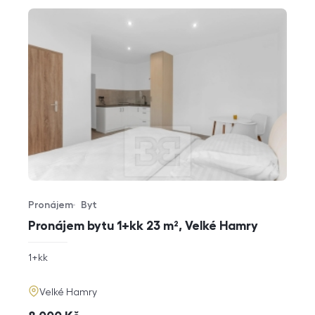
Pronájem
Byt
Typ nabídky
Typ nemovitosti
Pronájem bytu 1+kk 23 m², Velké Hamry
rozměry
1+kk
dispozice
funkce
adresa
Velké Hamry