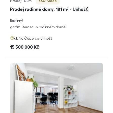
Prodej
Dům
360° video
Typ nabídky
Typ nemovitosti
Virtuální prohlídka
Prodej rodinné domy, 181 m² - Unhošť
rozměry
Rodinný
dispozice
funkce
garáž
terasa
v rodinném domě
adresa
ul. Na Čeperce, Unhošť
cena
15 500 000
Kč