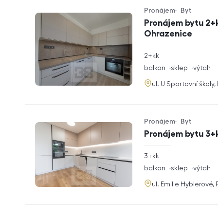
Pronájem
Byt
Typ nabídky
Typ nemovitosti
Pronájem bytu 2+k
Ohrazenice
rozměry
2+kk
dispozice
funkce
balkon
sklep
výtah
adresa
ul. U Sportovní školy
Pronájem
Byt
Typ nabídky
Typ nemovitosti
Pronájem bytu 3+k
rozměry
3+kk
dispozice
funkce
balkon
sklep
výtah
adresa
ul. Emilie Hyblerové,