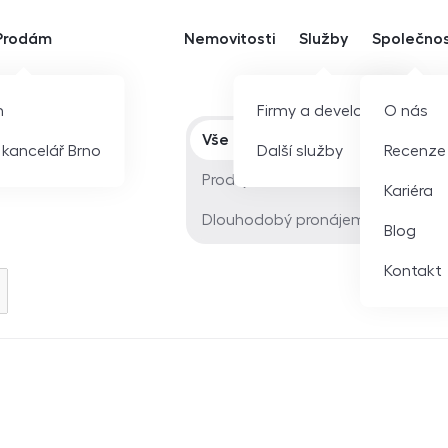
Prodám
Nemovitosti
Služby
Společno
m
Firmy a developeři
O nás
Typ nabídky
Vše
í kancelář Brno
Další služby
Recenze
Prodej
Kariéra
Dlouhodobý pronájem
Blog
Kontakt