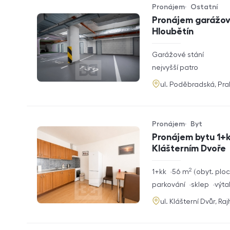
Pronájem
Ostatní
Typ nabídky
Typ nemovitosti
Pronájem garážové
Hloubětín
rozměry
Garážové stání
dispozice
funkce
nejvyšší patro
adresa
ul. Poděbradská, Pr
Pronájem
Byt
Typ nabídky
Typ nemovitosti
Pronájem bytu 1+k
Klášterním Dvoře
2
rozměry
1+kk
56
m
obyt. plo
dispozice
funkce
parkování
sklep
výta
adresa
ul. Klášterní Dvůr, Ra