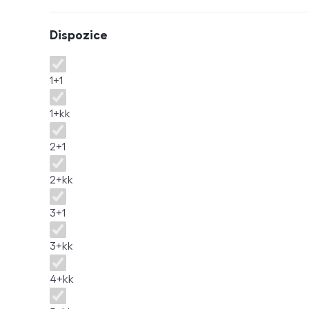
Dispozice
Dispozice
1+1
1+kk
2+1
2+kk
3+1
3+kk
4+kk