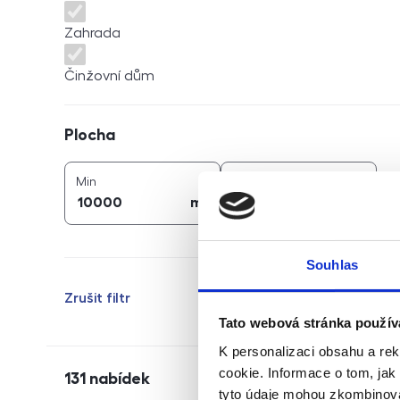
Zahrada
Činžovní dům
Plocha
Plocha
2
2
plocha (
m
)
plocha (
m
)
Min
Max
2
2
m
m
Souhlas
Zrušit filtr
Tato webová stránka použív
K personalizaci obsahu a re
cookie. Informace o tom, jak
131
nabídek
tyto údaje mohou zkombinovat