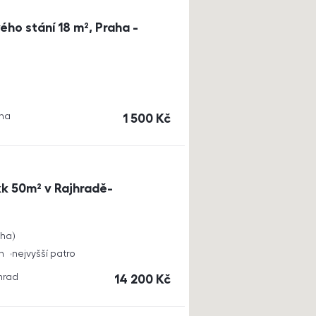
ho stání 18 m², Praha -
aha
cena
1 500
Kč
k 50m² v Rajhradě-
cha
h
nejvyšší patro
jhrad
cena
14 200
Kč