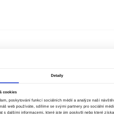
Detaily
á cookies
klam, poskytování funkcí sociálních médií a analýze naší návšt
Řazení
Měna
 náš web používáte, sdílíme se svými partnery pro sociální média
 s dalšími informacemi, které jste jim poskytli nebo které získa