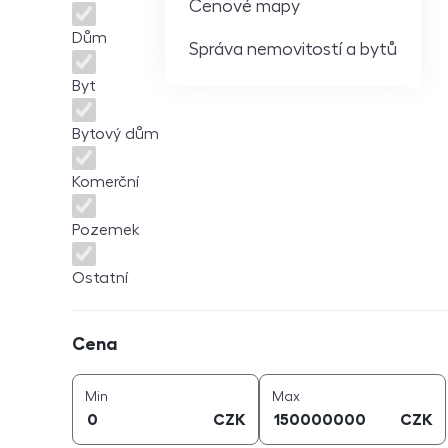
Cenové mapy
Dům
Správa nemovitostí a bytů
Byt
Bytový dům
Komerční
Pozemek
Ostatní
Cena
Cena
cena (
CZK
)
cena (
CZK
)
Min
Max
CZK
CZK