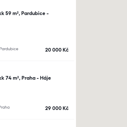
k 59 m², Pardubice -
, Pardubice
cena
20 000
Kč
k 74 m², Praha - Háje
 Praha
cena
29 000
Kč