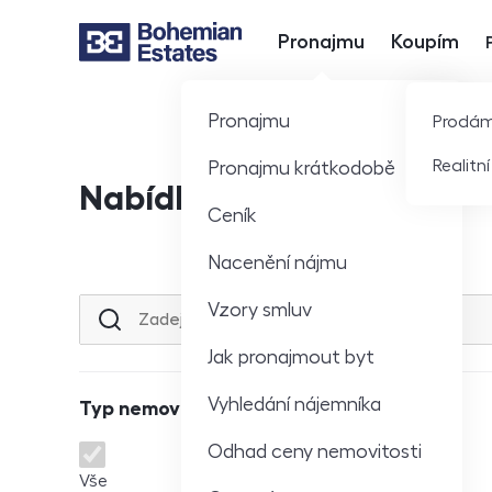
Pronajmu
Koupím
Hlavní nabídka
Pronajmu
Prodá
Realitn
Pronajmu krátkodobě
Nabídka nemovitostí
Ceník
Nacenění nájmu
Vzory smluv
Lokalita nebo ulice
Jak pronajmout byt
Vyhledání nájemníka
Typ nemovitosti
Odhad ceny nemovitosti
Typ nemovitosti
Vše