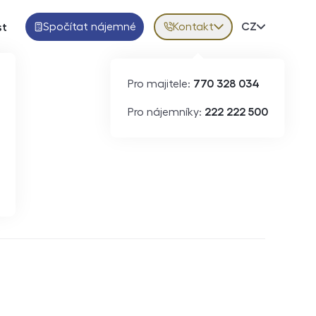
Spočítat nájemné
Kontakt
Volba jazy
CZ
st
Pro majitele:
770 328 034
Pro nájemníky:
222 222 500
Krátkodobý pronájem