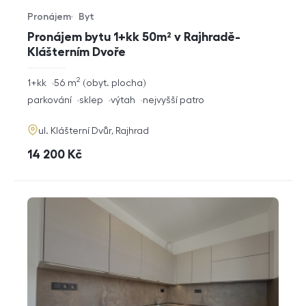
Pronájem
Byt
Typ nabídky
Typ nemovitosti
Pronájem bytu 1+kk 50m² v Rajhradě-
Klášterním Dvoře
2
rozměry
1+kk
56
m
obyt. plocha
dispozice
funkce
parkování
sklep
výtah
nejvyšší patro
adresa
ul. Klášterní Dvůr, Rajhrad
cena
14 200
Kč