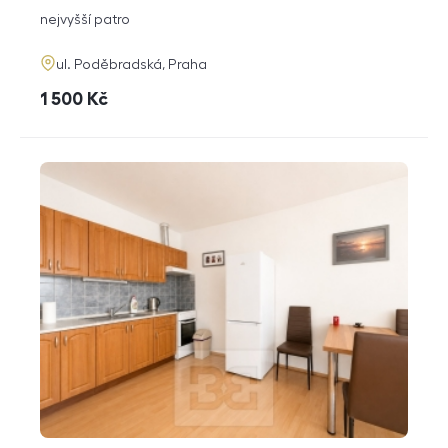
dispozice
funkce
nejvyšší patro
adresa
ul. Poděbradská, Praha
cena
1 500
Kč