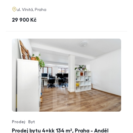
adresa
ul. Vlnitá, Praha
cena
29 900
Kč
Prodej
Byt
Typ nabídky
Typ nemovitosti
Prodej bytu 4+kk 134 m², Praha - Anděl