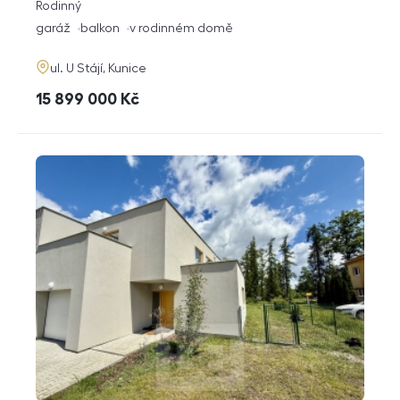
rozměry
Rodinný
dispozice
funkce
garáž
balkon
v rodinném domě
adresa
ul. U Stájí, Kunice
cena
15 899 000
Kč