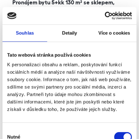
Pronájem bytu 5+kk 130 m² se sklepem,
balkonem a parkováním, Praha - Jinonice
rozměry
5+kk
dispozice
funkce
parkování
balkon
sklep
výtah
Souhlas
Detaily
Více o cookies
adresa
ul. Kohoutových, Praha
Tato webová stránka používá cookies
cena
49 000
Kč
K personalizaci obsahu a reklam, poskytování funkcí
sociálních médií a analýze naší návštěvnosti využíváme
soubory cookie. Informace o tom, jak náš web používáte,
sdílíme se svými partnery pro sociální média, inzerci a
analýzy. Partneři tyto údaje mohou zkombinovat s
dalšími informacemi, které jste jim poskytli nebo které
získali v důsledku toho, že používáte jejich služby.
Výběr
Nutné
souhlasu