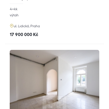
rozměry
4+kk
dispozice
funkce
výtah
adresa
ul. Lidická, Praha
cena
17 900 000
Kč