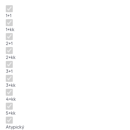
Dispozice
1+1
1+kk
2+1
2+kk
3+1
3+kk
4+kk
5+kk
Atypický