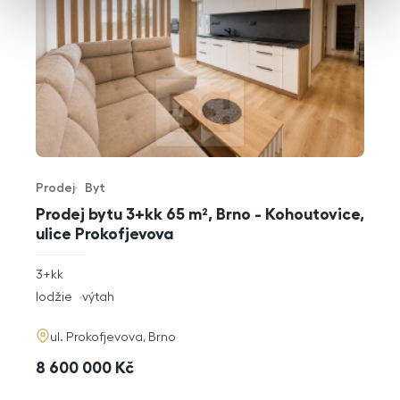
Prodej
Byt
Typ nabídky
Typ nemovitosti
Prodej bytu 3+kk 65 m², Brno - Kohoutovice,
ulice Prokofjevova
rozměry
3+kk
dispozice
funkce
lodžie
výtah
adresa
ul. Prokofjevova, Brno
cena
8 600 000
Kč