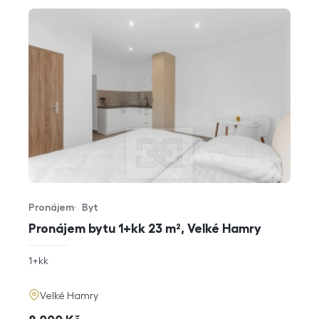
Pronájem
Byt
Typ nabídky
Typ nemovitosti
Pronájem bytu 1+kk 23 m², Velké Hamry
rozměry
1+kk
dispozice
funkce
adresa
Velké Hamry