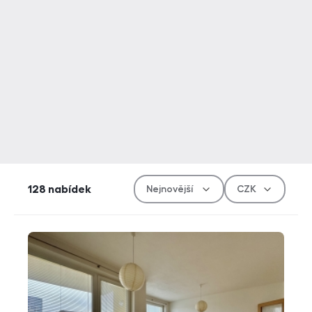
Řazen
Měn
128
nabídek