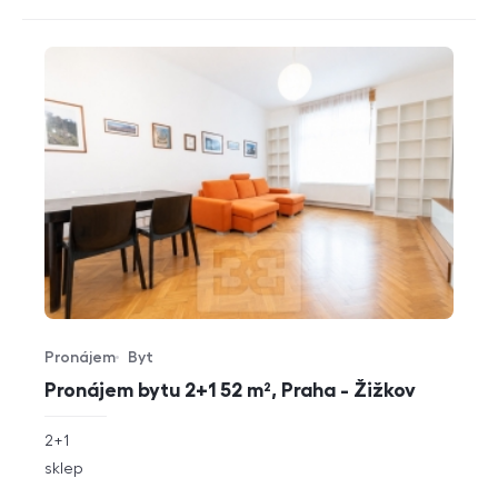
Pronájem
Byt
Typ nabídky
Typ nemovitosti
Pronájem bytu 2+1 52 m², Praha - Žižkov
rozměry
2+1
dispozice
funkce
sklep