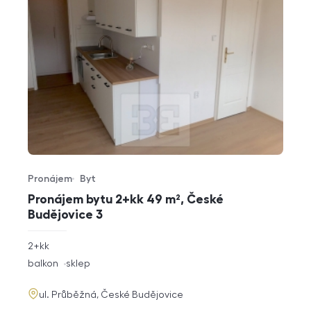
Pronájem
Byt
Typ nabídky
Typ nemovitosti
Pronájem bytu 2+kk 49 m², České
Budějovice 3
rozměry
2+kk
dispozice
funkce
balkon
sklep
adresa
ul. Průběžná, České Budějovice