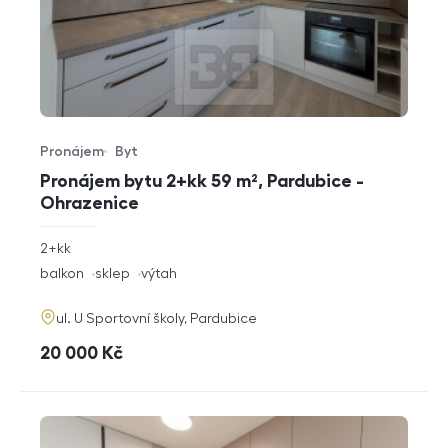
Pronájem
Byt
Typ nabídky
Typ nemovitosti
Pronájem bytu 2+kk 59 m², Pardubice -
Ohrazenice
rozměry
2+kk
dispozice
funkce
balkon
sklep
výtah
adresa
ul. U Sportovní školy, Pardubice
cena
20 000
Kč