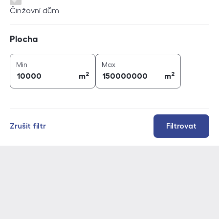
Činžovní dům
Plocha
Plocha
2
2
plocha (
m
)
plocha (
m
)
Min
Max
2
2
m
m
Zrušit filtr
Filtrovat