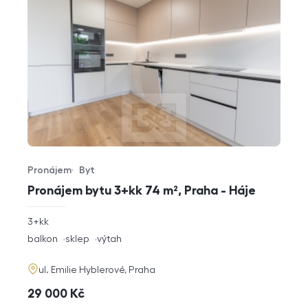
Pronájem
Byt
Typ nabídky
Typ nemovitosti
Pronájem bytu 3+kk 74 m², Praha - Háje
rozměry
3+kk
dispozice
funkce
balkon
sklep
výtah
adresa
ul. Emilie Hyblerové, Praha
cena
29 000
Kč