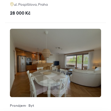
adresa
ul. Pospíšilova, Praha
cena
28 000
Kč
Pronájem
Byt
Typ nabídky
Typ nemovitosti