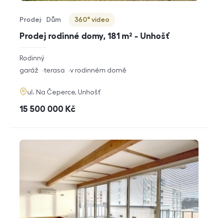
Prodej
Dům
360° video
Typ nabídky
Typ nemovitosti
Virtuální prohlídka
Prodej rodinné domy, 181 m² - Unhošť
rozměry
Rodinný
dispozice
funkce
garáž
terasa
v rodinném domě
adresa
ul. Na Čeperce, Unhošť
cena
15 500 000
Kč