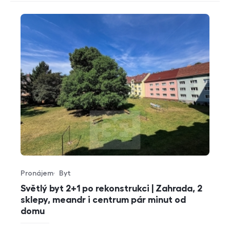
Pronájem
Byt
Typ nabídky
Typ nemovitosti
Světlý byt 2+1 po rekonstrukci | Zahrada, 2
sklepy, meandr i centrum pár minut od
domu