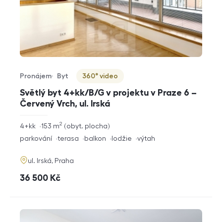
Pronájem
Byt
360° video
Typ nabídky
Typ nemovitosti
Virtuální prohlídka
Světlý byt 4+kk/B/G v projektu v Praze 6 –
Červený Vrch, ul. Irská
2
rozměry
4+kk
153
m
obyt. plocha
dispozice
funkce
parkování
terasa
balkon
lodžie
výtah
adresa
ul. Irská, Praha
cena
36 500
Kč