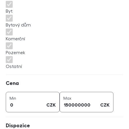
Byt
Bytový dům
Komerční
Pozemek
Ostatní
Cena
Cena
cena (
CZK
)
cena (
CZK
)
Min
Max
CZK
CZK
Dispozice