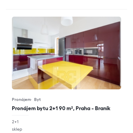
Pronájem
Byt
Typ nabídky
Typ nemovitosti
Pronájem bytu 2+1 90 m², Praha - Braník
rozměry
2+1
dispozice
funkce
sklep