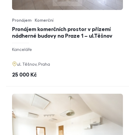
Pronájem
Komerční
Typ nabídky
Typ nemovitosti
Pronájem komerčních prostor v přízemí
nádherné budovy na Praze 1 – ul.Těšnov
rozměry
Kanceláře
dispozice
funkce
adresa
ul. Těšnov, Praha
cena
25 000
Kč