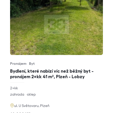
Pronájem
Byt
Typ nabídky
Typ nemovitosti
Bydlení, které nabízí víc než běžný byt -
pronájem 2+kk 41 m², Plzeň - Lobzy
rozměry
2+kk
dispozice
funkce
zahrada
sklep
adresa
ul. U Světovaru, Plzeň