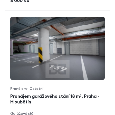
cena
8 000
Kč
Pronájem
Ostatní
Typ nabídky
Typ nemovitosti
Pronájem garážového stání 18 m², Praha -
Hloubětín
rozměry
Garážové stání