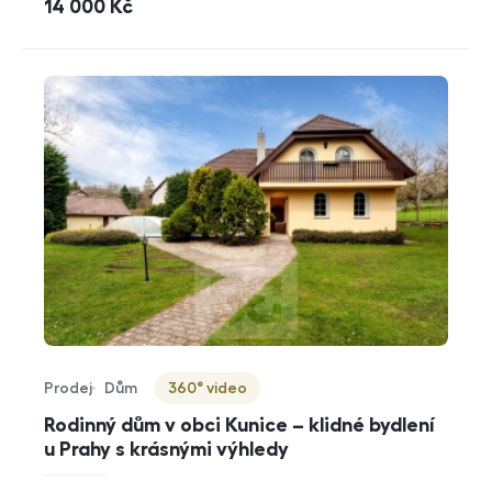
cena
14 000
Kč
Prodej
Dům
360° video
Typ nabídky
Typ nemovitosti
Virtuální prohlídka
Rodinný dům v obci Kunice – klidné bydlení
u Prahy s krásnými výhledy