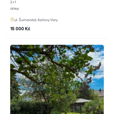
rozměry
2+1
dispozice
funkce
sklep
adresa
ul. Šumavská, Karlovy Vary
cena
15 000
Kč