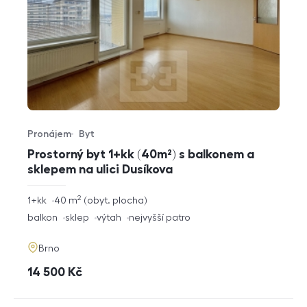
Pronájem
Byt
Typ nabídky
Typ nemovitosti
Prostorný byt 1+kk (40m²) s balkonem a
sklepem na ulici Dusíkova
2
rozměry
1+kk
40
m
obyt. plocha
dispozice
funkce
balkon
sklep
výtah
nejvyšší patro
adresa
Brno
cena
14 500
Kč