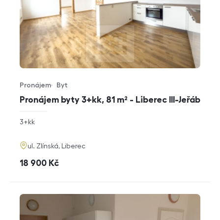
Pronájem
Byt
Typ nabídky
Typ nemovitosti
Pronájem byty 3+kk, 81 m² - Liberec III-Jeřáb
rozměry
3+kk
dispozice
funkce
adresa
ul. Zlínská, Liberec
cena
18 900
Kč