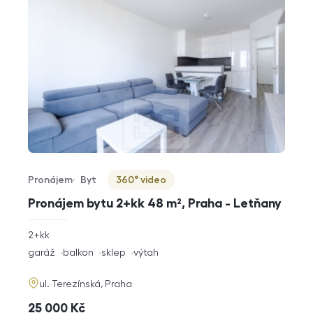
Pronájem
Byt
360° video
Typ nabídky
Typ nemovitosti
Virtuální prohlídka
Pronájem bytu 2+kk 48 m², Praha - Letňany
rozměry
2+kk
dispozice
funkce
garáž
balkon
sklep
výtah
adresa
ul. Terezínská, Praha
cena
25 000
Kč