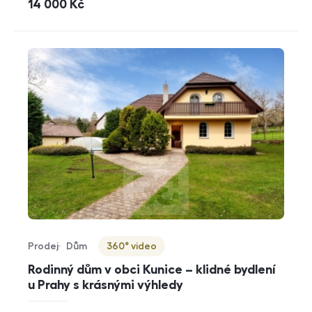
cena
14 000
Kč
Prodej
Dům
360° video
Typ nabídky
Typ nemovitosti
Virtuální prohlídka
Rodinný dům v obci Kunice – klidné bydlení
u Prahy s krásnými výhledy