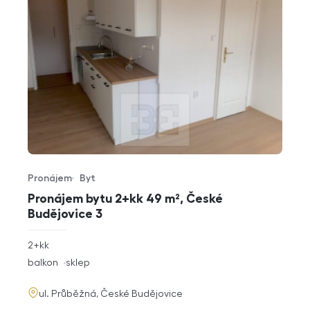
Pronájem
Byt
Typ nabídky
Typ nemovitosti
Pronájem bytu 2+kk 49 m², České
Budějovice 3
rozměry
2+kk
dispozice
funkce
balkon
sklep
adresa
ul. Průběžná, České Budějovice