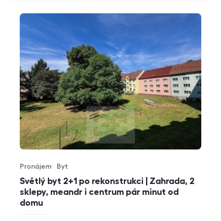
Pronájem
Byt
Typ nabídky
Typ nemovitosti
Světlý byt 2+1 po rekonstrukci | Zahrada, 2
sklepy, meandr i centrum pár minut od
domu