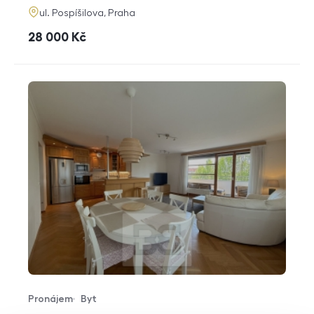
adresa
ul. Pospíšilova, Praha
cena
28 000
Kč
Pronájem
Byt
Typ nabídky
Typ nemovitosti