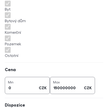
Byt
Bytový dům
Komerční
Pozemek
Ostatní
Cena
Cena
cena (
CZK
)
cena (
CZK
)
Min
Max
CZK
CZK
Dispozice