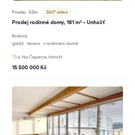
Prodej
Dům
360° video
Typ nabídky
Typ nemovitosti
Virtuální prohlídka
Prodej rodinné domy, 181 m² - Unhošť
rozměry
Rodinný
dispozice
funkce
garáž
terasa
v rodinném domě
adresa
ul. Na Čeperce, Unhošť
cena
15 500 000
Kč