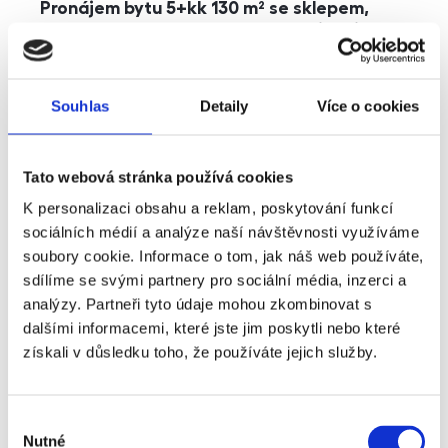
Pronájem bytu 5+kk 130 m² se sklepem,
balkonem a parkováním, Praha - Jinonice
rozměry
5+kk
dispozice
funkce
parkování
balkon
sklep
výtah
Souhlas
Detaily
Více o cookies
adresa
ul. Kohoutových, Praha
Tato webová stránka používá cookies
cena
49 000
Kč
K personalizaci obsahu a reklam, poskytování funkcí
sociálních médií a analýze naší návštěvnosti využíváme
soubory cookie. Informace o tom, jak náš web používáte,
sdílíme se svými partnery pro sociální média, inzerci a
analýzy. Partneři tyto údaje mohou zkombinovat s
dalšími informacemi, které jste jim poskytli nebo které
získali v důsledku toho, že používáte jejich služby.
Výběr
Nutné
souhlasu