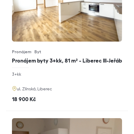
Pronájem
Byt
Typ nabídky
Typ nemovitosti
Pronájem byty 3+kk, 81 m² - Liberec III-Jeřáb
rozměry
3+kk
dispozice
funkce
adresa
ul. Zlínská, Liberec
cena
18 900
Kč