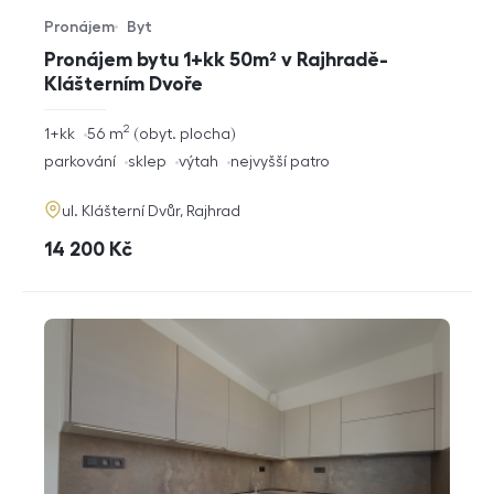
Pronájem
Byt
Typ nabídky
Typ nemovitosti
Pronájem bytu 1+kk 50m² v Rajhradě-
Klášterním Dvoře
2
rozměry
1+kk
56
m
obyt. plocha
dispozice
funkce
parkování
sklep
výtah
nejvyšší patro
adresa
ul. Klášterní Dvůr, Rajhrad
cena
14 200
Kč