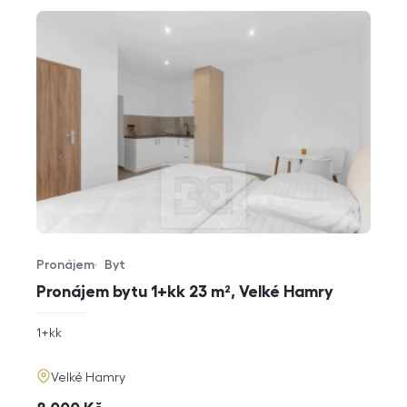
Pronájem
Byt
Typ nabídky
Typ nemovitosti
Pronájem bytu 1+kk 23 m², Velké Hamry
rozměry
1+kk
dispozice
funkce
adresa
Velké Hamry