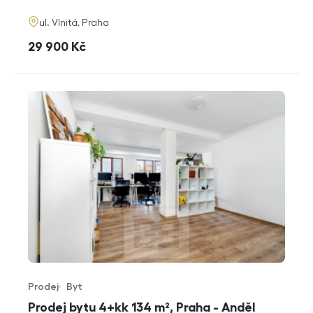
adresa
ul. Vlnitá, Praha
cena
29 900
Kč
Prodej
Byt
Typ nabídky
Typ nemovitosti
Prodej bytu 4+kk 134 m², Praha - Anděl