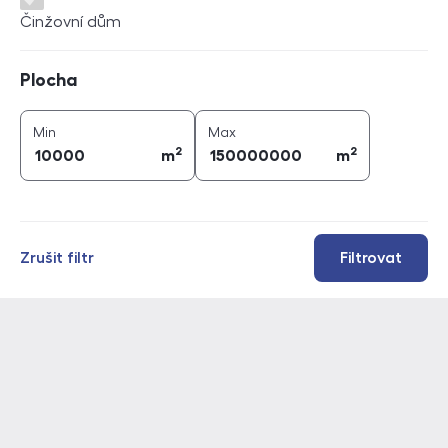
Činžovní dům
Plocha
Plocha
2
2
plocha (
m
)
plocha (
m
)
Min
Max
2
2
m
m
Zrušit filtr
Filtrovat