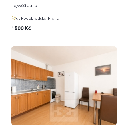
dispozice
funkce
nejvyšší patro
adresa
ul. Poděbradská, Praha
cena
1 500
Kč