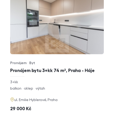
Pronájem
Byt
Typ nabídky
Typ nemovitosti
Pronájem bytu 3+kk 74 m², Praha - Háje
rozměry
3+kk
dispozice
funkce
balkon
sklep
výtah
adresa
ul. Emilie Hyblerové, Praha
cena
29 000
Kč