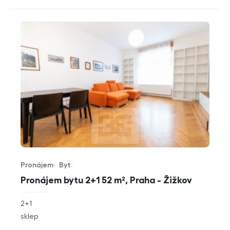
Pronájem
Byt
Typ nabídky
Typ nemovitosti
Pronájem bytu 2+1 52 m², Praha - Žižkov
rozměry
2+1
dispozice
funkce
sklep