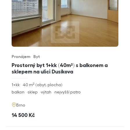
Pronájem
Byt
Typ nabídky
Typ nemovitosti
Prostorný byt 1+kk (40m²) s balkonem a
sklepem na ulici Dusíkova
2
rozměry
1+kk
40
m
obyt. plocha
dispozice
funkce
balkon
sklep
výtah
nejvyšší patro
adresa
Brno
cena
14 500
Kč