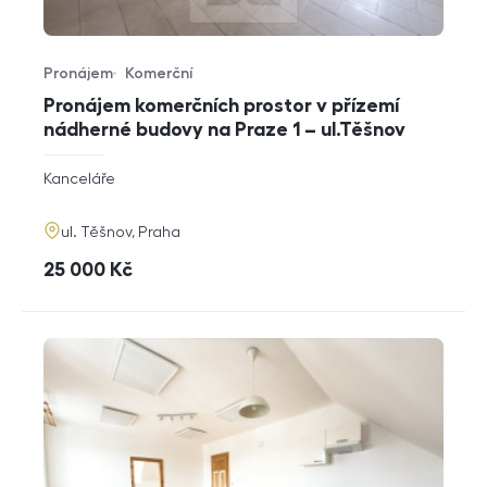
Pronájem
Komerční
Typ nabídky
Typ nemovitosti
Pronájem komerčních prostor v přízemí
nádherné budovy na Praze 1 – ul.Těšnov
rozměry
Kanceláře
dispozice
funkce
adresa
ul. Těšnov, Praha
cena
25 000
Kč