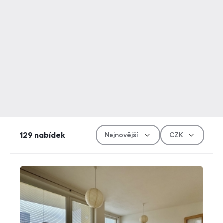
Řazen
Měn
129
nabídek