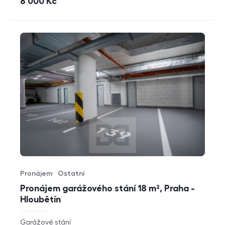
cena
8 000
Kč
Pronájem
Ostatní
Typ nabídky
Typ nemovitosti
Pronájem garážového stání 18 m², Praha -
Hloubětín
rozměry
Garážové stání