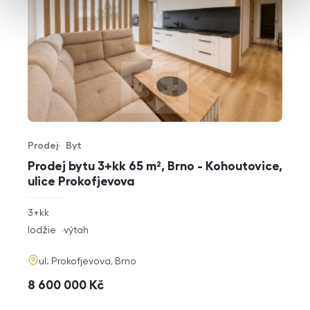
Prodej
Byt
Typ nabídky
Typ nemovitosti
Prodej bytu 3+kk 65 m², Brno - Kohoutovice,
ulice Prokofjevova
rozměry
3+kk
dispozice
funkce
lodžie
výtah
adresa
ul. Prokofjevova, Brno
cena
8 600 000
Kč