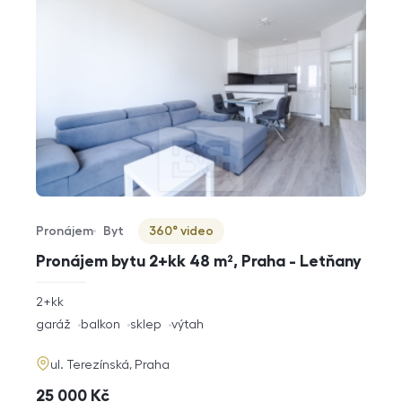
Pronájem
Byt
360° video
Typ nabídky
Typ nemovitosti
Virtuální prohlídka
Pronájem bytu 2+kk 48 m², Praha - Letňany
rozměry
2+kk
dispozice
funkce
garáž
balkon
sklep
výtah
adresa
ul. Terezínská, Praha
cena
25 000
Kč