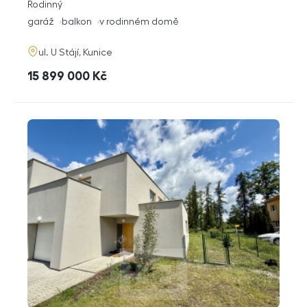
rozměry
Rodinný
dispozice
funkce
garáž
balkon
v rodinném domě
adresa
ul. U Stájí, Kunice
cena
15 899 000
Kč