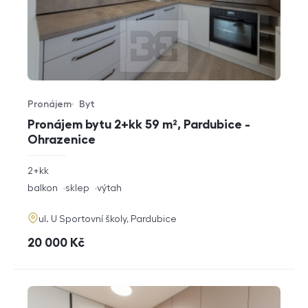
Pronájem
Byt
Typ nabídky
Typ nemovitosti
Pronájem bytu 2+kk 59 m², Pardubice -
Ohrazenice
rozměry
2+kk
dispozice
funkce
balkon
sklep
výtah
adresa
ul. U Sportovní školy, Pardubice
cena
20 000
Kč