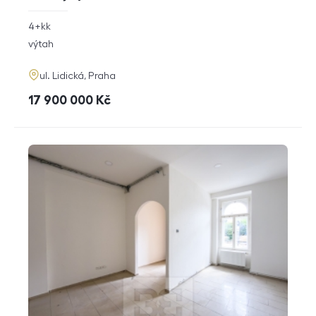
rozměry
4+kk
dispozice
funkce
výtah
adresa
ul. Lidická, Praha
cena
17 900 000
Kč