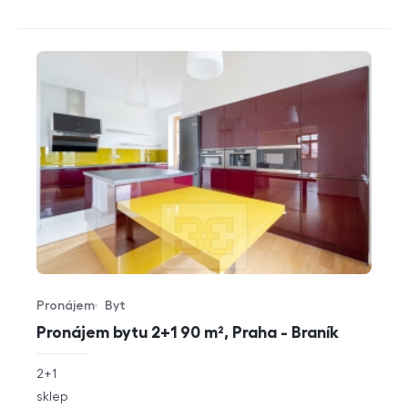
Pronájem
Byt
Typ nabídky
Typ nemovitosti
Pronájem bytu 2+1 90 m², Praha - Braník
rozměry
2+1
dispozice
funkce
sklep