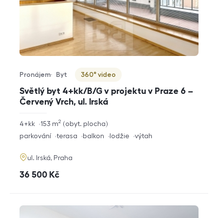
Pronájem
Byt
360° video
Typ nabídky
Typ nemovitosti
Virtuální prohlídka
Světlý byt 4+kk/B/G v projektu v Praze 6 –
Červený Vrch, ul. Irská
2
rozměry
4+kk
153
m
obyt. plocha
dispozice
funkce
parkování
terasa
balkon
lodžie
výtah
adresa
ul. Irská, Praha
cena
36 500
Kč