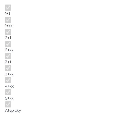
Dispozice
1+1
1+kk
2+1
2+kk
3+1
3+kk
4+kk
5+kk
Atypický