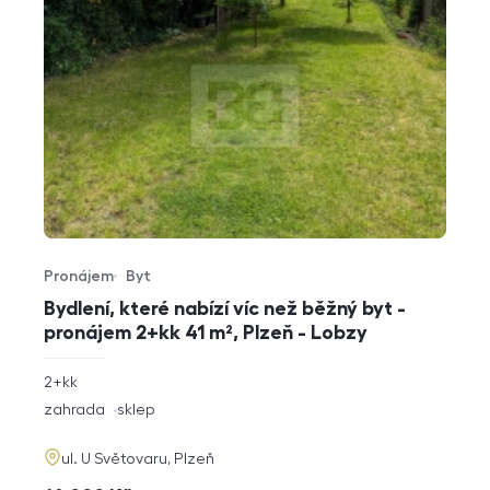
Pronájem
Byt
Typ nabídky
Typ nemovitosti
Bydlení, které nabízí víc než běžný byt -
pronájem 2+kk 41 m², Plzeň - Lobzy
rozměry
2+kk
dispozice
funkce
zahrada
sklep
adresa
ul. U Světovaru, Plzeň