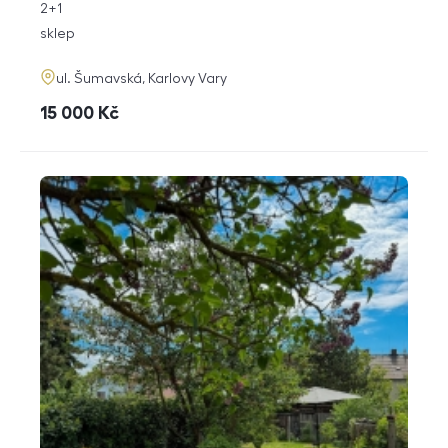
rozměry
2+1
dispozice
funkce
sklep
adresa
ul. Šumavská, Karlovy Vary
cena
15 000
Kč