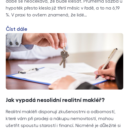
době se neočekává, že bude klesat. Průměrná sazba u
hypoték přesto klesla již třetí měsíc v řadě, a to na 6,19
%. V praxi to ovšem znamená, že lidé…
Číst dále
Jak vypadá nesolidní realitní makléř?
Realitní makléři disponují zkušenostmi a odborností,
které vám při prodeji a nákupu nemovitostí, mohou
ušetřit spoustu starostí i financí. Nicméně je důležité si