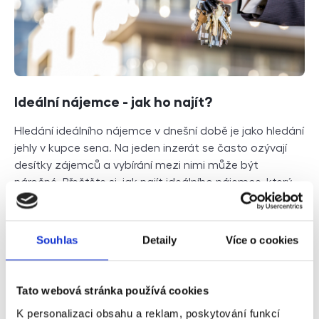
Ideální nájemce - jak ho najít?
Hledání ideálního nájemce v dnešní době je jako hledání
jehly v kupce sena. Na jeden inzerát se často ozývají
desítky zájemců a vybírání mezi nimi může být
náročné. Přečtěte si, jak najít ideálního nájemce, který
bude spolehlivý a bezproblémový.
Číst dále
Souhlas
Detaily
Více o cookies
Tato webová stránka používá cookies
K personalizaci obsahu a reklam, poskytování funkcí