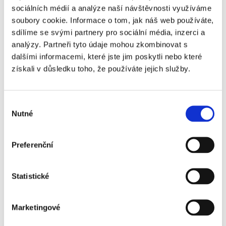
sociálních médií a analýze naší návštěvnosti využíváme
soubory cookie. Informace o tom, jak náš web používáte,
sdílíme se svými partnery pro sociální média, inzerci a
analýzy. Partneři tyto údaje mohou zkombinovat s
dalšími informacemi, které jste jim poskytli nebo které
Nájemní smlouva - právní náležitosti
získali v důsledku toho, že používáte jejich služby.
Nájemní smlouva je základním dokumentem pro
pronajímání jakékoli nemovitosti. Majitel nemovitosti
Výběr
(pronajímatel) umožňuje nájemci dočasně užívat
Nutné
souhlasu
danou nemovitost (dům či byt) za nájemné, které
smlouva stanoví. Musí být zhotovena písemně s
Preferenční
podpisy obou stran. Nájemní vztahy upravuje NOZ, v…
Číst dále
Statistické
Marketingové