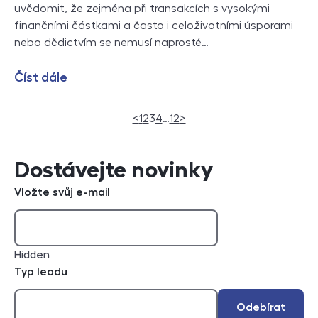
uvědomit, že zejména při transakcích s vysokými
finančními částkami a často i celoživotními úsporami
nebo dědictvím se nemusí naprosté…
Číst dále
(current)
<
1
2
3
4
…
12
>
Dostávejte novinky
Vložte svůj e-mail
Hidden
Typ leadu
Odebírat