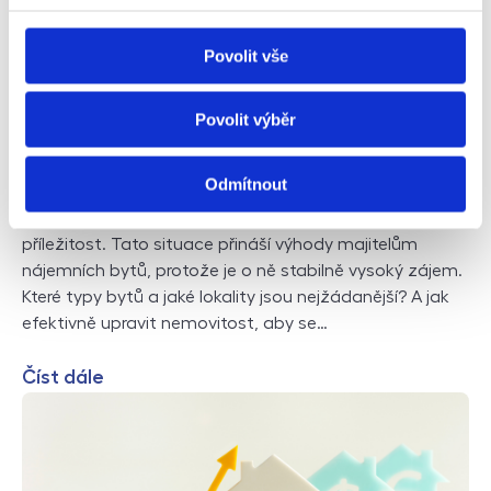
Povolit vše
Povolit výběr
Jaké jsou nejlepší investiční byty?
Odmítnout
Trh s hypotékami je stále v útlumu, a proto mnozí
zájemci s koupí nemovitosti vyčkávají na vhodnější
příležitost. Tato situace přináší výhody majitelům
nájemních bytů, protože je o ně stabilně vysoký zájem.
Které typy bytů a jaké lokality jsou nejžádanější? A jak
efektivně upravit nemovitost, aby se…
Číst dále