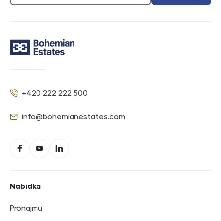
Kontakt
+420 222 222 500
Telefon
info@bohemianestates.com
E-mail
Sociální sítě
Facebook
YouTube
LinkedIn
Navigace v zápatí
Nabídka
Pronajmu