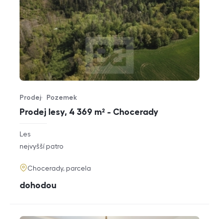
Prodej
Pozemek
Typ nabídky
Typ nemovitosti
Prodej lesy, 4 369 m² - Chocerady
rozměry
Les
dispozice
funkce
nejvyšší patro
adresa
Chocerady, parcela
cena
dohodou