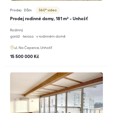
Prodej
Dům
360° video
Typ nabídky
Typ nemovitosti
Virtuální prohlídka
Prodej rodinné domy, 181 m² - Unhošť
rozměry
Rodinný
dispozice
funkce
garáž
terasa
v rodinném domě
adresa
ul. Na Čeperce, Unhošť
cena
15 500 000
Kč