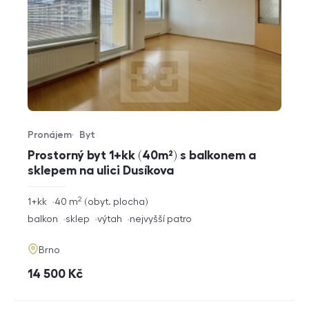
Pronájem
Byt
Typ nabídky
Typ nemovitosti
Prostorný byt 1+kk (40m²) s balkonem a
sklepem na ulici Dusíkova
2
rozměry
1+kk
40
m
obyt. plocha
dispozice
funkce
balkon
sklep
výtah
nejvyšší patro
adresa
Brno
cena
14 500
Kč