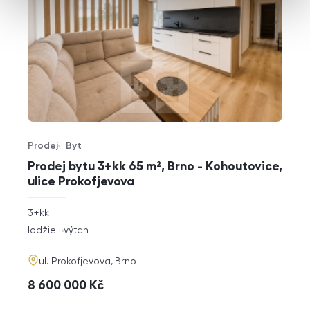
Prodej
Byt
Typ nabídky
Typ nemovitosti
Prodej bytu 3+kk 65 m², Brno - Kohoutovice,
ulice Prokofjevova
rozměry
3+kk
dispozice
funkce
lodžie
výtah
adresa
ul. Prokofjevova, Brno
cena
8 600 000
Kč