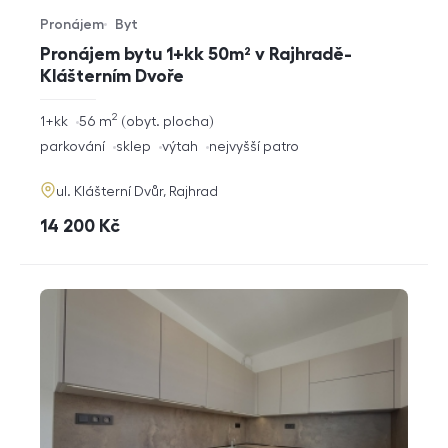
Pronájem
Byt
Typ nabídky
Typ nemovitosti
Pronájem bytu 1+kk 50m² v Rajhradě-
Klášterním Dvoře
2
rozměry
1+kk
56
m
obyt. plocha
dispozice
funkce
parkování
sklep
výtah
nejvyšší patro
adresa
ul. Klášterní Dvůr, Rajhrad
cena
14 200
Kč