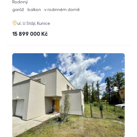
rozměry
Rodinný
dispozice
funkce
garáž
balkon
v rodinném domě
adresa
ul. U Stájí, Kunice
cena
15 899 000
Kč