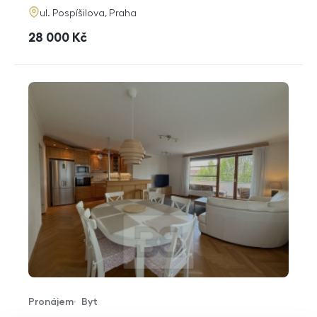
adresa
ul. Pospíšilova, Praha
cena
28 000
Kč
Pronájem
Byt
Typ nabídky
Typ nemovitosti