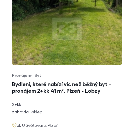
Pronájem
Byt
Typ nabídky
Typ nemovitosti
Bydlení, které nabízí víc než běžný byt -
pronájem 2+kk 41 m², Plzeň - Lobzy
rozměry
2+kk
dispozice
funkce
zahrada
sklep
adresa
ul. U Světovaru, Plzeň