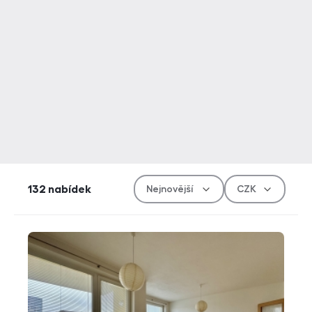
Řazen
Měn
132
nabídek