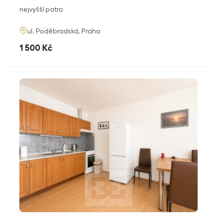
dispozice
funkce
nejvyšší patro
adresa
ul. Poděbradská, Praha
cena
1 500
Kč