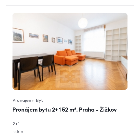
Pronájem
Byt
Typ nabídky
Typ nemovitosti
Pronájem bytu 2+1 52 m², Praha - Žižkov
rozměry
2+1
dispozice
funkce
sklep