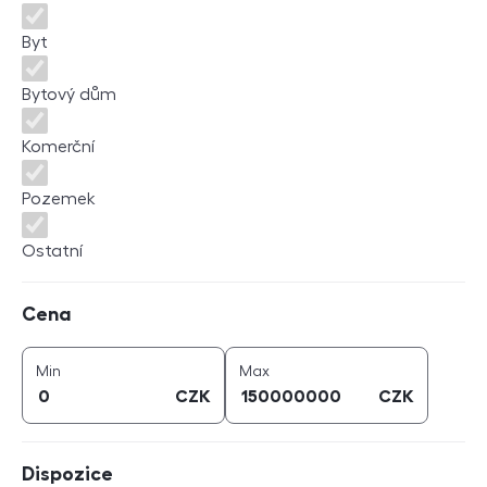
Byt
Bytový dům
Komerční
Pozemek
Ostatní
Cena
Cena
cena (
CZK
)
cena (
CZK
)
Min
Max
CZK
CZK
Dispozice