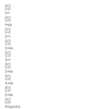
Dispozice
1+1
1+kk
2+1
2+kk
3+1
3+kk
4+kk
5+kk
Atypický