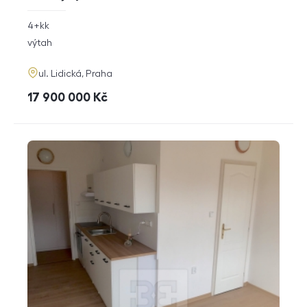
rozměry
4+kk
dispozice
funkce
výtah
adresa
ul. Lidická, Praha
cena
17 900 000
Kč