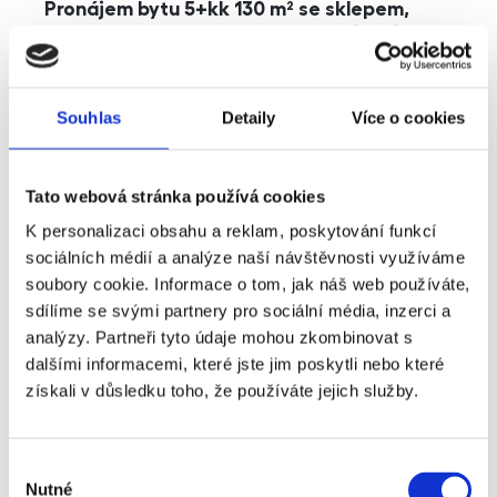
Pronájem bytu 5+kk 130 m² se sklepem,
balkonem a parkováním, Praha - Jinonice
rozměry
5+kk
dispozice
funkce
parkování
balkon
sklep
výtah
Souhlas
Detaily
Více o cookies
adresa
ul. Kohoutových, Praha
Tato webová stránka používá cookies
cena
49 000
Kč
K personalizaci obsahu a reklam, poskytování funkcí
sociálních médií a analýze naší návštěvnosti využíváme
soubory cookie. Informace o tom, jak náš web používáte,
sdílíme se svými partnery pro sociální média, inzerci a
analýzy. Partneři tyto údaje mohou zkombinovat s
dalšími informacemi, které jste jim poskytli nebo které
získali v důsledku toho, že používáte jejich služby.
Výběr
Nutné
souhlasu