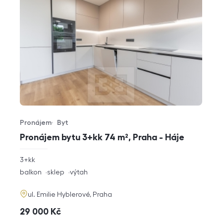
Pronájem
Byt
Typ nabídky
Typ nemovitosti
Pronájem bytu 3+kk 74 m², Praha - Háje
rozměry
3+kk
dispozice
funkce
balkon
sklep
výtah
adresa
ul. Emilie Hyblerové, Praha
cena
29 000
Kč