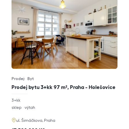
Prodej
Byt
Typ nabídky
Typ nemovitosti
Prodej bytu 3+kk 97 m², Praha - Holešovice
rozměry
3+kk
dispozice
funkce
sklep
výtah
adresa
ul. Šimáčkova, Praha