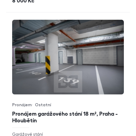
cena
8 000
Kč
Pronájem
Ostatní
Typ nabídky
Typ nemovitosti
Pronájem garážového stání 18 m², Praha -
Hloubětín
rozměry
Garážové stání