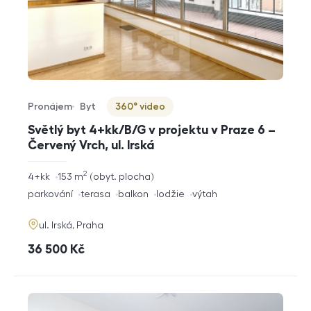
Pronájem
Byt
360° video
Typ nabídky
Typ nemovitosti
Virtuální prohlídka
Světlý byt 4+kk/B/G v projektu v Praze 6 –
Červený Vrch, ul. Irská
2
rozměry
4+kk
153
m
obyt. plocha
dispozice
funkce
parkování
terasa
balkon
lodžie
výtah
adresa
ul. Irská, Praha
cena
36 500
Kč