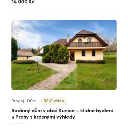
cena
14 000
Kč
Prodej
Dům
360° video
Typ nabídky
Typ nemovitosti
Virtuální prohlídka
Rodinný dům v obci Kunice – klidné bydlení
u Prahy s krásnými výhledy