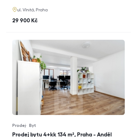
adresa
ul. Vlnitá, Praha
cena
29 900
Kč
Prodej
Byt
Typ nabídky
Typ nemovitosti
Prodej bytu 4+kk 134 m², Praha - Anděl