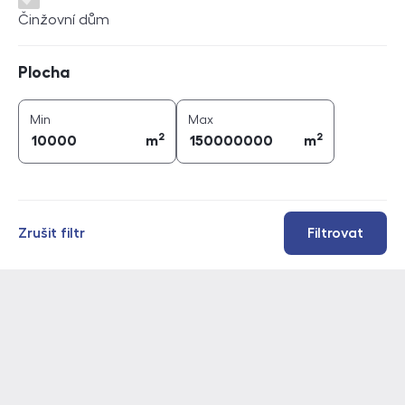
Činžovní dům
Plocha
Plocha
2
2
plocha (
m
)
plocha (
m
)
Min
Max
2
2
m
m
Zrušit filtr
Filtrovat