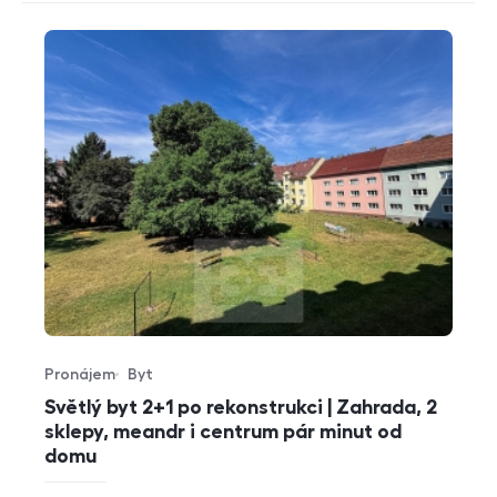
Pronájem
Byt
Typ nabídky
Typ nemovitosti
Světlý byt 2+1 po rekonstrukci | Zahrada, 2
sklepy, meandr i centrum pár minut od
domu