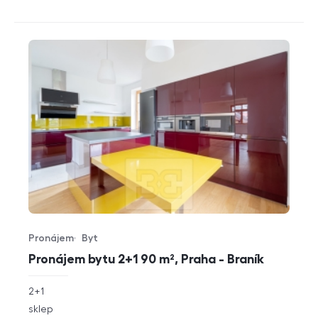
Pronájem
Byt
Typ nabídky
Typ nemovitosti
Pronájem bytu 2+1 90 m², Praha - Braník
rozměry
2+1
dispozice
funkce
sklep