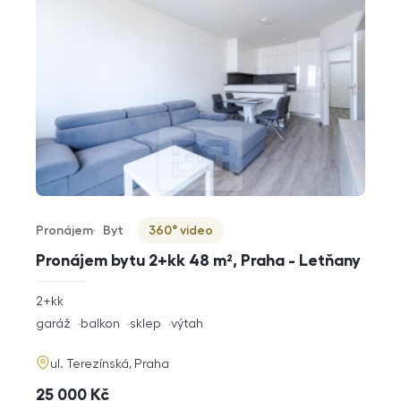
Pronájem
Byt
360° video
Typ nabídky
Typ nemovitosti
Virtuální prohlídka
Pronájem bytu 2+kk 48 m², Praha - Letňany
rozměry
2+kk
dispozice
funkce
garáž
balkon
sklep
výtah
adresa
ul. Terezínská, Praha
cena
25 000
Kč