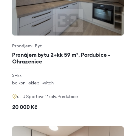
Pronájem
Byt
Typ nabídky
Typ nemovitosti
Pronájem bytu 2+kk 59 m², Pardubice -
Ohrazenice
rozměry
2+kk
dispozice
funkce
balkon
sklep
výtah
adresa
ul. U Sportovní školy, Pardubice
cena
20 000
Kč