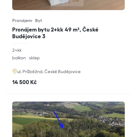
Pronájem
Byt
Typ nabídky
Typ nemovitosti
Pronájem bytu 2+kk 49 m², České
Budějovice 3
rozměry
2+kk
dispozice
funkce
balkon
sklep
adresa
ul. Průběžná, České Budějovice
cena
14 500
Kč