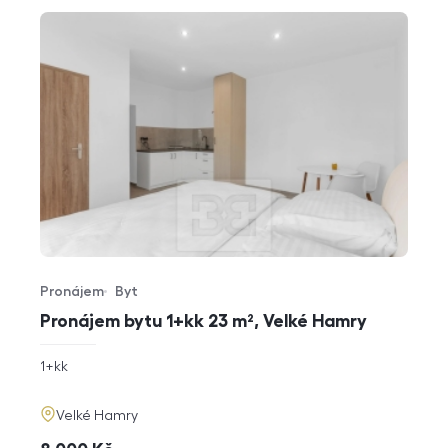
Pronájem
Byt
Typ nabídky
Typ nemovitosti
Pronájem bytu 1+kk 23 m², Velké Hamry
rozměry
1+kk
dispozice
funkce
adresa
Velké Hamry