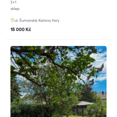
rozměry
2+1
dispozice
funkce
sklep
adresa
ul. Šumavská, Karlovy Vary
cena
15 000
Kč