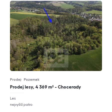
Prodej
Pozemek
Typ nabídky
Typ nemovitosti
Prodej lesy, 4 369 m² - Chocerady
rozměry
Les
dispozice
funkce
nejvyšší patro