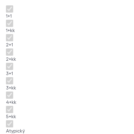
Dispozice
1+1
1+kk
2+1
2+kk
3+1
3+kk
4+kk
5+kk
Atypický