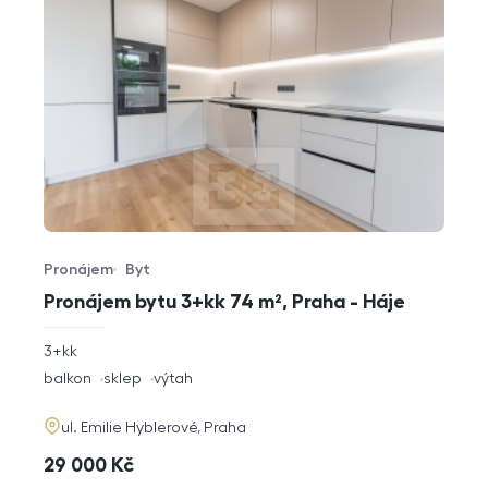
Pronájem
Byt
Typ nabídky
Typ nemovitosti
Pronájem bytu 3+kk 74 m², Praha - Háje
rozměry
3+kk
dispozice
funkce
balkon
sklep
výtah
adresa
ul. Emilie Hyblerové, Praha
cena
29 000
Kč