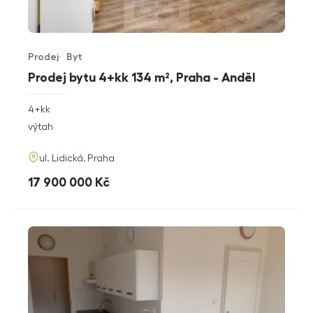
Prodej
Byt
Typ nabídky
Typ nemovitosti
Prodej bytu 4+kk 134 m², Praha - Anděl
rozměry
4+kk
dispozice
funkce
výtah
adresa
ul. Lidická, Praha
cena
17 900 000
Kč