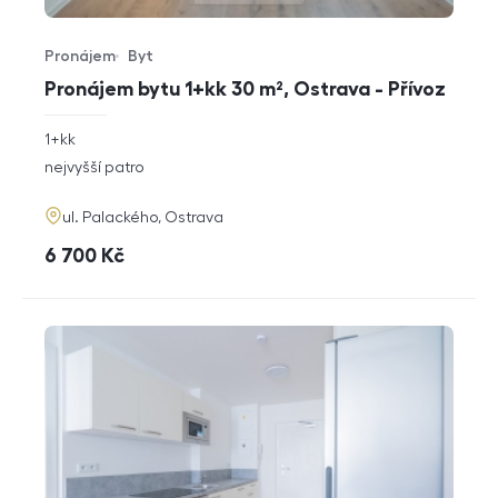
Pronájem
Byt
Typ nabídky
Typ nemovitosti
Pronájem bytu 1+kk 30 m², Ostrava - Přívoz
rozměry
1+kk
dispozice
funkce
nejvyšší patro
adresa
ul. Palackého, Ostrava
cena
6 700
Kč