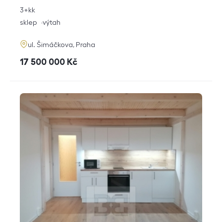
rozměry
3+kk
dispozice
funkce
sklep
výtah
adresa
ul. Šimáčkova, Praha
cena
17 500 000
Kč