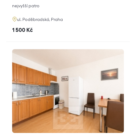
dispozice
funkce
nejvyšší patro
adresa
ul. Poděbradská, Praha
cena
1 500
Kč