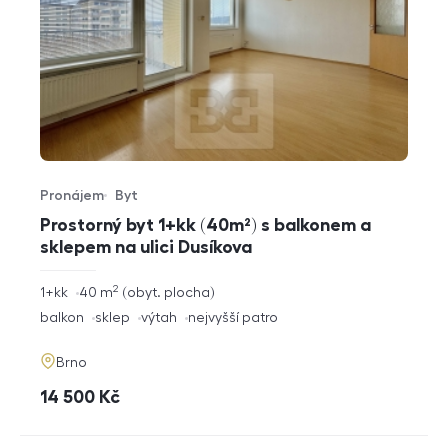
Pronájem
Byt
Typ nabídky
Typ nemovitosti
Prostorný byt 1+kk (40m²) s balkonem a
sklepem na ulici Dusíkova
2
rozměry
1+kk
40
m
obyt. plocha
dispozice
funkce
balkon
sklep
výtah
nejvyšší patro
adresa
Brno
cena
14 500
Kč