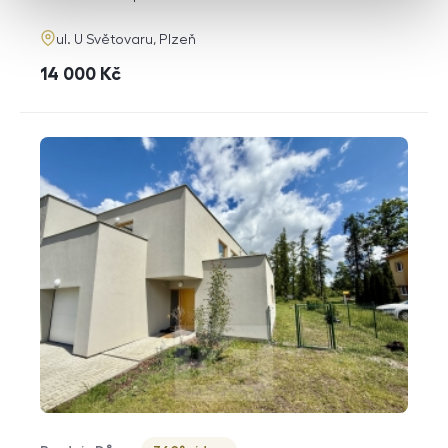
adresa
ul. U Světovaru, Plzeň
cena
14 000
Kč