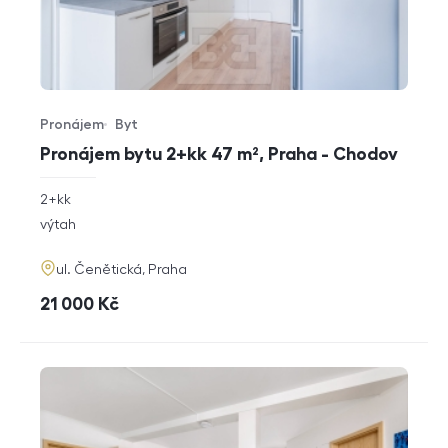
Pronájem
Byt
Typ nabídky
Typ nemovitosti
Pronájem bytu 2+kk 47 m², Praha - Chodov
rozměry
2+kk
dispozice
funkce
výtah
adresa
ul. Čenětická, Praha
cena
21 000
Kč