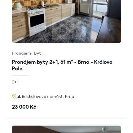
Pronájem
Byt
Typ nabídky
Typ nemovitosti
Pronájem byty 2+1, 61 m² - Brno - Královo
Pole
rozměry
2+1
dispozice
funkce
adresa
ul. Rostislavovo náměstí, Brno
cena
23 000
Kč