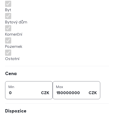
Byt
Bytový dům
Komerční
Pozemek
Ostatní
Cena
Cena
cena (
CZK
)
cena (
CZK
)
Min
Max
CZK
CZK
Dispozice