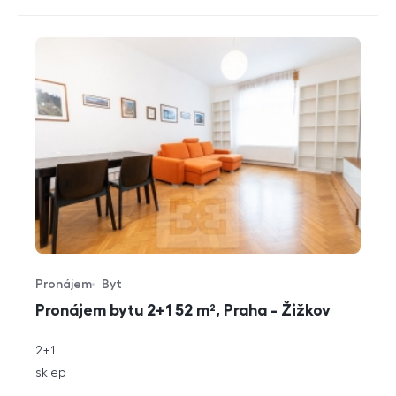
Pronájem
Byt
Typ nabídky
Typ nemovitosti
Pronájem bytu 2+1 52 m², Praha - Žižkov
rozměry
2+1
dispozice
funkce
sklep