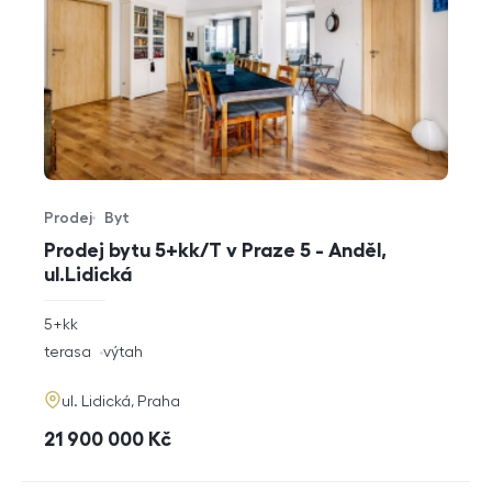
Prodej
Byt
Typ nabídky
Typ nemovitosti
Prodej bytu 5+kk/T v Praze 5 - Anděl,
ul.Lidická
rozměry
5+kk
dispozice
funkce
terasa
výtah
adresa
ul. Lidická, Praha
cena
21 900 000
Kč