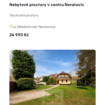
Nebytové prostory v centru Neratovic
rozměry
Obchodní prostory
dispozice
funkce
adresa
ul. Mládežnická, Neratovice
cena
24 990
Kč