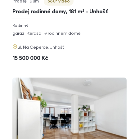
Prodej
Dům
360° video
Typ nabídky
Typ nemovitosti
Virtuální prohlídka
Prodej rodinné domy, 181 m² - Unhošť
rozměry
Rodinný
dispozice
funkce
garáž
terasa
v rodinném domě
adresa
ul. Na Čeperce, Unhošť
cena
15 500 000
Kč