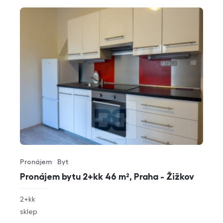
Pronájem
Byt
Typ nabídky
Typ nemovitosti
Pronájem bytu 2+kk 46 m², Praha - Žižkov
rozměry
2+kk
dispozice
funkce
sklep