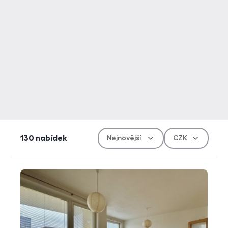
Řazen
Měn
130
nabídek