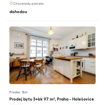
adresa
Chocerady, parcela
cena
dohodou
Prodej
Byt
Typ nabídky
Typ nemovitosti
Prodej bytu 3+kk 97 m², Praha - Holešovice