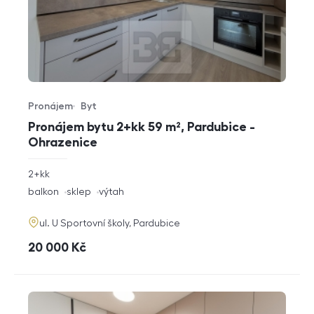
Pronájem
Byt
Typ nabídky
Typ nemovitosti
Pronájem bytu 2+kk 59 m², Pardubice -
Ohrazenice
rozměry
2+kk
dispozice
funkce
balkon
sklep
výtah
adresa
ul. U Sportovní školy, Pardubice
cena
20 000
Kč