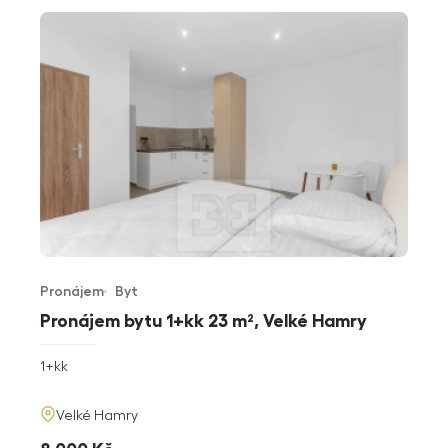
Pronájem
Byt
Typ nabídky
Typ nemovitosti
Pronájem bytu 1+kk 23 m², Velké Hamry
rozměry
1+kk
dispozice
funkce
adresa
Velké Hamry