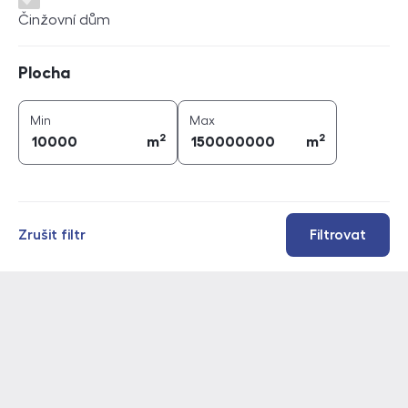
Činžovní dům
Plocha
Plocha
2
2
plocha (
m
)
plocha (
m
)
Min
Max
2
2
m
m
Zrušit filtr
Filtrovat