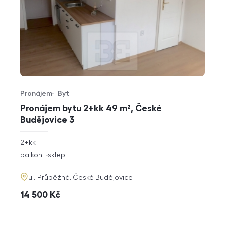
Pronájem
Byt
Typ nabídky
Typ nemovitosti
Pronájem bytu 2+kk 49 m², České
Budějovice 3
rozměry
2+kk
dispozice
funkce
balkon
sklep
adresa
ul. Průběžná, České Budějovice
cena
14 500
Kč