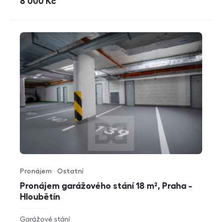
cena
8 000
Kč
Pronájem
Ostatní
Typ nabídky
Typ nemovitosti
Pronájem garážového stání 18 m², Praha -
Hloubětín
rozměry
Garážové stání