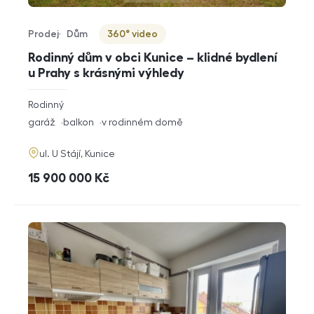
Prodej
Dům
360° video
Typ nabídky
Typ nemovitosti
Virtuální prohlídka
Rodinný dům v obci Kunice – klidné bydlení
u Prahy s krásnými výhledy
rozměry
Rodinný
dispozice
funkce
garáž
balkon
v rodinném domě
adresa
ul. U Stájí, Kunice
cena
15 900 000
Kč