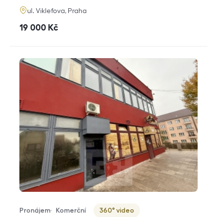
adresa
ul. Viklefova, Praha
cena
19 000
Kč
Pronájem
Komerční
360° video
Typ nabídky
Typ nemovitosti
Virtuální prohlídka