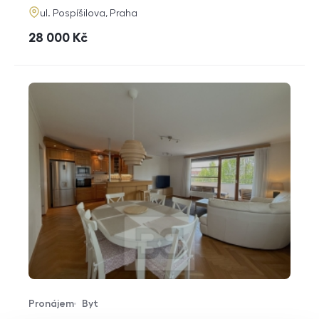
adresa
ul. Pospíšilova, Praha
cena
28 000
Kč
Pronájem
Byt
Typ nabídky
Typ nemovitosti