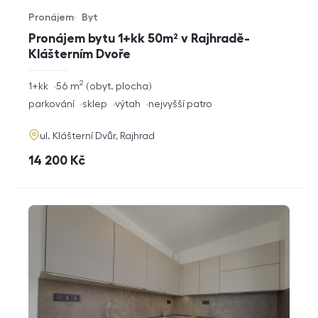
Pronájem
Byt
Typ nabídky
Typ nemovitosti
Pronájem bytu 1+kk 50m² v Rajhradě-
Klášterním Dvoře
2
rozměry
1+kk
56
m
obyt. plocha
dispozice
funkce
parkování
sklep
výtah
nejvyšší patro
adresa
ul. Klášterní Dvůr, Rajhrad
cena
14 200
Kč