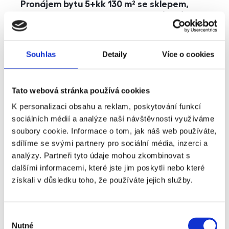
Pronájem bytu 5+kk 130 m² se sklepem,
balkonem a parkováním, Praha - Jinonice
rozměry
5+kk
dispozice
funkce
parkování
balkon
sklep
výtah
Souhlas
Detaily
Více o cookies
adresa
ul. Kohoutových, Praha
Tato webová stránka používá cookies
cena
49 000
Kč
K personalizaci obsahu a reklam, poskytování funkcí
sociálních médií a analýze naší návštěvnosti využíváme
soubory cookie. Informace o tom, jak náš web používáte,
sdílíme se svými partnery pro sociální média, inzerci a
analýzy. Partneři tyto údaje mohou zkombinovat s
dalšími informacemi, které jste jim poskytli nebo které
získali v důsledku toho, že používáte jejich služby.
Výběr
Nutné
souhlasu