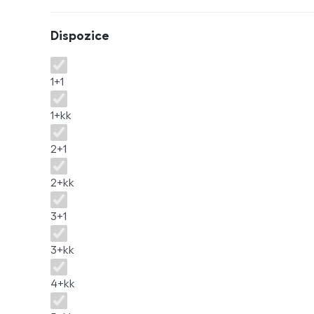
Dispozice
Dispozice
1+1
1+kk
2+1
2+kk
3+1
3+kk
4+kk