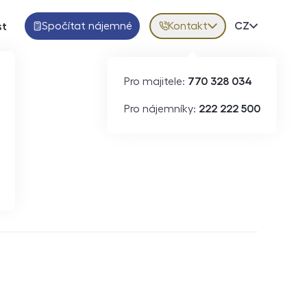
Spočítat nájemné
Kontakt
Volba jazy
CZ
st
Pro majitele:
770 328 034
Pro nájemníky:
222 222 500
Krátkodobý pronájem