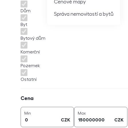
Cenové mapy
Dům
Správa nemovitostí a bytů
Byt
Bytový dům
Komerční
Pozemek
Ostatní
Cena
Cena
cena (
CZK
)
cena (
CZK
)
Min
Max
CZK
CZK