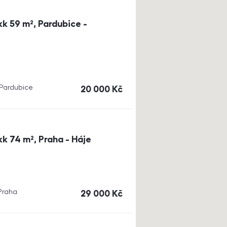
k 59 m², Pardubice -
, Pardubice
cena
20 000
Kč
k 74 m², Praha - Háje
 Praha
cena
29 000
Kč