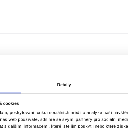
Detaily
á cookies
klam, poskytování funkcí sociálních médií a analýze naší návšt
Řazení
Měna
 náš web používáte, sdílíme se svými partnery pro sociální média
 s dalšími informacemi, které jste jim poskytli nebo které získa