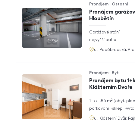
Pronájem
Ostatní
Typ nabídky
Typ nemovitosti
Pronájem garážové
Hloubětín
rozměry
Garážové stání
dispozice
funkce
nejvyšší patro
adresa
ul. Poděbradská, Pr
Pronájem
Byt
Typ nabídky
Typ nemovitosti
Pronájem bytu 1+k
Klášterním Dvoře
2
rozměry
1+kk
56
m
obyt. plo
dispozice
funkce
parkování
sklep
výta
adresa
ul. Klášterní Dvůr, Ra