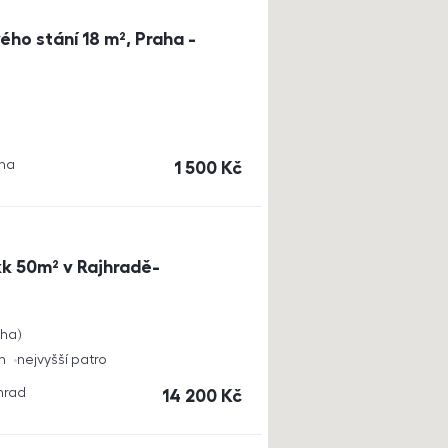
ho stání 18 m², Praha -
aha
cena
1 500
Kč
k 50m² v Rajhradě-
cha
h
nejvyšší patro
jhrad
cena
14 200
Kč