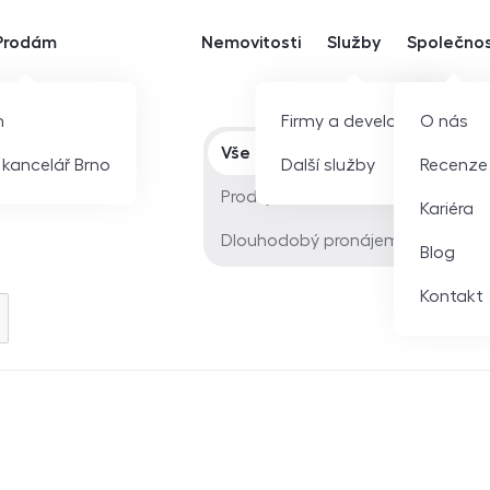
Prodám
Nemovitosti
Služby
Společno
m
Firmy a developeři
O nás
Typ nabídky
Vše
í kancelář Brno
Další služby
Recenze
Prodej
Kariéra
Dlouhodobý pronájem
Blog
Kontakt