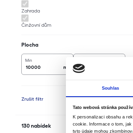
Zahrada
Činžovní dům
Plocha
Plocha
2
2
plocha (
m
)
plocha (
m
)
Min
Max
2
2
m
m
Souhlas
Zrušit filtr
Tato webová stránka použív
K personalizaci obsahu a re
cookie. Informace o tom, jak
130
nabídek
tyto údaje mohou zkombinovat