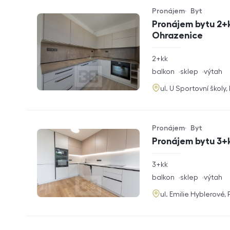
Pronájem
Byt
Typ nabídky
Typ nemovitosti
Pronájem bytu 2+k
Ohrazenice
rozměry
2+kk
dispozice
funkce
balkon
sklep
výtah
adresa
ul. U Sportovní školy
Pronájem
Byt
Typ nabídky
Typ nemovitosti
Pronájem bytu 3+k
rozměry
3+kk
dispozice
funkce
balkon
sklep
výtah
adresa
ul. Emilie Hyblerové,