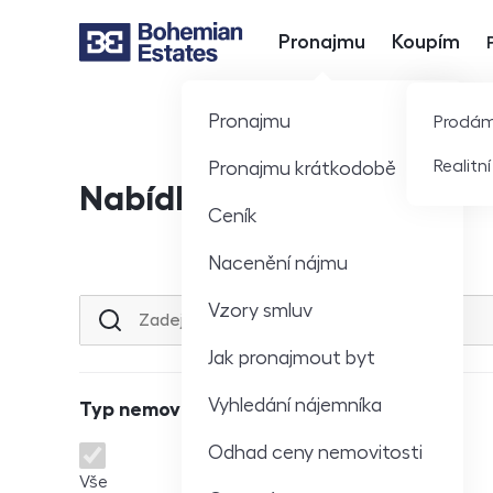
Pronajmu
Koupím
Hlavní nabídka
Pronajmu
Prodá
Realitn
Pronajmu krátkodobě
Nabídka nemovitostí
Ceník
Nacenění nájmu
Vzory smluv
Lokalita nebo ulice
Jak pronajmout byt
Vyhledání nájemníka
Typ nemovitosti
Odhad ceny nemovitosti
Typ nemovitosti
Vše