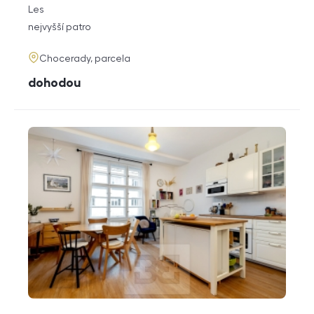
rozměry
Les
dispozice
funkce
nejvyšší patro
adresa
Chocerady, parcela
cena
dohodou