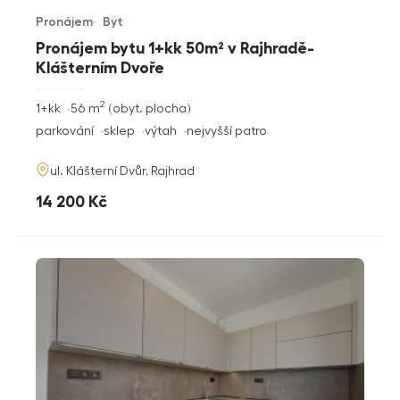
Pronájem
Byt
Typ nabídky
Typ nemovitosti
Pronájem bytu 1+kk 50m² v Rajhradě-
Klášterním Dvoře
2
rozměry
1+kk
56
m
obyt. plocha
dispozice
funkce
parkování
sklep
výtah
nejvyšší patro
adresa
ul. Klášterní Dvůr, Rajhrad
cena
14 200
Kč