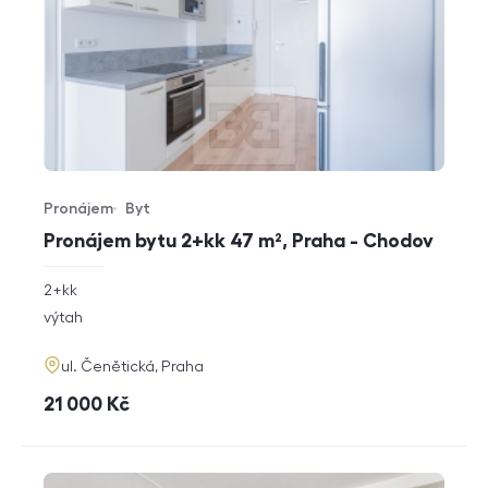
Pronájem
Byt
Typ nabídky
Typ nemovitosti
Pronájem bytu 2+kk 47 m², Praha - Chodov
rozměry
2+kk
dispozice
funkce
výtah
adresa
ul. Čenětická, Praha
cena
21 000
Kč