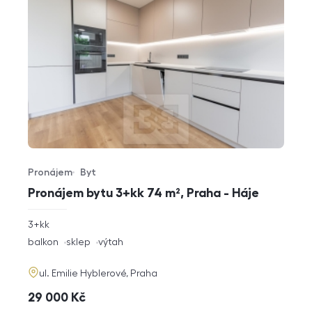
Pronájem
Byt
Typ nabídky
Typ nemovitosti
Pronájem bytu 3+kk 74 m², Praha - Háje
rozměry
3+kk
dispozice
funkce
balkon
sklep
výtah
adresa
ul. Emilie Hyblerové, Praha
cena
29 000
Kč