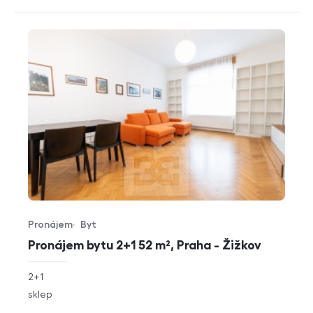
Pronájem
Byt
Typ nabídky
Typ nemovitosti
Pronájem bytu 2+1 52 m², Praha - Žižkov
rozměry
2+1
dispozice
funkce
sklep