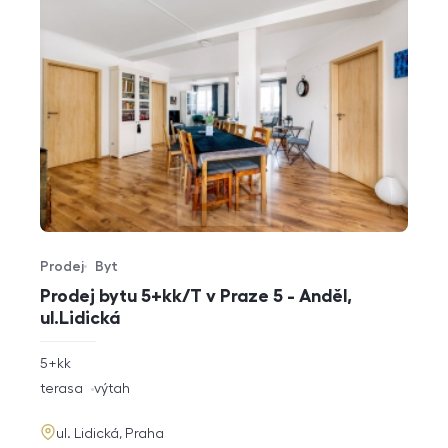
Prodej
Byt
Typ nabídky
Typ nemovitosti
Prodej bytu 5+kk/T v Praze 5 - Anděl,
ul.Lidická
rozměry
5+kk
dispozice
funkce
terasa
výtah
adresa
ul. Lidická, Praha