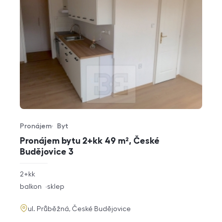
Pronájem
Byt
Typ nabídky
Typ nemovitosti
Pronájem bytu 2+kk 49 m², České
Budějovice 3
rozměry
2+kk
dispozice
funkce
balkon
sklep
adresa
ul. Průběžná, České Budějovice