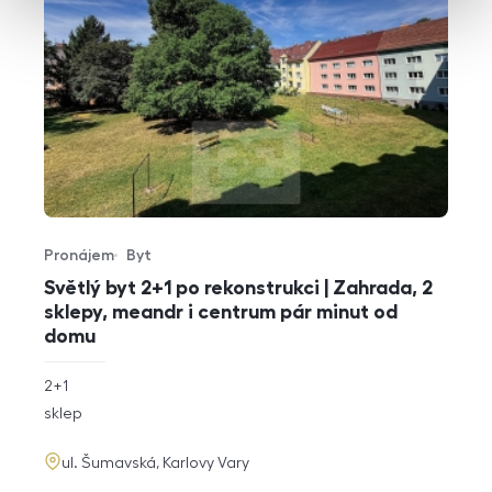
Pronájem
Byt
Typ nabídky
Typ nemovitosti
Světlý byt 2+1 po rekonstrukci | Zahrada, 2
sklepy, meandr i centrum pár minut od
domu
rozměry
2+1
dispozice
funkce
sklep
adresa
ul. Šumavská, Karlovy Vary