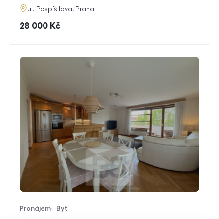
adresa
ul. Pospíšilova, Praha
cena
28 000
Kč
Pronájem
Byt
Typ nabídky
Typ nemovitosti