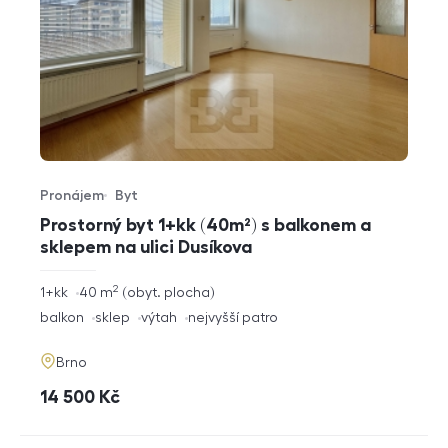
Pronájem
Byt
Typ nabídky
Typ nemovitosti
Prostorný byt 1+kk (40m²) s balkonem a
sklepem na ulici Dusíkova
2
rozměry
1+kk
40
m
obyt. plocha
dispozice
funkce
balkon
sklep
výtah
nejvyšší patro
adresa
Brno
cena
14 500
Kč