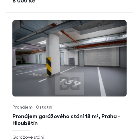
cena
8 000
Kč
Pronájem
Ostatní
Typ nabídky
Typ nemovitosti
Pronájem garážového stání 18 m², Praha -
Hloubětín
rozměry
Garážové stání