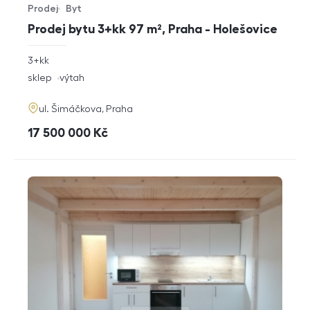
Prodej
Byt
Typ nabídky
Typ nemovitosti
Prodej bytu 3+kk 97 m², Praha - Holešovice
rozměry
3+kk
dispozice
funkce
sklep
výtah
adresa
ul. Šimáčkova, Praha
cena
17 500 000
Kč