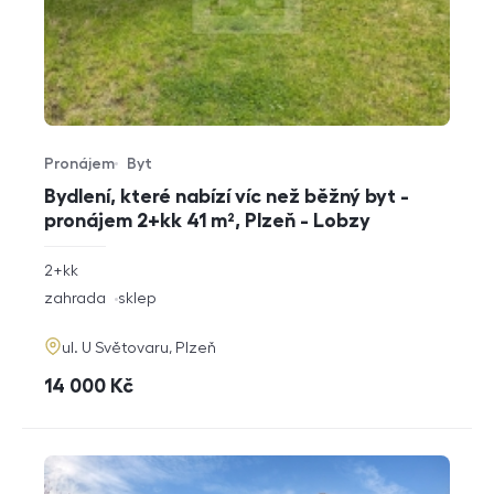
Pronájem
Byt
Typ nabídky
Typ nemovitosti
Bydlení, které nabízí víc než běžný byt -
pronájem 2+kk 41 m², Plzeň - Lobzy
rozměry
2+kk
dispozice
funkce
zahrada
sklep
adresa
ul. U Světovaru, Plzeň
cena
14 000
Kč