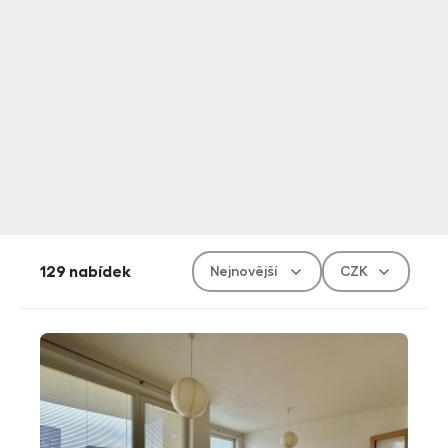
Řazen
Měn
129
nabídek