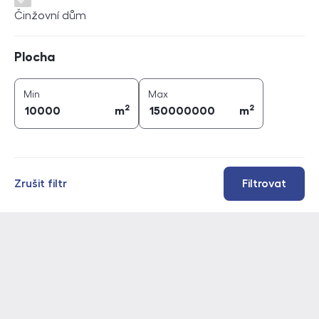
Činžovní dům
Plocha
Plocha
2
2
plocha (
m
)
plocha (
m
)
Min
Max
2
2
m
m
Zrušit filtr
Filtrovat