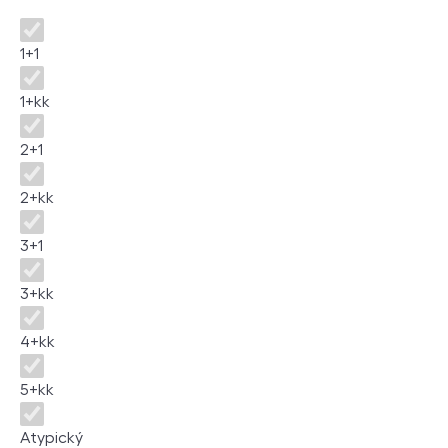
Dispozice
1+1
1+kk
2+1
2+kk
3+1
3+kk
4+kk
5+kk
Atypický