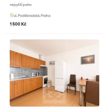
dispozice
funkce
nejvyšší patro
adresa
ul. Poděbradská, Praha
cena
1 500
Kč