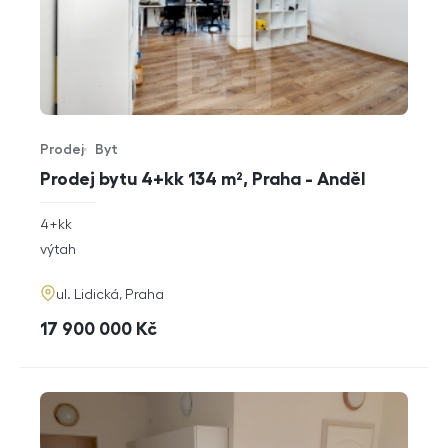
Prodej
Byt
Typ nabídky
Typ nemovitosti
Prodej bytu 4+kk 134 m², Praha - Anděl
rozměry
4+kk
dispozice
funkce
výtah
adresa
ul. Lidická, Praha
cena
17 900 000
Kč