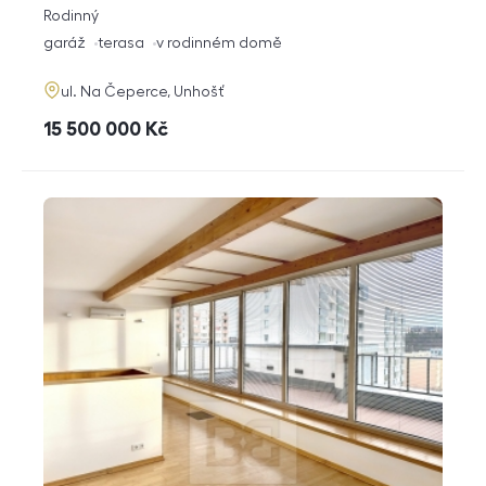
rozměry
Rodinný
dispozice
funkce
garáž
terasa
v rodinném domě
adresa
ul. Na Čeperce, Unhošť
cena
15 500 000
Kč