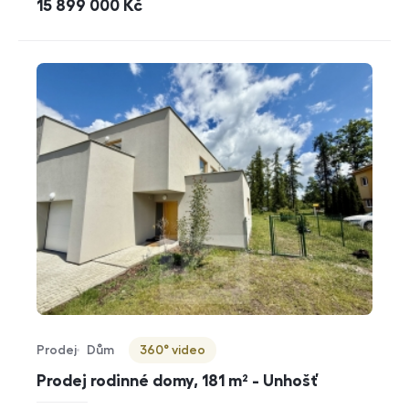
cena
15 899 000
Kč
Prodej
Dům
360° video
Typ nabídky
Typ nemovitosti
Virtuální prohlídka
Prodej rodinné domy, 181 m² - Unhošť