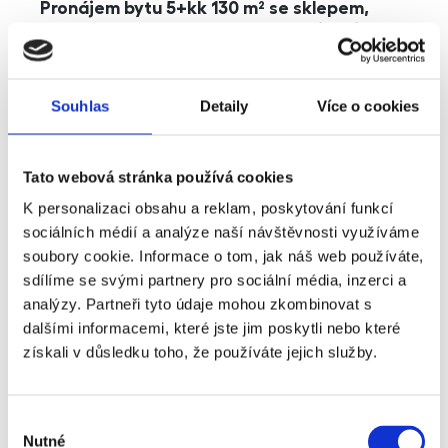
Pronájem bytu 5+kk 130 m² se sklepem,
balkonem a parkováním, Praha - Jinonice
rozměry
5+kk
dispozice
funkce
parkování
balkon
sklep
výtah
Souhlas
Detaily
Více o cookies
adresa
ul. Kohoutových, Praha
Tato webová stránka používá cookies
cena
49 000
Kč
K personalizaci obsahu a reklam, poskytování funkcí
sociálních médií a analýze naší návštěvnosti využíváme
soubory cookie. Informace o tom, jak náš web používáte,
sdílíme se svými partnery pro sociální média, inzerci a
analýzy. Partneři tyto údaje mohou zkombinovat s
dalšími informacemi, které jste jim poskytli nebo které
získali v důsledku toho, že používáte jejich služby.
Výběr
Nutné
souhlasu