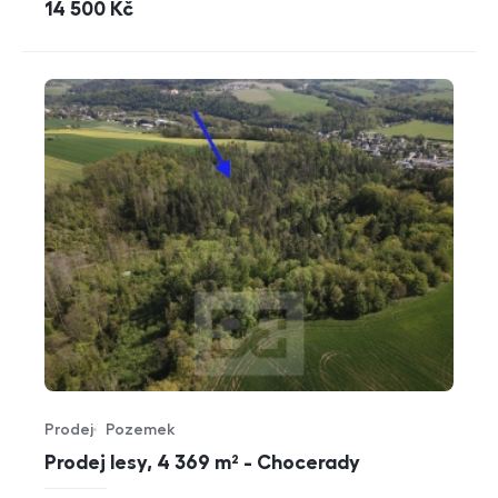
cena
14 500
Kč
Prodej
Pozemek
Typ nabídky
Typ nemovitosti
Prodej lesy, 4 369 m² - Chocerady