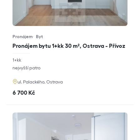
Pronájem
Byt
Typ nabídky
Typ nemovitosti
Pronájem bytu 1+kk 30 m², Ostrava - Přívoz
rozměry
1+kk
dispozice
funkce
nejvyšší patro
adresa
ul. Palackého, Ostrava
cena
6 700
Kč