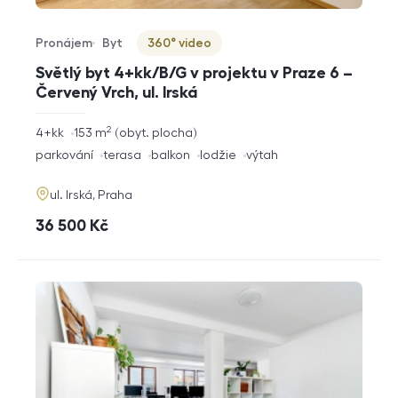
Pronájem
Byt
360° video
Typ nabídky
Typ nemovitosti
Virtuální prohlídka
Světlý byt 4+kk/B/G v projektu v Praze 6 –
Červený Vrch, ul. Irská
2
rozměry
4+kk
153
m
obyt. plocha
dispozice
funkce
parkování
terasa
balkon
lodžie
výtah
adresa
ul. Irská, Praha
cena
36 500
Kč