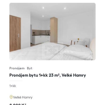
Pronájem
Byt
Typ nabídky
Typ nemovitosti
Pronájem bytu 1+kk 23 m², Velké Hamry
rozměry
1+kk
dispozice
funkce
adresa
Velké Hamry