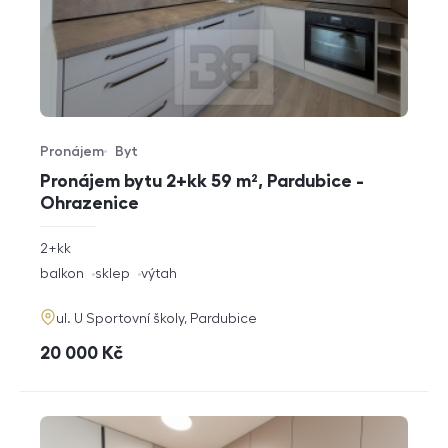
Pronájem
Byt
Typ nabídky
Typ nemovitosti
Pronájem bytu 2+kk 59 m², Pardubice -
Ohrazenice
rozměry
2+kk
dispozice
funkce
balkon
sklep
výtah
adresa
ul. U Sportovní školy, Pardubice
cena
20 000
Kč