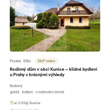
Prodej
Dům
360° video
Typ nabídky
Typ nemovitosti
Virtuální prohlídka
Rodinný dům v obci Kunice – klidné bydlení
u Prahy s krásnými výhledy
rozměry
Rodinný
dispozice
funkce
garáž
balkon
v rodinném domě
adresa
ul. U Stájí, Kunice