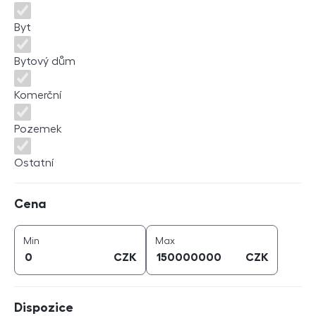
Byt
Bytový dům
Komerční
Pozemek
Ostatní
Cena
Cena
cena (
CZK
)
cena (
CZK
)
Min
Max
CZK
CZK
Dispozice