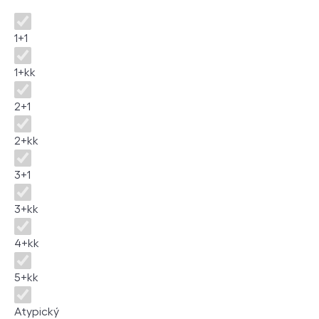
Dispozice
1+1
1+kk
2+1
2+kk
3+1
3+kk
4+kk
5+kk
Atypický