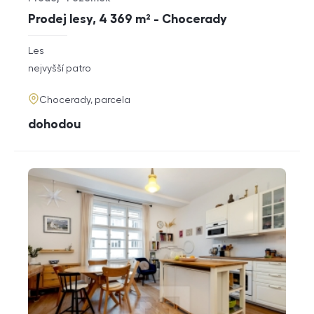
Typ nabídky
Typ nemovitosti
Prodej lesy, 4 369 m² - Chocerady
rozměry
Les
dispozice
funkce
nejvyšší patro
adresa
Chocerady, parcela
cena
dohodou