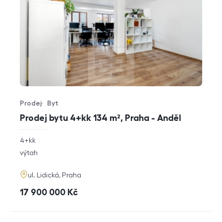
Prodej
Byt
Typ nabídky
Typ nemovitosti
Prodej bytu 4+kk 134 m², Praha - Anděl
rozměry
4+kk
dispozice
funkce
výtah
adresa
ul. Lidická, Praha
cena
17 900 000
Kč