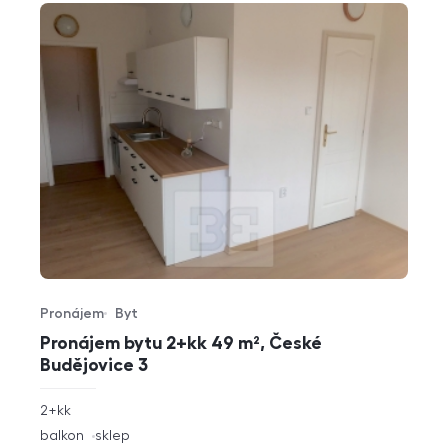
Pronájem
Byt
Typ nabídky
Typ nemovitosti
Pronájem bytu 2+kk 49 m², České
Budějovice 3
rozměry
2+kk
dispozice
funkce
balkon
sklep