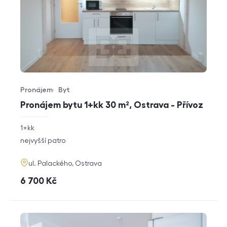
Pronájem
Byt
Typ nabídky
Typ nemovitosti
Pronájem bytu 1+kk 30 m², Ostrava - Přívoz
rozměry
1+kk
dispozice
funkce
nejvyšší patro
adresa
ul. Palackého, Ostrava
cena
6 700
Kč