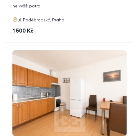
dispozice
funkce
nejvyšší patro
adresa
ul. Poděbradská, Praha
cena
1 500
Kč