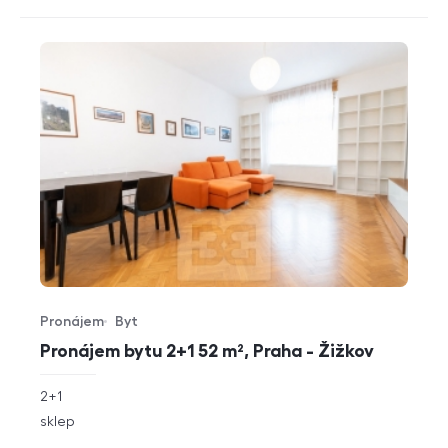
Pronájem
Byt
Typ nabídky
Typ nemovitosti
Pronájem bytu 2+1 52 m², Praha - Žižkov
rozměry
2+1
dispozice
funkce
sklep