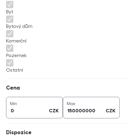
Byt
Bytový dům
Komerční
Pozemek
Ostatní
Cena
Cena
cena (
CZK
)
cena (
CZK
)
Min
Max
CZK
CZK
Dispozice