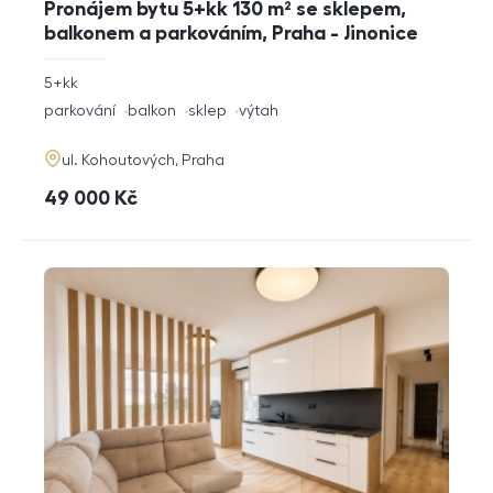
Pronájem bytu 5+kk 130 m² se sklepem,
balkonem a parkováním, Praha - Jinonice
rozměry
5+kk
dispozice
funkce
parkování
balkon
sklep
výtah
adresa
ul. Kohoutových, Praha
cena
49 000
Kč