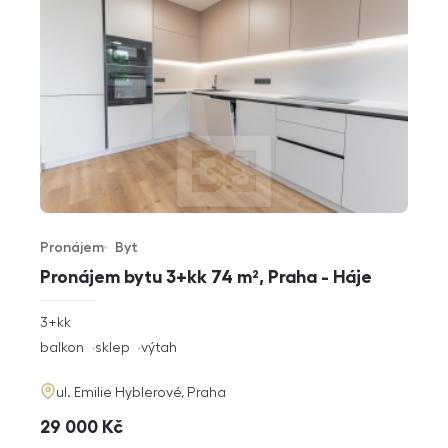
Pronájem
Byt
Typ nabídky
Typ nemovitosti
Pronájem bytu 3+kk 74 m², Praha - Háje
rozměry
3+kk
dispozice
funkce
balkon
sklep
výtah
adresa
ul. Emilie Hyblerové, Praha
cena
29 000
Kč