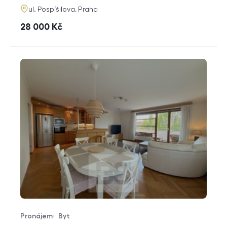
adresa
ul. Pospíšilova, Praha
cena
28 000
Kč
Pronájem
Byt
Typ nabídky
Typ nemovitosti