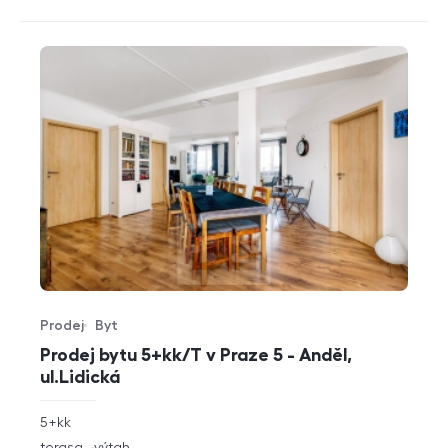
Prodej
Byt
Typ nabídky
Typ nemovitosti
Prodej bytu 5+kk/T v Praze 5 - Anděl,
ul.Lidická
rozměry
5+kk
dispozice
funkce