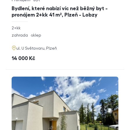
Typ nabídky
Typ nemovitosti
Bydlení, které nabízí víc než běžný byt -
pronájem 2+kk 41 m², Plzeň - Lobzy
rozměry
2+kk
dispozice
funkce
zahrada
sklep
adresa
ul. U Světovaru, Plzeň
cena
14 000
Kč