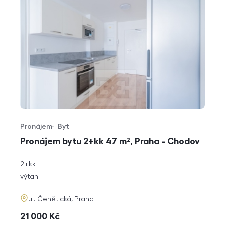
Pronájem
Byt
Typ nabídky
Typ nemovitosti
Pronájem bytu 2+kk 47 m², Praha - Chodov
rozměry
2+kk
dispozice
funkce
výtah
adresa
ul. Čenětická, Praha
cena
21 000
Kč