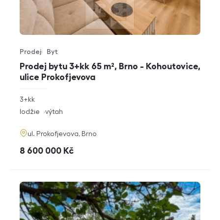
Prodej
Byt
Typ nabídky
Typ nemovitosti
Prodej bytu 3+kk 65 m², Brno - Kohoutovice,
ulice Prokofjevova
rozměry
3+kk
dispozice
funkce
lodžie
výtah
adresa
ul. Prokofjevova, Brno
cena
8 600 000
Kč