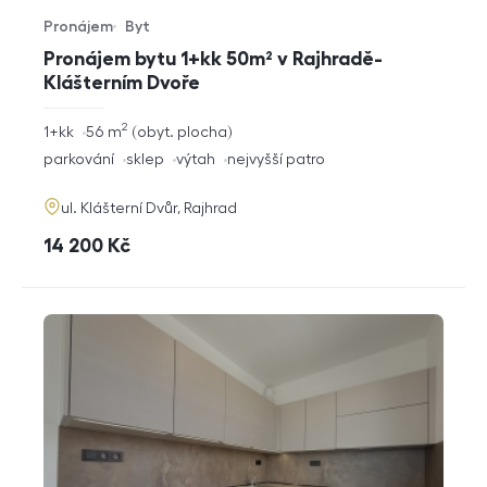
Pronájem
Byt
Typ nabídky
Typ nemovitosti
Pronájem bytu 1+kk 50m² v Rajhradě-
Klášterním Dvoře
2
rozměry
1+kk
56
m
obyt. plocha
dispozice
funkce
parkování
sklep
výtah
nejvyšší patro
adresa
ul. Klášterní Dvůr, Rajhrad
cena
14 200
Kč