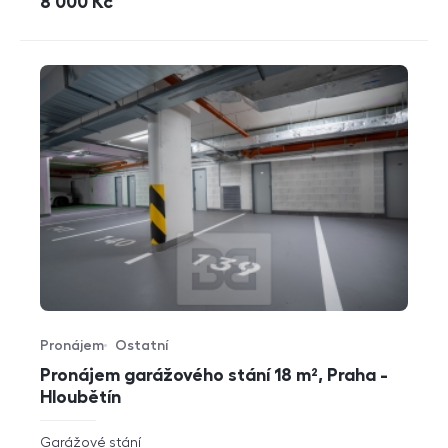
cena
8 000
Kč
Pronájem
Ostatní
Typ nabídky
Typ nemovitosti
Pronájem garážového stání 18 m², Praha -
Hloubětín
rozměry
Garážové stání