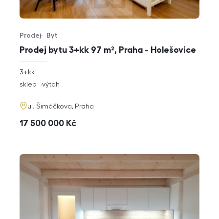
Prodej
Byt
Typ nabídky
Typ nemovitosti
Prodej bytu 3+kk 97 m², Praha - Holešovice
rozměry
3+kk
dispozice
funkce
sklep
výtah
adresa
ul. Šimáčkova, Praha
cena
17 500 000
Kč