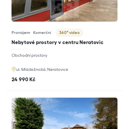
Pronájem
Komerční
360° video
Typ nabídky
Typ nemovitosti
Virtuální prohlídka
Nebytové prostory v centru Neratovic
rozměry
Obchodní prostory
dispozice
funkce
adresa
ul. Mládežnická, Neratovice
cena
24 990
Kč