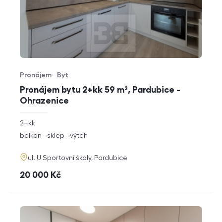
Pronájem
Byt
Typ nabídky
Typ nemovitosti
Pronájem bytu 2+kk 59 m², Pardubice -
Ohrazenice
rozměry
2+kk
dispozice
funkce
balkon
sklep
výtah
adresa
ul. U Sportovní školy, Pardubice
cena
20 000
Kč