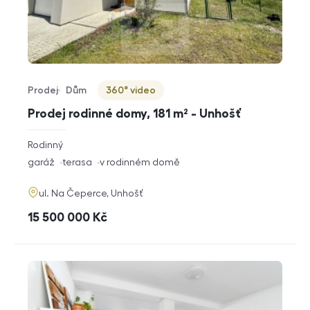
Prodej
Dům
360° video
Typ nabídky
Typ nemovitosti
Virtuální prohlídka
Prodej rodinné domy, 181 m² - Unhošť
rozměry
Rodinný
dispozice
funkce
garáž
terasa
v rodinném domě
adresa
ul. Na Čeperce, Unhošť
cena
15 500 000
Kč