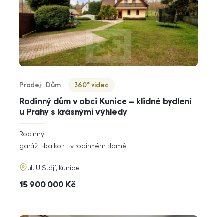
Prodej
Dům
360° video
Typ nabídky
Typ nemovitosti
Virtuální prohlídka
Rodinný dům v obci Kunice – klidné bydlení
u Prahy s krásnými výhledy
rozměry
Rodinný
dispozice
funkce
garáž
balkon
v rodinném domě
adresa
ul. U Stájí, Kunice
cena
15 900 000
Kč