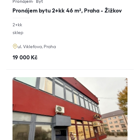
Pronájem
Byt
Typ nabídky
Typ nemovitosti
Pronájem bytu 2+kk 46 m², Praha - Žižkov
rozměry
2+kk
dispozice
funkce
sklep
adresa
ul. Viklefova, Praha
cena
19 000
Kč