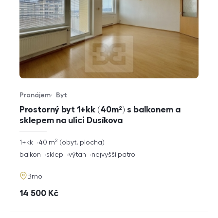
Pronájem
Byt
Typ nabídky
Typ nemovitosti
Prostorný byt 1+kk (40m²) s balkonem a
sklepem na ulici Dusíkova
2
rozměry
1+kk
40
m
obyt. plocha
dispozice
funkce
balkon
sklep
výtah
nejvyšší patro
adresa
Brno
cena
14 500
Kč