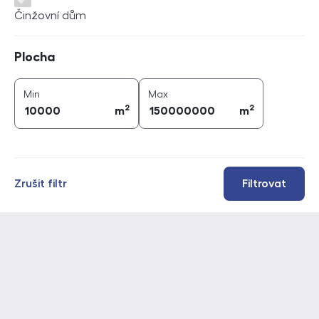
Činžovní dům
Plocha
Plocha
2
2
plocha (
m
)
plocha (
m
)
Min
Max
2
2
m
m
Zrušit filtr
Filtrovat