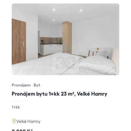
Pronájem
Byt
Typ nabídky
Typ nemovitosti
Pronájem bytu 1+kk 23 m², Velké Hamry
rozměry
1+kk
dispozice
funkce
adresa
Velké Hamry