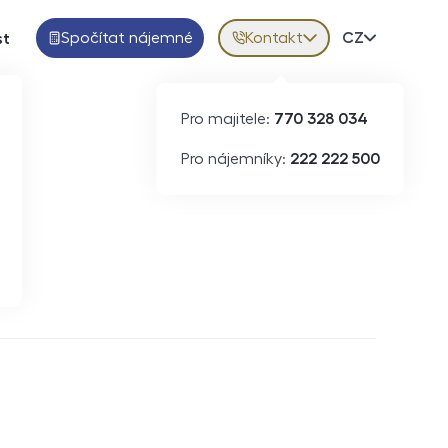
Spočítat nájemné
Kontakt
Volba jazy
CZ
st
Pro majitele:
770 328 034
Pro nájemníky:
222 222 500
Krátkodobý pronájem