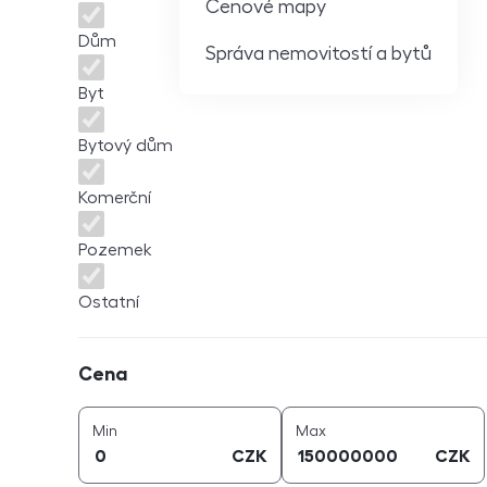
Cenové mapy
Dům
Správa nemovitostí a bytů
Byt
Bytový dům
Komerční
Pozemek
Ostatní
Cena
Cena
cena (
CZK
)
cena (
CZK
)
Min
Max
CZK
CZK