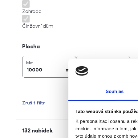
Zahrada
Činžovní dům
Plocha
Plocha
2
2
plocha (
m
)
plocha (
m
)
Min
Max
2
2
m
m
Souhlas
Zrušit filtr
Tato webová stránka použív
K personalizaci obsahu a re
cookie. Informace o tom, jak
132
nabídek
tyto údaje mohou zkombinovat