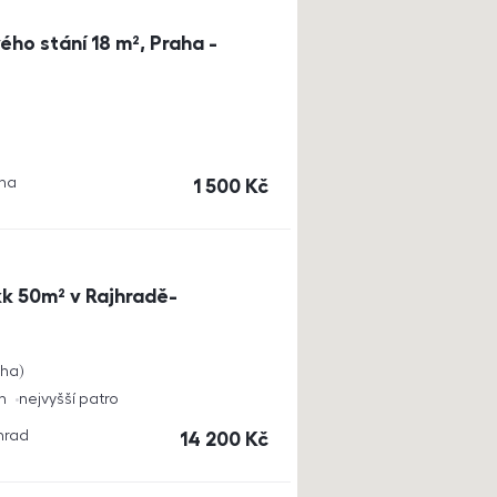
ho stání 18 m², Praha -
aha
cena
1 500
Kč
k 50m² v Rajhradě-
cha
h
nejvyšší patro
jhrad
cena
14 200
Kč