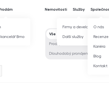
Prodám
Nemovitosti
Služby
Společno
m
Firmy a developeři
O nás
Typ nabídky
Vše
í kancelář Brno
Další služby
Recenze
Prodej
Kariéra
Dlouhodobý pronájem
Blog
Kontakt