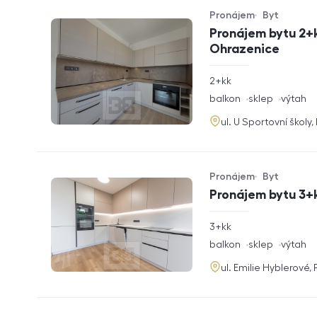
Pronájem
Byt
Typ nabídky
Typ nemovitosti
Pronájem bytu 2+k
Ohrazenice
rozměry
2+kk
dispozice
funkce
balkon
sklep
výtah
adresa
ul. U Sportovní školy
Pronájem
Byt
Typ nabídky
Typ nemovitosti
Pronájem bytu 3+k
rozměry
3+kk
dispozice
funkce
balkon
sklep
výtah
adresa
ul. Emilie Hyblerové,