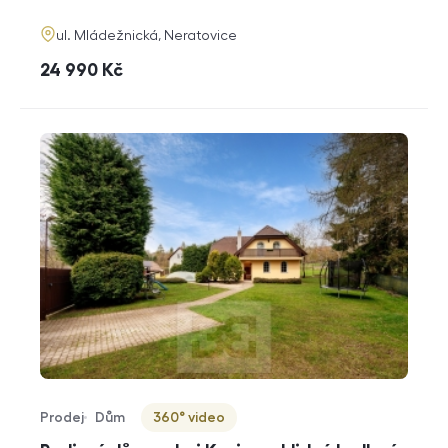
funkce
adresa
ul. Mládežnická, Neratovice
cena
24 990
Kč
Prodej
Dům
360° video
Typ nabídky
Typ nemovitosti
Virtuální prohlídka