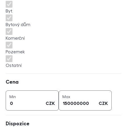
Byt
Bytový dům
Komerční
Pozemek
Ostatní
Cena
Cena
cena (
CZK
)
cena (
CZK
)
Min
Max
CZK
CZK
Dispozice