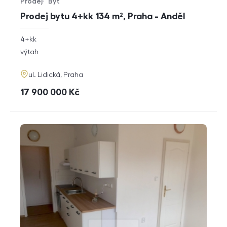
Prodej
Byt
Typ nabídky
Typ nemovitosti
Prodej bytu 4+kk 134 m², Praha - Anděl
rozměry
4+kk
dispozice
funkce
výtah
adresa
ul. Lidická, Praha
cena
17 900 000
Kč