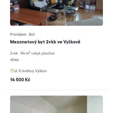
Pronájem
Byt
Typ nabídky
Typ nemovitosti
Mezonetový byt 2+kk ve Vyškově
2
rozměry
2+kk
84
m
obyt. plocha
dispozice
funkce
sklep
adresa
ul. 9. května, Vyškov
cena
14 500
Kč