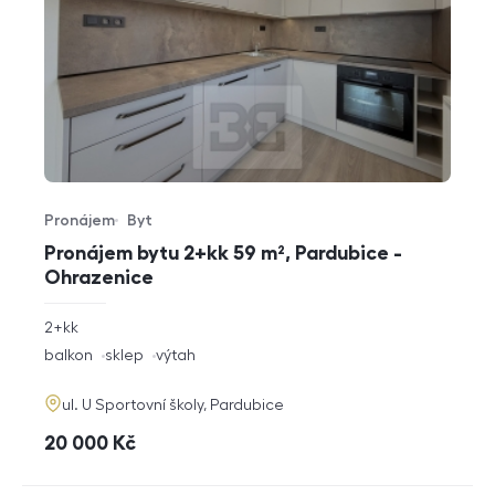
Pronájem
Byt
Typ nabídky
Typ nemovitosti
Pronájem bytu 2+kk 59 m², Pardubice -
Ohrazenice
rozměry
2+kk
dispozice
funkce
balkon
sklep
výtah
adresa
ul. U Sportovní školy, Pardubice
cena
20 000
Kč