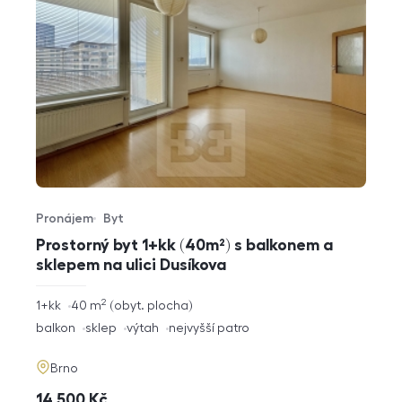
Pronájem
Byt
Typ nabídky
Typ nemovitosti
Prostorný byt 1+kk (40m²) s balkonem a
sklepem na ulici Dusíkova
2
rozměry
1+kk
40
m
obyt. plocha
dispozice
funkce
balkon
sklep
výtah
nejvyšší patro
adresa
Brno
cena
14 500
Kč