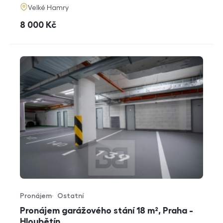
adresa
Velké Hamry
cena
8 000
Kč
Pronájem
Ostatní
Typ nabídky
Typ nemovitosti
Pronájem garážového stání 18 m², Praha -
Hloubětín