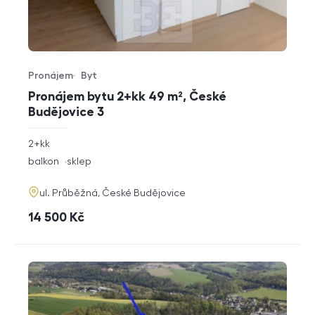
Pronájem
Byt
Typ nabídky
Typ nemovitosti
Pronájem bytu 2+kk 49 m², České
Budějovice 3
rozměry
2+kk
dispozice
funkce
balkon
sklep
adresa
ul. Průběžná, České Budějovice
cena
14 500
Kč