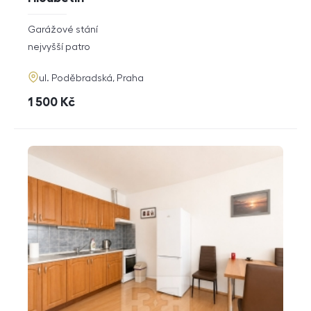
rozměry
Garážové stání
dispozice
funkce
nejvyšší patro
adresa
ul. Poděbradská, Praha
cena
1 500
Kč