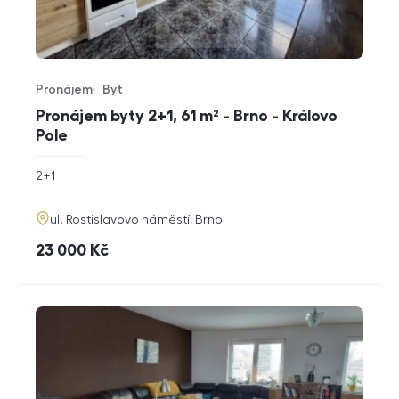
Pronájem
Byt
Typ nabídky
Typ nemovitosti
Pronájem byty 2+1, 61 m² - Brno - Královo
Pole
rozměry
2+1
dispozice
funkce
adresa
ul. Rostislavovo náměstí, Brno
cena
23 000
Kč