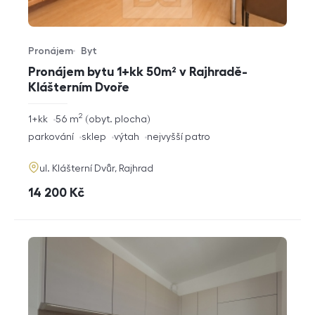
Pronájem
Byt
Typ nabídky
Typ nemovitosti
Pronájem bytu 1+kk 50m² v Rajhradě-
Klášterním Dvoře
2
rozměry
1+kk
56
m
obyt. plocha
dispozice
funkce
parkování
sklep
výtah
nejvyšší patro
adresa
ul. Klášterní Dvůr, Rajhrad
cena
14 200
Kč