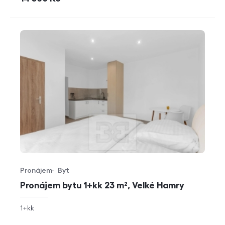
Pronájem
Byt
Typ nabídky
Typ nemovitosti
Pronájem bytu 1+kk 23 m², Velké Hamry
rozměry
1+kk
dispozice
funkce