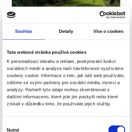
Souhlas
Detaily
Více o cookies
Tato webová stránka používá cookies
K personalizaci obsahu a reklam, poskytování funkcí
sociálních médií a analýze naší návštěvnosti využíváme
Pronájem
Byt
Typ nabídky
Typ nemovitosti
soubory cookie. Informace o tom, jak náš web používáte,
Bydlení, které nabízí víc než běžný byt -
sdílíme se svými partnery pro sociální média, inzerci a
pronájem 2+kk 41 m², Plzeň - Lobzy
analýzy. Partneři tyto údaje mohou zkombinovat s
dalšími informacemi, které jste jim poskytli nebo které
rozměry
2+kk
dispozice
získali v důsledku toho, že používáte jejich služby.
funkce
zahrada
sklep
adresa
ul. U Světovaru, Plzeň
Výběr
Nutné
cena
14 000
Kč
souhlasu