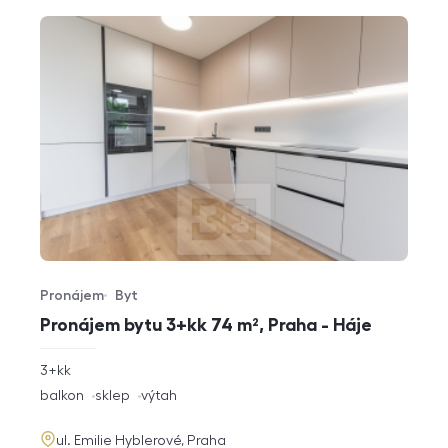
Pronájem
Byt
Typ nabídky
Typ nemovitosti
Pronájem bytu 3+kk 74 m², Praha - Háje
rozměry
3+kk
dispozice
funkce
balkon
sklep
výtah
adresa
ul. Emilie Hyblerové, Praha