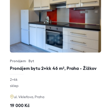
Pronájem
Byt
Typ nabídky
Typ nemovitosti
Pronájem bytu 2+kk 46 m², Praha - Žižkov
rozměry
2+kk
dispozice
funkce
sklep
adresa
ul. Viklefova, Praha
cena
19 000
Kč