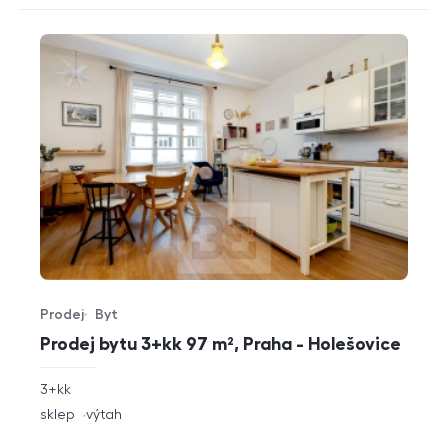
Prodej
Byt
Typ nabídky
Typ nemovitosti
Prodej bytu 3+kk 97 m², Praha - Holešovice
rozměry
3+kk
dispozice
funkce
sklep
výtah