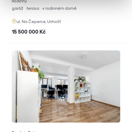
rozměry
Rodinný
dispozice
funkce
garáž
terasa
v rodinném domě
adresa
ul. Na Čeperce, Unhošť
cena
15 500 000
Kč