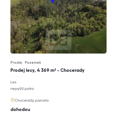
Prodej
Pozemek
Typ nabídky
Typ nemovitosti
Prodej lesy, 4 369 m² - Chocerady
rozměry
Les
dispozice
funkce
nejvyšší patro
adresa
Chocerady, parcela
cena
dohodou