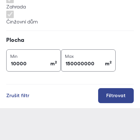
Zahrada
Činžovní dům
Plocha
Plocha
2
2
plocha (
m
)
plocha (
m
)
Min
Max
2
2
m
m
Zrušit filtr
Filtrovat