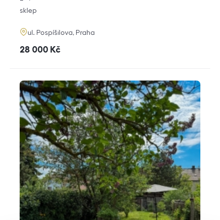
dispozice
funkce
sklep
adresa
ul. Pospíšilova, Praha
cena
28 000
Kč