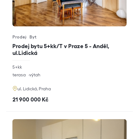
Prodej
Byt
Typ nabídky
Typ nemovitosti
Prodej bytu 5+kk/T v Praze 5 - Anděl,
ul.Lidická
rozměry
5+kk
dispozice
funkce
terasa
výtah
adresa
ul. Lidická, Praha
cena
21 900 000
Kč