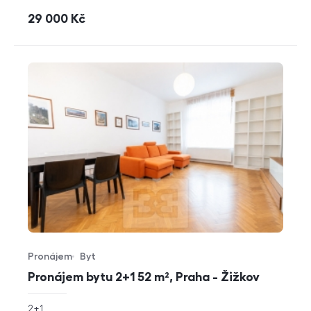
cena
29 000
Kč
Pronájem
Byt
Typ nabídky
Typ nemovitosti
Pronájem bytu 2+1 52 m², Praha - Žižkov
rozměry
2+1