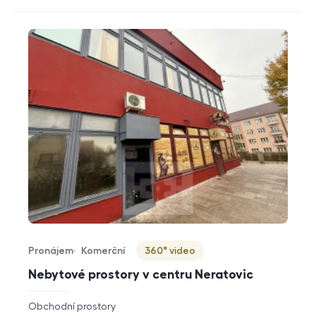
Pronájem
Komerční
360° video
Typ nabídky
Typ nemovitosti
Virtuální prohlídka
Nebytové prostory v centru Neratovic
rozměry
Obchodní prostory
dispozice