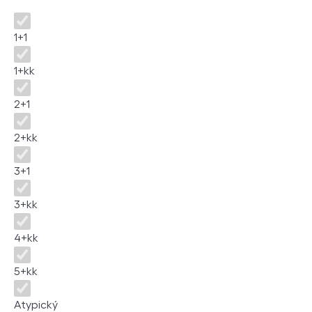
Dispozice
1+1
1+kk
2+1
2+kk
3+1
3+kk
4+kk
5+kk
Atypický