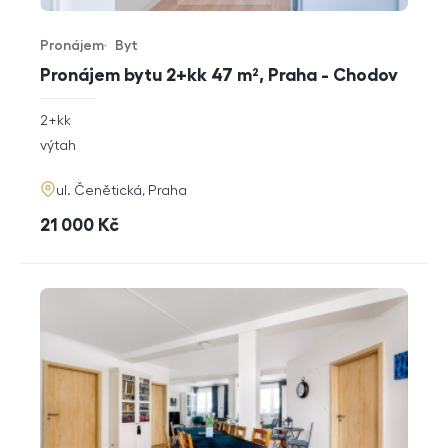
Pronájem
Byt
Typ nabídky
Typ nemovitosti
Pronájem bytu 2+kk 47 m², Praha - Chodov
rozměry
2+kk
dispozice
funkce
výtah
adresa
ul. Čenětická, Praha
cena
21 000
Kč