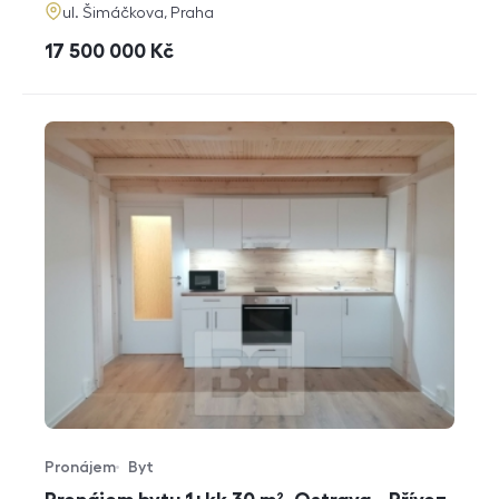
adresa
ul. Šimáčkova, Praha
cena
17 500 000
Kč
Pronájem
Byt
Typ nabídky
Typ nemovitosti