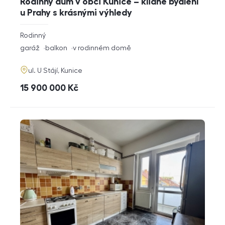
Rodinný dům v obci Kunice – klidné bydlení
u Prahy s krásnými výhledy
rozměry
Rodinný
dispozice
funkce
garáž
balkon
v rodinném domě
adresa
ul. U Stájí, Kunice
cena
15 900 000
Kč