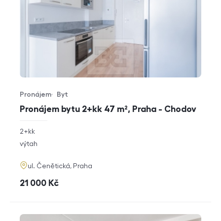
Pronájem
Byt
Typ nabídky
Typ nemovitosti
Pronájem bytu 2+kk 47 m², Praha - Chodov
rozměry
2+kk
dispozice
funkce
výtah
adresa
ul. Čenětická, Praha
cena
21 000
Kč