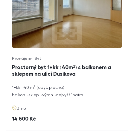
Pronájem
Byt
Typ nabídky
Typ nemovitosti
Prostorný byt 1+kk (40m²) s balkonem a
sklepem na ulici Dusíkova
2
rozměry
1+kk
40
m
obyt. plocha
dispozice
funkce
balkon
sklep
výtah
nejvyšší patro
adresa
Brno
cena
14 500
Kč