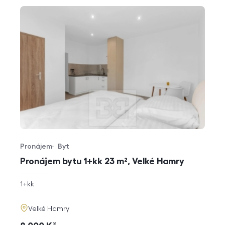
Pronájem
Byt
Typ nabídky
Typ nemovitosti
Pronájem bytu 1+kk 23 m², Velké Hamry
rozměry
1+kk
dispozice
funkce
adresa
Velké Hamry