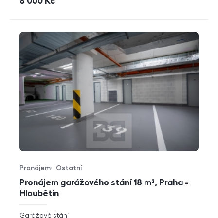
cena
8 000
Kč
Pronájem
Ostatní
Typ nabídky
Typ nemovitosti
Pronájem garážového stání 18 m², Praha -
Hloubětín
rozměry
Garážové stání