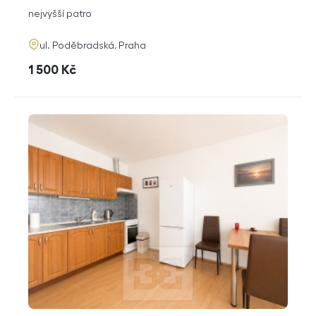
dispozice
funkce
nejvyšší patro
adresa
ul. Poděbradská, Praha
cena
1 500
Kč