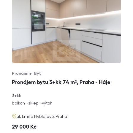
Pronájem
Byt
Typ nabídky
Typ nemovitosti
Pronájem bytu 3+kk 74 m², Praha - Háje
rozměry
3+kk
dispozice
funkce
balkon
sklep
výtah
adresa
ul. Emilie Hyblerové, Praha
cena
29 000
Kč