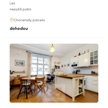
rozměry
Les
dispozice
funkce
nejvyšší patro
adresa
Chocerady, parcela
cena
dohodou