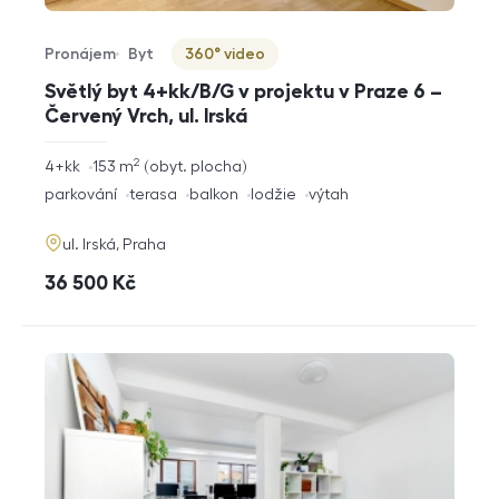
Pronájem
Byt
360° video
Typ nabídky
Typ nemovitosti
Virtuální prohlídka
Světlý byt 4+kk/B/G v projektu v Praze 6 –
Červený Vrch, ul. Irská
2
rozměry
4+kk
153
m
obyt. plocha
dispozice
funkce
parkování
terasa
balkon
lodžie
výtah
adresa
ul. Irská, Praha
cena
36 500
Kč