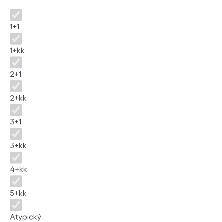
Dispozice
1+1
1+kk
2+1
2+kk
3+1
3+kk
4+kk
5+kk
Atypický