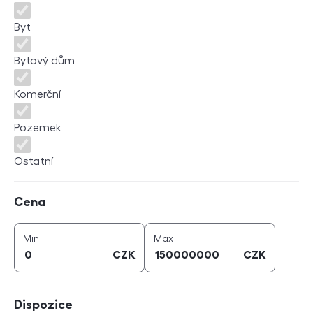
Byt
Bytový dům
Komerční
Pozemek
Ostatní
Cena
Cena
cena (
CZK
)
cena (
CZK
)
Min
Max
CZK
CZK
Dispozice