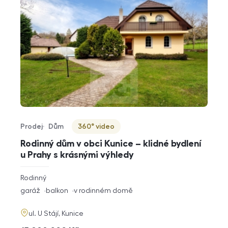
Prodej
Dům
360° video
Typ nabídky
Typ nemovitosti
Virtuální prohlídka
Rodinný dům v obci Kunice – klidné bydlení
u Prahy s krásnými výhledy
rozměry
Rodinný
dispozice
funkce
garáž
balkon
v rodinném domě
adresa
ul. U Stájí, Kunice