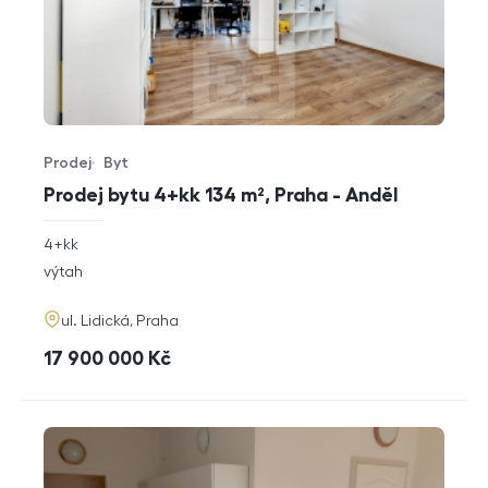
Prodej
Byt
Typ nabídky
Typ nemovitosti
Prodej bytu 4+kk 134 m², Praha - Anděl
rozměry
4+kk
dispozice
funkce
výtah
adresa
ul. Lidická, Praha
cena
17 900 000
Kč