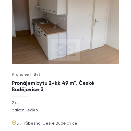
Pronájem
Byt
Typ nabídky
Typ nemovitosti
Pronájem bytu 2+kk 49 m², České
Budějovice 3
rozměry
2+kk
dispozice
funkce
balkon
sklep
adresa
ul. Průběžná, České Budějovice