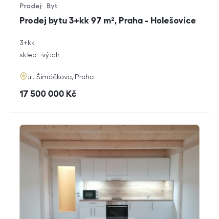
Prodej
Byt
Typ nabídky
Typ nemovitosti
Prodej bytu 3+kk 97 m², Praha - Holešovice
rozměry
3+kk
dispozice
funkce
sklep
výtah
adresa
ul. Šimáčkova, Praha
cena
17 500 000
Kč