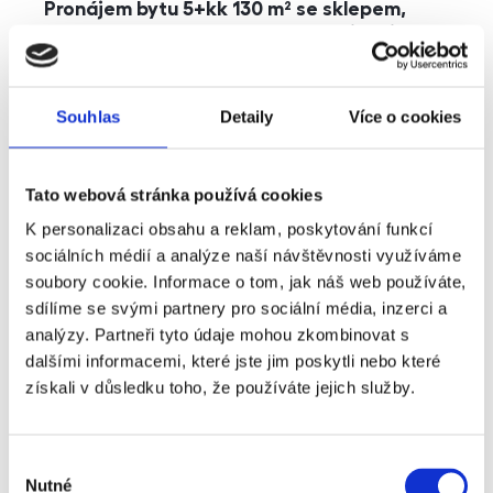
Pronájem bytu 5+kk 130 m² se sklepem,
balkonem a parkováním, Praha - Jinonice
rozměry
5+kk
dispozice
funkce
parkování
balkon
sklep
výtah
Souhlas
Detaily
Více o cookies
adresa
ul. Kohoutových, Praha
Tato webová stránka používá cookies
cena
49 000
Kč
K personalizaci obsahu a reklam, poskytování funkcí
sociálních médií a analýze naší návštěvnosti využíváme
soubory cookie. Informace o tom, jak náš web používáte,
sdílíme se svými partnery pro sociální média, inzerci a
analýzy. Partneři tyto údaje mohou zkombinovat s
dalšími informacemi, které jste jim poskytli nebo které
získali v důsledku toho, že používáte jejich služby.
Výběr
Nutné
souhlasu