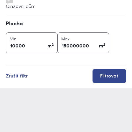
Činžovní dům
Plocha
Plocha
2
2
plocha (
m
)
plocha (
m
)
Min
Max
2
2
m
m
Zrušit filtr
Filtrovat