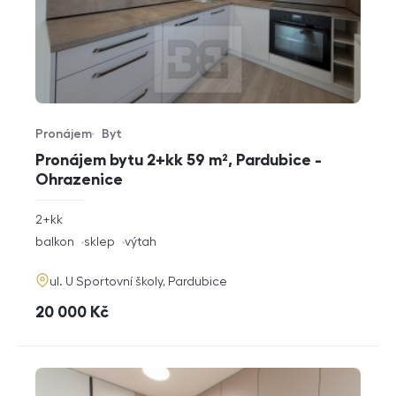
Pronájem
Byt
Typ nabídky
Typ nemovitosti
Pronájem bytu 2+kk 59 m², Pardubice -
Ohrazenice
rozměry
2+kk
dispozice
funkce
balkon
sklep
výtah
adresa
ul. U Sportovní školy, Pardubice
cena
20 000
Kč