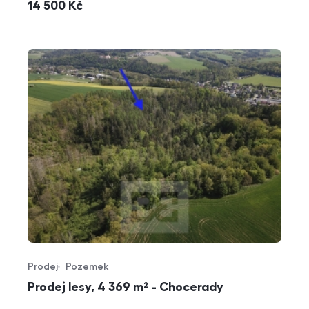
cena
14 500
Kč
Prodej
Pozemek
Typ nabídky
Typ nemovitosti
Prodej lesy, 4 369 m² - Chocerady