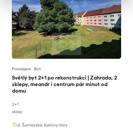
Pronájem
Byt
Typ nabídky
Typ nemovitosti
Světlý byt 2+1 po rekonstrukci | Zahrada, 2
sklepy, meandr i centrum pár minut od
domu
rozměry
2+1
dispozice
funkce
sklep
adresa
ul. Šumavská, Karlovy Vary