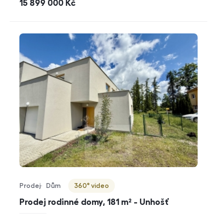
cena
15 899 000
Kč
Prodej
Dům
360° video
Typ nabídky
Typ nemovitosti
Virtuální prohlídka
Prodej rodinné domy, 181 m² - Unhošť