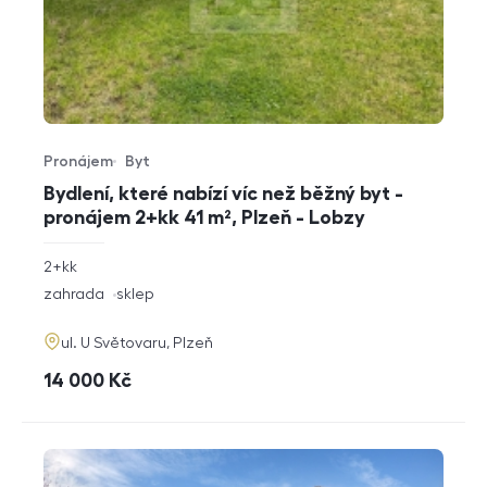
Pronájem
Byt
Typ nabídky
Typ nemovitosti
Bydlení, které nabízí víc než běžný byt -
pronájem 2+kk 41 m², Plzeň - Lobzy
rozměry
2+kk
dispozice
funkce
zahrada
sklep
adresa
ul. U Světovaru, Plzeň
cena
14 000
Kč