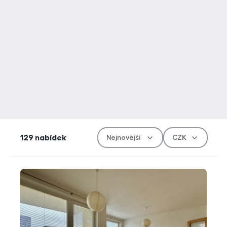
Řazen
Měn
129
nabídek