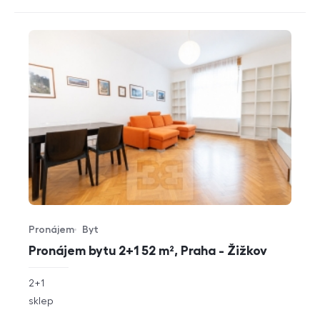
Pronájem
Byt
Typ nabídky
Typ nemovitosti
Pronájem bytu 2+1 52 m², Praha - Žižkov
rozměry
2+1
dispozice
funkce
sklep