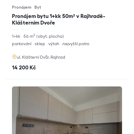
Pronájem
Byt
Typ nabídky
Typ nemovitosti
Pronájem bytu 1+kk 50m² v Rajhradě-
Klášterním Dvoře
2
rozměry
1+kk
56
m
obyt. plocha
dispozice
funkce
parkování
sklep
výtah
nejvyšší patro
adresa
ul. Klášterní Dvůr, Rajhrad
cena
14 200
Kč