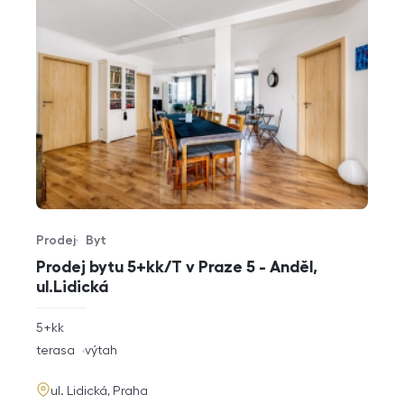
Prodej
Byt
Typ nabídky
Typ nemovitosti
Prodej bytu 5+kk/T v Praze 5 - Anděl,
ul.Lidická
rozměry
5+kk
dispozice
funkce
terasa
výtah
adresa
ul. Lidická, Praha