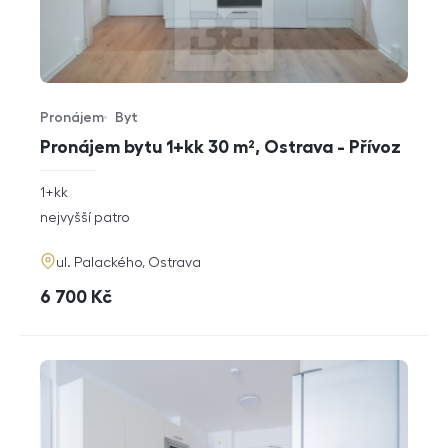
Pronájem
Byt
Typ nabídky
Typ nemovitosti
Pronájem bytu 1+kk 30 m², Ostrava - Přívoz
rozměry
1+kk
dispozice
funkce
nejvyšší patro
adresa
ul. Palackého, Ostrava
cena
6 700
Kč