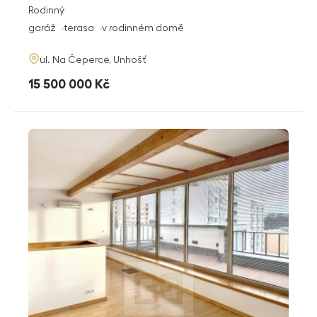
rozměry
Rodinný
dispozice
funkce
garáž
terasa
v rodinném domě
adresa
ul. Na Čeperce, Unhošť
cena
15 500 000
Kč