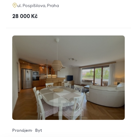
adresa
ul. Pospíšilova, Praha
cena
28 000
Kč
Pronájem
Byt
Typ nabídky
Typ nemovitosti