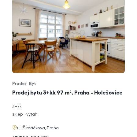
Prodej
Byt
Typ nabídky
Typ nemovitosti
Prodej bytu 3+kk 97 m², Praha - Holešovice
rozměry
3+kk
dispozice
funkce
sklep
výtah
adresa
ul. Šimáčkova, Praha