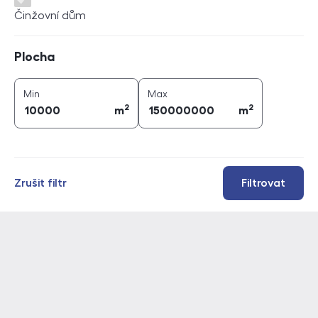
Činžovní dům
Plocha
Plocha
2
2
plocha (
m
)
plocha (
m
)
Min
Max
2
2
m
m
Zrušit filtr
Filtrovat