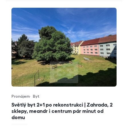
Pronájem
Byt
Typ nabídky
Typ nemovitosti
Světlý byt 2+1 po rekonstrukci | Zahrada, 2
sklepy, meandr i centrum pár minut od
domu