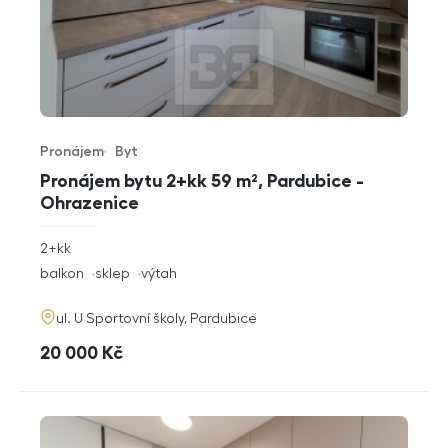
Pronájem
Byt
Typ nabídky
Typ nemovitosti
Pronájem bytu 2+kk 59 m², Pardubice -
Ohrazenice
rozměry
2+kk
dispozice
funkce
balkon
sklep
výtah
adresa
ul. U Sportovní školy, Pardubice
cena
20 000
Kč