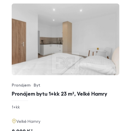
Pronájem
Byt
Typ nabídky
Typ nemovitosti
Pronájem bytu 1+kk 23 m², Velké Hamry
rozměry
1+kk
dispozice
funkce
adresa
Velké Hamry