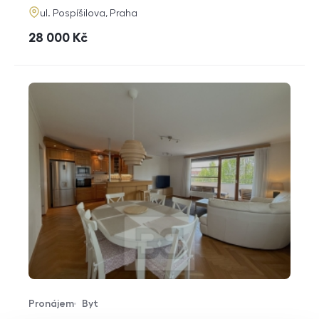
adresa
ul. Pospíšilova, Praha
cena
28 000
Kč
Pronájem
Byt
Typ nabídky
Typ nemovitosti