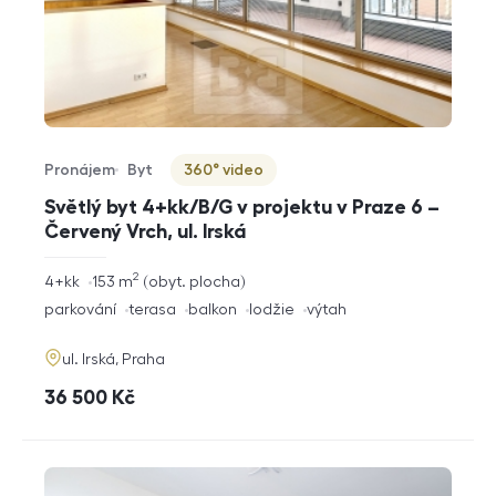
Pronájem
Byt
360° video
Typ nabídky
Typ nemovitosti
Virtuální prohlídka
Světlý byt 4+kk/B/G v projektu v Praze 6 –
Červený Vrch, ul. Irská
2
rozměry
4+kk
153
m
obyt. plocha
dispozice
funkce
parkování
terasa
balkon
lodžie
výtah
adresa
ul. Irská, Praha
cena
36 500
Kč