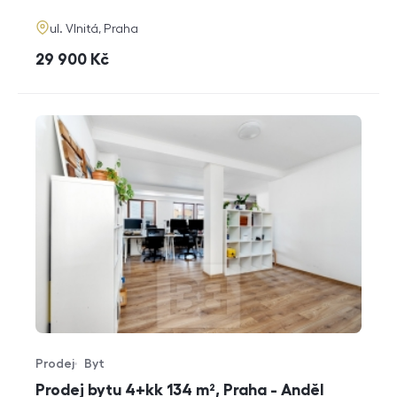
adresa
ul. Vlnitá, Praha
cena
29 900
Kč
Prodej
Byt
Typ nabídky
Typ nemovitosti
Prodej bytu 4+kk 134 m², Praha - Anděl