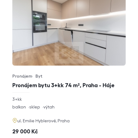
Pronájem
Byt
Typ nabídky
Typ nemovitosti
Pronájem bytu 3+kk 74 m², Praha - Háje
rozměry
3+kk
dispozice
funkce
balkon
sklep
výtah
adresa
ul. Emilie Hyblerové, Praha
cena
29 000
Kč