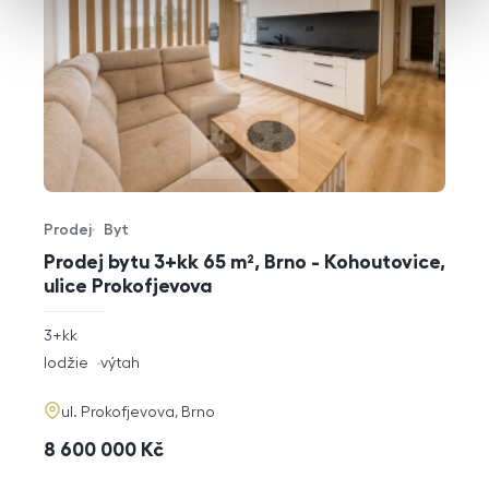
Prodej
Byt
Typ nabídky
Typ nemovitosti
Prodej bytu 3+kk 65 m², Brno - Kohoutovice,
ulice Prokofjevova
rozměry
3+kk
dispozice
funkce
lodžie
výtah
adresa
ul. Prokofjevova, Brno
cena
8 600 000
Kč