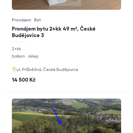
Pronájem
Byt
Typ nabídky
Typ nemovitosti
Pronájem bytu 2+kk 49 m², České
Budějovice 3
rozměry
2+kk
dispozice
funkce
balkon
sklep
adresa
ul. Průběžná, České Budějovice
cena
14 500
Kč