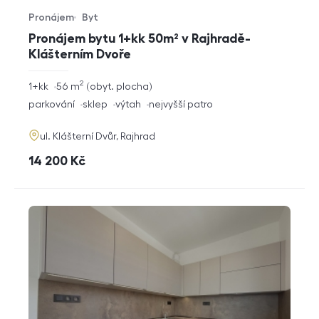
Pronájem
Byt
Typ nabídky
Typ nemovitosti
Pronájem bytu 1+kk 50m² v Rajhradě-
Klášterním Dvoře
2
rozměry
1+kk
56
m
obyt. plocha
dispozice
funkce
parkování
sklep
výtah
nejvyšší patro
adresa
ul. Klášterní Dvůr, Rajhrad
cena
14 200
Kč