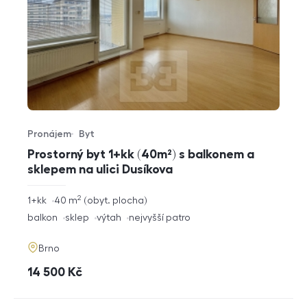
Pronájem
Byt
Typ nabídky
Typ nemovitosti
Prostorný byt 1+kk (40m²) s balkonem a
sklepem na ulici Dusíkova
2
rozměry
1+kk
40
m
obyt. plocha
dispozice
funkce
balkon
sklep
výtah
nejvyšší patro
adresa
Brno
cena
14 500
Kč