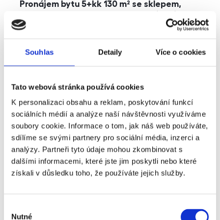
Pronájem bytu 5+kk 130 m² se sklepem,
balkonem a parkováním, Praha - Jinonice
rozměry
5+kk
dispozice
funkce
parkování
balkon
sklep
výtah
Souhlas
Detaily
Více o cookies
adresa
ul. Kohoutových, Praha
Tato webová stránka používá cookies
cena
49 000
Kč
K personalizaci obsahu a reklam, poskytování funkcí
sociálních médií a analýze naší návštěvnosti využíváme
soubory cookie. Informace o tom, jak náš web používáte,
sdílíme se svými partnery pro sociální média, inzerci a
analýzy. Partneři tyto údaje mohou zkombinovat s
dalšími informacemi, které jste jim poskytli nebo které
získali v důsledku toho, že používáte jejich služby.
Výběr
Nutné
souhlasu