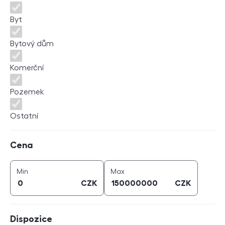
Byt
Bytový dům
Komerční
Pozemek
Ostatní
Cena
Cena
cena (
CZK
)
cena (
CZK
)
Min
Max
CZK
CZK
Dispozice