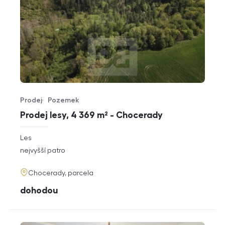
Prodej
Pozemek
Typ nabídky
Typ nemovitosti
Prodej lesy, 4 369 m² - Chocerady
rozměry
Les
dispozice
funkce
nejvyšší patro
adresa
Chocerady, parcela
cena
dohodou