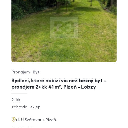
Pronájem
Byt
Typ nabídky
Typ nemovitosti
Bydlení, které nabízí víc než běžný byt -
pronájem 2+kk 41 m², Plzeň - Lobzy
rozměry
2+kk
dispozice
funkce
zahrada
sklep
adresa
ul. U Světovaru, Plzeň