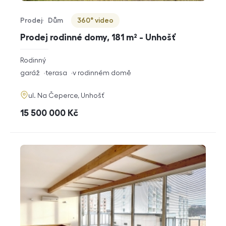
Prodej
Dům
360° video
Typ nabídky
Typ nemovitosti
Virtuální prohlídka
Prodej rodinné domy, 181 m² - Unhošť
rozměry
Rodinný
dispozice
funkce
garáž
terasa
v rodinném domě
adresa
ul. Na Čeperce, Unhošť
cena
15 500 000
Kč