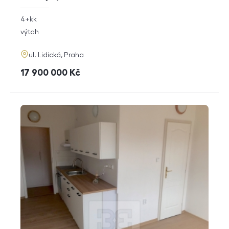
rozměry
4+kk
dispozice
funkce
výtah
adresa
ul. Lidická, Praha
cena
17 900 000
Kč