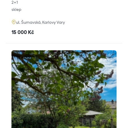
rozměry
2+1
dispozice
funkce
sklep
adresa
ul. Šumavská, Karlovy Vary
cena
15 000
Kč