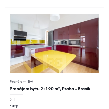
Pronájem
Byt
Typ nabídky
Typ nemovitosti
Pronájem bytu 2+1 90 m², Praha - Braník
rozměry
2+1
dispozice
funkce
sklep