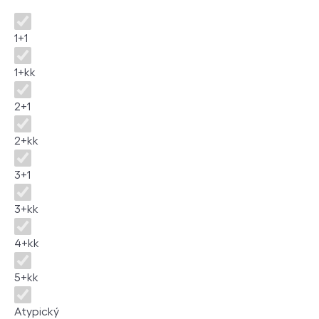
Dispozice
1+1
1+kk
2+1
2+kk
3+1
3+kk
4+kk
5+kk
Atypický