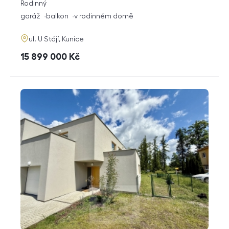
rozměry
Rodinný
dispozice
funkce
garáž
balkon
v rodinném domě
adresa
ul. U Stájí, Kunice
cena
15 899 000
Kč