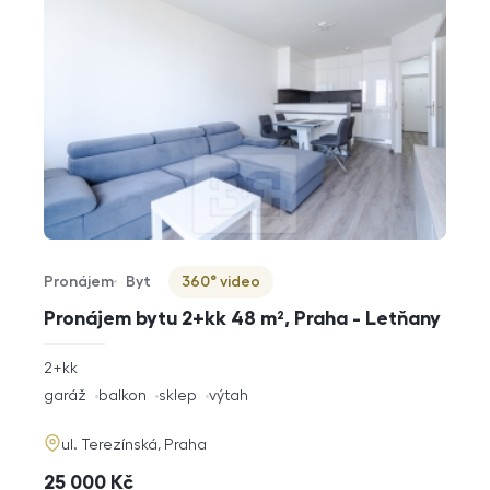
Pronájem
Byt
360° video
Typ nabídky
Typ nemovitosti
Virtuální prohlídka
Pronájem bytu 2+kk 48 m², Praha - Letňany
rozměry
2+kk
dispozice
funkce
garáž
balkon
sklep
výtah
adresa
ul. Terezínská, Praha
cena
25 000
Kč