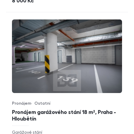
cena
8 000
Kč
Pronájem
Ostatní
Typ nabídky
Typ nemovitosti
Pronájem garážového stání 18 m², Praha -
Hloubětín
rozměry
Garážové stání