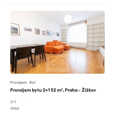
Pronájem
Byt
Typ nabídky
Typ nemovitosti
Pronájem bytu 2+1 52 m², Praha - Žižkov
rozměry
2+1
dispozice
funkce
sklep