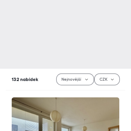
Řazen
Měn
132
nabídek