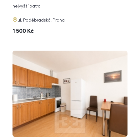
dispozice
funkce
nejvyšší patro
adresa
ul. Poděbradská, Praha
cena
1 500
Kč