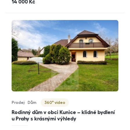
cena
14 000
Kč
Prodej
Dům
360° video
Typ nabídky
Typ nemovitosti
Virtuální prohlídka
Rodinný dům v obci Kunice – klidné bydlení
u Prahy s krásnými výhledy