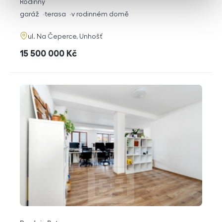
rozměry
Rodinný
dispozice
funkce
garáž
terasa
v rodinném domě
adresa
ul. Na Čeperce, Unhošť
cena
15 500 000
Kč