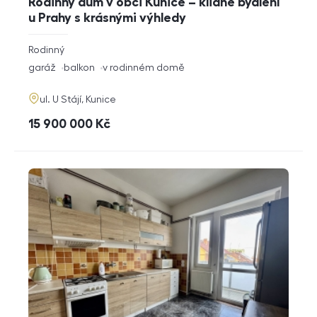
Rodinný dům v obci Kunice – klidné bydlení
u Prahy s krásnými výhledy
rozměry
Rodinný
dispozice
funkce
garáž
balkon
v rodinném domě
adresa
ul. U Stájí, Kunice
cena
15 900 000
Kč