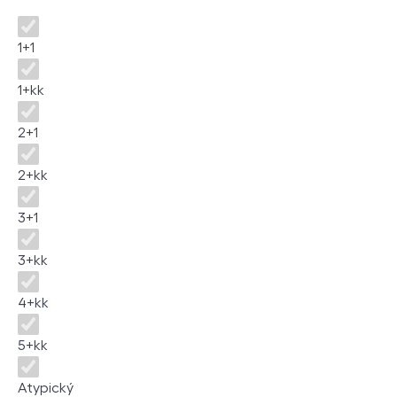
Dispozice
1+1
1+kk
2+1
2+kk
3+1
3+kk
4+kk
5+kk
Atypický