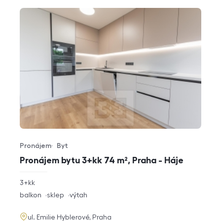
Pronájem
Byt
Typ nabídky
Typ nemovitosti
Pronájem bytu 3+kk 74 m², Praha - Háje
rozměry
3+kk
dispozice
funkce
balkon
sklep
výtah
adresa
ul. Emilie Hyblerové, Praha