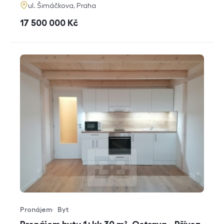
adresa
ul. Šimáčkova, Praha
cena
17 500 000
Kč
Pronájem
Byt
Typ nabídky
Typ nemovitosti