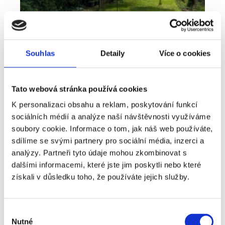
Souhlas
Detaily
Více o cookies
Tato webová stránka používá cookies
K personalizaci obsahu a reklam, poskytování funkcí
sociálních médií a analýze naší návštěvnosti využíváme
Pronájem
Byt
Typ nabídky
Typ nemovitosti
soubory cookie. Informace o tom, jak náš web používáte,
Bydlení, které nabízí víc než běžný byt -
sdílíme se svými partnery pro sociální média, inzerci a
pronájem 2+kk 41 m², Plzeň - Lobzy
analýzy. Partneři tyto údaje mohou zkombinovat s
dalšími informacemi, které jste jim poskytli nebo které
rozměry
2+kk
dispozice
získali v důsledku toho, že používáte jejich služby.
funkce
zahrada
sklep
adresa
ul. U Světovaru, Plzeň
Výběr
Nutné
cena
14 000
Kč
souhlasu