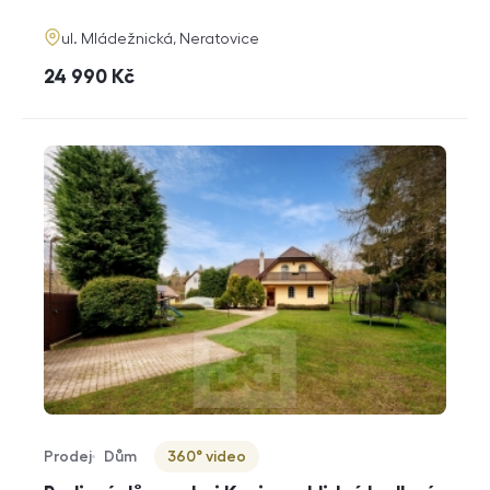
funkce
adresa
ul. Mládežnická, Neratovice
cena
24 990
Kč
Prodej
Dům
360° video
Typ nabídky
Typ nemovitosti
Virtuální prohlídka