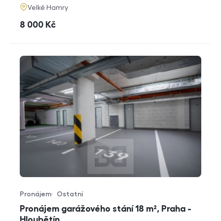
adresa
Velké Hamry
cena
8 000
Kč
Pronájem
Ostatní
Typ nabídky
Typ nemovitosti
Pronájem garážového stání 18 m², Praha -
Hloubětín