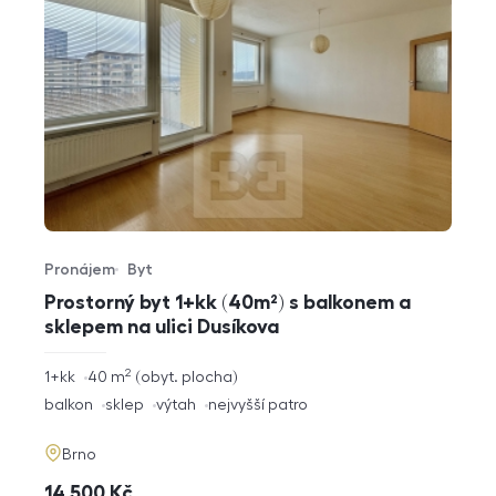
Pronájem
Byt
Typ nabídky
Typ nemovitosti
Prostorný byt 1+kk (40m²) s balkonem a
sklepem na ulici Dusíkova
2
rozměry
1+kk
40
m
obyt. plocha
dispozice
funkce
balkon
sklep
výtah
nejvyšší patro
adresa
Brno
cena
14 500
Kč