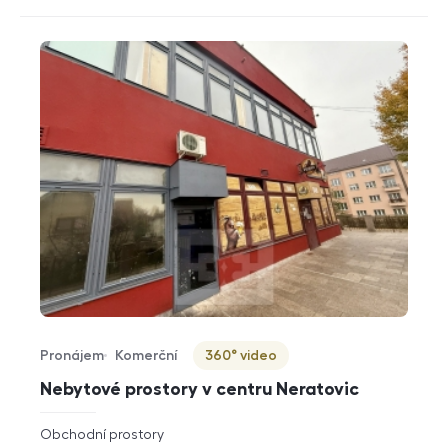
Pronájem
Komerční
360° video
Typ nabídky
Typ nemovitosti
Virtuální prohlídka
Nebytové prostory v centru Neratovic
rozměry
Obchodní prostory
dispozice