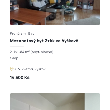
Pronájem
Byt
Typ nabídky
Typ nemovitosti
Mezonetový byt 2+kk ve Vyškově
2
rozměry
2+kk
84
m
obyt. plocha
dispozice
funkce
sklep
adresa
ul. 9. května, Vyškov
cena
14 500
Kč