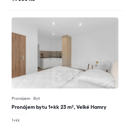
Pronájem
Byt
Typ nabídky
Typ nemovitosti
Pronájem bytu 1+kk 23 m², Velké Hamry
rozměry
1+kk
dispozice
funkce