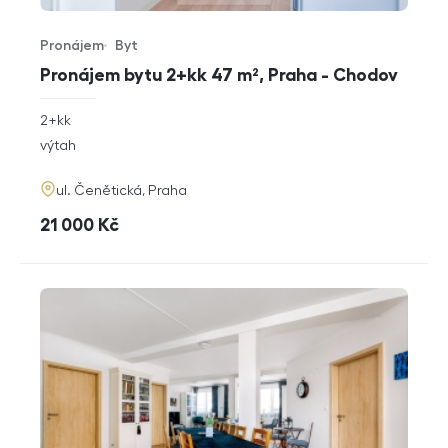
Pronájem
Byt
Typ nabídky
Typ nemovitosti
Pronájem bytu 2+kk 47 m², Praha - Chodov
rozměry
2+kk
dispozice
funkce
výtah
adresa
ul. Čenětická, Praha
cena
21 000
Kč