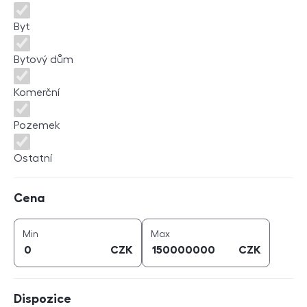
Byt
Bytový dům
Komerční
Pozemek
Ostatní
Cena
Cena
cena (
CZK
)
cena (
CZK
)
Min
Max
CZK
CZK
Dispozice