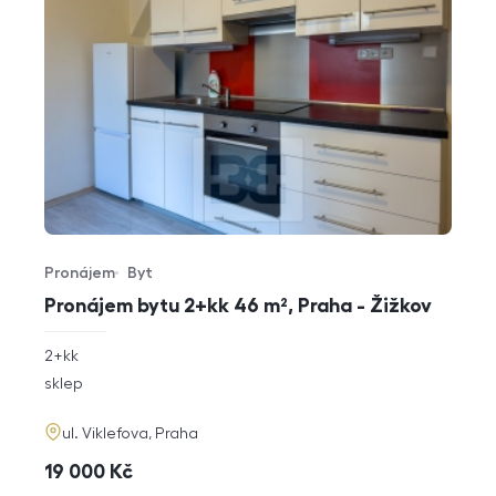
Pronájem
Byt
Typ nabídky
Typ nemovitosti
Pronájem bytu 2+kk 46 m², Praha - Žižkov
rozměry
2+kk
dispozice
funkce
sklep
adresa
ul. Viklefova, Praha
cena
19 000
Kč