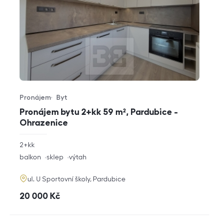
Pronájem
Byt
Typ nabídky
Typ nemovitosti
Pronájem bytu 2+kk 59 m², Pardubice -
Ohrazenice
rozměry
2+kk
dispozice
funkce
balkon
sklep
výtah
adresa
ul. U Sportovní školy, Pardubice
cena
20 000
Kč