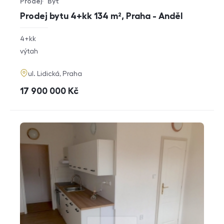
Prodej
Byt
Typ nabídky
Typ nemovitosti
Prodej bytu 4+kk 134 m², Praha - Anděl
rozměry
4+kk
dispozice
funkce
výtah
adresa
ul. Lidická, Praha
cena
17 900 000
Kč