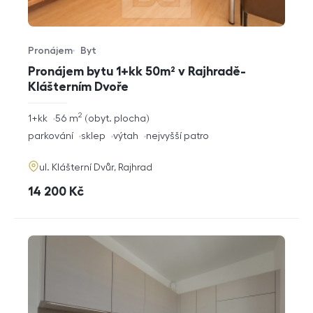
Pronájem
Byt
Typ nabídky
Typ nemovitosti
Pronájem bytu 1+kk 50m² v Rajhradě-
Klášterním Dvoře
2
rozměry
1+kk
56
m
obyt. plocha
dispozice
funkce
parkování
sklep
výtah
nejvyšší patro
adresa
ul. Klášterní Dvůr, Rajhrad
cena
14 200
Kč