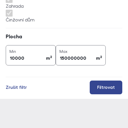
Zahrada
Činžovní dům
Plocha
Plocha
2
2
plocha (
m
)
plocha (
m
)
Min
Max
2
2
m
m
Zrušit filtr
Filtrovat