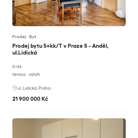
Prodej
Byt
Typ nabídky
Typ nemovitosti
Prodej bytu 5+kk/T v Praze 5 - Anděl,
ul.Lidická
rozměry
5+kk
dispozice
funkce
terasa
výtah
adresa
ul. Lidická, Praha
cena
21 900 000
Kč