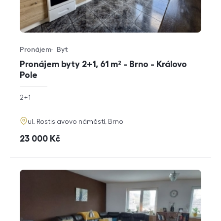
Pronájem
Byt
Typ nabídky
Typ nemovitosti
Pronájem byty 2+1, 61 m² - Brno - Královo
Pole
rozměry
2+1
dispozice
funkce
adresa
ul. Rostislavovo náměstí, Brno
cena
23 000
Kč