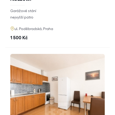
rozměry
Garážové stání
dispozice
funkce
nejvyšší patro
adresa
ul. Poděbradská, Praha
cena
1 500
Kč