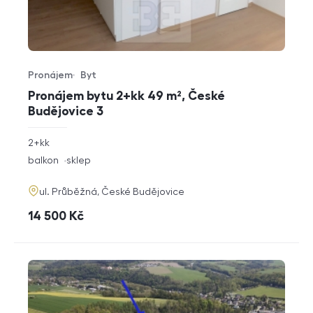
Pronájem
Byt
Typ nabídky
Typ nemovitosti
Pronájem bytu 2+kk 49 m², České
Budějovice 3
rozměry
2+kk
dispozice
funkce
balkon
sklep
adresa
ul. Průběžná, České Budějovice
cena
14 500
Kč