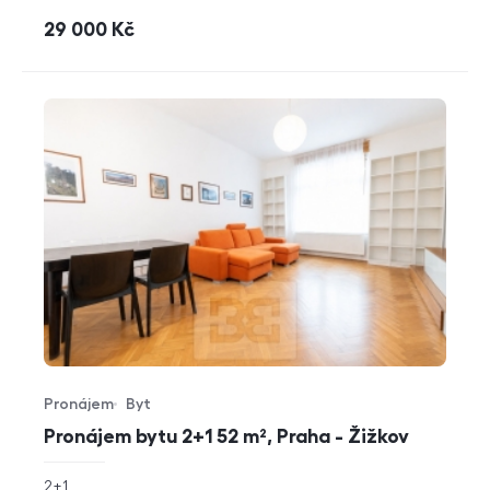
cena
29 000
Kč
Pronájem
Byt
Typ nabídky
Typ nemovitosti
Pronájem bytu 2+1 52 m², Praha - Žižkov
rozměry
2+1