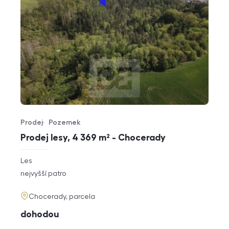
Prodej
Pozemek
Typ nabídky
Typ nemovitosti
Prodej lesy, 4 369 m² - Chocerady
rozměry
Les
dispozice
funkce
nejvyšší patro
adresa
Chocerady, parcela
cena
dohodou