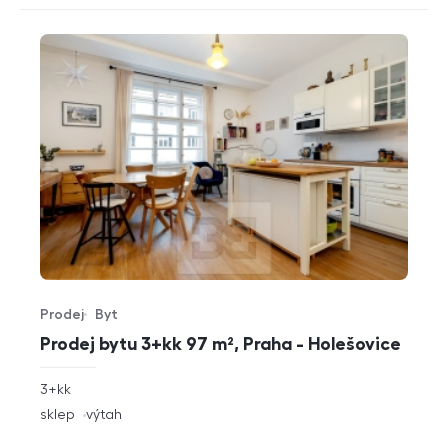
Prodej
Byt
Typ nabídky
Typ nemovitosti
Prodej bytu 3+kk 97 m², Praha - Holešovice
rozměry
3+kk
dispozice
funkce
sklep
výtah