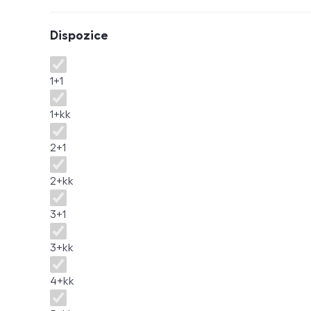
Dispozice
Dispozice
1+1
1+kk
2+1
2+kk
3+1
3+kk
4+kk