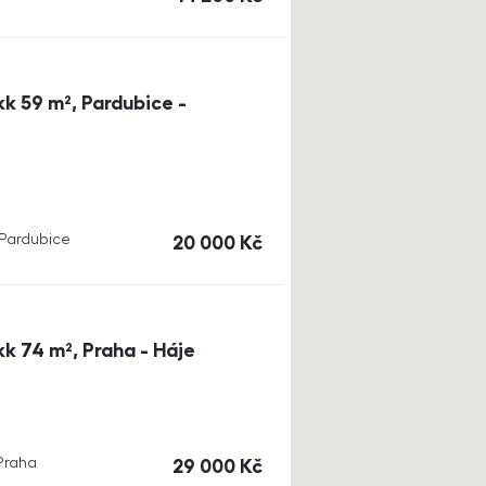
k 59 m², Pardubice -
, Pardubice
cena
20 000
Kč
k 74 m², Praha - Háje
 Praha
cena
29 000
Kč