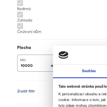
Rodinný
Zahrada
Činžovní dům
Plocha
Plocha
2
2
plocha (
m
)
plocha (
m
)
Min
Max
2
2
m
m
Souhlas
Tato webová stránka použív
Zrušit filtr
K personalizaci obsahu a re
cookie. Informace o tom, jak
tyto údaje mohou zkombinovat