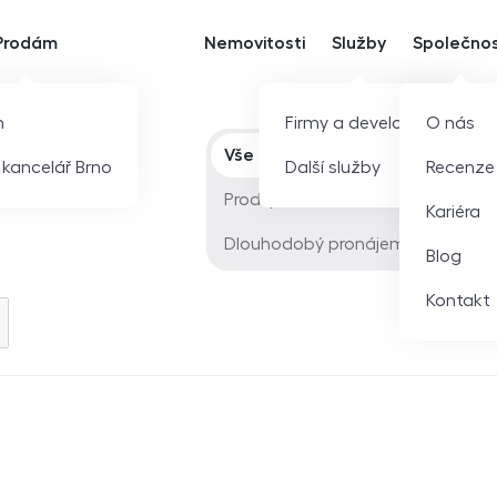
Prodám
Nemovitosti
Služby
Společno
m
Firmy a developeři
O nás
Typ nabídky
Vše
í kancelář Brno
Další služby
Recenze
Prodej
Kariéra
Dlouhodobý pronájem
Blog
Kontakt