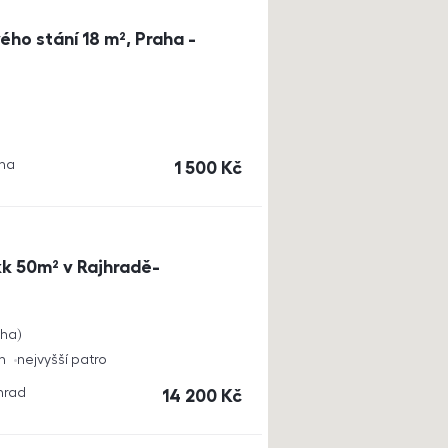
ho stání 18 m², Praha -
aha
cena
1 500
Kč
k 50m² v Rajhradě-
cha
h
nejvyšší patro
jhrad
cena
14 200
Kč