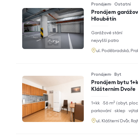
Pronájem
Ostatní
Typ nabídky
Typ nemovitosti
Pronájem garážové
Hloubětín
rozměry
Garážové stání
dispozice
funkce
nejvyšší patro
adresa
ul. Poděbradská, Pr
Pronájem
Byt
Typ nabídky
Typ nemovitosti
Pronájem bytu 1+k
Klášterním Dvoře
2
rozměry
1+kk
56
m
obyt. plo
dispozice
funkce
parkování
sklep
výta
adresa
ul. Klášterní Dvůr, Ra