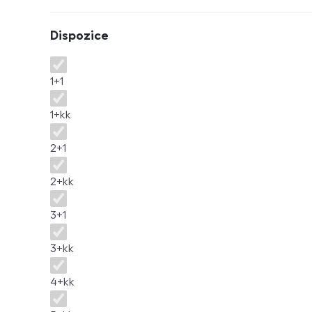
Dispozice
Dispozice
1+1
1+kk
2+1
2+kk
3+1
3+kk
4+kk