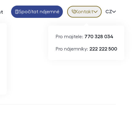
Spočítat nájemné
Kontakt
Volba jazy
CZ
st
Pro majitele:
770 328 034
Pro nájemníky:
222 222 500
Krátkodobý pronájem