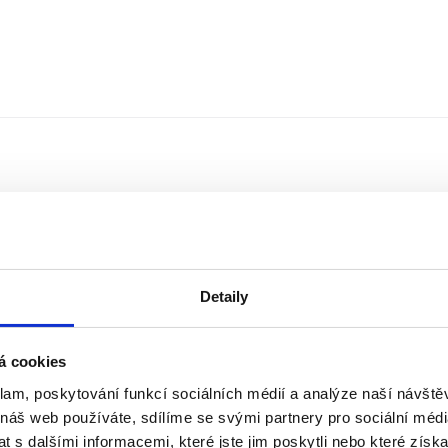
Detaily
á cookies
klam, poskytování funkcí sociálních médií a analýze naší návšt
Řazení
Měna
 náš web používáte, sdílíme se svými partnery pro sociální média
 s dalšími informacemi, které jste jim poskytli nebo které získa