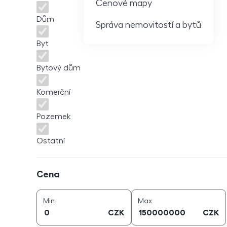
Cenové mapy
Dům
Správa nemovitostí a bytů
Byt
Bytový dům
Komerční
Pozemek
Ostatní
Cena
Cena
cena (
CZK
)
cena (
CZK
)
Min
Max
CZK
CZK