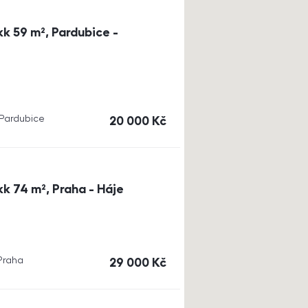
k 59 m², Pardubice -
, Pardubice
cena
20 000
Kč
k 74 m², Praha - Háje
 Praha
cena
29 000
Kč