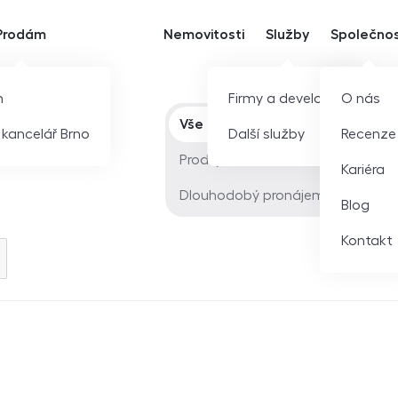
Prodám
Nemovitosti
Služby
Společno
m
Firmy a developeři
O nás
Typ nabídky
Vše
í kancelář Brno
Další služby
Recenze
Prodej
Kariéra
Dlouhodobý pronájem
Blog
Kontakt