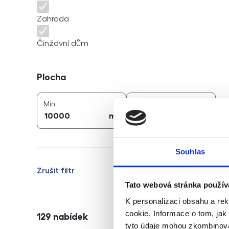
Zahrada
Činžovní dům
Plocha
Plocha
2
2
plocha (
m
)
plocha (
m
)
Min
Max
2
2
m
m
Souhlas
Zrušit filtr
Tato webová stránka použív
K personalizaci obsahu a re
cookie. Informace o tom, jak
129
nabídek
tyto údaje mohou zkombinovat