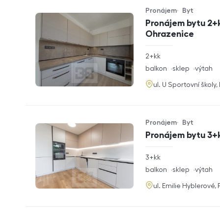
Pronájem
Byt
Typ nabídky
Typ nemovitosti
Pronájem bytu 2+k
Ohrazenice
rozměry
2+kk
dispozice
funkce
balkon
sklep
výtah
adresa
ul. U Sportovní školy
Pronájem
Byt
Typ nabídky
Typ nemovitosti
Pronájem bytu 3+k
rozměry
3+kk
dispozice
funkce
balkon
sklep
výtah
adresa
ul. Emilie Hyblerové,