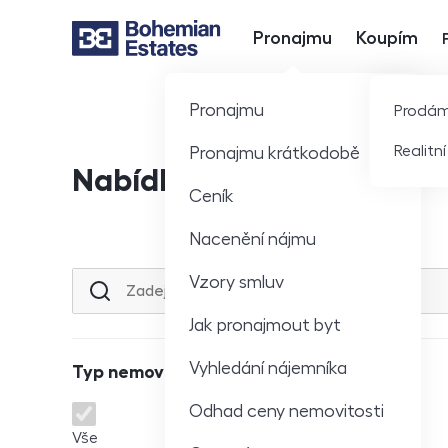
Pronajmu
Koupím
Hlavní nabídka
Pronajmu
Prodá
Realitn
Pronajmu krátkodobě
Nabídka nemovitostí
Ceník
Nacenění nájmu
Vzory smluv
Lokalita nebo ulice
Jak pronajmout byt
Vyhledání nájemníka
Typ nemovitosti
Odhad ceny nemovitosti
Typ nemovitosti
Vše