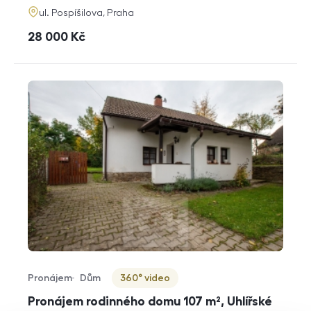
adresa
ul. Pospíšilova, Praha
cena
28 000
Kč
Pronájem
Dům
360° video
Typ nabídky
Typ nemovitosti
Virtuální prohlídka
Pronájem rodinného domu 107 m², Uhlířské