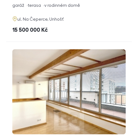
dispozice
funkce
garáž
terasa
v rodinném domě
adresa
ul. Na Čeperce, Unhošť
cena
15 500 000
Kč