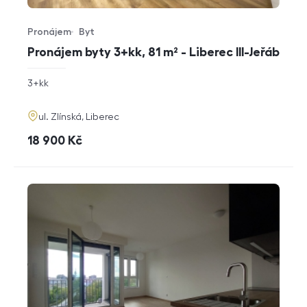
Pronájem
Byt
Typ nabídky
Typ nemovitosti
Pronájem byty 3+kk, 81 m² - Liberec III-Jeřáb
rozměry
3+kk
dispozice
funkce
adresa
ul. Zlínská, Liberec
cena
18 900
Kč