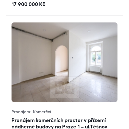
cena
17 900 000
Kč
Pronájem
Komerční
Typ nabídky
Typ nemovitosti
Pronájem komerčních prostor v přízemí
nádherné budovy na Praze 1 – ul.Těšnov