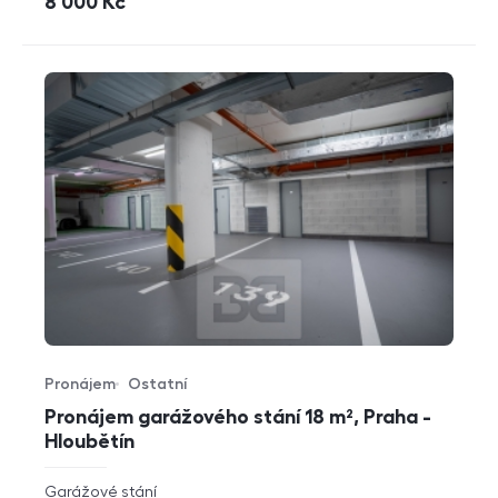
cena
8 000
Kč
Pronájem
Ostatní
Typ nabídky
Typ nemovitosti
Pronájem garážového stání 18 m², Praha -
Hloubětín
rozměry
Garážové stání