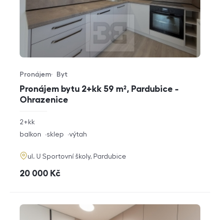
Pronájem
Byt
Typ nabídky
Typ nemovitosti
Pronájem bytu 2+kk 59 m², Pardubice -
Ohrazenice
rozměry
2+kk
dispozice
funkce
balkon
sklep
výtah
adresa
ul. U Sportovní školy, Pardubice
cena
20 000
Kč