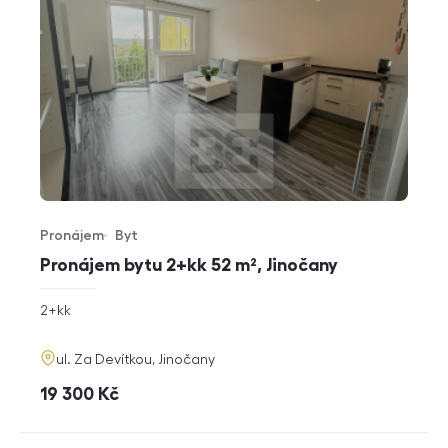
Pronájem
Byt
Typ nabídky
Typ nemovitosti
Pronájem bytu 2+kk 52 m², Jinočany
rozměry
2+kk
dispozice
funkce
adresa
ul. Za Devítkou, Jinočany
cena
19 300
Kč