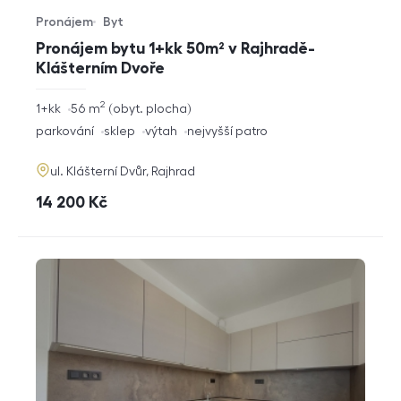
Pronájem
Byt
Typ nabídky
Typ nemovitosti
Pronájem bytu 1+kk 50m² v Rajhradě-
Klášterním Dvoře
2
rozměry
1+kk
56
m
obyt. plocha
dispozice
funkce
parkování
sklep
výtah
nejvyšší patro
adresa
ul. Klášterní Dvůr, Rajhrad
cena
14 200
Kč