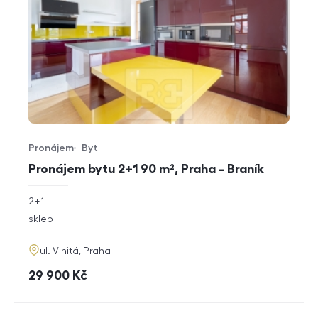
Pronájem
Byt
Typ nabídky
Typ nemovitosti
Pronájem bytu 2+1 90 m², Praha - Braník
rozměry
2+1
dispozice
funkce
sklep
adresa
ul. Vlnitá, Praha
cena
29 900
Kč