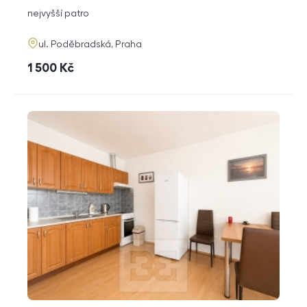
dispozice
funkce
nejvyšší patro
adresa
ul. Poděbradská, Praha
cena
1 500
Kč