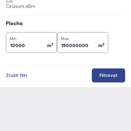
Činžovní dům
Plocha
Plocha
2
2
plocha (
m
)
plocha (
m
)
Min
Max
2
2
m
m
Zrušit filtr
Filtrovat