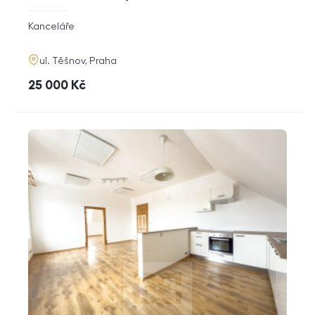
rozměry
Kanceláře
dispozice
funkce
adresa
ul. Těšnov, Praha
cena
25 000
Kč