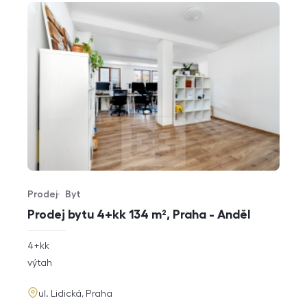
Prodej
Byt
Typ nabídky
Typ nemovitosti
Prodej bytu 4+kk 134 m², Praha - Anděl
rozměry
4+kk
dispozice
funkce
výtah
adresa
ul. Lidická, Praha