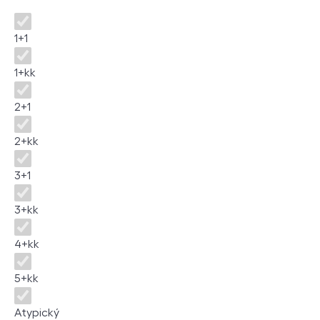
Dispozice
1+1
1+kk
2+1
2+kk
3+1
3+kk
4+kk
5+kk
Atypický