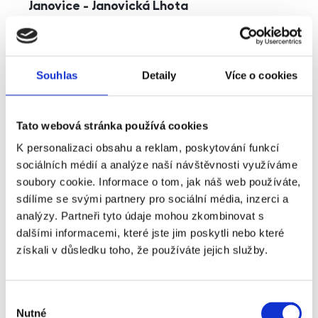
Janovice - Janovická Lhota
rozměry
Rodinný
dispozice
funkce
v rodinném domě
Souhlas
Detaily
Více o cookies
adresa
Uhlířské Janovice
cena
25 000
Kč
Tato webová stránka používá cookies
K personalizaci obsahu a reklam, poskytování funkcí
sociálních médií a analýze naší návštěvnosti využíváme
soubory cookie. Informace o tom, jak náš web používáte,
sdílíme se svými partnery pro sociální média, inzerci a
analýzy. Partneři tyto údaje mohou zkombinovat s
dalšími informacemi, které jste jim poskytli nebo které
získali v důsledku toho, že používáte jejich služby.
Výběr
Nutné
souhlasu