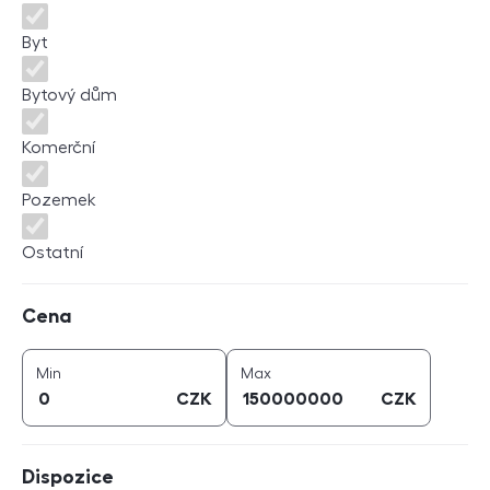
Byt
Bytový dům
Komerční
Pozemek
Ostatní
Cena
Cena
cena (
CZK
)
cena (
CZK
)
Min
Max
CZK
CZK
Dispozice