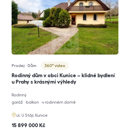
Prodej
Dům
360° video
Typ nabídky
Typ nemovitosti
Virtuální prohlídka
Rodinný dům v obci Kunice – klidné bydlení
u Prahy s krásnými výhledy
rozměry
Rodinný
dispozice
funkce
garáž
balkon
v rodinném domě
adresa
ul. U Stájí, Kunice
cena
15 899 000
Kč