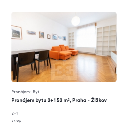
Pronájem
Byt
Typ nabídky
Typ nemovitosti
Pronájem bytu 2+1 52 m², Praha - Žižkov
rozměry
2+1
dispozice
funkce
sklep