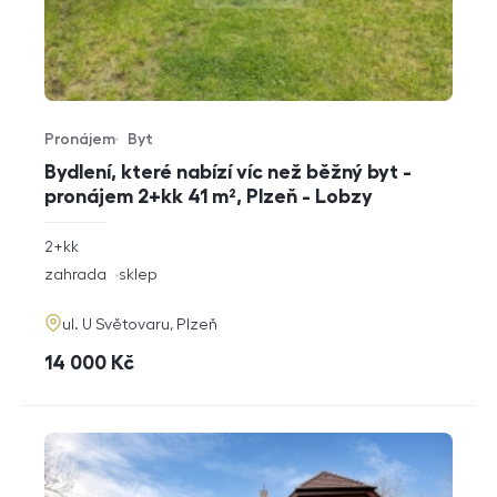
Pronájem
Byt
Typ nabídky
Typ nemovitosti
Bydlení, které nabízí víc než běžný byt -
pronájem 2+kk 41 m², Plzeň - Lobzy
rozměry
2+kk
dispozice
funkce
zahrada
sklep
adresa
ul. U Světovaru, Plzeň
cena
14 000
Kč