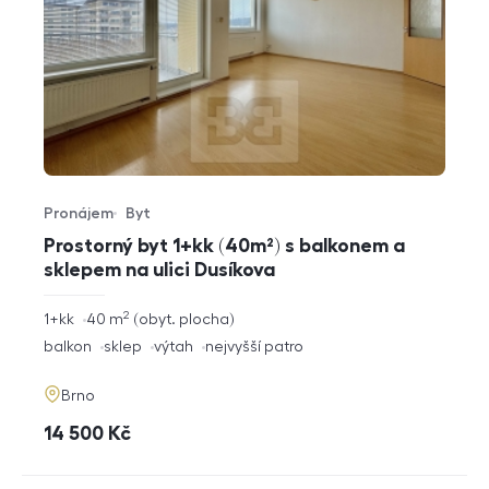
Pronájem
Byt
Typ nabídky
Typ nemovitosti
Prostorný byt 1+kk (40m²) s balkonem a
sklepem na ulici Dusíkova
2
rozměry
1+kk
40
m
obyt. plocha
dispozice
funkce
balkon
sklep
výtah
nejvyšší patro
adresa
Brno
cena
14 500
Kč