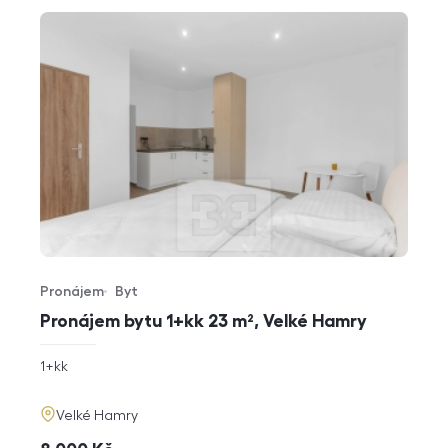
Pronájem
Byt
Typ nabídky
Typ nemovitosti
Pronájem bytu 1+kk 23 m², Velké Hamry
rozměry
1+kk
dispozice
funkce
adresa
Velké Hamry