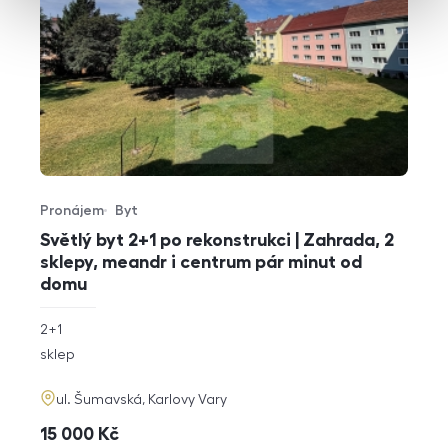
Pronájem
Byt
Typ nabídky
Typ nemovitosti
Světlý byt 2+1 po rekonstrukci | Zahrada, 2
sklepy, meandr i centrum pár minut od
domu
rozměry
2+1
dispozice
funkce
sklep
adresa
ul. Šumavská, Karlovy Vary
cena
15 000
Kč