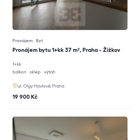
Pronájem
Byt
Typ nabídky
Typ nemovitosti
Pronájem bytu 1+kk 37 m², Praha - Žižkov
rozměry
1+kk
dispozice
funkce
balkon
sklep
výtah
adresa
ul. Olgy Havlové, Praha
cena
19 900
Kč