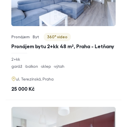
Pronájem
Byt
360° video
Typ nabídky
Typ nemovitosti
Virtuální prohlídka
Pronájem bytu 2+kk 48 m², Praha - Letňany
rozměry
2+kk
dispozice
funkce
garáž
balkon
sklep
výtah
adresa
ul. Terezínská, Praha
cena
25 000
Kč