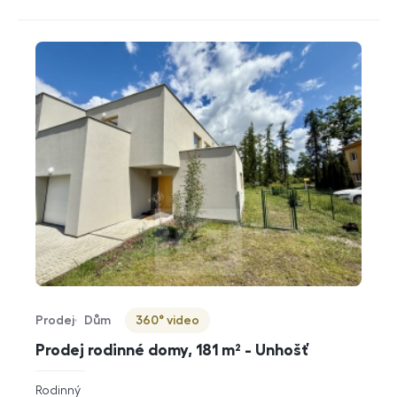
Prodej
Dům
360° video
Typ nabídky
Typ nemovitosti
Virtuální prohlídka
Prodej rodinné domy, 181 m² - Unhošť
rozměry
Rodinný