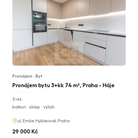
Pronájem
Byt
Typ nabídky
Typ nemovitosti
Pronájem bytu 3+kk 74 m², Praha - Háje
rozměry
3+kk
dispozice
funkce
balkon
sklep
výtah
adresa
ul. Emilie Hyblerové, Praha
cena
29 000
Kč