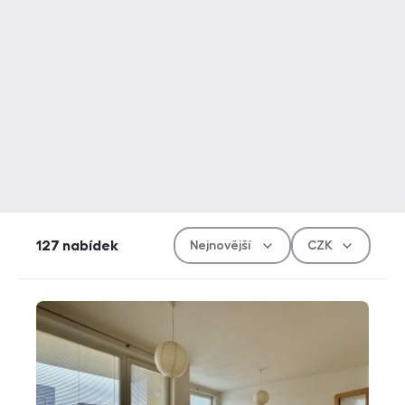
Řazen
Měn
127
nabídek