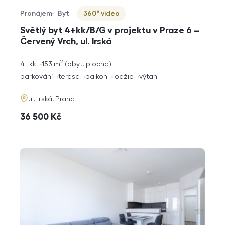
Pronájem
Byt
360° video
Typ nabídky
Typ nemovitosti
Virtuální prohlídka
Světlý byt 4+kk/B/G v projektu v Praze 6 –
Červený Vrch, ul. Irská
2
rozměry
4+kk
153
m
obyt. plocha
dispozice
funkce
parkování
terasa
balkon
lodžie
výtah
adresa
ul. Irská, Praha
cena
36 500
Kč