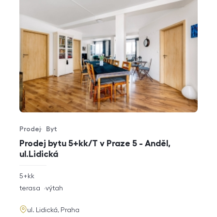
Prodej
Byt
Typ nabídky
Typ nemovitosti
Prodej bytu 5+kk/T v Praze 5 - Anděl,
ul.Lidická
rozměry
5+kk
dispozice
funkce
terasa
výtah
adresa
ul. Lidická, Praha