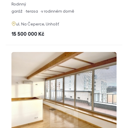
rozměry
Rodinný
dispozice
funkce
garáž
terasa
v rodinném domě
adresa
ul. Na Čeperce, Unhošť
cena
15 500 000
Kč