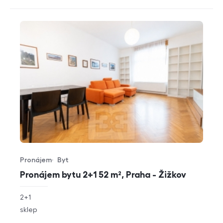
Pronájem
Byt
Typ nabídky
Typ nemovitosti
Pronájem bytu 2+1 52 m², Praha - Žižkov
rozměry
2+1
dispozice
funkce
sklep