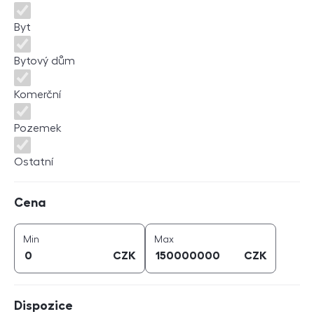
Byt
Bytový dům
Komerční
Pozemek
Ostatní
Cena
Cena
cena (
CZK
)
cena (
CZK
)
Min
Max
CZK
CZK
Dispozice