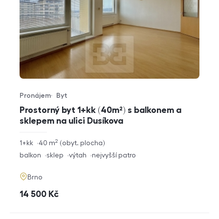
Pronájem
Byt
Typ nabídky
Typ nemovitosti
Prostorný byt 1+kk (40m²) s balkonem a
sklepem na ulici Dusíkova
2
rozměry
1+kk
40
m
obyt. plocha
dispozice
funkce
balkon
sklep
výtah
nejvyšší patro
adresa
Brno
cena
14 500
Kč