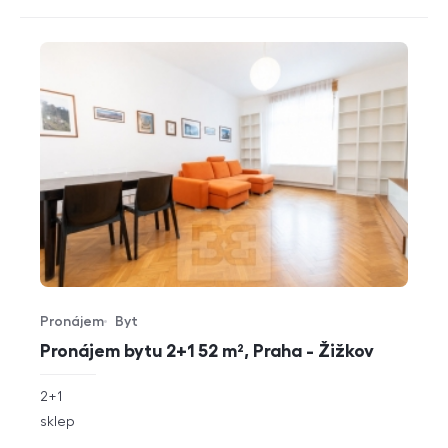
Pronájem
Byt
Typ nabídky
Typ nemovitosti
Pronájem bytu 2+1 52 m², Praha - Žižkov
rozměry
2+1
dispozice
funkce
sklep