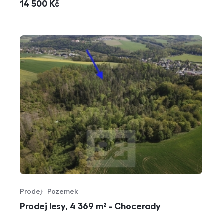
cena
14 500
Kč
Prodej
Pozemek
Typ nabídky
Typ nemovitosti
Prodej lesy, 4 369 m² - Chocerady