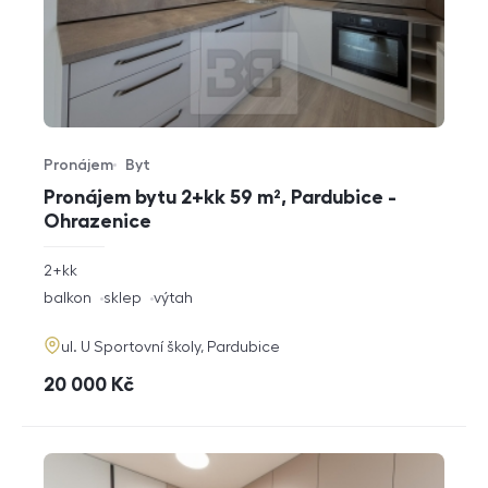
Pronájem
Byt
Typ nabídky
Typ nemovitosti
Pronájem bytu 2+kk 59 m², Pardubice -
Ohrazenice
rozměry
2+kk
dispozice
funkce
balkon
sklep
výtah
adresa
ul. U Sportovní školy, Pardubice
cena
20 000
Kč