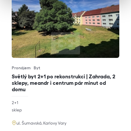
Pronájem
Byt
Typ nabídky
Typ nemovitosti
Světlý byt 2+1 po rekonstrukci | Zahrada, 2
sklepy, meandr i centrum pár minut od
domu
rozměry
2+1
dispozice
funkce
sklep
adresa
ul. Šumavská, Karlovy Vary