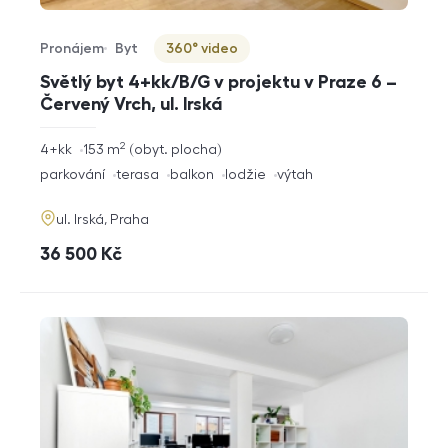
Pronájem
Byt
360° video
Typ nabídky
Typ nemovitosti
Virtuální prohlídka
Světlý byt 4+kk/B/G v projektu v Praze 6 –
Červený Vrch, ul. Irská
2
rozměry
4+kk
153
m
obyt. plocha
dispozice
funkce
parkování
terasa
balkon
lodžie
výtah
adresa
ul. Irská, Praha
cena
36 500
Kč