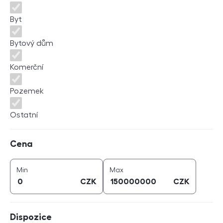
Byt
Bytový dům
Komerční
Pozemek
Ostatní
Cena
Cena
cena (
CZK
)
cena (
CZK
)
Min
Max
CZK
CZK
Dispozice