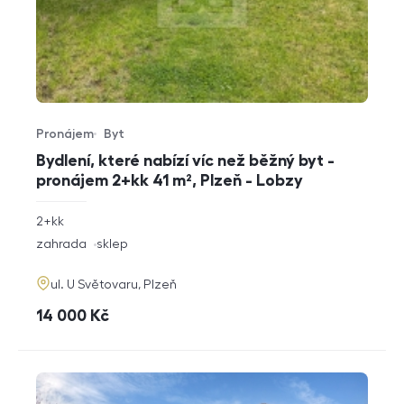
Pronájem
Byt
Typ nabídky
Typ nemovitosti
Bydlení, které nabízí víc než běžný byt -
pronájem 2+kk 41 m², Plzeň - Lobzy
rozměry
2+kk
dispozice
funkce
zahrada
sklep
adresa
ul. U Světovaru, Plzeň
cena
14 000
Kč