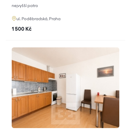
dispozice
funkce
nejvyšší patro
adresa
ul. Poděbradská, Praha
cena
1 500
Kč