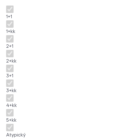
Dispozice
1+1
1+kk
2+1
2+kk
3+1
3+kk
4+kk
5+kk
Atypický