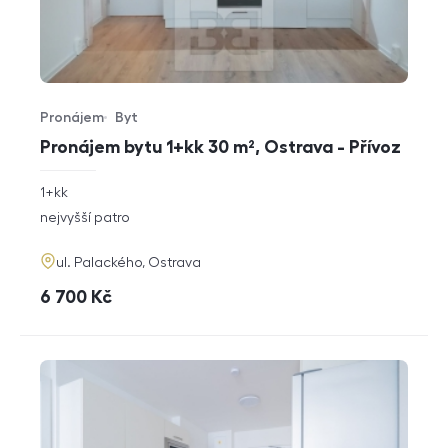
Pronájem
Byt
Typ nabídky
Typ nemovitosti
Pronájem bytu 1+kk 30 m², Ostrava - Přívoz
rozměry
1+kk
dispozice
funkce
nejvyšší patro
adresa
ul. Palackého, Ostrava
cena
6 700
Kč