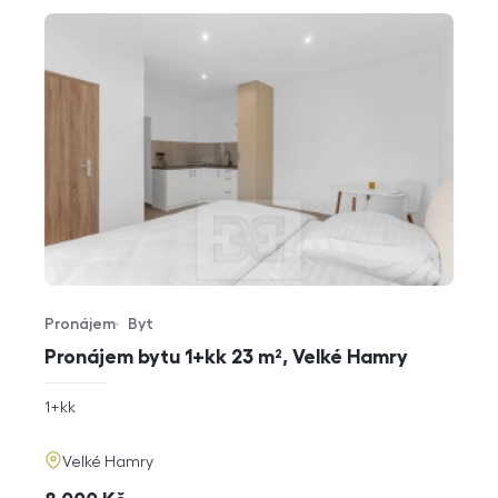
Pronájem
Byt
Typ nabídky
Typ nemovitosti
Pronájem bytu 1+kk 23 m², Velké Hamry
rozměry
1+kk
dispozice
funkce
adresa
Velké Hamry