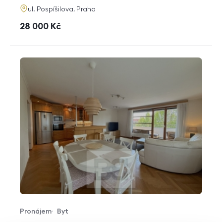
adresa
ul. Pospíšilova, Praha
cena
28 000
Kč
Pronájem
Byt
Typ nabídky
Typ nemovitosti