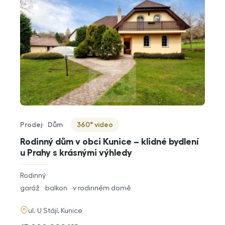
Prodej
Dům
360° video
Typ nabídky
Typ nemovitosti
Virtuální prohlídka
Rodinný dům v obci Kunice – klidné bydlení
u Prahy s krásnými výhledy
rozměry
Rodinný
dispozice
funkce
garáž
balkon
v rodinném domě
adresa
ul. U Stájí, Kunice