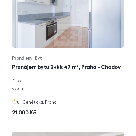
Pronájem
Byt
Typ nabídky
Typ nemovitosti
Pronájem bytu 2+kk 47 m², Praha - Chodov
rozměry
2+kk
dispozice
funkce
výtah
adresa
ul. Čenětická, Praha
cena
21 000
Kč