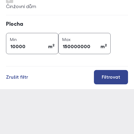
Činžovní dům
Plocha
Plocha
2
2
plocha (
m
)
plocha (
m
)
Min
Max
2
2
m
m
Zrušit filtr
Filtrovat