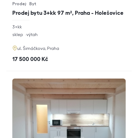
Prodej
Byt
Typ nabídky
Typ nemovitosti
Prodej bytu 3+kk 97 m², Praha - Holešovice
rozměry
3+kk
dispozice
funkce
sklep
výtah
adresa
ul. Šimáčkova, Praha
cena
17 500 000
Kč