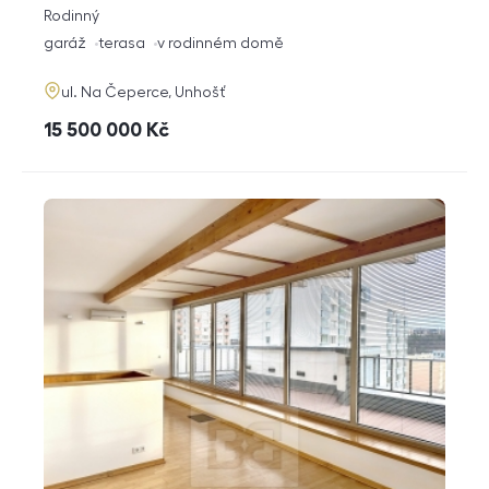
rozměry
Rodinný
dispozice
funkce
garáž
terasa
v rodinném domě
adresa
ul. Na Čeperce, Unhošť
cena
15 500 000
Kč