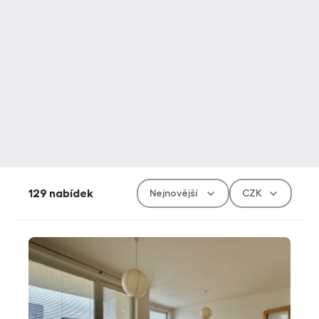
Řazen
Měn
129
nabídek