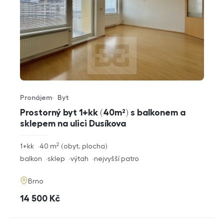
Pronájem
Byt
Typ nabídky
Typ nemovitosti
Prostorný byt 1+kk (40m²) s balkonem a
sklepem na ulici Dusíkova
2
rozměry
1+kk
40
m
obyt. plocha
dispozice
funkce
balkon
sklep
výtah
nejvyšší patro
adresa
Brno
cena
14 500
Kč