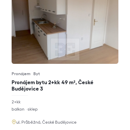
Pronájem
Byt
Typ nabídky
Typ nemovitosti
Pronájem bytu 2+kk 49 m², České
Budějovice 3
rozměry
2+kk
dispozice
funkce
balkon
sklep
adresa
ul. Průběžná, České Budějovice