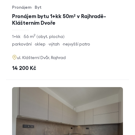
Pronájem
Byt
Typ nabídky
Typ nemovitosti
Pronájem bytu 1+kk 50m² v Rajhradě-
Klášterním Dvoře
2
rozměry
1+kk
56
m
obyt. plocha
dispozice
funkce
parkování
sklep
výtah
nejvyšší patro
adresa
ul. Klášterní Dvůr, Rajhrad
cena
14 200
Kč