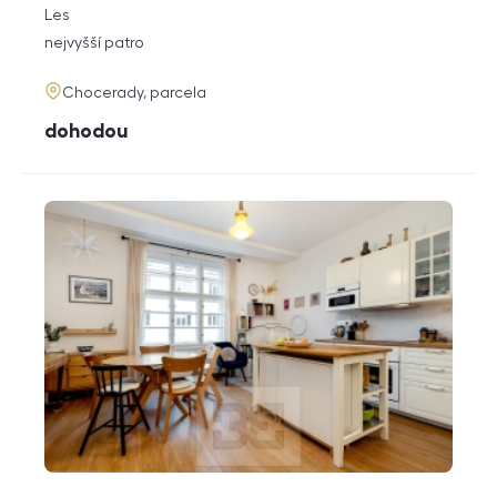
rozměry
Les
dispozice
funkce
nejvyšší patro
adresa
Chocerady, parcela
cena
dohodou