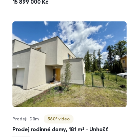
cena
15 899 000
Kč
Prodej
Dům
360° video
Typ nabídky
Typ nemovitosti
Virtuální prohlídka
Prodej rodinné domy, 181 m² - Unhošť