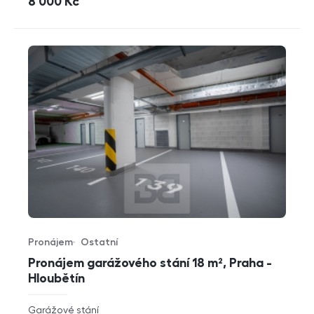
cena
8 000
Kč
Pronájem
Ostatní
Typ nabídky
Typ nemovitosti
Pronájem garážového stání 18 m², Praha -
Hloubětín
rozměry
Garážové stání