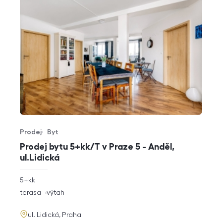
Prodej
Byt
Typ nabídky
Typ nemovitosti
Prodej bytu 5+kk/T v Praze 5 - Anděl,
ul.Lidická
rozměry
5+kk
dispozice
funkce
terasa
výtah
adresa
ul. Lidická, Praha