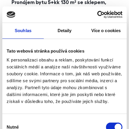
Pronájem bytu 5+kk 130 m² se sklepem,
balkonem a parkováním, Praha - Jinonice
rozměry
5+kk
dispozice
funkce
parkování
balkon
sklep
výtah
Souhlas
Detaily
Více o cookies
adresa
ul. Kohoutových, Praha
Tato webová stránka používá cookies
cena
49 000
Kč
K personalizaci obsahu a reklam, poskytování funkcí
sociálních médií a analýze naší návštěvnosti využíváme
soubory cookie. Informace o tom, jak náš web používáte,
sdílíme se svými partnery pro sociální média, inzerci a
analýzy. Partneři tyto údaje mohou zkombinovat s
dalšími informacemi, které jste jim poskytli nebo které
získali v důsledku toho, že používáte jejich služby.
Výběr
Nutné
souhlasu