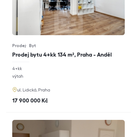
Prodej
Byt
Typ nabídky
Typ nemovitosti
Prodej bytu 4+kk 134 m², Praha - Anděl
rozměry
4+kk
dispozice
funkce
výtah
adresa
ul. Lidická, Praha
cena
17 900 000
Kč