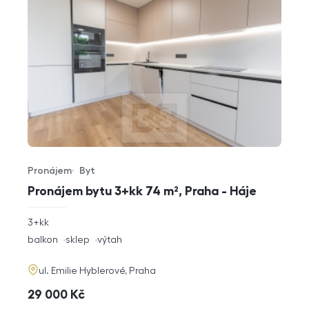
Pronájem
Byt
Typ nabídky
Typ nemovitosti
Pronájem bytu 3+kk 74 m², Praha - Háje
rozměry
3+kk
dispozice
funkce
balkon
sklep
výtah
adresa
ul. Emilie Hyblerové, Praha
cena
29 000
Kč