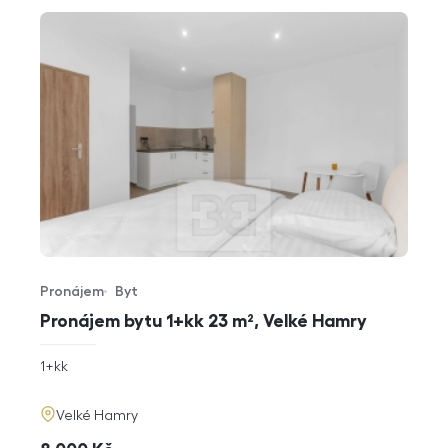
Pronájem
Byt
Typ nabídky
Typ nemovitosti
Pronájem bytu 1+kk 23 m², Velké Hamry
rozměry
1+kk
dispozice
funkce
adresa
Velké Hamry