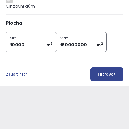
Činžovní dům
Plocha
Plocha
2
2
plocha (
m
)
plocha (
m
)
Min
Max
2
2
m
m
Zrušit filtr
Filtrovat