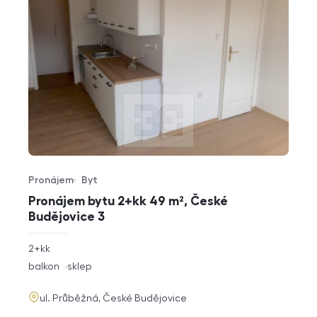
Pronájem
Byt
Typ nabídky
Typ nemovitosti
Pronájem bytu 2+kk 49 m², České
Budějovice 3
rozměry
2+kk
dispozice
funkce
balkon
sklep
adresa
ul. Průběžná, České Budějovice