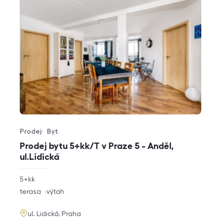
Prodej
Byt
Typ nabídky
Typ nemovitosti
Prodej bytu 5+kk/T v Praze 5 - Anděl,
ul.Lidická
rozměry
5+kk
dispozice
funkce
terasa
výtah
adresa
ul. Lidická, Praha