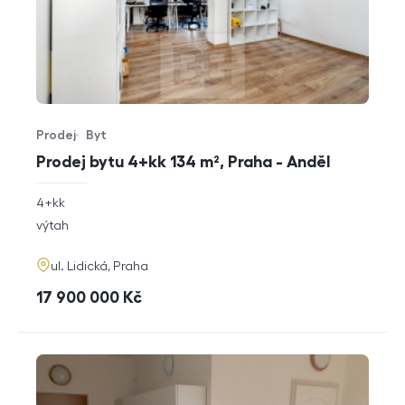
Prodej
Byt
Typ nabídky
Typ nemovitosti
Prodej bytu 4+kk 134 m², Praha - Anděl
rozměry
4+kk
dispozice
funkce
výtah
adresa
ul. Lidická, Praha
cena
17 900 000
Kč