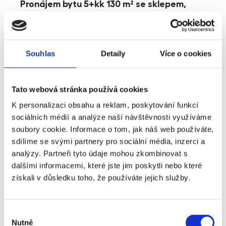
Pronájem bytu 5+kk 130 m² se sklepem,
balkonem a parkováním, Praha - Jinonice
rozměry
5+kk
dispozice
funkce
parkování
balkon
sklep
výtah
Souhlas
Detaily
Více o cookies
adresa
ul. Kohoutových, Praha
Tato webová stránka používá cookies
cena
49 000
Kč
K personalizaci obsahu a reklam, poskytování funkcí
sociálních médií a analýze naší návštěvnosti využíváme
soubory cookie. Informace o tom, jak náš web používáte,
sdílíme se svými partnery pro sociální média, inzerci a
analýzy. Partneři tyto údaje mohou zkombinovat s
dalšími informacemi, které jste jim poskytli nebo které
získali v důsledku toho, že používáte jejich služby.
Výběr
Nutné
souhlasu