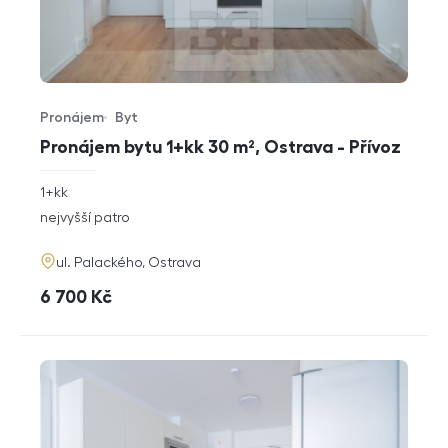
Pronájem
Byt
Typ nabídky
Typ nemovitosti
Pronájem bytu 1+kk 30 m², Ostrava - Přívoz
rozměry
1+kk
dispozice
funkce
nejvyšší patro
adresa
ul. Palackého, Ostrava
cena
6 700
Kč