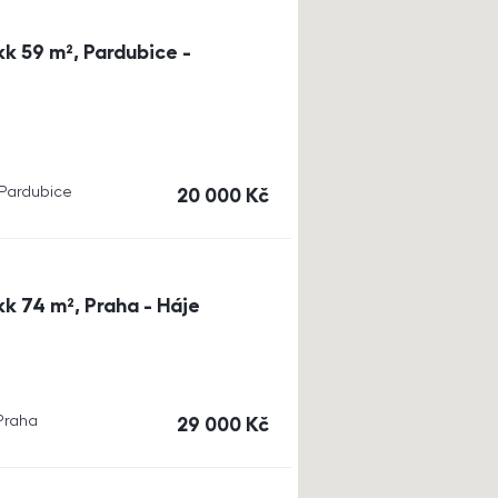
k 59 m², Pardubice -
, Pardubice
cena
20 000
Kč
k 74 m², Praha - Háje
 Praha
cena
29 000
Kč