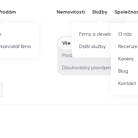
Prodám
Nemovitosti
Služby
Společno
m
Firmy a developeři
O nás
Typ nabídky
Vše
í kancelář Brno
Další služby
Recenze
Prodej
Kariéra
Dlouhodobý pronájem
Blog
Kontakt