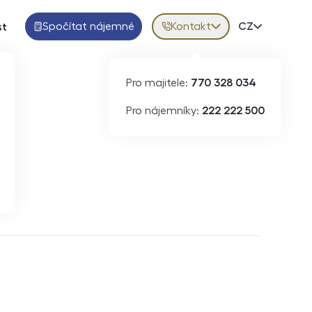
Spočítat nájemné
Kontakt
Volba jazy
CZ
st
Pro majitele:
770 328 034
Pro nájemníky:
222 222 500
Krátkodobý pronájem