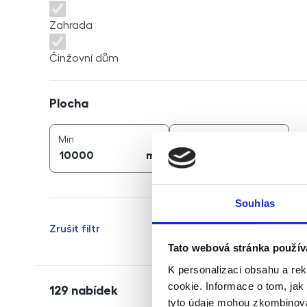
Zahrada
Činžovní dům
Plocha
Plocha
2
2
plocha (
m
)
plocha (
m
)
Min
Max
2
2
m
m
Souhlas
Zrušit filtr
Tato webová stránka použív
K personalizaci obsahu a re
cookie. Informace o tom, jak
129
nabídek
tyto údaje mohou zkombinovat