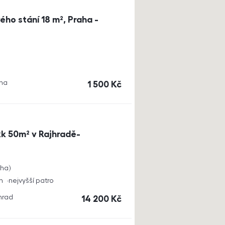
ho stání 18 m², Praha -
aha
cena
1 500
Kč
k 50m² v Rajhradě-
cha
h
nejvyšší patro
jhrad
cena
14 200
Kč