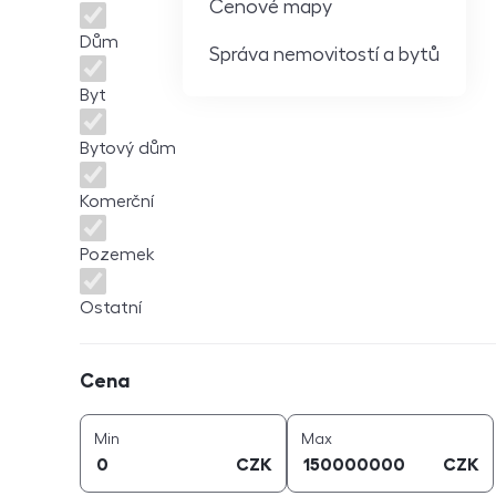
Cenové mapy
Dům
Správa nemovitostí a bytů
Byt
Bytový dům
Komerční
Pozemek
Ostatní
Cena
Cena
cena (
CZK
)
cena (
CZK
)
Min
Max
CZK
CZK