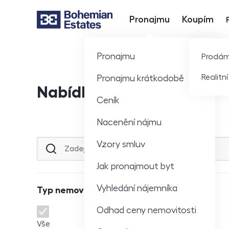
Pronajmu
Koupím
Hlavní nabídka
Pronajmu
Prodá
Realitn
Pronajmu krátkodobě
Nabídka nemovitostí
Ceník
Nacenění nájmu
Vzory smluv
Lokalita nebo ulice
Jak pronajmout byt
Vyhledání nájemníka
Typ nemovitosti
Odhad ceny nemovitosti
Typ nemovitosti
Vše