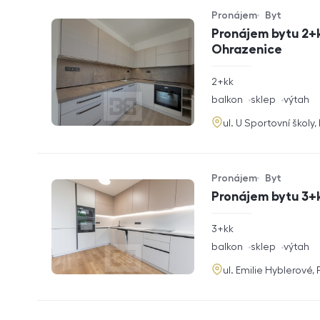
Pronájem
Byt
Typ nabídky
Typ nemovitosti
Pronájem bytu 2+k
Ohrazenice
rozměry
2+kk
dispozice
funkce
balkon
sklep
výtah
adresa
ul. U Sportovní školy
Pronájem
Byt
Typ nabídky
Typ nemovitosti
Pronájem bytu 3+k
rozměry
3+kk
dispozice
funkce
balkon
sklep
výtah
adresa
ul. Emilie Hyblerové,