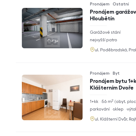
Pronájem
Ostatní
Typ nabídky
Typ nemovitosti
Pronájem garážové
Hloubětín
rozměry
Garážové stání
dispozice
funkce
nejvyšší patro
adresa
ul. Poděbradská, Pr
Pronájem
Byt
Typ nabídky
Typ nemovitosti
Pronájem bytu 1+k
Klášterním Dvoře
2
rozměry
1+kk
56
m
obyt. plo
dispozice
funkce
parkování
sklep
výta
adresa
ul. Klášterní Dvůr, Ra