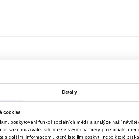
Detaily
á cookies
klam, poskytování funkcí sociálních médií a analýze naší návšt
Řazení
Měna
 náš web používáte, sdílíme se svými partnery pro sociální média
 s dalšími informacemi, které jste jim poskytli nebo které získa