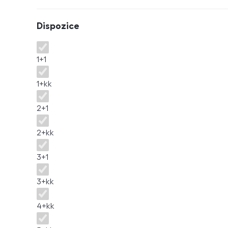
Dispozice
Dispozice
1+1
1+kk
2+1
2+kk
3+1
3+kk
4+kk