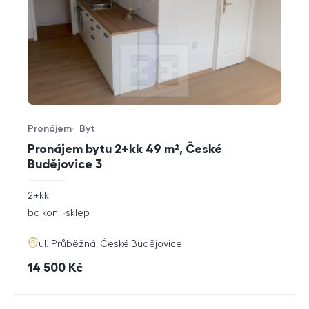
Pronájem
Byt
Typ nabídky
Typ nemovitosti
Pronájem bytu 2+kk 49 m², České
Budějovice 3
rozměry
2+kk
dispozice
funkce
balkon
sklep
adresa
ul. Průběžná, České Budějovice
cena
14 500
Kč