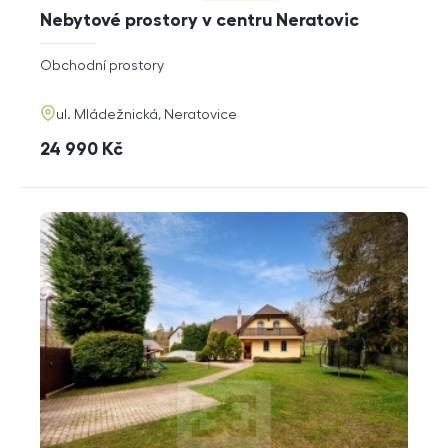
Nebytové prostory v centru Neratovic
rozměry
Obchodní prostory
dispozice
funkce
adresa
ul. Mládežnická, Neratovice
cena
24 990
Kč