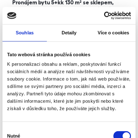
Pronájem bytu 5+kk 130 m² se sklepem,
balkonem a parkováním, Praha - Jinonice
rozměry
5+kk
dispozice
funkce
parkování
balkon
sklep
výtah
Souhlas
Detaily
Více o cookies
adresa
ul. Kohoutových, Praha
Tato webová stránka používá cookies
cena
49 000
Kč
K personalizaci obsahu a reklam, poskytování funkcí
sociálních médií a analýze naší návštěvnosti využíváme
soubory cookie. Informace o tom, jak náš web používáte,
sdílíme se svými partnery pro sociální média, inzerci a
analýzy. Partneři tyto údaje mohou zkombinovat s
dalšími informacemi, které jste jim poskytli nebo které
získali v důsledku toho, že používáte jejich služby.
Výběr
Nutné
souhlasu