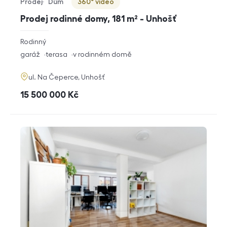
Prodej
Dům
360° video
Typ nabídky
Typ nemovitosti
Virtuální prohlídka
Prodej rodinné domy, 181 m² - Unhošť
rozměry
Rodinný
dispozice
funkce
garáž
terasa
v rodinném domě
adresa
ul. Na Čeperce, Unhošť
cena
15 500 000
Kč