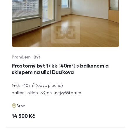
Pronájem
Byt
Typ nabídky
Typ nemovitosti
Prostorný byt 1+kk (40m²) s balkonem a
sklepem na ulici Dusíkova
2
rozměry
1+kk
40
m
obyt. plocha
dispozice
funkce
balkon
sklep
výtah
nejvyšší patro
adresa
Brno
cena
14 500
Kč