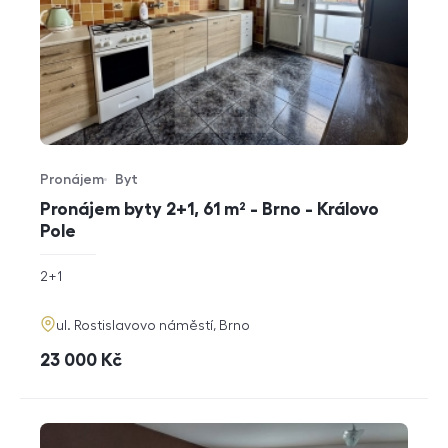
Pronájem
Byt
Typ nabídky
Typ nemovitosti
Pronájem byty 2+1, 61 m² - Brno - Královo
Pole
rozměry
2+1
dispozice
funkce
adresa
ul. Rostislavovo náměstí, Brno
cena
23 000
Kč