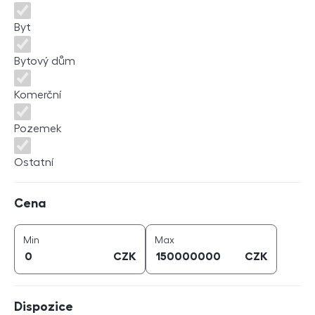
Byt
Bytový dům
Komerční
Pozemek
Ostatní
Cena
Cena
cena (
CZK
)
cena (
CZK
)
Min
Max
CZK
CZK
Dispozice