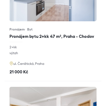
Pronájem
Byt
Typ nabídky
Typ nemovitosti
Pronájem bytu 2+kk 47 m², Praha - Chodov
rozměry
2+kk
dispozice
funkce
výtah
adresa
ul. Čenětická, Praha
cena
21 000
Kč