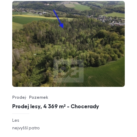
Prodej
Pozemek
Typ nabídky
Typ nemovitosti
Prodej lesy, 4 369 m² - Chocerady
rozměry
Les
dispozice
funkce
nejvyšší patro