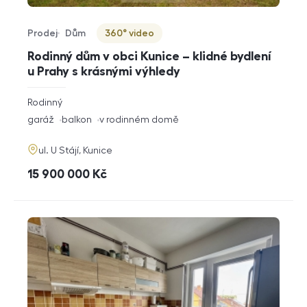
Prodej
Dům
360° video
Typ nabídky
Typ nemovitosti
Virtuální prohlídka
Rodinný dům v obci Kunice – klidné bydlení
u Prahy s krásnými výhledy
rozměry
Rodinný
dispozice
funkce
garáž
balkon
v rodinném domě
adresa
ul. U Stájí, Kunice
cena
15 900 000
Kč