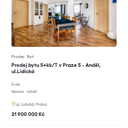
Prodej
Byt
Typ nabídky
Typ nemovitosti
Prodej bytu 5+kk/T v Praze 5 - Anděl,
ul.Lidická
rozměry
5+kk
dispozice
funkce
terasa
výtah
adresa
ul. Lidická, Praha
cena
21 900 000
Kč