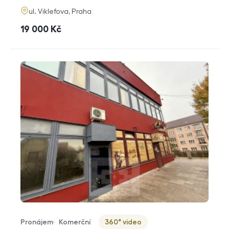
adresa
ul. Viklefova, Praha
cena
19 000
Kč
Pronájem
Komerční
360° video
Typ nabídky
Typ nemovitosti
Virtuální prohlídka