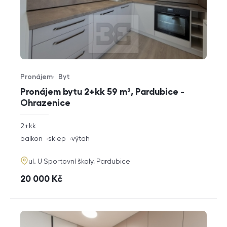
Pronájem
Byt
Typ nabídky
Typ nemovitosti
Pronájem bytu 2+kk 59 m², Pardubice -
Ohrazenice
rozměry
2+kk
dispozice
funkce
balkon
sklep
výtah
adresa
ul. U Sportovní školy, Pardubice
cena
20 000
Kč