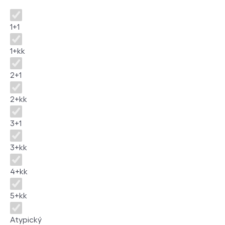
Dispozice
1+1
1+kk
2+1
2+kk
3+1
3+kk
4+kk
5+kk
Atypický