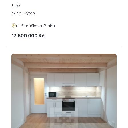
rozměry
3+kk
dispozice
funkce
sklep
výtah
adresa
ul. Šimáčkova, Praha
cena
17 500 000
Kč