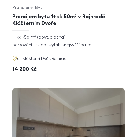
Pronájem
Byt
Typ nabídky
Typ nemovitosti
Pronájem bytu 1+kk 50m² v Rajhradě-
Klášterním Dvoře
2
rozměry
1+kk
56
m
obyt. plocha
dispozice
funkce
parkování
sklep
výtah
nejvyšší patro
adresa
ul. Klášterní Dvůr, Rajhrad
cena
14 200
Kč