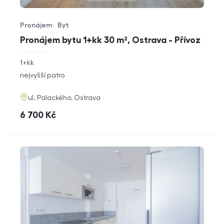
Pronájem
Byt
Typ nabídky
Typ nemovitosti
Pronájem bytu 1+kk 30 m², Ostrava - Přívoz
rozměry
1+kk
dispozice
funkce
nejvyšší patro
adresa
ul. Palackého, Ostrava
cena
6 700
Kč