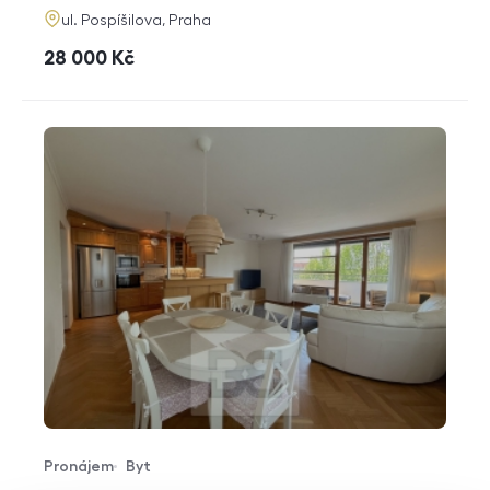
adresa
ul. Pospíšilova, Praha
cena
28 000
Kč
Pronájem
Byt
Typ nabídky
Typ nemovitosti