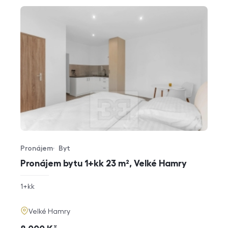
Pronájem
Byt
Typ nabídky
Typ nemovitosti
Pronájem bytu 1+kk 23 m², Velké Hamry
rozměry
1+kk
dispozice
funkce
adresa
Velké Hamry