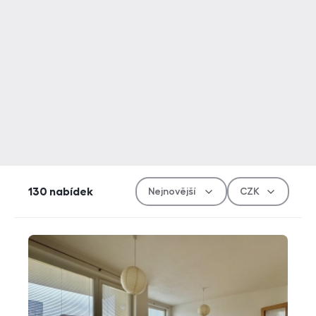
Řazen
Měn
130
nabídek