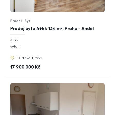
Prodej
Byt
Typ nabídky
Typ nemovitosti
Prodej bytu 4+kk 134 m², Praha - Anděl
rozměry
4+kk
dispozice
funkce
výtah
adresa
ul. Lidická, Praha
cena
17 900 000
Kč