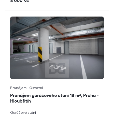
cena
8 000
Kč
Pronájem
Ostatní
Typ nabídky
Typ nemovitosti
Pronájem garážového stání 18 m², Praha -
Hloubětín
rozměry
Garážové stání