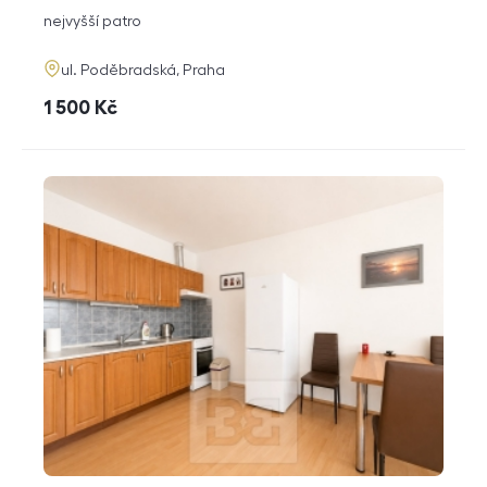
dispozice
funkce
nejvyšší patro
adresa
ul. Poděbradská, Praha
cena
1 500
Kč