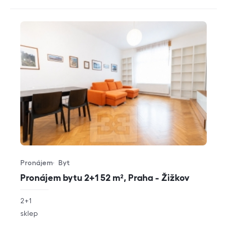
Pronájem
Byt
Typ nabídky
Typ nemovitosti
Pronájem bytu 2+1 52 m², Praha - Žižkov
rozměry
2+1
dispozice
funkce
sklep