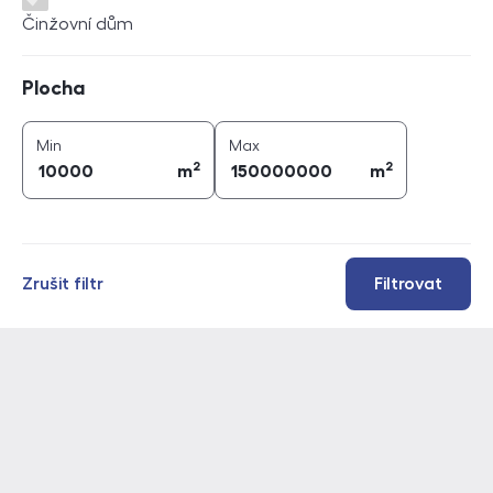
Činžovní dům
Plocha
Plocha
2
2
plocha (
m
)
plocha (
m
)
Min
Max
2
2
m
m
Zrušit filtr
Filtrovat