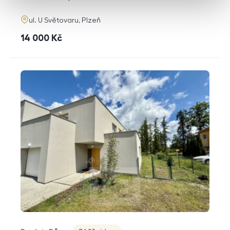
adresa
ul. U Světovaru, Plzeň
cena
14 000
Kč