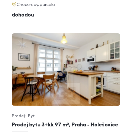
adresa
Chocerady, parcela
cena
dohodou
Prodej
Byt
Typ nabídky
Typ nemovitosti
Prodej bytu 3+kk 97 m², Praha - Holešovice