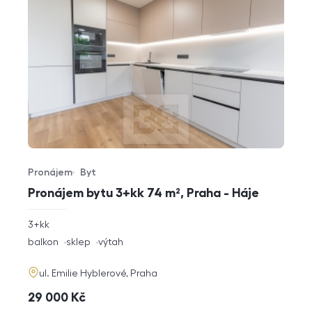
Pronájem
Byt
Typ nabídky
Typ nemovitosti
Pronájem bytu 3+kk 74 m², Praha - Háje
rozměry
3+kk
dispozice
funkce
balkon
sklep
výtah
adresa
ul. Emilie Hyblerové, Praha
cena
29 000
Kč