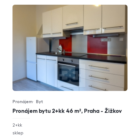
Pronájem
Byt
Typ nabídky
Typ nemovitosti
Pronájem bytu 2+kk 46 m², Praha - Žižkov
rozměry
2+kk
dispozice
funkce
sklep