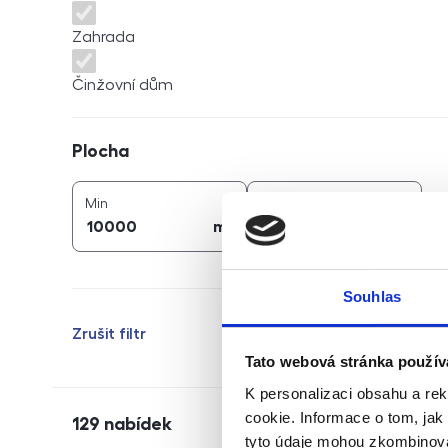
Zahrada
Činžovní dům
Plocha
Plocha
2
2
plocha (
m
)
plocha (
m
)
Min
Max
2
2
m
m
Souhlas
Zrušit filtr
Tato webová stránka použív
K personalizaci obsahu a re
cookie. Informace o tom, jak
129
nabídek
tyto údaje mohou zkombinovat