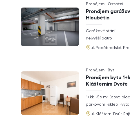
Pronájem
Ostatní
Typ nabídky
Typ nemovitosti
Pronájem garážové
Hloubětín
rozměry
Garážové stání
dispozice
funkce
nejvyšší patro
adresa
ul. Poděbradská, Pr
Pronájem
Byt
Typ nabídky
Typ nemovitosti
Pronájem bytu 1+k
Klášterním Dvoře
2
rozměry
1+kk
56
m
obyt. plo
dispozice
funkce
parkování
sklep
výta
adresa
ul. Klášterní Dvůr, Ra