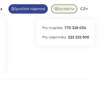
Spočítat nájemné
Kontakt
Volba jazy
CZ
st
Pro majitele:
770 328 034
Pro nájemníky:
222 222 500
Krátkodobý pronájem