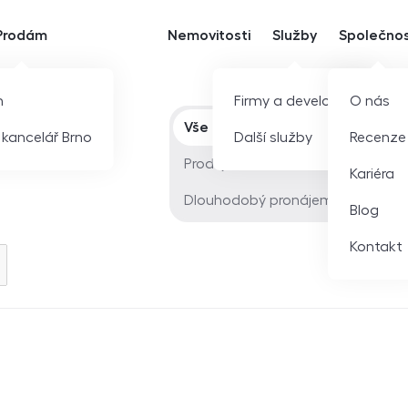
Prodám
Nemovitosti
Služby
Společno
m
Firmy a developeři
O nás
Typ nabídky
Vše
í kancelář Brno
Další služby
Recenze
Prodej
Kariéra
Dlouhodobý pronájem
Blog
Kontakt