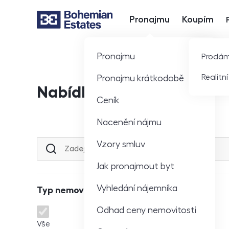
Pronajmu
Koupím
Hlavní nabídka
Pronajmu
Prodá
Realitn
Pronajmu krátkodobě
Nabídka nemovitostí
Ceník
Nacenění nájmu
Vzory smluv
Lokalita nebo ulice
Jak pronajmout byt
Vyhledání nájemníka
Typ nemovitosti
Odhad ceny nemovitosti
Typ nemovitosti
Vše