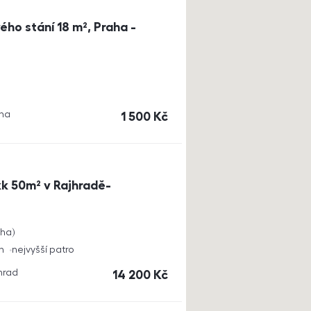
ho stání 18 m², Praha -
aha
cena
1 500
Kč
k 50m² v Rajhradě-
cha
h
nejvyšší patro
jhrad
cena
14 200
Kč