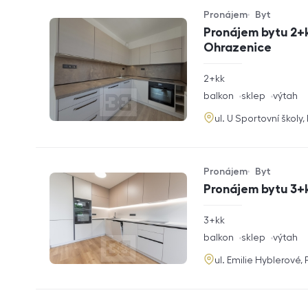
Pronájem
Byt
Typ nabídky
Typ nemovitosti
Pronájem bytu 2+k
Ohrazenice
rozměry
2+kk
dispozice
funkce
balkon
sklep
výtah
adresa
ul. U Sportovní školy
Pronájem
Byt
Typ nabídky
Typ nemovitosti
Pronájem bytu 3+k
rozměry
3+kk
dispozice
funkce
balkon
sklep
výtah
adresa
ul. Emilie Hyblerové,