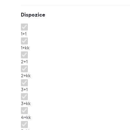
Dispozice
Dispozice
1+1
1+kk
2+1
2+kk
3+1
3+kk
4+kk