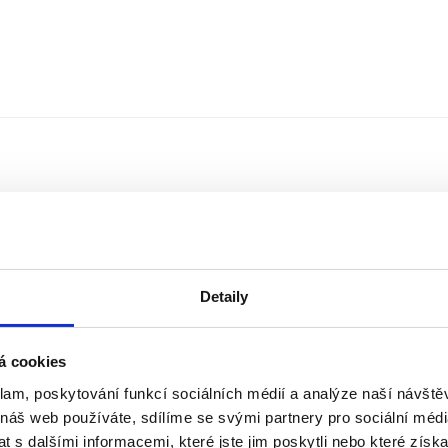
Detaily
á cookies
klam, poskytování funkcí sociálních médií a analýze naší návšt
Řazení
Měna
 náš web používáte, sdílíme se svými partnery pro sociální média
 s dalšími informacemi, které jste jim poskytli nebo které získa