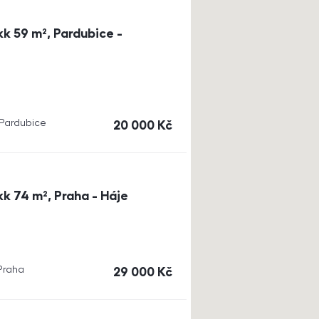
k 59 m², Pardubice -
, Pardubice
cena
20 000
Kč
k 74 m², Praha - Háje
 Praha
cena
29 000
Kč