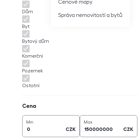
Cenové mapy
Dům
Správa nemovitostí a bytů
Byt
Bytový dům
Komerční
Pozemek
Ostatní
Cena
Cena
cena (
CZK
)
cena (
CZK
)
Min
Max
CZK
CZK