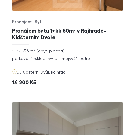
Pronájem
Byt
Typ nabídky
Typ nemovitosti
Pronájem bytu 1+kk 50m² v Rajhradě-
Klášterním Dvoře
2
rozměry
1+kk
56
m
obyt. plocha
dispozice
funkce
parkování
sklep
výtah
nejvyšší patro
adresa
ul. Klášterní Dvůr, Rajhrad
cena
14 200
Kč