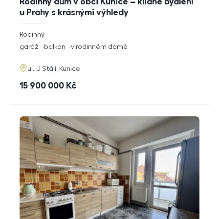
Rodinný dům v obci Kunice – klidné bydlení
u Prahy s krásnými výhledy
rozměry
Rodinný
dispozice
funkce
garáž
balkon
v rodinném domě
adresa
ul. U Stájí, Kunice
cena
15 900 000
Kč