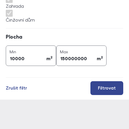
Zahrada
Činžovní dům
Plocha
Plocha
2
2
plocha (
m
)
plocha (
m
)
Min
Max
2
2
m
m
Zrušit filtr
Filtrovat