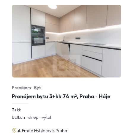
Pronájem
Byt
Typ nabídky
Typ nemovitosti
Pronájem bytu 3+kk 74 m², Praha - Háje
rozměry
3+kk
dispozice
funkce
balkon
sklep
výtah
adresa
ul. Emilie Hyblerové, Praha