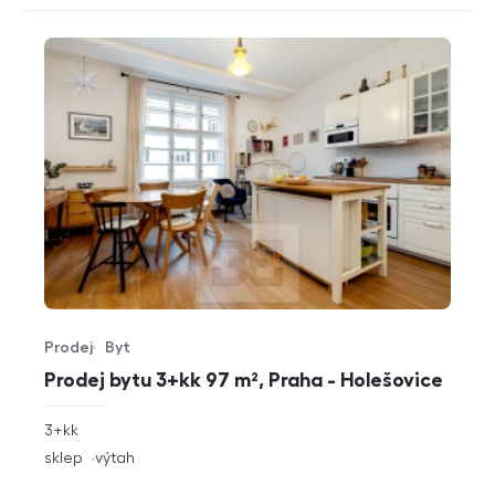
Prodej
Byt
Typ nabídky
Typ nemovitosti
Prodej bytu 3+kk 97 m², Praha - Holešovice
rozměry
3+kk
dispozice
funkce
sklep
výtah