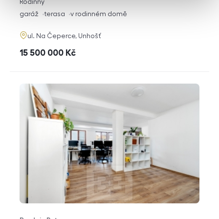
rozměry
Rodinný
dispozice
funkce
garáž
terasa
v rodinném domě
adresa
ul. Na Čeperce, Unhošť
cena
15 500 000
Kč