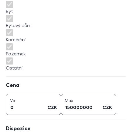
Byt
Bytový dům
Komerční
Pozemek
Ostatní
Cena
Cena
cena (
CZK
)
cena (
CZK
)
Min
Max
CZK
CZK
Dispozice