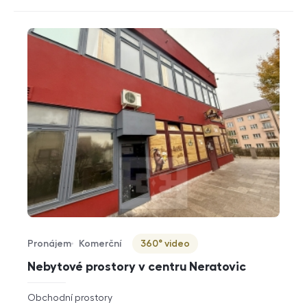
Pronájem
Komerční
360° video
Typ nabídky
Typ nemovitosti
Virtuální prohlídka
Nebytové prostory v centru Neratovic
rozměry
Obchodní prostory
dispozice