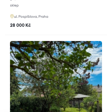
dispozice
funkce
sklep
adresa
ul. Pospíšilova, Praha
cena
28 000
Kč