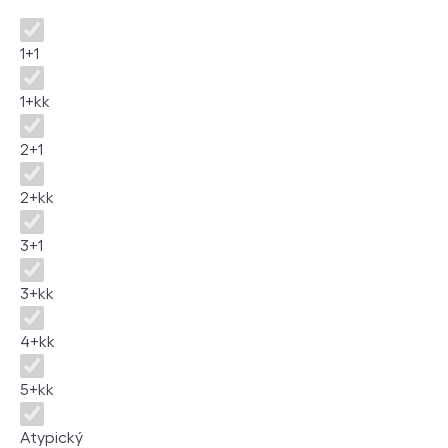
Dispozice
1+1
1+kk
2+1
2+kk
3+1
3+kk
4+kk
5+kk
Atypický