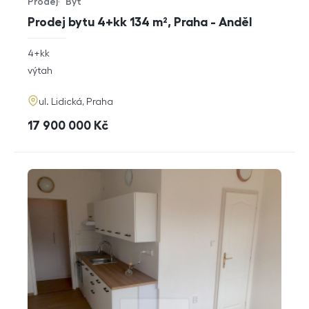
Prodej
Byt
Typ nabídky
Typ nemovitosti
Prodej bytu 4+kk 134 m², Praha - Anděl
rozměry
4+kk
dispozice
funkce
výtah
adresa
ul. Lidická, Praha
cena
17 900 000
Kč