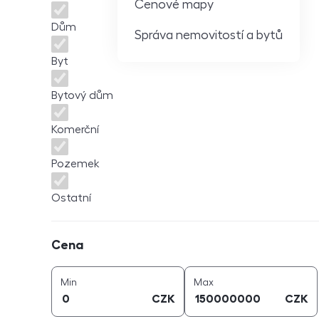
Cenové mapy
Dům
Správa nemovitostí a bytů
Byt
Bytový dům
Komerční
Pozemek
Ostatní
Cena
Cena
cena (
CZK
)
cena (
CZK
)
Min
Max
CZK
CZK