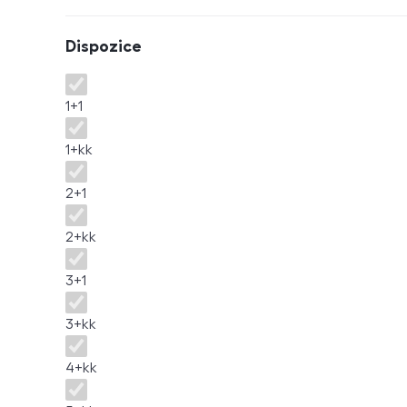
Dispozice
Dispozice
1+1
1+kk
2+1
2+kk
3+1
3+kk
4+kk