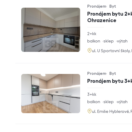
Pronájem
Byt
Typ nabídky
Typ nemovitosti
Pronájem bytu 2+k
Ohrazenice
rozměry
2+kk
dispozice
funkce
balkon
sklep
výtah
adresa
ul. U Sportovní školy
Pronájem
Byt
Typ nabídky
Typ nemovitosti
Pronájem bytu 3+k
rozměry
3+kk
dispozice
funkce
balkon
sklep
výtah
adresa
ul. Emilie Hyblerové,