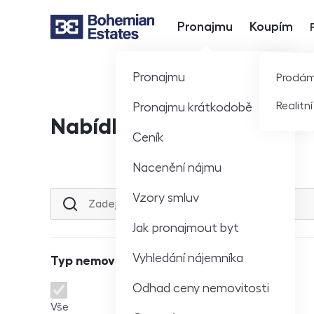
Pronajmu
Koupím
Hlavní nabídka
Pronajmu
Prodá
Realitn
Pronajmu krátkodobě
Nabídka nemovitostí
Ceník
Nacenění nájmu
Vzory smluv
Lokalita nebo ulice
Jak pronajmout byt
Vyhledání nájemníka
Typ nemovitosti
Odhad ceny nemovitosti
Typ nemovitosti
Vše