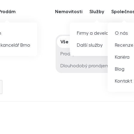
Prodám
Nemovitosti
Služby
Společno
m
Firmy a developeři
O nás
Typ nabídky
Vše
í kancelář Brno
Další služby
Recenze
Prodej
Kariéra
Dlouhodobý pronájem
Blog
Kontakt