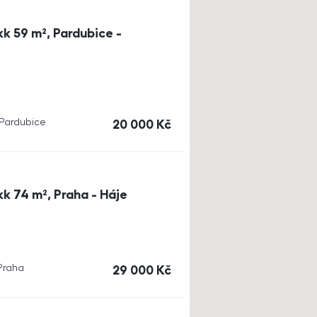
k 59 m², Pardubice -
, Pardubice
cena
20 000
Kč
k 74 m², Praha - Háje
 Praha
cena
29 000
Kč