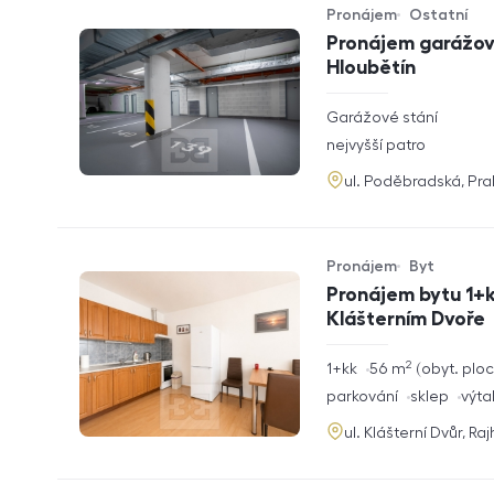
Pronájem
Ostatní
Typ nabídky
Typ nemovitosti
Pronájem garážové
Hloubětín
rozměry
Garážové stání
dispozice
funkce
nejvyšší patro
adresa
ul. Poděbradská, Pr
Pronájem
Byt
Typ nabídky
Typ nemovitosti
Pronájem bytu 1+k
Klášterním Dvoře
2
rozměry
1+kk
56
m
obyt. plo
dispozice
funkce
parkování
sklep
výta
adresa
ul. Klášterní Dvůr, Ra