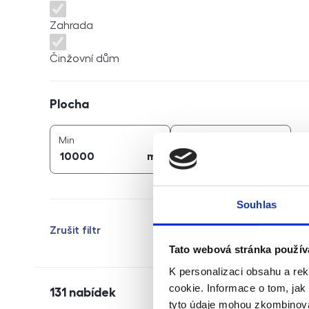
Zahrada
Činžovní dům
Plocha
Plocha
2
2
plocha (
m
)
plocha (
m
)
Min
Max
2
2
m
m
Souhlas
Zrušit filtr
Tato webová stránka použív
K personalizaci obsahu a re
cookie. Informace o tom, jak
131
nabídek
tyto údaje mohou zkombinovat