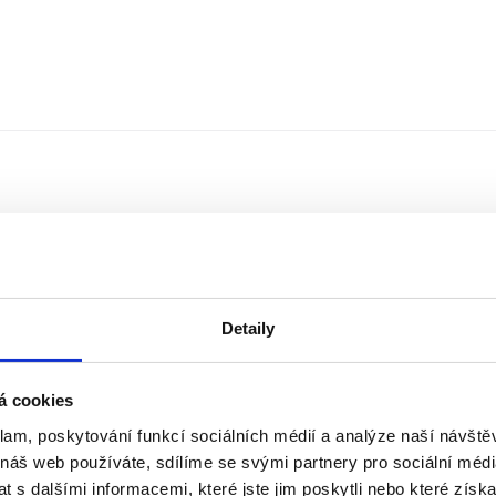
Detaily
á cookies
klam, poskytování funkcí sociálních médií a analýze naší návšt
Řazení
Měna
 náš web používáte, sdílíme se svými partnery pro sociální média
 s dalšími informacemi, které jste jim poskytli nebo které získa