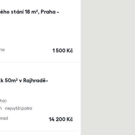
ho stání 18 m², Praha -
aha
cena
1 500
Kč
k 50m² v Rajhradě-
cha
h
nejvyšší patro
jhrad
cena
14 200
Kč