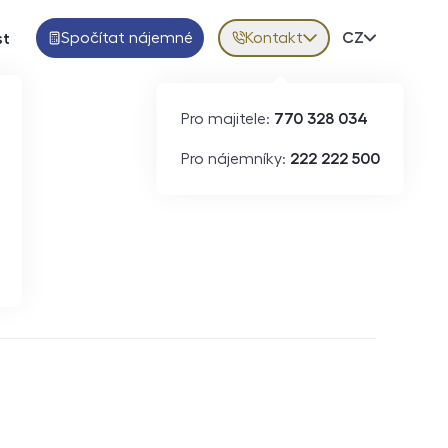
Spočítat nájemné
Kontakt
Volba jazy
CZ
st
Pro majitele:
770 328 034
Pro nájemníky:
222 222 500
Krátkodobý pronájem