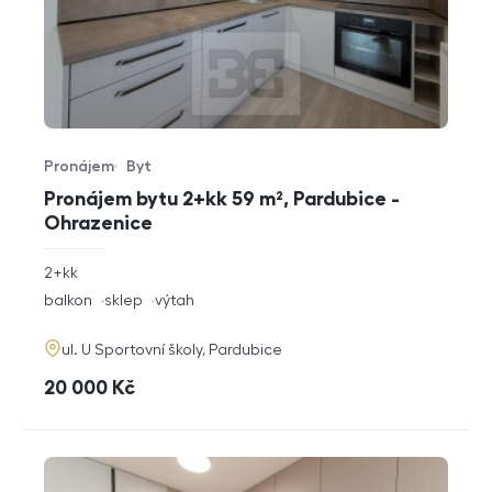
Pronájem
Byt
Typ nabídky
Typ nemovitosti
Pronájem bytu 2+kk 59 m², Pardubice -
Ohrazenice
rozměry
2+kk
dispozice
funkce
balkon
sklep
výtah
adresa
ul. U Sportovní školy, Pardubice
cena
20 000
Kč