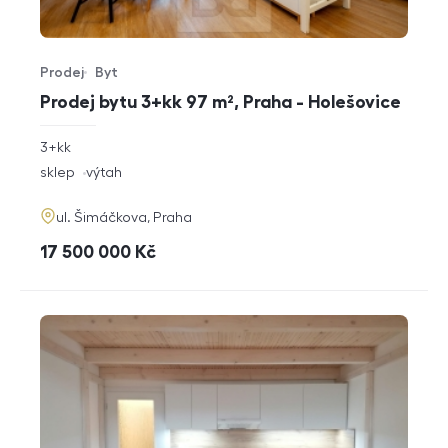
Prodej
Byt
Typ nabídky
Typ nemovitosti
Prodej bytu 3+kk 97 m², Praha - Holešovice
rozměry
3+kk
dispozice
funkce
sklep
výtah
adresa
ul. Šimáčkova, Praha
cena
17 500 000
Kč