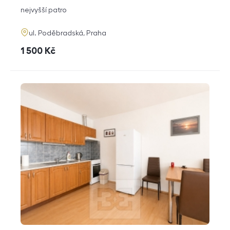
dispozice
funkce
nejvyšší patro
adresa
ul. Poděbradská, Praha
cena
1 500
Kč