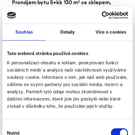
Pronájem bytu 5+kk 130 m² se sklepem,
balkonem a parkováním, Praha - Jinonice
rozměry
5+kk
dispozice
funkce
parkování
balkon
sklep
výtah
Souhlas
Detaily
Více o cookies
adresa
ul. Kohoutových, Praha
Tato webová stránka používá cookies
cena
49 000
Kč
K personalizaci obsahu a reklam, poskytování funkcí
sociálních médií a analýze naší návštěvnosti využíváme
soubory cookie. Informace o tom, jak náš web používáte,
sdílíme se svými partnery pro sociální média, inzerci a
analýzy. Partneři tyto údaje mohou zkombinovat s
dalšími informacemi, které jste jim poskytli nebo které
získali v důsledku toho, že používáte jejich služby.
Výběr
Nutné
souhlasu