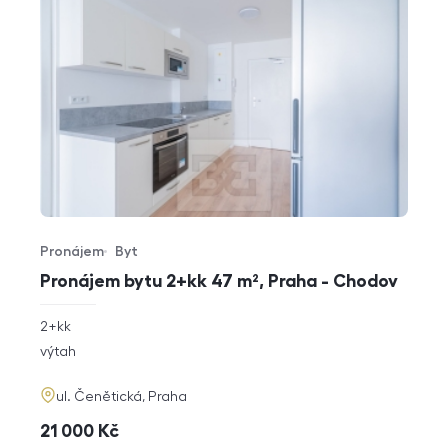
Pronájem
Byt
Typ nabídky
Typ nemovitosti
Pronájem bytu 2+kk 47 m², Praha - Chodov
rozměry
2+kk
dispozice
funkce
výtah
adresa
ul. Čenětická, Praha
cena
21 000
Kč