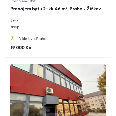
Pronájem
Byt
Typ nabídky
Typ nemovitosti
Pronájem bytu 2+kk 46 m², Praha - Žižkov
rozměry
2+kk
dispozice
funkce
sklep
adresa
ul. Viklefova, Praha
cena
19 000
Kč