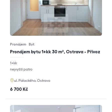
Pronájem
Byt
Typ nabídky
Typ nemovitosti
Pronájem bytu 1+kk 30 m², Ostrava - Přívoz
rozměry
1+kk
dispozice
funkce
nejvyšší patro
adresa
ul. Palackého, Ostrava
cena
6 700
Kč