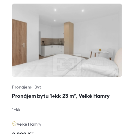
Pronájem
Byt
Typ nabídky
Typ nemovitosti
Pronájem bytu 1+kk 23 m², Velké Hamry
rozměry
1+kk
dispozice
funkce
adresa
Velké Hamry