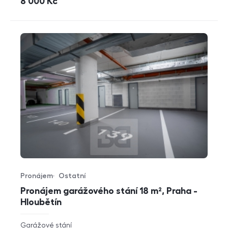
cena
8 000
Kč
Pronájem
Ostatní
Typ nabídky
Typ nemovitosti
Pronájem garážového stání 18 m², Praha -
Hloubětín
rozměry
Garážové stání