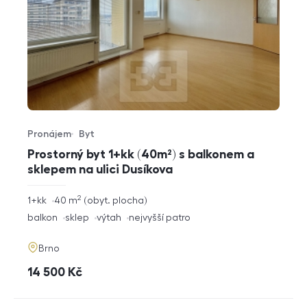
Pronájem
Byt
Typ nabídky
Typ nemovitosti
Prostorný byt 1+kk (40m²) s balkonem a
sklepem na ulici Dusíkova
2
rozměry
1+kk
40
m
obyt. plocha
dispozice
funkce
balkon
sklep
výtah
nejvyšší patro
adresa
Brno
cena
14 500
Kč