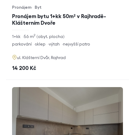
Pronájem
Byt
Typ nabídky
Typ nemovitosti
Pronájem bytu 1+kk 50m² v Rajhradě-
Klášterním Dvoře
2
rozměry
1+kk
56
m
obyt. plocha
dispozice
funkce
parkování
sklep
výtah
nejvyšší patro
adresa
ul. Klášterní Dvůr, Rajhrad
cena
14 200
Kč