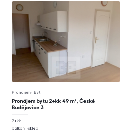
Pronájem
Byt
Typ nabídky
Typ nemovitosti
Pronájem bytu 2+kk 49 m², České
Budějovice 3
rozměry
2+kk
dispozice
funkce
balkon
sklep