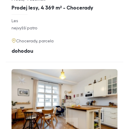
Typ nabídky
Typ nemovitosti
Prodej lesy, 4 369 m² - Chocerady
rozměry
Les
dispozice
funkce
nejvyšší patro
adresa
Chocerady, parcela
cena
dohodou