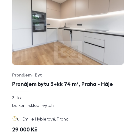
Pronájem
Byt
Typ nabídky
Typ nemovitosti
Pronájem bytu 3+kk 74 m², Praha - Háje
rozměry
3+kk
dispozice
funkce
balkon
sklep
výtah
adresa
ul. Emilie Hyblerové, Praha
cena
29 000
Kč