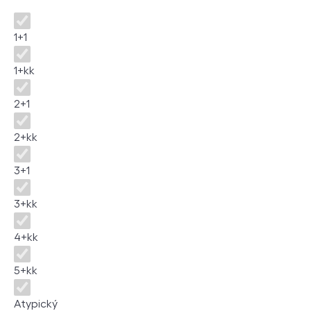
Dispozice
1+1
1+kk
2+1
2+kk
3+1
3+kk
4+kk
5+kk
Atypický