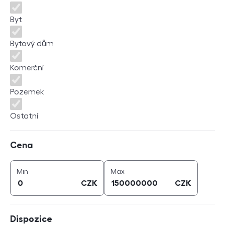
Byt
Bytový dům
Komerční
Pozemek
Ostatní
Cena
Cena
cena (
CZK
)
cena (
CZK
)
Min
Max
CZK
CZK
Dispozice