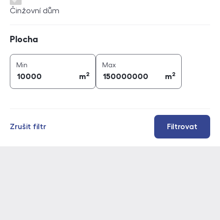
Činžovní dům
Plocha
Plocha
2
2
plocha (
m
)
plocha (
m
)
Min
Max
2
2
m
m
Zrušit filtr
Filtrovat