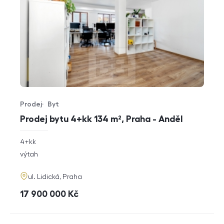
Prodej
Byt
Typ nabídky
Typ nemovitosti
Prodej bytu 4+kk 134 m², Praha - Anděl
rozměry
4+kk
dispozice
funkce
výtah
adresa
ul. Lidická, Praha
cena
17 900 000
Kč