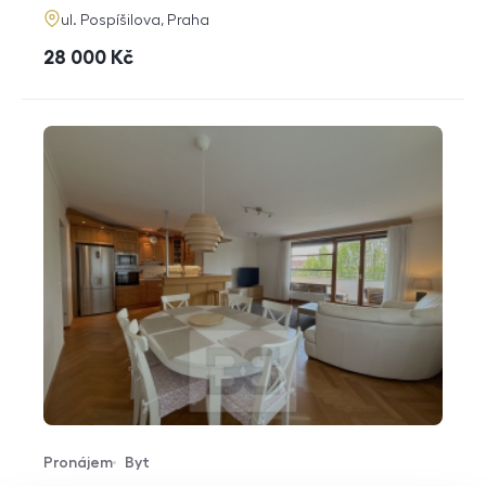
adresa
ul. Pospíšilova, Praha
cena
28 000
Kč
Pronájem
Byt
Typ nabídky
Typ nemovitosti