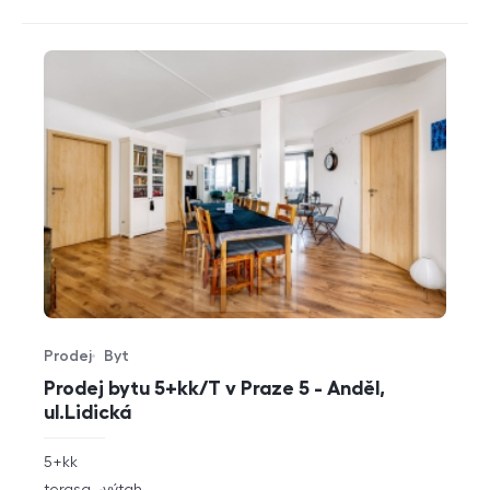
Prodej
Byt
Typ nabídky
Typ nemovitosti
Prodej bytu 5+kk/T v Praze 5 - Anděl,
ul.Lidická
rozměry
5+kk
dispozice
funkce