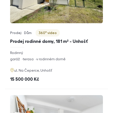
Prodej
Dům
360° video
Typ nabídky
Typ nemovitosti
Virtuální prohlídka
Prodej rodinné domy, 181 m² - Unhošť
rozměry
Rodinný
dispozice
funkce
garáž
terasa
v rodinném domě
adresa
ul. Na Čeperce, Unhošť
cena
15 500 000
Kč