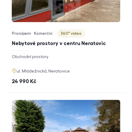
Pronájem
Komerční
360° video
Typ nabídky
Typ nemovitosti
Virtuální prohlídka
Nebytové prostory v centru Neratovic
rozměry
Obchodní prostory
dispozice
funkce
adresa
ul. Mládežnická, Neratovice
cena
24 990
Kč