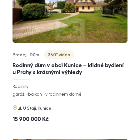
Prodej
Dům
360° video
Typ nabídky
Typ nemovitosti
Virtuální prohlídka
Rodinný dům v obci Kunice – klidné bydlení
u Prahy s krásnými výhledy
rozměry
Rodinný
dispozice
funkce
garáž
balkon
v rodinném domě
adresa
ul. U Stájí, Kunice
cena
15 900 000
Kč