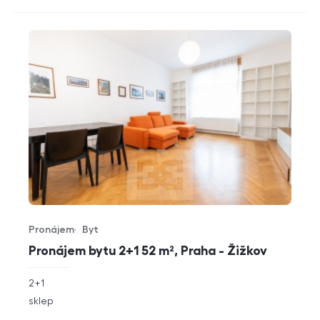
Pronájem
Byt
Typ nabídky
Typ nemovitosti
Pronájem bytu 2+1 52 m², Praha - Žižkov
rozměry
2+1
dispozice
funkce
sklep