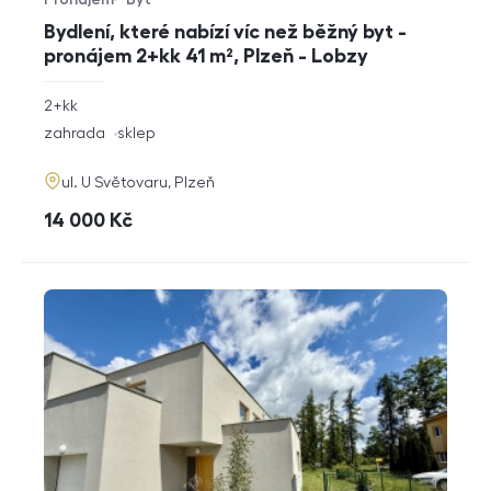
Typ nabídky
Typ nemovitosti
Bydlení, které nabízí víc než běžný byt -
pronájem 2+kk 41 m², Plzeň - Lobzy
rozměry
2+kk
dispozice
funkce
zahrada
sklep
adresa
ul. U Světovaru, Plzeň
cena
14 000
Kč