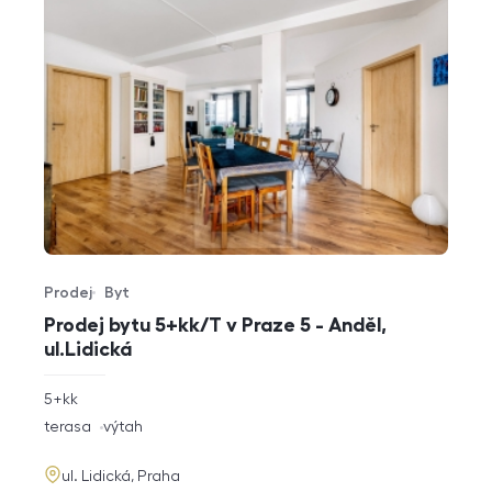
Prodej
Byt
Typ nabídky
Typ nemovitosti
Prodej bytu 5+kk/T v Praze 5 - Anděl,
ul.Lidická
rozměry
5+kk
dispozice
funkce
terasa
výtah
adresa
ul. Lidická, Praha