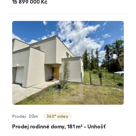
cena
15 899 000
Kč
Prodej
Dům
360° video
Typ nabídky
Typ nemovitosti
Virtuální prohlídka
Prodej rodinné domy, 181 m² - Unhošť