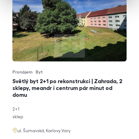
Pronájem
Byt
Typ nabídky
Typ nemovitosti
Světlý byt 2+1 po rekonstrukci | Zahrada, 2
sklepy, meandr i centrum pár minut od
domu
rozměry
2+1
dispozice
funkce
sklep
adresa
ul. Šumavská, Karlovy Vary