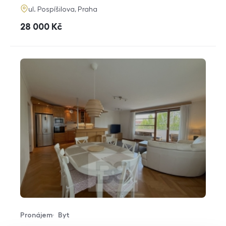
adresa
ul. Pospíšilova, Praha
cena
28 000
Kč
Pronájem
Byt
Typ nabídky
Typ nemovitosti