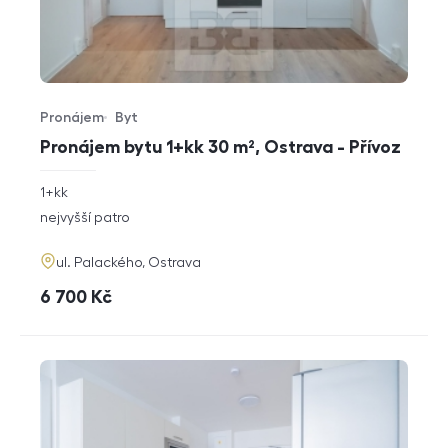
Pronájem
Byt
Typ nabídky
Typ nemovitosti
Pronájem bytu 1+kk 30 m², Ostrava - Přívoz
rozměry
1+kk
dispozice
funkce
nejvyšší patro
adresa
ul. Palackého, Ostrava
cena
6 700
Kč