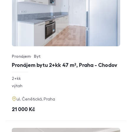
Pronájem
Byt
Typ nabídky
Typ nemovitosti
Pronájem bytu 2+kk 47 m², Praha - Chodov
rozměry
2+kk
dispozice
funkce
výtah
adresa
ul. Čenětická, Praha
cena
21 000
Kč