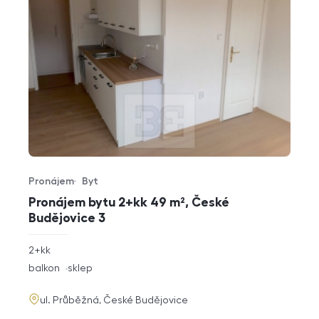
Pronájem
Byt
Typ nabídky
Typ nemovitosti
Pronájem bytu 2+kk 49 m², České
Budějovice 3
rozměry
2+kk
dispozice
funkce
balkon
sklep
adresa
ul. Průběžná, České Budějovice