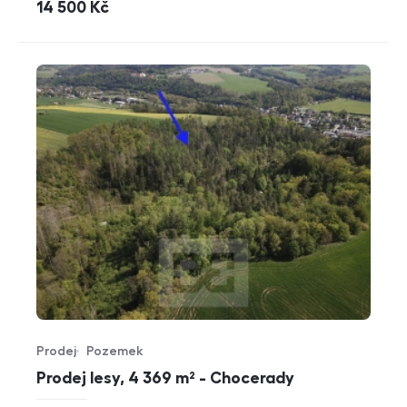
cena
14 500
Kč
Prodej
Pozemek
Typ nabídky
Typ nemovitosti
Prodej lesy, 4 369 m² - Chocerady