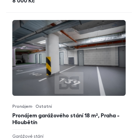
cena
8 000
Kč
Pronájem
Ostatní
Typ nabídky
Typ nemovitosti
Pronájem garážového stání 18 m², Praha -
Hloubětín
rozměry
Garážové stání