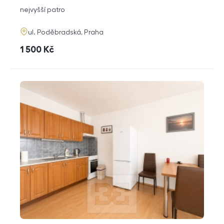
dispozice
funkce
nejvyšší patro
adresa
ul. Poděbradská, Praha
cena
1 500
Kč