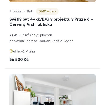
Pronájem
Byt
360° video
Typ nabídky
Typ nemovitosti
Virtuální prohlídka
Světlý byt 4+kk/B/G v projektu v Praze 6 –
Červený Vrch, ul. Irská
2
rozměry
4+kk
153
m
obyt. plocha
dispozice
funkce
parkování
terasa
balkon
lodžie
výtah
adresa
ul. Irská, Praha
cena
36 500
Kč