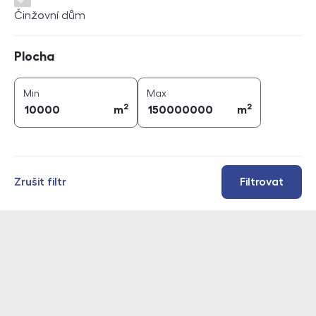
Činžovní dům
Plocha
Plocha
2
2
plocha (
m
)
plocha (
m
)
Min
Max
2
2
m
m
Zrušit filtr
Filtrovat