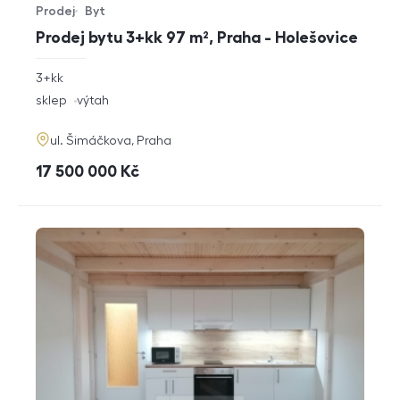
Prodej
Byt
Typ nabídky
Typ nemovitosti
Prodej bytu 3+kk 97 m², Praha - Holešovice
rozměry
3+kk
dispozice
funkce
sklep
výtah
adresa
ul. Šimáčkova, Praha
cena
17 500 000
Kč