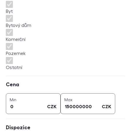
Byt
Bytový dům
Komerční
Pozemek
Ostatní
Cena
Cena
cena (
CZK
)
cena (
CZK
)
Min
Max
CZK
CZK
Dispozice