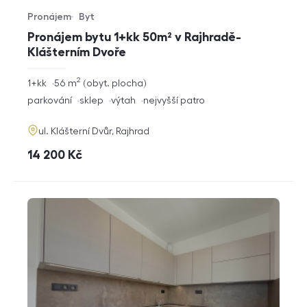
Pronájem
Byt
Typ nabídky
Typ nemovitosti
Pronájem bytu 1+kk 50m² v Rajhradě-
Klášterním Dvoře
2
rozměry
1+kk
56
m
obyt. plocha
dispozice
funkce
parkování
sklep
výtah
nejvyšší patro
adresa
ul. Klášterní Dvůr, Rajhrad
cena
14 200
Kč