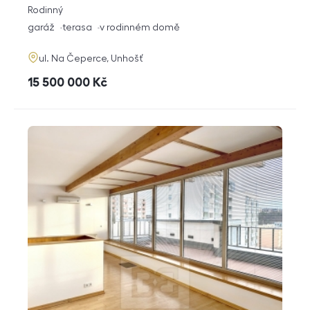
rozměry
Rodinný
dispozice
funkce
garáž
terasa
v rodinném domě
adresa
ul. Na Čeperce, Unhošť
cena
15 500 000
Kč