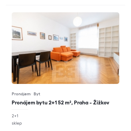
Pronájem
Byt
Typ nabídky
Typ nemovitosti
Pronájem bytu 2+1 52 m², Praha - Žižkov
rozměry
2+1
dispozice
funkce
sklep