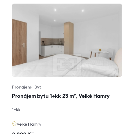
Pronájem
Byt
Typ nabídky
Typ nemovitosti
Pronájem bytu 1+kk 23 m², Velké Hamry
rozměry
1+kk
dispozice
funkce
adresa
Velké Hamry