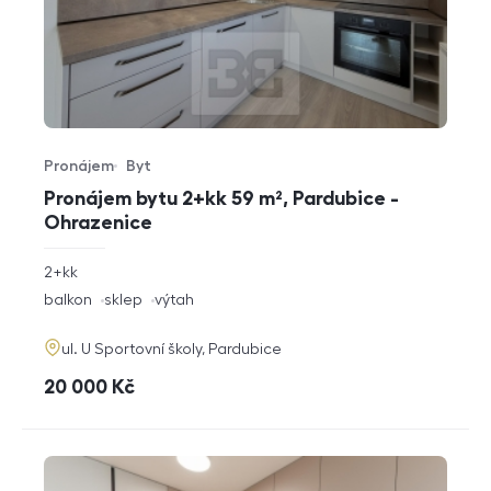
Pronájem
Byt
Typ nabídky
Typ nemovitosti
Pronájem bytu 2+kk 59 m², Pardubice -
Ohrazenice
rozměry
2+kk
dispozice
funkce
balkon
sklep
výtah
adresa
ul. U Sportovní školy, Pardubice
cena
20 000
Kč