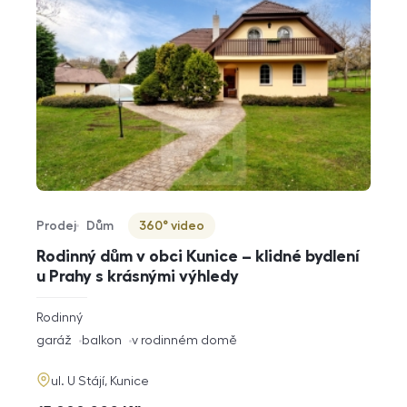
Prodej
Dům
360° video
Typ nabídky
Typ nemovitosti
Virtuální prohlídka
Rodinný dům v obci Kunice – klidné bydlení
u Prahy s krásnými výhledy
rozměry
Rodinný
dispozice
funkce
garáž
balkon
v rodinném domě
adresa
ul. U Stájí, Kunice