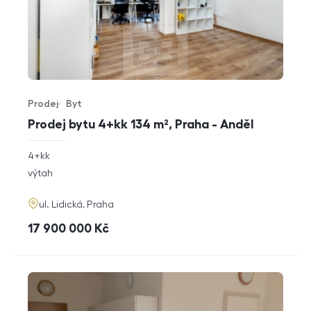
Prodej
Byt
Typ nabídky
Typ nemovitosti
Prodej bytu 4+kk 134 m², Praha - Anděl
rozměry
4+kk
dispozice
funkce
výtah
adresa
ul. Lidická, Praha
cena
17 900 000
Kč