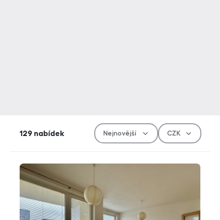
Řazen
Měn
129
nabídek