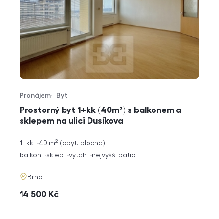
Pronájem
Byt
Typ nabídky
Typ nemovitosti
Prostorný byt 1+kk (40m²) s balkonem a
sklepem na ulici Dusíkova
2
rozměry
1+kk
40
m
obyt. plocha
dispozice
funkce
balkon
sklep
výtah
nejvyšší patro
adresa
Brno
cena
14 500
Kč