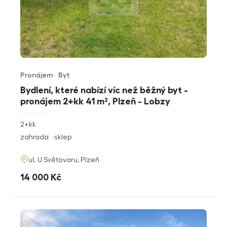
Pronájem
Byt
Typ nabídky
Typ nemovitosti
Bydlení, které nabízí víc než běžný byt -
pronájem 2+kk 41 m², Plzeň - Lobzy
rozměry
2+kk
dispozice
funkce
zahrada
sklep
adresa
ul. U Světovaru, Plzeň
cena
14 000
Kč