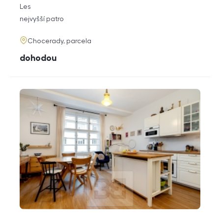
rozměry
Les
dispozice
funkce
nejvyšší patro
adresa
Chocerady, parcela
cena
dohodou