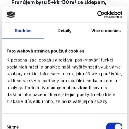
Pronájem bytu 5+kk 130 m² se sklepem,
balkonem a parkováním, Praha - Jinonice
rozměry
5+kk
dispozice
funkce
parkování
balkon
sklep
výtah
Souhlas
Detaily
Více o cookies
adresa
ul. Kohoutových, Praha
Tato webová stránka používá cookies
cena
49 000
Kč
K personalizaci obsahu a reklam, poskytování funkcí
sociálních médií a analýze naší návštěvnosti využíváme
soubory cookie. Informace o tom, jak náš web používáte,
sdílíme se svými partnery pro sociální média, inzerci a
analýzy. Partneři tyto údaje mohou zkombinovat s
dalšími informacemi, které jste jim poskytli nebo které
získali v důsledku toho, že používáte jejich služby.
Výběr
Nutné
souhlasu