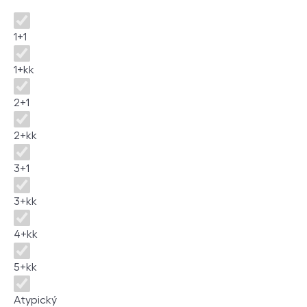
Dispozice
1+1
1+kk
2+1
2+kk
3+1
3+kk
4+kk
5+kk
Atypický