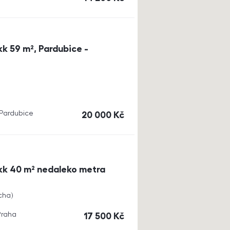
k 59 m², Pardubice -
, Pardubice
cena
20 000
Kč
kk 40 m² nedaleko metra
cha
Praha
cena
17 500
Kč