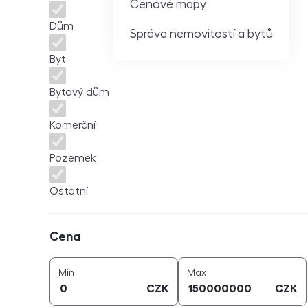
Cenové mapy
Dům
Správa nemovitostí a bytů
Byt
Bytový dům
Komerční
Pozemek
Ostatní
Cena
Cena
cena (
CZK
)
cena (
CZK
)
Min
Max
CZK
CZK