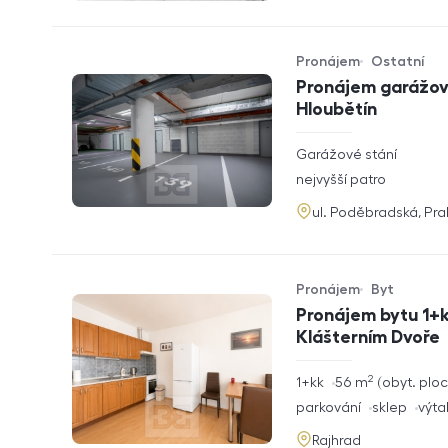
Pronájem
Ostatní
Typ nabídky
Typ nemovitosti
Pronájem garážové
Hloubětín
rozměry
Garážové stání
dispozice
funkce
nejvyšší patro
adresa
ul. Poděbradská, Pr
Pronájem
Byt
Typ nabídky
Typ nemovitosti
Pronájem bytu 1+k
Klášterním Dvoře
2
rozměry
1+kk
56
m
obyt. plo
dispozice
funkce
parkování
sklep
výta
adresa
Rajhrad