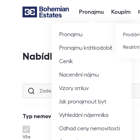
Pronajmu
Koupím
Hlavní nabídka
Pronajmu
Prodá
Realitn
Pronajmu krátkodobě
Nabídka nemovitostí
Ceník
Nacenění nájmu
Vzory smluv
Lokalita nebo ulice
Jak pronajmout byt
Vyhledání nájemníka
Typ nemovitosti
Odhad ceny nemovitosti
Typ nemovitosti
Vše