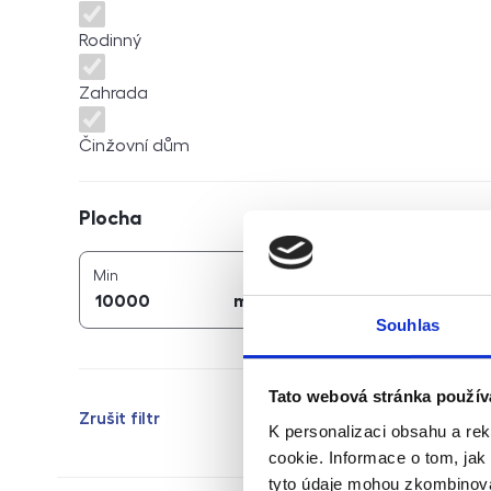
Rodinný
Zahrada
Činžovní dům
Plocha
Plocha
2
2
plocha (
m
)
plocha (
m
)
Min
Max
2
2
m
m
Souhlas
Tato webová stránka použív
Zrušit filtr
K personalizaci obsahu a re
cookie. Informace o tom, jak
tyto údaje mohou zkombinovat