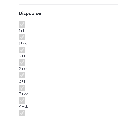
Dispozice
Dispozice
1+1
1+kk
2+1
2+kk
3+1
3+kk
4+kk