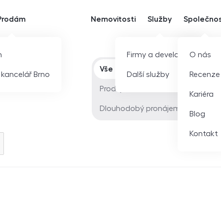
Prodám
Nemovitosti
Služby
Společno
m
Firmy a developeři
O nás
Typ nabídky
Vše
í kancelář Brno
Další služby
Recenze
Prodej
Kariéra
Dlouhodobý pronájem
Blog
Kontakt