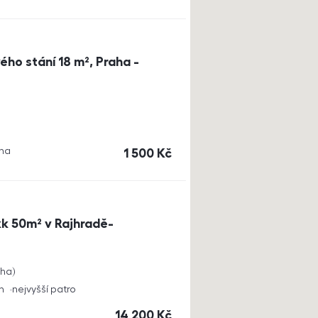
ho stání 18 m², Praha -
aha
cena
1 500
Kč
k 50m² v Rajhradě-
cha
h
nejvyšší patro
cena
14 200
Kč