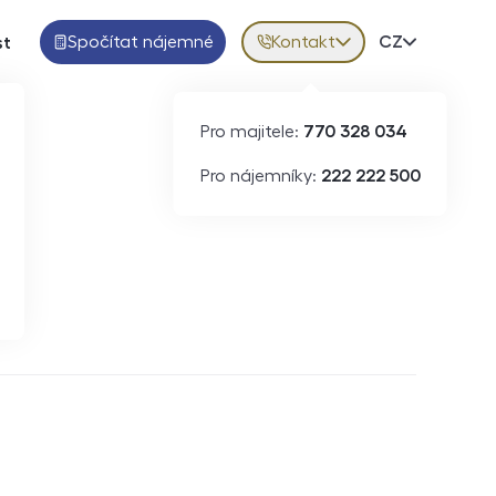
Spočítat nájemné
Kontakt
Volba jazy
CZ
st
Pro majitele:
770 328 034
Pro nájemníky:
222 222 500
Krátkodobý pronájem