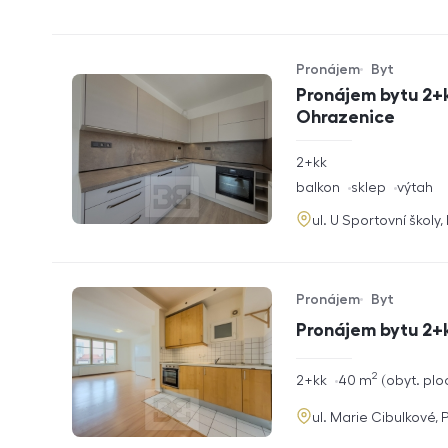
Pronájem
Byt
Typ nabídky
Typ nemovitosti
Pronájem bytu 2+k
Ohrazenice
rozměry
2+kk
dispozice
funkce
balkon
sklep
výtah
adresa
ul. U Sportovní školy
Pronájem
Byt
Typ nabídky
Typ nemovitosti
Pronájem bytu 2+
2
rozměry
2+kk
40
m
obyt. plo
dispozice
funkce
adresa
ul. Marie Cibulkové, 