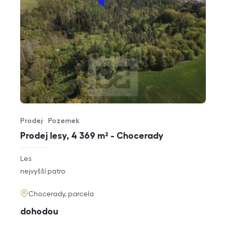
Prodej
Pozemek
Typ nabídky
Typ nemovitosti
Prodej lesy, 4 369 m² - Chocerady
rozměry
Les
dispozice
funkce
nejvyšší patro
adresa
Chocerady, parcela
cena
dohodou