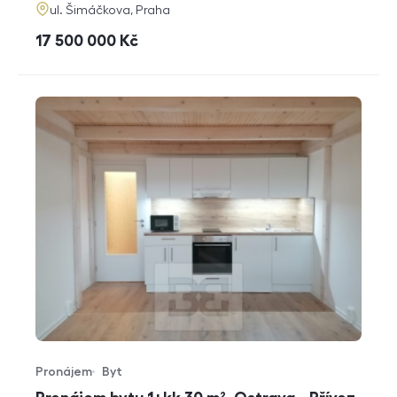
adresa
ul. Šimáčkova, Praha
cena
17 500 000
Kč
Pronájem
Byt
Typ nabídky
Typ nemovitosti