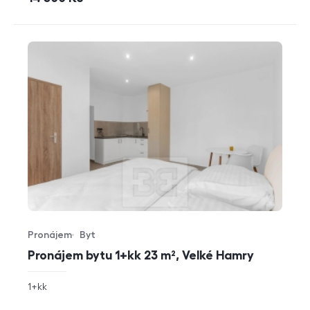
Pronájem
Byt
Typ nabídky
Typ nemovitosti
Pronájem bytu 1+kk 23 m², Velké Hamry
rozměry
1+kk
dispozice
funkce