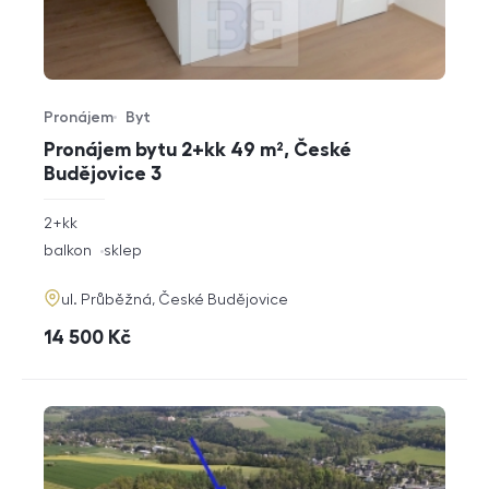
Pronájem
Byt
Typ nabídky
Typ nemovitosti
Pronájem bytu 2+kk 49 m², České
Budějovice 3
rozměry
2+kk
dispozice
funkce
balkon
sklep
adresa
ul. Průběžná, České Budějovice
cena
14 500
Kč