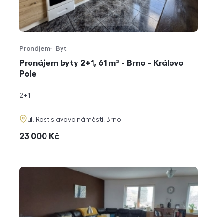
Pronájem
Byt
Typ nabídky
Typ nemovitosti
Pronájem byty 2+1, 61 m² - Brno - Královo
Pole
rozměry
2+1
dispozice
funkce
adresa
ul. Rostislavovo náměstí, Brno
cena
23 000
Kč