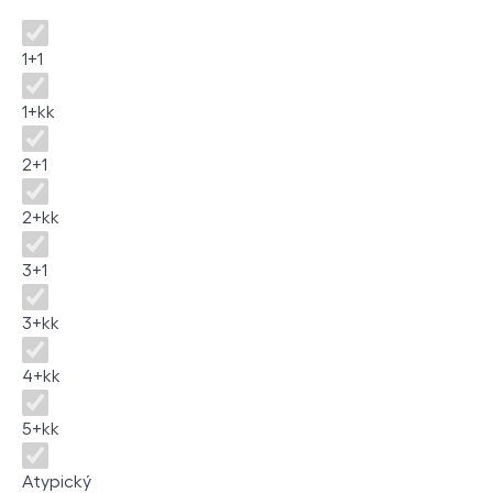
Dispozice
1+1
1+kk
2+1
2+kk
3+1
3+kk
4+kk
5+kk
Atypický