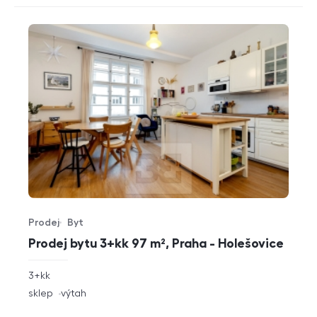
Prodej
Byt
Typ nabídky
Typ nemovitosti
Prodej bytu 3+kk 97 m², Praha - Holešovice
rozměry
3+kk
dispozice
funkce
sklep
výtah