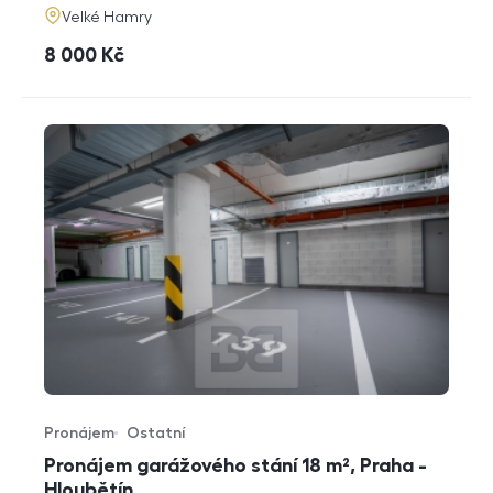
adresa
Velké Hamry
cena
8 000
Kč
Pronájem
Ostatní
Typ nabídky
Typ nemovitosti
Pronájem garážového stání 18 m², Praha -
Hloubětín