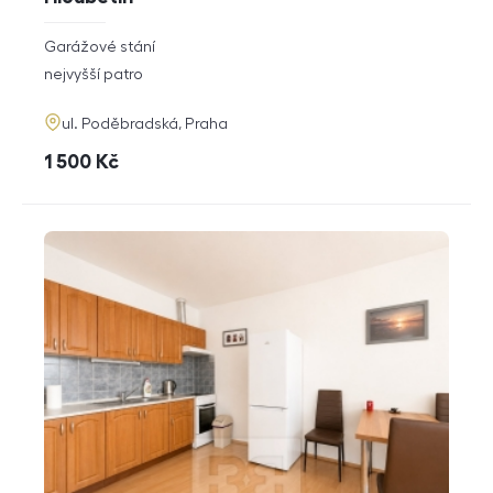
rozměry
Garážové stání
dispozice
funkce
nejvyšší patro
adresa
ul. Poděbradská, Praha
cena
1 500
Kč