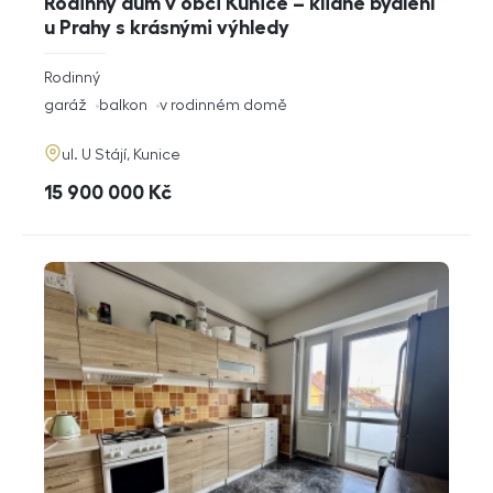
Rodinný dům v obci Kunice – klidné bydlení
u Prahy s krásnými výhledy
rozměry
Rodinný
dispozice
funkce
garáž
balkon
v rodinném domě
adresa
ul. U Stájí, Kunice
cena
15 900 000
Kč