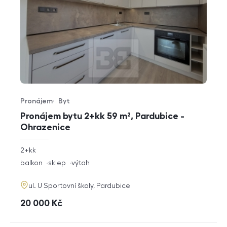
Pronájem
Byt
Typ nabídky
Typ nemovitosti
Pronájem bytu 2+kk 59 m², Pardubice -
Ohrazenice
rozměry
2+kk
dispozice
funkce
balkon
sklep
výtah
adresa
ul. U Sportovní školy, Pardubice
cena
20 000
Kč