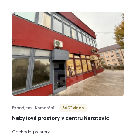
Pronájem
Komerční
360° video
Typ nabídky
Typ nemovitosti
Virtuální prohlídka
Nebytové prostory v centru Neratovic
rozměry
Obchodní prostory
dispozice