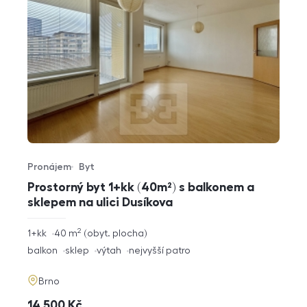
Pronájem
Byt
Typ nabídky
Typ nemovitosti
Prostorný byt 1+kk (40m²) s balkonem a
sklepem na ulici Dusíkova
2
rozměry
1+kk
40
m
obyt. plocha
dispozice
funkce
balkon
sklep
výtah
nejvyšší patro
adresa
Brno
cena
14 500
Kč