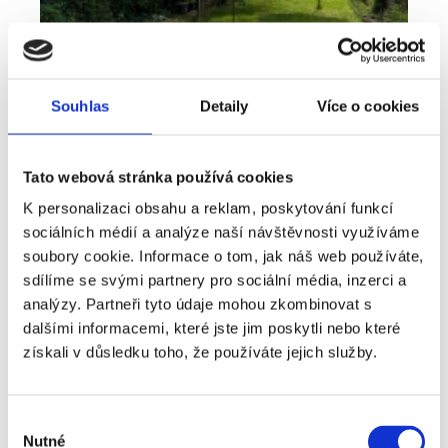
Souhlas
Detaily
Více o cookies
Tato webová stránka používá cookies
K personalizaci obsahu a reklam, poskytování funkcí
sociálních médií a analýze naší návštěvnosti využíváme
Pronájem
Byt
Typ nabídky
Typ nemovitosti
soubory cookie. Informace o tom, jak náš web používáte,
Bydlení, které nabízí víc než běžný byt -
sdílíme se svými partnery pro sociální média, inzerci a
pronájem 2+kk 41 m², Plzeň - Lobzy
analýzy. Partneři tyto údaje mohou zkombinovat s
dalšími informacemi, které jste jim poskytli nebo které
rozměry
2+kk
dispozice
získali v důsledku toho, že používáte jejich služby.
funkce
zahrada
sklep
adresa
ul. U Světovaru, Plzeň
Výběr
Nutné
cena
14 000
Kč
souhlasu