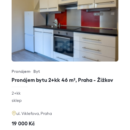
Pronájem
Byt
Typ nabídky
Typ nemovitosti
Pronájem bytu 2+kk 46 m², Praha - Žižkov
rozměry
2+kk
dispozice
funkce
sklep
adresa
ul. Viklefova, Praha
cena
19 000
Kč