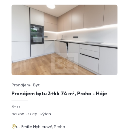
Pronájem
Byt
Typ nabídky
Typ nemovitosti
Pronájem bytu 3+kk 74 m², Praha - Háje
rozměry
3+kk
dispozice
funkce
balkon
sklep
výtah
adresa
ul. Emilie Hyblerové, Praha