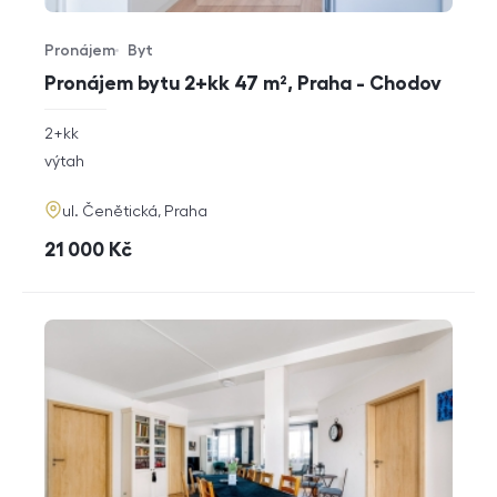
Pronájem
Byt
Typ nabídky
Typ nemovitosti
Pronájem bytu 2+kk 47 m², Praha - Chodov
rozměry
2+kk
dispozice
funkce
výtah
adresa
ul. Čenětická, Praha
cena
21 000
Kč