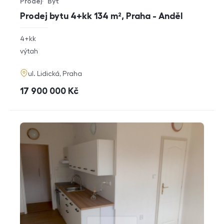
Prodej
Byt
Typ nabídky
Typ nemovitosti
Prodej bytu 4+kk 134 m², Praha - Anděl
rozměry
4+kk
dispozice
funkce
výtah
adresa
ul. Lidická, Praha
cena
17 900 000
Kč