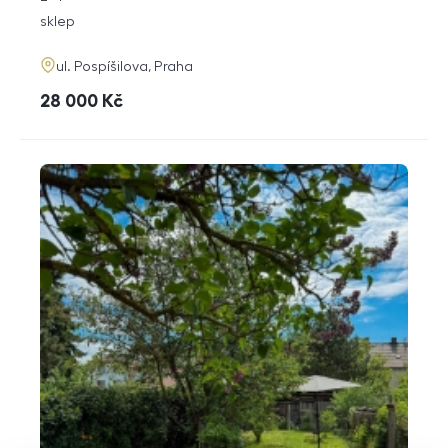
dispozice
funkce
sklep
adresa
ul. Pospíšilova, Praha
cena
28 000
Kč