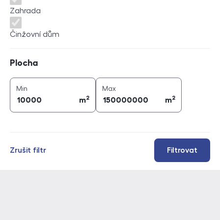
Zahrada
Činžovní dům
Plocha
Plocha
2
2
plocha (
m
)
plocha (
m
)
Min
Max
2
2
m
m
Zrušit filtr
Filtrovat