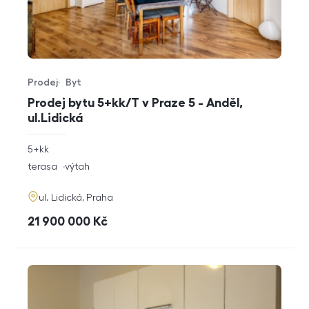
Prodej
Byt
Typ nabídky
Typ nemovitosti
Prodej bytu 5+kk/T v Praze 5 - Anděl,
ul.Lidická
rozměry
5+kk
dispozice
funkce
terasa
výtah
adresa
ul. Lidická, Praha
cena
21 900 000
Kč