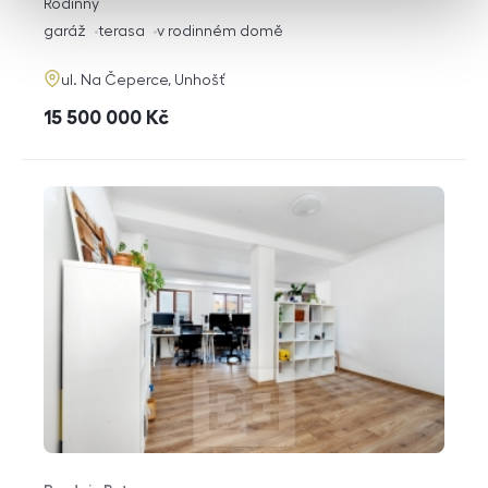
rozměry
Rodinný
dispozice
funkce
garáž
terasa
v rodinném domě
adresa
ul. Na Čeperce, Unhošť
cena
15 500 000
Kč