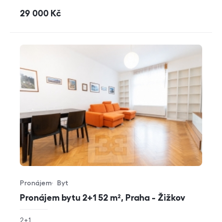
cena
29 000
Kč
Pronájem
Byt
Typ nabídky
Typ nemovitosti
Pronájem bytu 2+1 52 m², Praha - Žižkov
rozměry
2+1