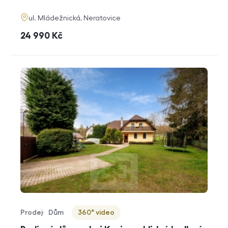
funkce
adresa
ul. Mládežnická, Neratovice
cena
24 990
Kč
Prodej
Dům
360° video
Typ nabídky
Typ nemovitosti
Virtuální prohlídka