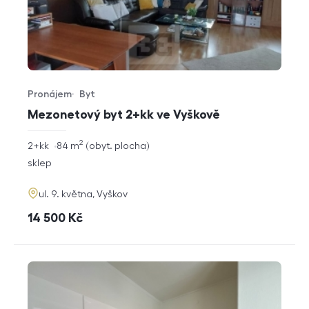
Pronájem
Byt
Typ nabídky
Typ nemovitosti
Mezonetový byt 2+kk ve Vyškově
2
rozměry
2+kk
84
m
obyt. plocha
dispozice
funkce
sklep
adresa
ul. 9. května, Vyškov
cena
14 500
Kč