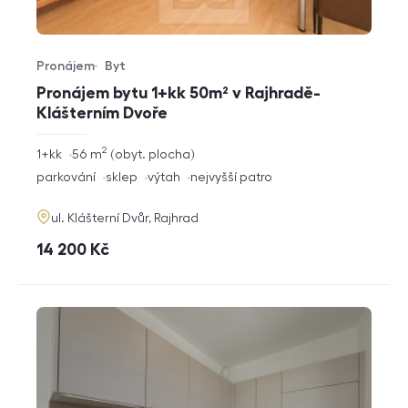
Pronájem
Byt
Typ nabídky
Typ nemovitosti
Pronájem bytu 1+kk 50m² v Rajhradě-
Klášterním Dvoře
2
rozměry
1+kk
56
m
obyt. plocha
dispozice
funkce
parkování
sklep
výtah
nejvyšší patro
adresa
ul. Klášterní Dvůr, Rajhrad
cena
14 200
Kč