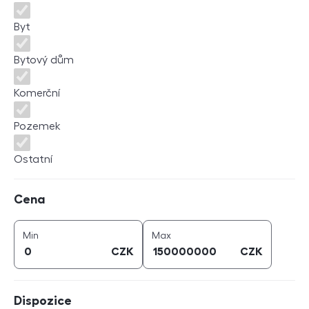
Byt
Bytový dům
Komerční
Pozemek
Ostatní
Cena
Cena
cena (
CZK
)
cena (
CZK
)
Min
Max
CZK
CZK
Dispozice