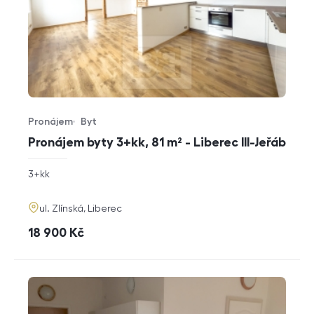
Pronájem
Byt
Typ nabídky
Typ nemovitosti
Pronájem byty 3+kk, 81 m² - Liberec III-Jeřáb
rozměry
3+kk
dispozice
funkce
adresa
ul. Zlínská, Liberec
cena
18 900
Kč