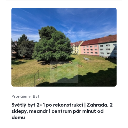
Pronájem
Byt
Typ nabídky
Typ nemovitosti
Světlý byt 2+1 po rekonstrukci | Zahrada, 2
sklepy, meandr i centrum pár minut od
domu