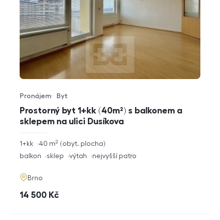
Pronájem
Byt
Typ nabídky
Typ nemovitosti
Prostorný byt 1+kk (40m²) s balkonem a
sklepem na ulici Dusíkova
2
rozměry
1+kk
40
m
obyt. plocha
dispozice
funkce
balkon
sklep
výtah
nejvyšší patro
adresa
Brno
cena
14 500
Kč