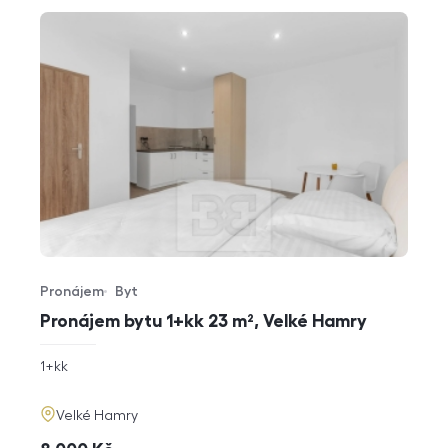
Pronájem
Byt
Typ nabídky
Typ nemovitosti
Pronájem bytu 1+kk 23 m², Velké Hamry
rozměry
1+kk
dispozice
funkce
adresa
Velké Hamry