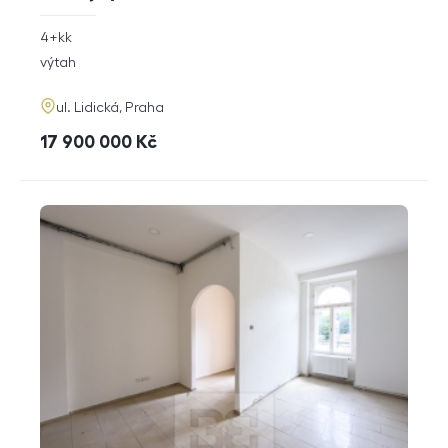
rozměry
4+kk
dispozice
funkce
výtah
adresa
ul. Lidická, Praha
cena
17 900 000
Kč