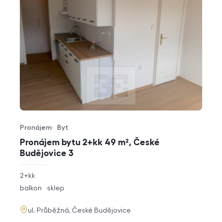
Pronájem
Byt
Typ nabídky
Typ nemovitosti
Pronájem bytu 2+kk 49 m², České
Budějovice 3
rozměry
2+kk
dispozice
funkce
balkon
sklep
adresa
ul. Průběžná, České Budějovice