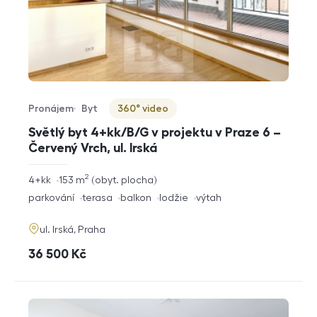
Pronájem
Byt
360° video
Typ nabídky
Typ nemovitosti
Virtuální prohlídka
Světlý byt 4+kk/B/G v projektu v Praze 6 –
Červený Vrch, ul. Irská
2
rozměry
4+kk
153
m
obyt. plocha
dispozice
funkce
parkování
terasa
balkon
lodžie
výtah
adresa
ul. Irská, Praha
cena
36 500
Kč