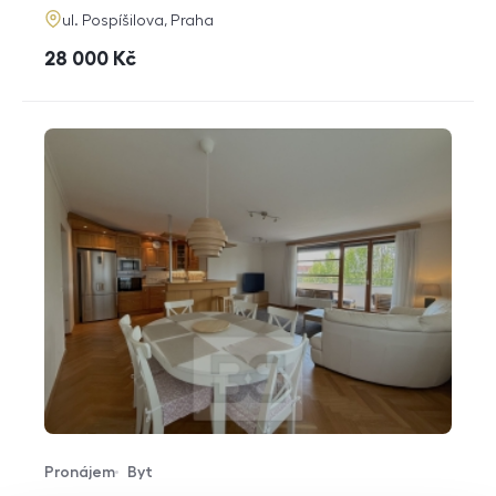
adresa
ul. Pospíšilova, Praha
cena
28 000
Kč
Pronájem
Byt
Typ nabídky
Typ nemovitosti