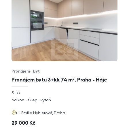
Pronájem
Byt
Typ nabídky
Typ nemovitosti
Pronájem bytu 3+kk 74 m², Praha - Háje
rozměry
3+kk
dispozice
funkce
balkon
sklep
výtah
adresa
ul. Emilie Hyblerové, Praha
cena
29 000
Kč