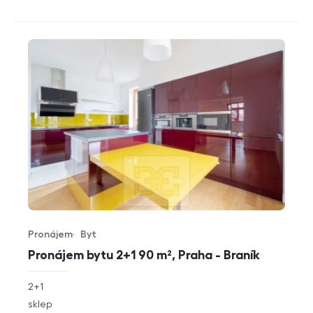
Pronájem
Byt
Typ nabídky
Typ nemovitosti
Pronájem bytu 2+1 90 m², Praha - Braník
rozměry
2+1
dispozice
funkce
sklep