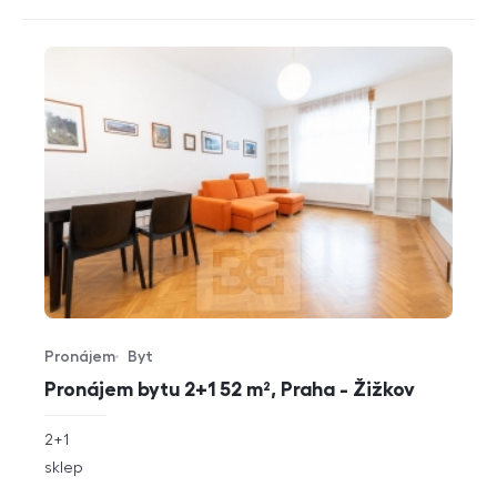
Pronájem
Byt
Typ nabídky
Typ nemovitosti
Pronájem bytu 2+1 52 m², Praha - Žižkov
rozměry
2+1
dispozice
funkce
sklep