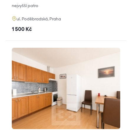
dispozice
funkce
nejvyšší patro
adresa
ul. Poděbradská, Praha
cena
1 500
Kč