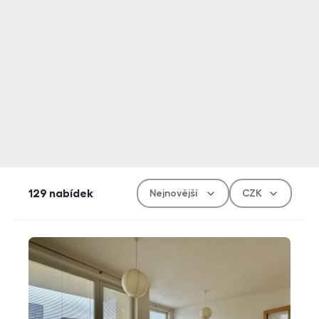
Řazen
Měn
129
nabídek