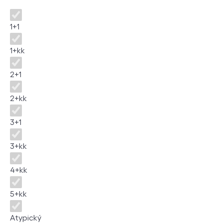
Dispozice
1+1
1+kk
2+1
2+kk
3+1
3+kk
4+kk
5+kk
Atypický