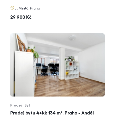
adresa
ul. Vlnitá, Praha
cena
29 900
Kč
Prodej
Byt
Typ nabídky
Typ nemovitosti
Prodej bytu 4+kk 134 m², Praha - Anděl