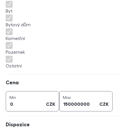
Byt
Bytový dům
Komerční
Pozemek
Ostatní
Cena
Cena
cena (
CZK
)
cena (
CZK
)
Min
Max
CZK
CZK
Dispozice