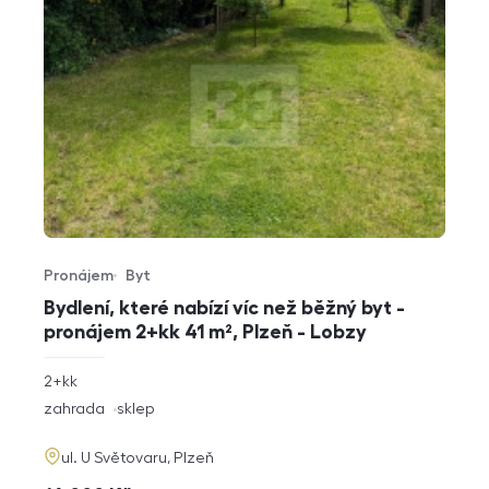
Pronájem
Byt
Typ nabídky
Typ nemovitosti
Bydlení, které nabízí víc než běžný byt -
pronájem 2+kk 41 m², Plzeň - Lobzy
rozměry
2+kk
dispozice
funkce
zahrada
sklep
adresa
ul. U Světovaru, Plzeň