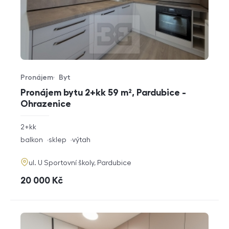
Pronájem
Byt
Typ nabídky
Typ nemovitosti
Pronájem bytu 2+kk 59 m², Pardubice -
Ohrazenice
rozměry
2+kk
dispozice
funkce
balkon
sklep
výtah
adresa
ul. U Sportovní školy, Pardubice
cena
20 000
Kč