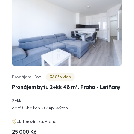
Pronájem
Byt
360° video
Typ nabídky
Typ nemovitosti
Virtuální prohlídka
Pronájem bytu 2+kk 48 m², Praha - Letňany
rozměry
2+kk
dispozice
funkce
garáž
balkon
sklep
výtah
adresa
ul. Terezínská, Praha
cena
25 000
Kč