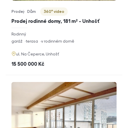
Prodej
Dům
360° video
Typ nabídky
Typ nemovitosti
Virtuální prohlídka
Prodej rodinné domy, 181 m² - Unhošť
rozměry
Rodinný
dispozice
funkce
garáž
terasa
v rodinném domě
adresa
ul. Na Čeperce, Unhošť
cena
15 500 000
Kč