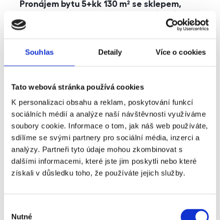
Pronájem bytu 5+kk 130 m² se sklepem,
balkonem a parkováním, Praha - Jinonice
rozměry
5+kk
dispozice
funkce
parkování
balkon
sklep
výtah
Souhlas
Detaily
Více o cookies
adresa
ul. Kohoutových, Praha
Tato webová stránka používá cookies
cena
49 000
Kč
K personalizaci obsahu a reklam, poskytování funkcí
sociálních médií a analýze naší návštěvnosti využíváme
soubory cookie. Informace o tom, jak náš web používáte,
sdílíme se svými partnery pro sociální média, inzerci a
analýzy. Partneři tyto údaje mohou zkombinovat s
dalšími informacemi, které jste jim poskytli nebo které
získali v důsledku toho, že používáte jejich služby.
Výběr
Nutné
souhlasu