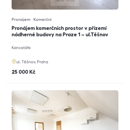
Pronájem
Komerční
Typ nabídky
Typ nemovitosti
Pronájem komerčních prostor v přízemí
nádherné budovy na Praze 1 – ul.Těšnov
rozměry
Kanceláře
dispozice
funkce
adresa
ul. Těšnov, Praha
cena
25 000
Kč