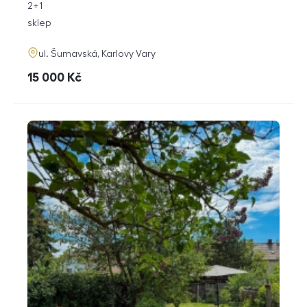
rozměry
2+1
dispozice
funkce
sklep
adresa
ul. Šumavská, Karlovy Vary
cena
15 000
Kč