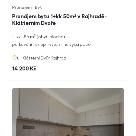
Pronájem
Byt
Typ nabídky
Typ nemovitosti
Pronájem bytu 1+kk 50m² v Rajhradě-
Klášterním Dvoře
2
rozměry
1+kk
56
m
obyt. plocha
dispozice
funkce
parkování
sklep
výtah
nejvyšší patro
adresa
ul. Klášterní Dvůr, Rajhrad
cena
14 200
Kč