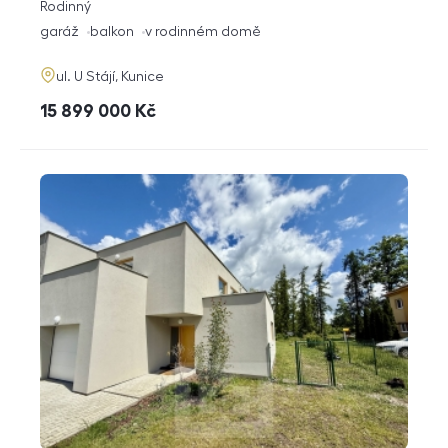
rozměry
Rodinný
dispozice
funkce
garáž
balkon
v rodinném domě
adresa
ul. U Stájí, Kunice
cena
15 899 000
Kč