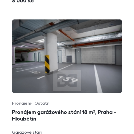
cena
8 000
Kč
Pronájem
Ostatní
Typ nabídky
Typ nemovitosti
Pronájem garážového stání 18 m², Praha -
Hloubětín
rozměry
Garážové stání