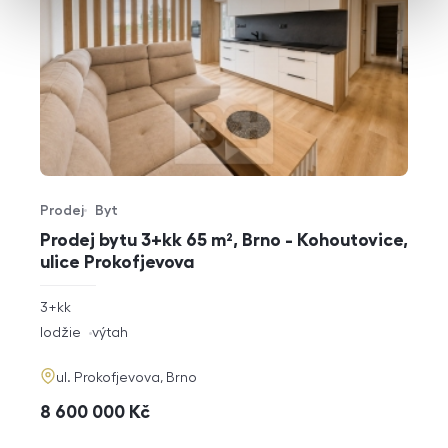
Prodej
Byt
Typ nabídky
Typ nemovitosti
Prodej bytu 3+kk 65 m², Brno - Kohoutovice,
ulice Prokofjevova
rozměry
3+kk
dispozice
funkce
lodžie
výtah
adresa
ul. Prokofjevova, Brno
cena
8 600 000
Kč