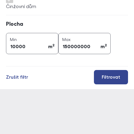
Činžovní dům
Plocha
Plocha
2
2
plocha (
m
)
plocha (
m
)
Min
Max
2
2
m
m
Zrušit filtr
Filtrovat