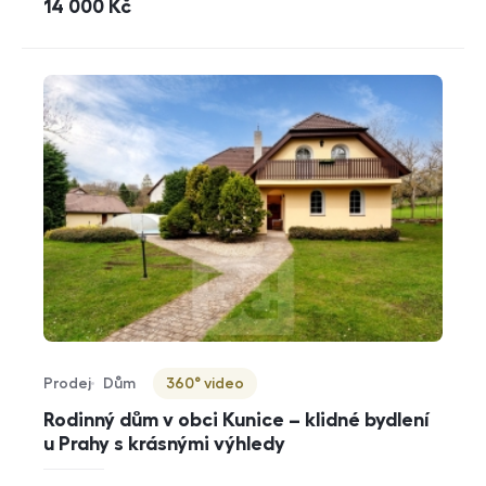
cena
14 000
Kč
Prodej
Dům
360° video
Typ nabídky
Typ nemovitosti
Virtuální prohlídka
Rodinný dům v obci Kunice – klidné bydlení
u Prahy s krásnými výhledy