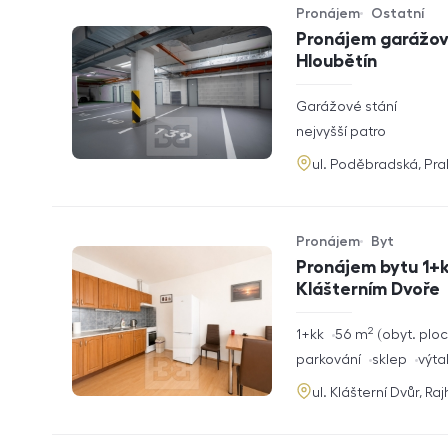
Pronájem
Ostatní
Typ nabídky
Typ nemovitosti
Pronájem garážové
Hloubětín
rozměry
Garážové stání
dispozice
funkce
nejvyšší patro
adresa
ul. Poděbradská, Pr
Pronájem
Byt
Typ nabídky
Typ nemovitosti
Pronájem bytu 1+k
Klášterním Dvoře
2
rozměry
1+kk
56
m
obyt. plo
dispozice
funkce
parkování
sklep
výta
adresa
ul. Klášterní Dvůr, Ra