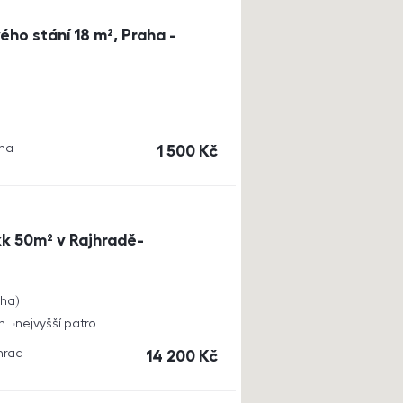
ho stání 18 m², Praha -
aha
cena
1 500
Kč
k 50m² v Rajhradě-
cha
h
nejvyšší patro
jhrad
cena
14 200
Kč