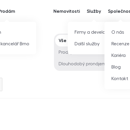
Prodám
Nemovitosti
Služby
Společno
m
Firmy a developeři
O nás
Typ nabídky
Vše
í kancelář Brno
Další služby
Recenze
Prodej
Kariéra
Dlouhodobý pronájem
Blog
Kontakt