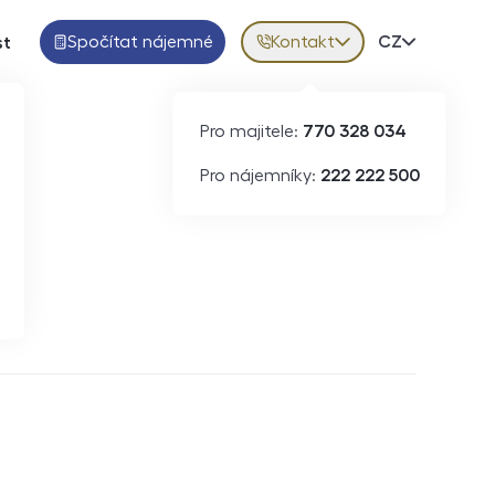
Spočítat nájemné
Kontakt
Volba jazy
CZ
st
Pro majitele:
770 328 034
Pro nájemníky:
222 222 500
Krátkodobý pronájem