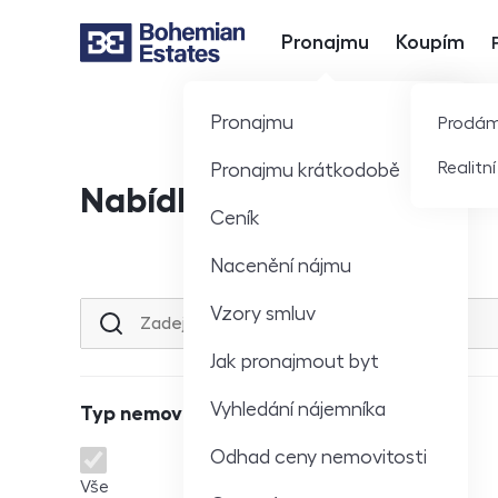
Pronajmu
Koupím
Hlavní nabídka
Pronajmu
Prodá
Realitn
Pronajmu krátkodobě
Nabídka nemovitostí
Ceník
Nacenění nájmu
Vzory smluv
Lokalita nebo ulice
Jak pronajmout byt
Vyhledání nájemníka
Typ nemovitosti
Odhad ceny nemovitosti
Typ nemovitosti
Vše