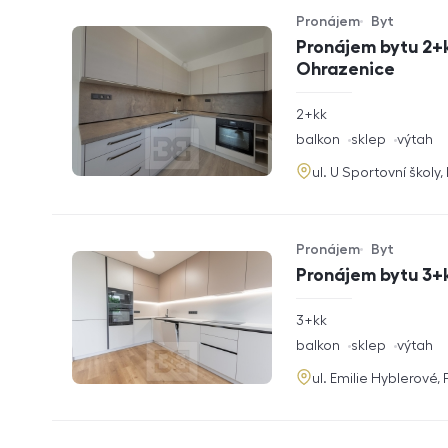
Pronájem
Byt
Typ nabídky
Typ nemovitosti
Pronájem bytu 2+k
Ohrazenice
rozměry
2+kk
dispozice
funkce
balkon
sklep
výtah
adresa
ul. U Sportovní školy
Pronájem
Byt
Typ nabídky
Typ nemovitosti
Pronájem bytu 3+k
rozměry
3+kk
dispozice
funkce
balkon
sklep
výtah
adresa
ul. Emilie Hyblerové,