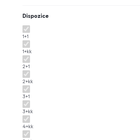
Dispozice
Dispozice
1+1
1+kk
2+1
2+kk
3+1
3+kk
4+kk