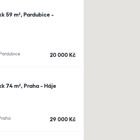
k 59 m², Pardubice -
, Pardubice
cena
20 000
Kč
k 74 m², Praha - Háje
 Praha
cena
29 000
Kč