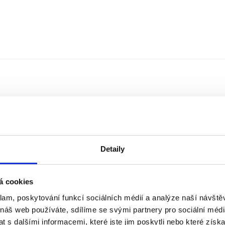
Detaily
á cookies
klam, poskytování funkcí sociálních médií a analýze naší návšt
Řazení
Měna
 náš web používáte, sdílíme se svými partnery pro sociální média
 s dalšími informacemi, které jste jim poskytli nebo které získa