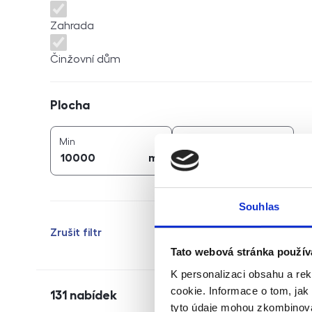
Zahrada
Činžovní dům
Plocha
Plocha
2
2
plocha (
m
)
plocha (
m
)
Min
Max
2
2
m
m
Souhlas
Zrušit filtr
Tato webová stránka použív
K personalizaci obsahu a re
cookie. Informace o tom, jak
131
nabídek
tyto údaje mohou zkombinovat