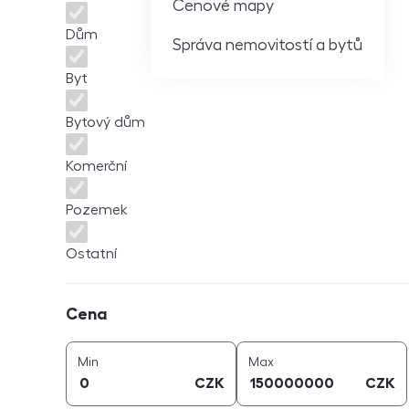
Cenové mapy
Dům
Správa nemovitostí a bytů
Byt
Bytový dům
Komerční
Pozemek
Ostatní
Cena
Cena
cena (
CZK
)
cena (
CZK
)
Min
Max
CZK
CZK