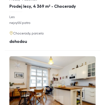
Typ nabídky
Typ nemovitosti
Prodej lesy, 4 369 m² - Chocerady
rozměry
Les
dispozice
funkce
nejvyšší patro
adresa
Chocerady, parcela
cena
dohodou