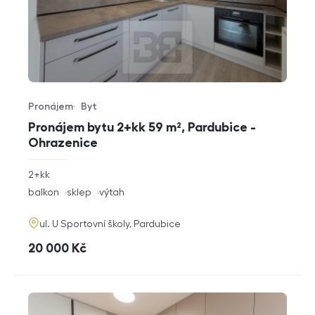
Pronájem
Byt
Typ nabídky
Typ nemovitosti
Pronájem bytu 2+kk 59 m², Pardubice -
Ohrazenice
rozměry
2+kk
dispozice
funkce
balkon
sklep
výtah
adresa
ul. U Sportovní školy, Pardubice
cena
20 000
Kč