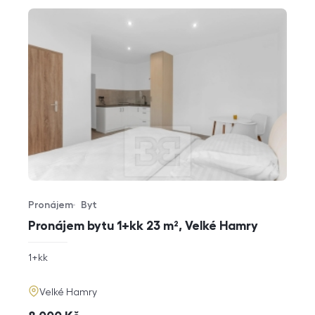
Pronájem
Byt
Typ nabídky
Typ nemovitosti
Pronájem bytu 1+kk 23 m², Velké Hamry
rozměry
1+kk
dispozice
funkce
adresa
Velké Hamry