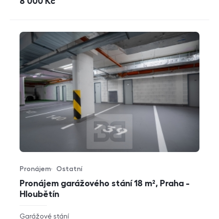
cena
8 000
Kč
Pronájem
Ostatní
Typ nabídky
Typ nemovitosti
Pronájem garážového stání 18 m², Praha -
Hloubětín
rozměry
Garážové stání