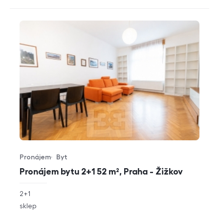
Pronájem
Byt
Typ nabídky
Typ nemovitosti
Pronájem bytu 2+1 52 m², Praha - Žižkov
rozměry
2+1
dispozice
funkce
sklep