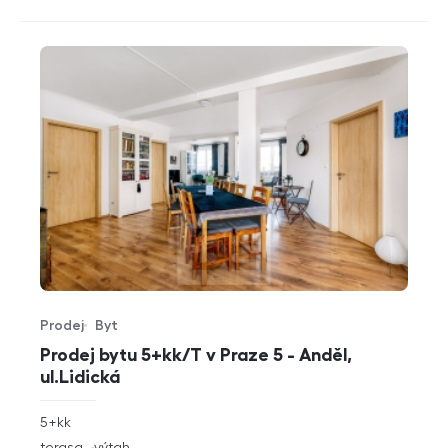
Prodej
Byt
Typ nabídky
Typ nemovitosti
Prodej bytu 5+kk/T v Praze 5 - Anděl,
ul.Lidická
rozměry
5+kk
dispozice
funkce