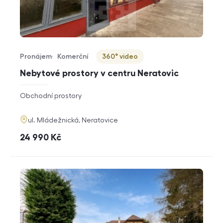
Pronájem
Komerční
360° video
Typ nabídky
Typ nemovitosti
Virtuální prohlídka
Nebytové prostory v centru Neratovic
rozměry
Obchodní prostory
dispozice
funkce
adresa
ul. Mládežnická, Neratovice
cena
24 990
Kč