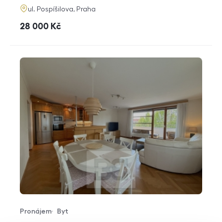
adresa
ul. Pospíšilova, Praha
cena
28 000
Kč
Pronájem
Byt
Typ nabídky
Typ nemovitosti