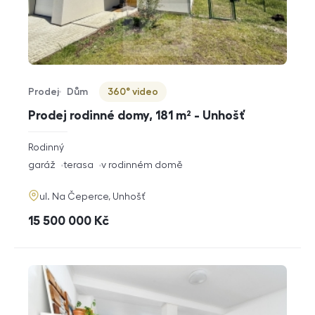
Prodej
Dům
360° video
Typ nabídky
Typ nemovitosti
Virtuální prohlídka
Prodej rodinné domy, 181 m² - Unhošť
rozměry
Rodinný
dispozice
funkce
garáž
terasa
v rodinném domě
adresa
ul. Na Čeperce, Unhošť
cena
15 500 000
Kč