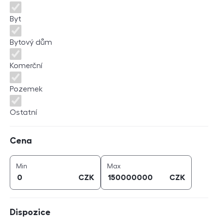
Byt
Bytový dům
Komerční
Pozemek
Ostatní
Cena
Cena
cena (
CZK
)
cena (
CZK
)
Min
Max
CZK
CZK
Dispozice