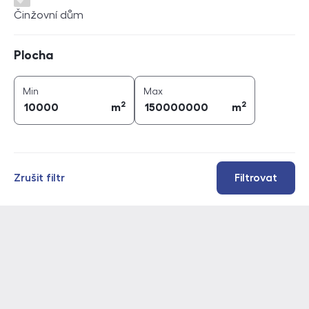
Činžovní dům
Plocha
Plocha
2
2
plocha (
m
)
plocha (
m
)
Min
Max
2
2
m
m
Zrušit filtr
Filtrovat