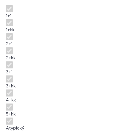
Dispozice
1+1
1+kk
2+1
2+kk
3+1
3+kk
4+kk
5+kk
Atypický