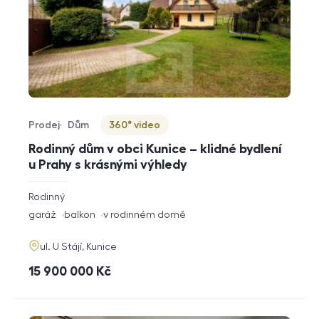
Prodej
Dům
360° video
Typ nabídky
Typ nemovitosti
Virtuální prohlídka
Rodinný dům v obci Kunice – klidné bydlení
u Prahy s krásnými výhledy
rozměry
Rodinný
dispozice
funkce
garáž
balkon
v rodinném domě
adresa
ul. U Stájí, Kunice
cena
15 900 000
Kč