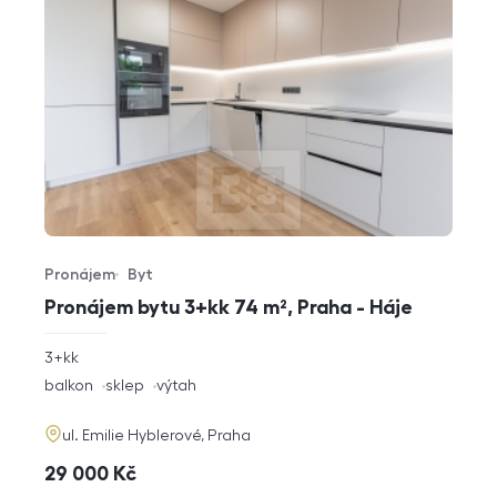
Pronájem
Byt
Typ nabídky
Typ nemovitosti
Pronájem bytu 3+kk 74 m², Praha - Háje
rozměry
3+kk
dispozice
funkce
balkon
sklep
výtah
adresa
ul. Emilie Hyblerové, Praha
cena
29 000
Kč