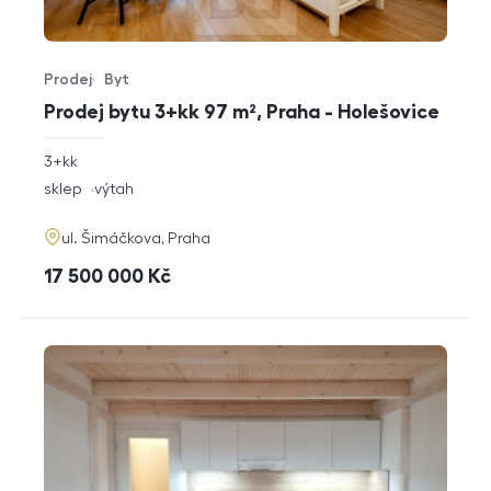
Prodej
Byt
Typ nabídky
Typ nemovitosti
Prodej bytu 3+kk 97 m², Praha - Holešovice
rozměry
3+kk
dispozice
funkce
sklep
výtah
adresa
ul. Šimáčkova, Praha
cena
17 500 000
Kč