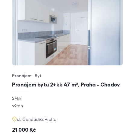
Pronájem
Byt
Typ nabídky
Typ nemovitosti
Pronájem bytu 2+kk 47 m², Praha - Chodov
rozměry
2+kk
dispozice
funkce
výtah
adresa
ul. Čenětická, Praha
cena
21 000
Kč