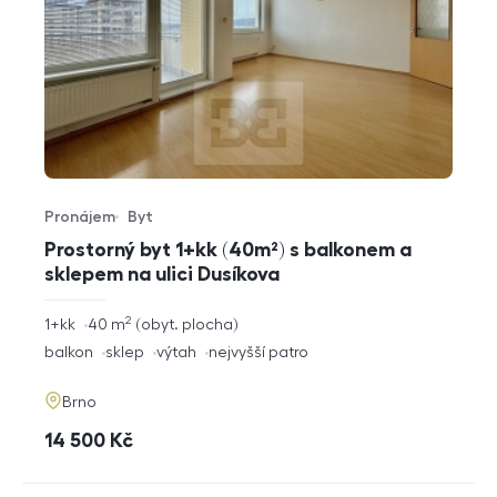
Pronájem
Byt
Typ nabídky
Typ nemovitosti
Prostorný byt 1+kk (40m²) s balkonem a
sklepem na ulici Dusíkova
2
rozměry
1+kk
40
m
obyt. plocha
dispozice
funkce
balkon
sklep
výtah
nejvyšší patro
adresa
Brno
cena
14 500
Kč