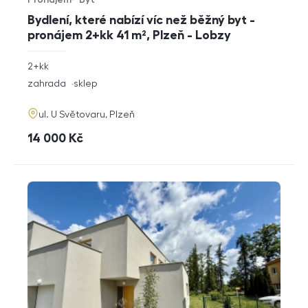
Typ nabídky
Typ nemovitosti
Bydlení, které nabízí víc než běžný byt -
pronájem 2+kk 41 m², Plzeň - Lobzy
rozměry
2+kk
dispozice
funkce
zahrada
sklep
adresa
ul. U Světovaru, Plzeň
cena
14 000
Kč