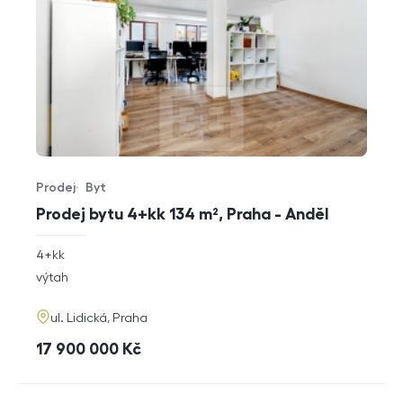
Prodej
Byt
Typ nabídky
Typ nemovitosti
Prodej bytu 4+kk 134 m², Praha - Anděl
rozměry
4+kk
dispozice
funkce
výtah
adresa
ul. Lidická, Praha
cena
17 900 000
Kč