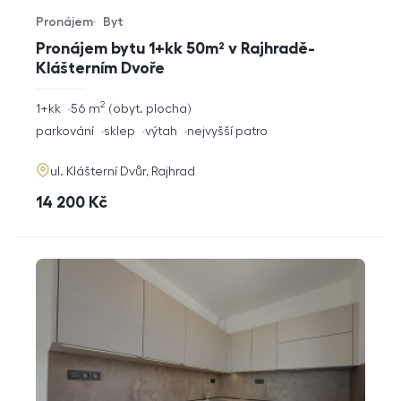
Pronájem
Byt
Typ nabídky
Typ nemovitosti
Pronájem bytu 1+kk 50m² v Rajhradě-
Klášterním Dvoře
2
rozměry
1+kk
56
m
obyt. plocha
dispozice
funkce
parkování
sklep
výtah
nejvyšší patro
adresa
ul. Klášterní Dvůr, Rajhrad
cena
14 200
Kč