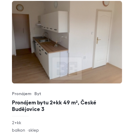
Pronájem
Byt
Typ nabídky
Typ nemovitosti
Pronájem bytu 2+kk 49 m², České
Budějovice 3
rozměry
2+kk
dispozice
funkce
balkon
sklep