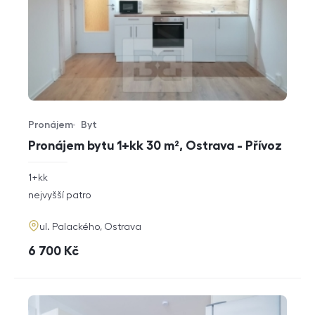
Pronájem
Byt
Typ nabídky
Typ nemovitosti
Pronájem bytu 1+kk 30 m², Ostrava - Přívoz
rozměry
1+kk
dispozice
funkce
nejvyšší patro
adresa
ul. Palackého, Ostrava
cena
6 700
Kč