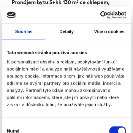
Pronájem bytu 5+kk 130 m² se sklepem,
balkonem a parkováním, Praha - Jinonice
rozměry
5+kk
dispozice
funkce
parkování
balkon
sklep
výtah
Souhlas
Detaily
Více o cookies
adresa
ul. Kohoutových, Praha
Tato webová stránka používá cookies
cena
49 000
Kč
K personalizaci obsahu a reklam, poskytování funkcí
sociálních médií a analýze naší návštěvnosti využíváme
soubory cookie. Informace o tom, jak náš web používáte,
sdílíme se svými partnery pro sociální média, inzerci a
analýzy. Partneři tyto údaje mohou zkombinovat s
dalšími informacemi, které jste jim poskytli nebo které
získali v důsledku toho, že používáte jejich služby.
Výběr
Nutné
souhlasu