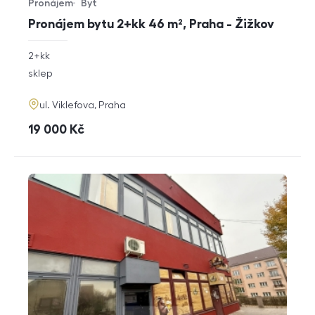
Pronájem
Byt
Typ nabídky
Typ nemovitosti
Pronájem bytu 2+kk 46 m², Praha - Žižkov
rozměry
2+kk
dispozice
funkce
sklep
adresa
ul. Viklefova, Praha
cena
19 000
Kč