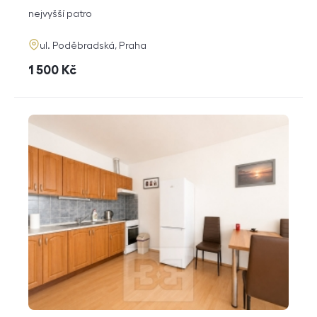
dispozice
funkce
nejvyšší patro
adresa
ul. Poděbradská, Praha
cena
1 500
Kč