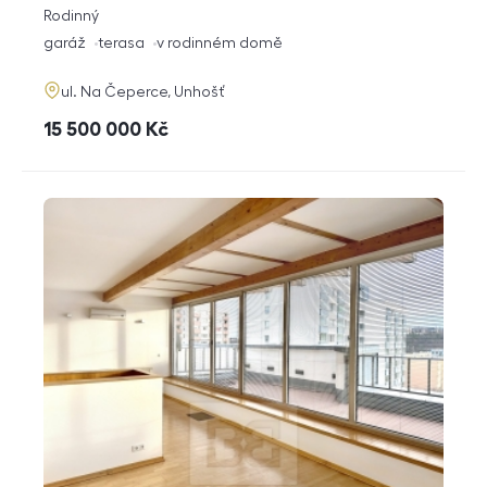
rozměry
Rodinný
dispozice
funkce
garáž
terasa
v rodinném domě
adresa
ul. Na Čeperce, Unhošť
cena
15 500 000
Kč