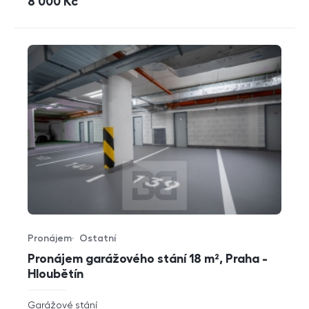
cena
8 000
Kč
Pronájem
Ostatní
Typ nabídky
Typ nemovitosti
Pronájem garážového stání 18 m², Praha -
Hloubětín
rozměry
Garážové stání