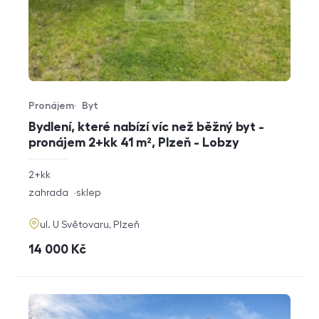
Pronájem
Byt
Typ nabídky
Typ nemovitosti
Bydlení, které nabízí víc než běžný byt -
pronájem 2+kk 41 m², Plzeň - Lobzy
rozměry
2+kk
dispozice
funkce
zahrada
sklep
adresa
ul. U Světovaru, Plzeň
cena
14 000
Kč