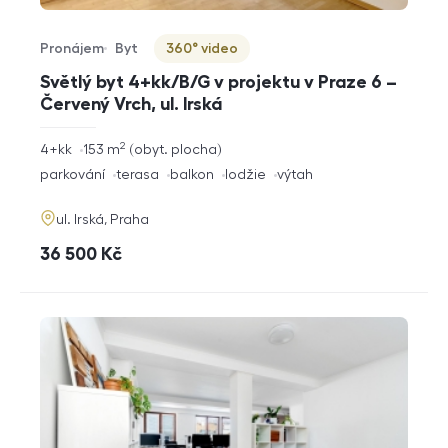
Pronájem
Byt
360° video
Typ nabídky
Typ nemovitosti
Virtuální prohlídka
Světlý byt 4+kk/B/G v projektu v Praze 6 –
Červený Vrch, ul. Irská
2
rozměry
4+kk
153
m
obyt. plocha
dispozice
funkce
parkování
terasa
balkon
lodžie
výtah
adresa
ul. Irská, Praha
cena
36 500
Kč