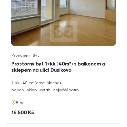
Pronájem
Byt
Typ nabídky
Typ nemovitosti
Prostorný byt 1+kk (40m²) s balkonem a
sklepem na ulici Dusíkova
2
rozměry
1+kk
40
m
obyt. plocha
dispozice
funkce
balkon
sklep
výtah
nejvyšší patro
adresa
Brno
cena
14 500
Kč