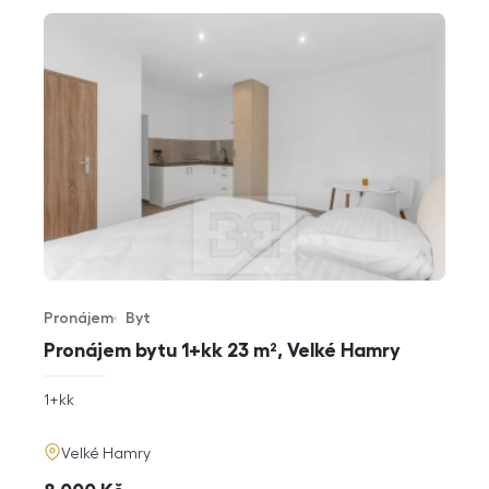
Pronájem
Byt
Typ nabídky
Typ nemovitosti
Pronájem bytu 1+kk 23 m², Velké Hamry
rozměry
1+kk
dispozice
funkce
adresa
Velké Hamry