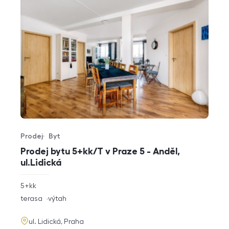
Prodej
Byt
Typ nabídky
Typ nemovitosti
Prodej bytu 5+kk/T v Praze 5 - Anděl,
ul.Lidická
rozměry
5+kk
dispozice
funkce
terasa
výtah
adresa
ul. Lidická, Praha