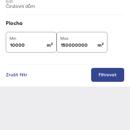
Činžovní dům
Plocha
Plocha
2
2
plocha (
m
)
plocha (
m
)
Min
Max
2
2
m
m
Zrušit filtr
Filtrovat