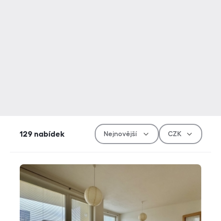
Řazen
Měn
129
nabídek