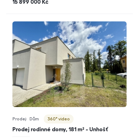
cena
15 899 000
Kč
Prodej
Dům
360° video
Typ nabídky
Typ nemovitosti
Virtuální prohlídka
Prodej rodinné domy, 181 m² - Unhošť