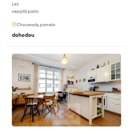
rozměry
Les
dispozice
funkce
nejvyšší patro
adresa
Chocerady, parcela
cena
dohodou