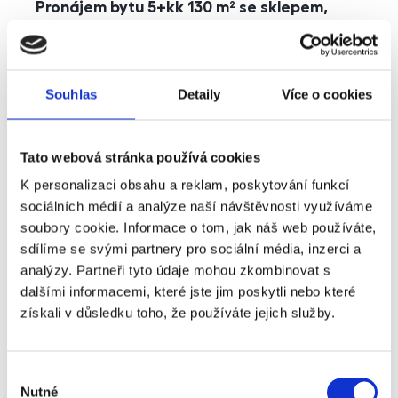
Pronájem bytu 5+kk 130 m² se sklepem,
balkonem a parkováním, Praha - Jinonice
rozměry
5+kk
dispozice
funkce
parkování
balkon
sklep
výtah
Souhlas
Detaily
Více o cookies
adresa
ul. Kohoutových, Praha
Tato webová stránka používá cookies
cena
49 000
Kč
K personalizaci obsahu a reklam, poskytování funkcí
sociálních médií a analýze naší návštěvnosti využíváme
soubory cookie. Informace o tom, jak náš web používáte,
sdílíme se svými partnery pro sociální média, inzerci a
analýzy. Partneři tyto údaje mohou zkombinovat s
dalšími informacemi, které jste jim poskytli nebo které
získali v důsledku toho, že používáte jejich služby.
Výběr
Nutné
souhlasu