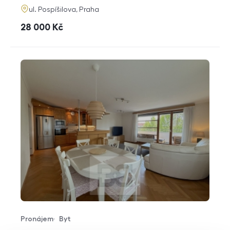
adresa
ul. Pospíšilova, Praha
cena
28 000
Kč
Pronájem
Byt
Typ nabídky
Typ nemovitosti