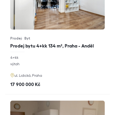
Prodej
Byt
Typ nabídky
Typ nemovitosti
Prodej bytu 4+kk 134 m², Praha - Anděl
rozměry
4+kk
dispozice
funkce
výtah
adresa
ul. Lidická, Praha
cena
17 900 000
Kč