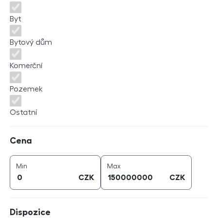
Byt
Bytový dům
Komerční
Pozemek
Ostatní
Cena
Cena
cena (
CZK
)
cena (
CZK
)
Min
Max
CZK
CZK
Dispozice