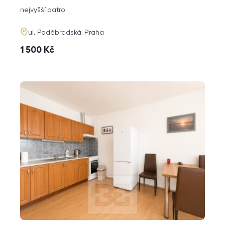
dispozice
funkce
nejvyšší patro
adresa
ul. Poděbradská, Praha
cena
1 500
Kč