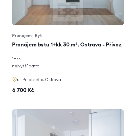
Pronájem
Byt
Typ nabídky
Typ nemovitosti
Pronájem bytu 1+kk 30 m², Ostrava - Přívoz
rozměry
1+kk
dispozice
funkce
nejvyšší patro
adresa
ul. Palackého, Ostrava
cena
6 700
Kč