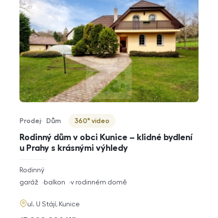
Prodej
Dům
360° video
Typ nabídky
Typ nemovitosti
Virtuální prohlídka
Rodinný dům v obci Kunice – klidné bydlení
u Prahy s krásnými výhledy
rozměry
Rodinný
dispozice
funkce
garáž
balkon
v rodinném domě
adresa
ul. U Stájí, Kunice