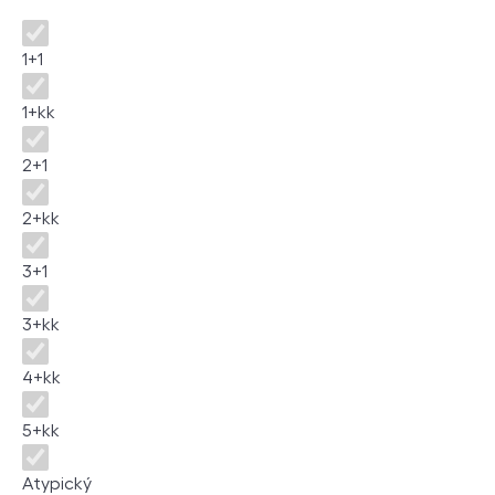
Dispozice
1+1
1+kk
2+1
2+kk
3+1
3+kk
4+kk
5+kk
Atypický