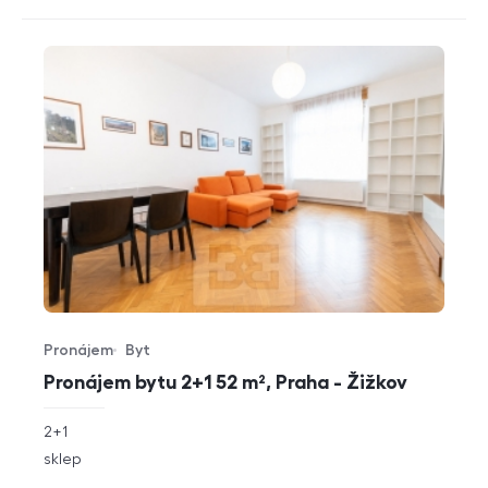
Pronájem
Byt
Typ nabídky
Typ nemovitosti
Pronájem bytu 2+1 52 m², Praha - Žižkov
rozměry
2+1
dispozice
funkce
sklep