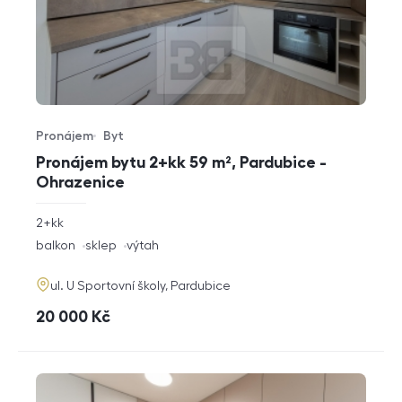
Pronájem
Byt
Typ nabídky
Typ nemovitosti
Pronájem bytu 2+kk 59 m², Pardubice -
Ohrazenice
rozměry
2+kk
dispozice
funkce
balkon
sklep
výtah
adresa
ul. U Sportovní školy, Pardubice
cena
20 000
Kč