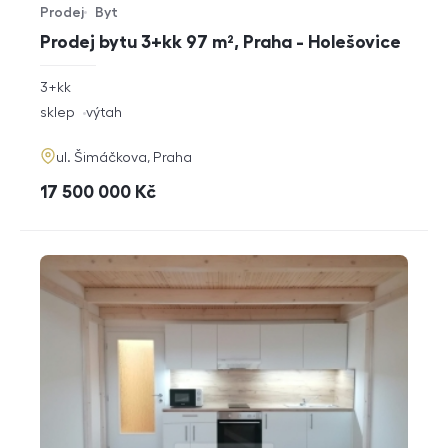
Prodej
Byt
Typ nabídky
Typ nemovitosti
Prodej bytu 3+kk 97 m², Praha - Holešovice
rozměry
3+kk
dispozice
funkce
sklep
výtah
adresa
ul. Šimáčkova, Praha
cena
17 500 000
Kč