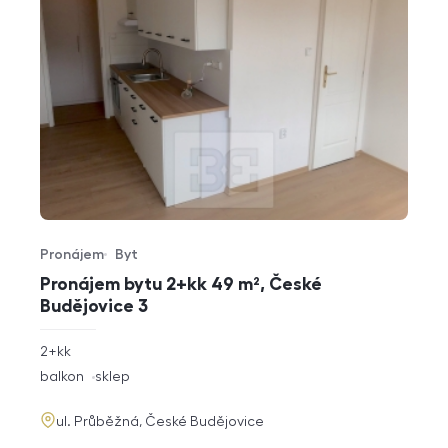
Pronájem
Byt
Typ nabídky
Typ nemovitosti
Pronájem bytu 2+kk 49 m², České
Budějovice 3
rozměry
2+kk
dispozice
funkce
balkon
sklep
adresa
ul. Průběžná, České Budějovice