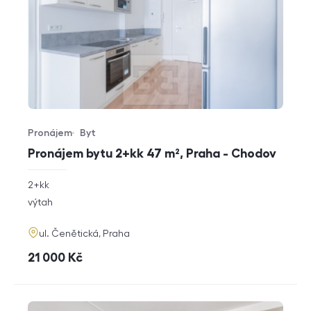
Pronájem
Byt
Typ nabídky
Typ nemovitosti
Pronájem bytu 2+kk 47 m², Praha - Chodov
rozměry
2+kk
dispozice
funkce
výtah
adresa
ul. Čenětická, Praha
cena
21 000
Kč