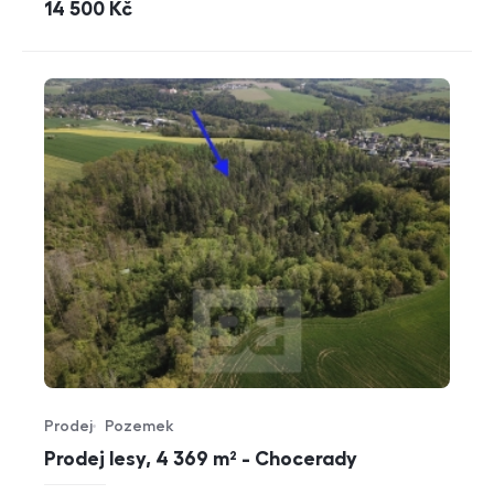
cena
14 500
Kč
Prodej
Pozemek
Typ nabídky
Typ nemovitosti
Prodej lesy, 4 369 m² - Chocerady