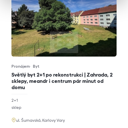
Pronájem
Byt
Typ nabídky
Typ nemovitosti
Světlý byt 2+1 po rekonstrukci | Zahrada, 2
sklepy, meandr i centrum pár minut od
domu
rozměry
2+1
dispozice
funkce
sklep
adresa
ul. Šumavská, Karlovy Vary