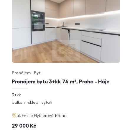
Pronájem
Byt
Typ nabídky
Typ nemovitosti
Pronájem bytu 3+kk 74 m², Praha - Háje
rozměry
3+kk
dispozice
funkce
balkon
sklep
výtah
adresa
ul. Emilie Hyblerové, Praha
cena
29 000
Kč