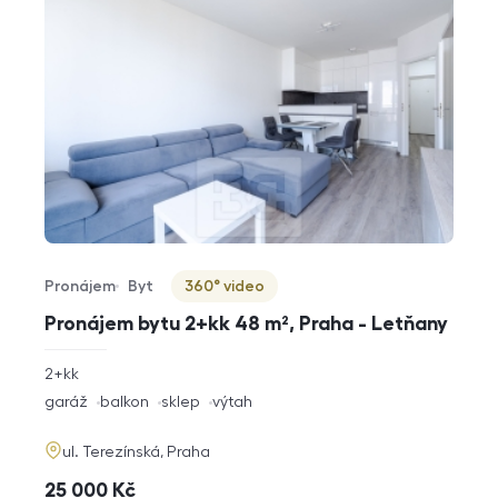
Pronájem
Byt
360° video
Typ nabídky
Typ nemovitosti
Virtuální prohlídka
Pronájem bytu 2+kk 48 m², Praha - Letňany
rozměry
2+kk
dispozice
funkce
garáž
balkon
sklep
výtah
adresa
ul. Terezínská, Praha
cena
25 000
Kč