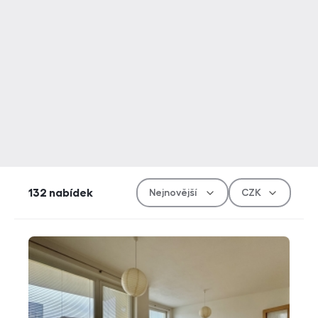
Řazen
Měn
132
nabídek