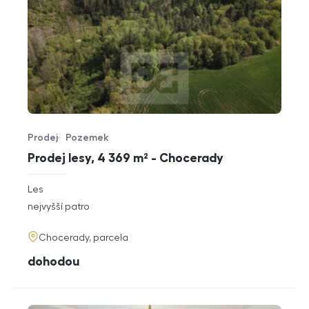
Prodej
Pozemek
Typ nabídky
Typ nemovitosti
Prodej lesy, 4 369 m² - Chocerady
rozměry
Les
dispozice
funkce
nejvyšší patro
adresa
Chocerady, parcela
cena
dohodou