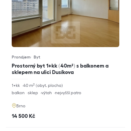
Pronájem
Byt
Typ nabídky
Typ nemovitosti
Prostorný byt 1+kk (40m²) s balkonem a
sklepem na ulici Dusíkova
2
rozměry
1+kk
40
m
obyt. plocha
dispozice
funkce
balkon
sklep
výtah
nejvyšší patro
adresa
Brno
cena
14 500
Kč