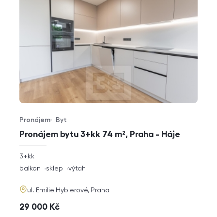
Pronájem
Byt
Typ nabídky
Typ nemovitosti
Pronájem bytu 3+kk 74 m², Praha - Háje
rozměry
3+kk
dispozice
funkce
balkon
sklep
výtah
adresa
ul. Emilie Hyblerové, Praha
cena
29 000
Kč