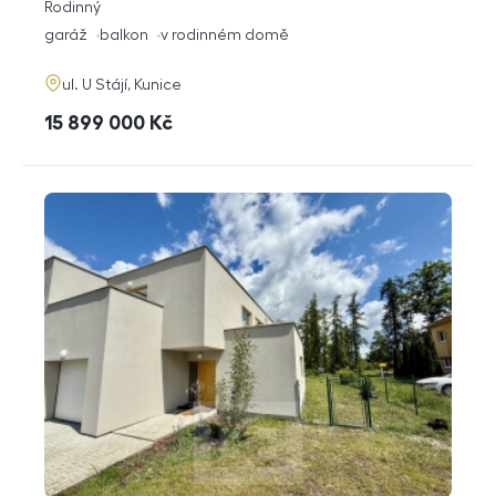
rozměry
Rodinný
dispozice
funkce
garáž
balkon
v rodinném domě
adresa
ul. U Stájí, Kunice
cena
15 899 000
Kč