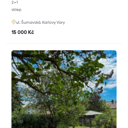
rozměry
2+1
dispozice
funkce
sklep
adresa
ul. Šumavská, Karlovy Vary
cena
15 000
Kč