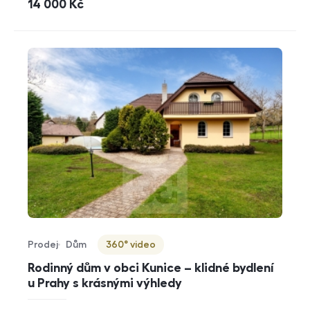
cena
14 000
Kč
Prodej
Dům
360° video
Typ nabídky
Typ nemovitosti
Virtuální prohlídka
Rodinný dům v obci Kunice – klidné bydlení
u Prahy s krásnými výhledy