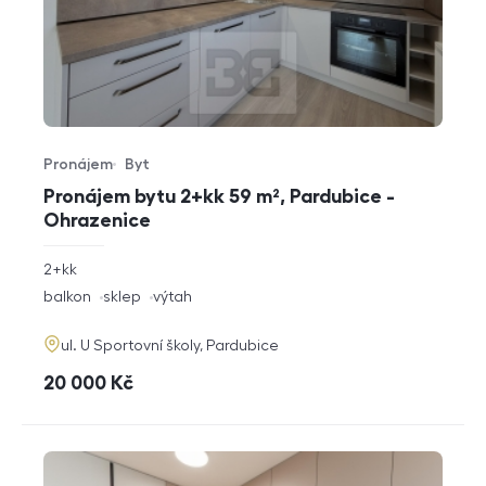
Pronájem
Byt
Typ nabídky
Typ nemovitosti
Pronájem bytu 2+kk 59 m², Pardubice -
Ohrazenice
rozměry
2+kk
dispozice
funkce
balkon
sklep
výtah
adresa
ul. U Sportovní školy, Pardubice
cena
20 000
Kč