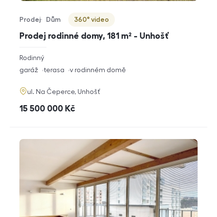
Prodej
Dům
360° video
Typ nabídky
Typ nemovitosti
Virtuální prohlídka
Prodej rodinné domy, 181 m² - Unhošť
rozměry
Rodinný
dispozice
funkce
garáž
terasa
v rodinném domě
adresa
ul. Na Čeperce, Unhošť
cena
15 500 000
Kč