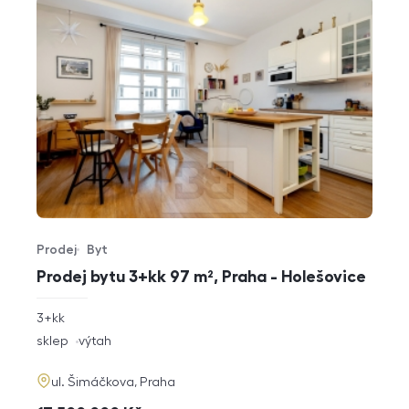
Prodej
Byt
Typ nabídky
Typ nemovitosti
Prodej bytu 3+kk 97 m², Praha - Holešovice
rozměry
3+kk
dispozice
funkce
sklep
výtah
adresa
ul. Šimáčkova, Praha