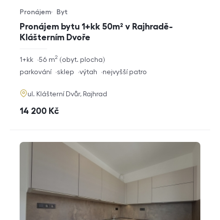
Pronájem
Byt
Typ nabídky
Typ nemovitosti
Pronájem bytu 1+kk 50m² v Rajhradě-
Klášterním Dvoře
2
rozměry
1+kk
56
m
obyt. plocha
dispozice
funkce
parkování
sklep
výtah
nejvyšší patro
adresa
ul. Klášterní Dvůr, Rajhrad
cena
14 200
Kč