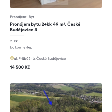
Pronájem
Byt
Typ nabídky
Typ nemovitosti
Pronájem bytu 2+kk 49 m², České
Budějovice 3
rozměry
2+kk
dispozice
funkce
balkon
sklep
adresa
ul. Průběžná, České Budějovice
cena
14 500
Kč