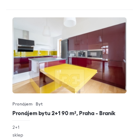
Pronájem
Byt
Typ nabídky
Typ nemovitosti
Pronájem bytu 2+1 90 m², Praha - Braník
rozměry
2+1
dispozice
funkce
sklep