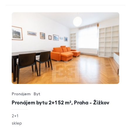
Pronájem
Byt
Typ nabídky
Typ nemovitosti
Pronájem bytu 2+1 52 m², Praha - Žižkov
rozměry
2+1
dispozice
funkce
sklep