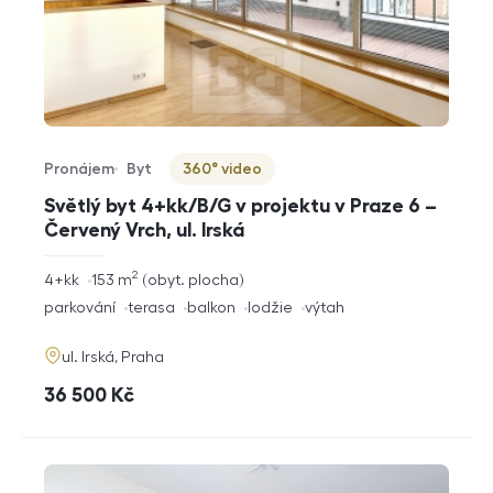
Pronájem
Byt
360° video
Typ nabídky
Typ nemovitosti
Virtuální prohlídka
Světlý byt 4+kk/B/G v projektu v Praze 6 –
Červený Vrch, ul. Irská
2
rozměry
4+kk
153
m
obyt. plocha
dispozice
funkce
parkování
terasa
balkon
lodžie
výtah
adresa
ul. Irská, Praha
cena
36 500
Kč