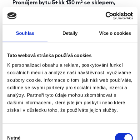
Pronájem bytu 5+kk 130 m² se sklepem,
balkonem a parkováním, Praha - Jinonice
rozměry
5+kk
dispozice
funkce
parkování
balkon
sklep
výtah
Souhlas
Detaily
Více o cookies
adresa
ul. Kohoutových, Praha
Tato webová stránka používá cookies
cena
49 000
Kč
K personalizaci obsahu a reklam, poskytování funkcí
sociálních médií a analýze naší návštěvnosti využíváme
soubory cookie. Informace o tom, jak náš web používáte,
sdílíme se svými partnery pro sociální média, inzerci a
analýzy. Partneři tyto údaje mohou zkombinovat s
dalšími informacemi, které jste jim poskytli nebo které
získali v důsledku toho, že používáte jejich služby.
Výběr
Nutné
souhlasu