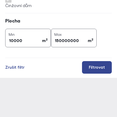
Činžovní dům
Plocha
Plocha
2
2
plocha (
m
)
plocha (
m
)
Min
Max
2
2
m
m
Zrušit filtr
Filtrovat