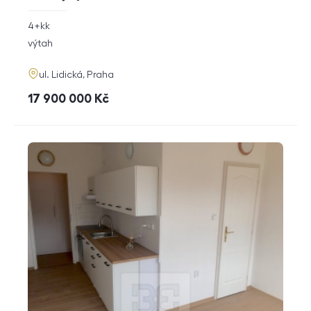
rozměry
4+kk
dispozice
funkce
výtah
adresa
ul. Lidická, Praha
cena
17 900 000
Kč