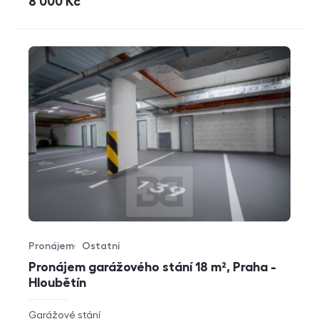
cena
8 000
Kč
Pronájem
Ostatní
Typ nabídky
Typ nemovitosti
Pronájem garážového stání 18 m², Praha -
Hloubětín
rozměry
Garážové stání