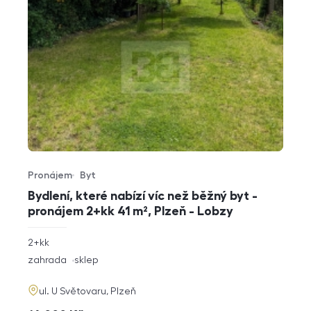
Pronájem
Byt
Typ nabídky
Typ nemovitosti
Bydlení, které nabízí víc než běžný byt -
pronájem 2+kk 41 m², Plzeň - Lobzy
rozměry
2+kk
dispozice
funkce
zahrada
sklep
adresa
ul. U Světovaru, Plzeň