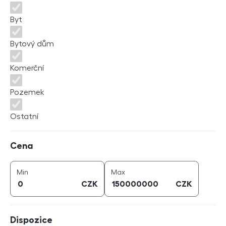
Byt
Bytový dům
Komerční
Pozemek
Ostatní
Cena
Cena
cena (
CZK
)
cena (
CZK
)
Min
Max
CZK
CZK
Dispozice