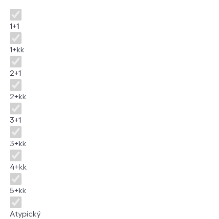
Dispozice
1+1
1+kk
2+1
2+kk
3+1
3+kk
4+kk
5+kk
Atypický