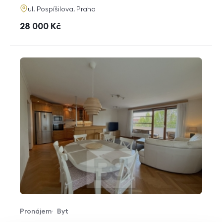
adresa
ul. Pospíšilova, Praha
cena
28 000
Kč
Pronájem
Byt
Typ nabídky
Typ nemovitosti