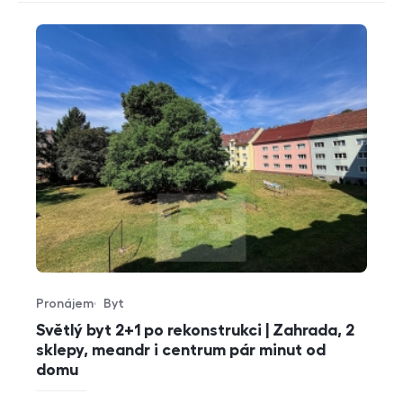
Pronájem
Byt
Typ nabídky
Typ nemovitosti
Světlý byt 2+1 po rekonstrukci | Zahrada, 2
sklepy, meandr i centrum pár minut od
domu