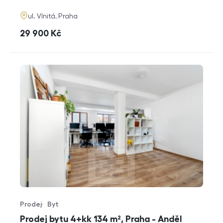
adresa
ul. Vlnitá, Praha
cena
29 900
Kč
Prodej
Byt
Typ nabídky
Typ nemovitosti
Prodej bytu 4+kk 134 m², Praha - Anděl