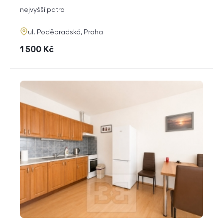
dispozice
funkce
nejvyšší patro
adresa
ul. Poděbradská, Praha
cena
1 500
Kč