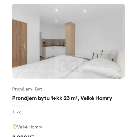
Pronájem
Byt
Typ nabídky
Typ nemovitosti
Pronájem bytu 1+kk 23 m², Velké Hamry
rozměry
1+kk
dispozice
funkce
adresa
Velké Hamry