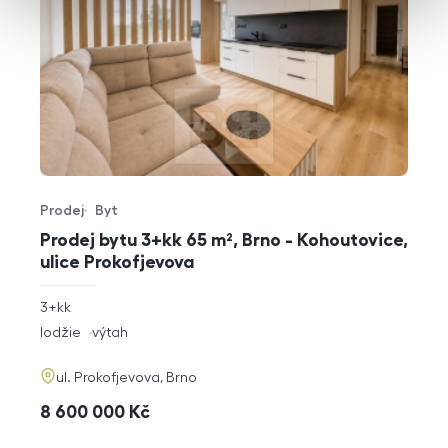
Prodej
Byt
Typ nabídky
Typ nemovitosti
Prodej bytu 3+kk 65 m², Brno - Kohoutovice,
ulice Prokofjevova
rozměry
3+kk
dispozice
funkce
lodžie
výtah
adresa
ul. Prokofjevova, Brno
cena
8 600 000
Kč