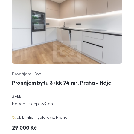
Pronájem
Byt
Typ nabídky
Typ nemovitosti
Pronájem bytu 3+kk 74 m², Praha - Háje
rozměry
3+kk
dispozice
funkce
balkon
sklep
výtah
adresa
ul. Emilie Hyblerové, Praha
cena
29 000
Kč