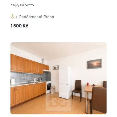
dispozice
funkce
nejvyšší patro
adresa
ul. Poděbradská, Praha
cena
1 500
Kč