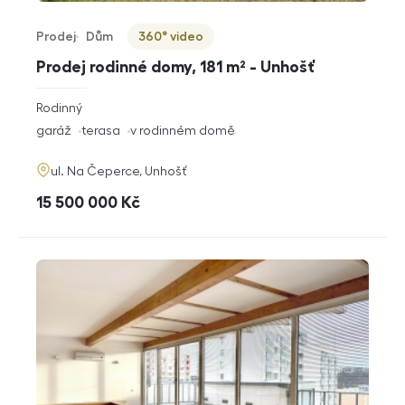
Prodej
Dům
360° video
Typ nabídky
Typ nemovitosti
Virtuální prohlídka
Prodej rodinné domy, 181 m² - Unhošť
rozměry
Rodinný
dispozice
funkce
garáž
terasa
v rodinném domě
adresa
ul. Na Čeperce, Unhošť
cena
15 500 000
Kč