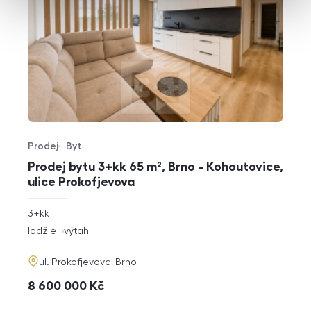
Prodej
Byt
Typ nabídky
Typ nemovitosti
Prodej bytu 3+kk 65 m², Brno - Kohoutovice,
ulice Prokofjevova
rozměry
3+kk
dispozice
funkce
lodžie
výtah
adresa
ul. Prokofjevova, Brno
cena
8 600 000
Kč