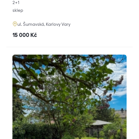
rozměry
2+1
dispozice
funkce
sklep
adresa
ul. Šumavská, Karlovy Vary
cena
15 000
Kč