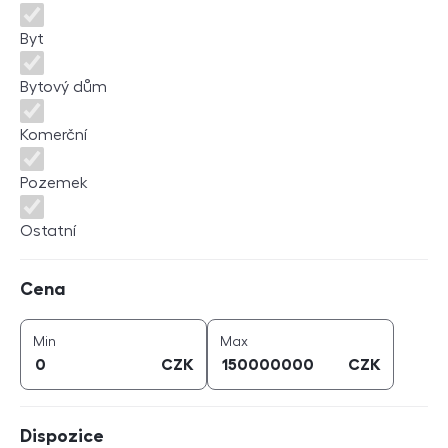
Byt
Bytový dům
Komerční
Pozemek
Ostatní
Cena
Cena
cena (
CZK
)
cena (
CZK
)
Min
Max
CZK
CZK
Dispozice