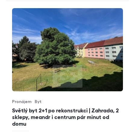
Pronájem
Byt
Typ nabídky
Typ nemovitosti
Světlý byt 2+1 po rekonstrukci | Zahrada, 2
sklepy, meandr i centrum pár minut od
domu