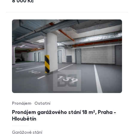
cena
8 000
Kč
Pronájem
Ostatní
Typ nabídky
Typ nemovitosti
Pronájem garážového stání 18 m², Praha -
Hloubětín
rozměry
Garážové stání