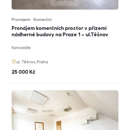
Pronájem
Komerční
Typ nabídky
Typ nemovitosti
Pronájem komerčních prostor v přízemí
nádherné budovy na Praze 1 – ul.Těšnov
rozměry
Kanceláře
dispozice
funkce
adresa
ul. Těšnov, Praha
cena
25 000
Kč