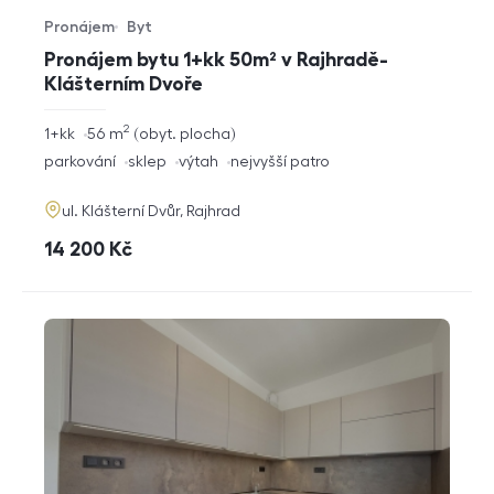
Pronájem
Byt
Typ nabídky
Typ nemovitosti
Pronájem bytu 1+kk 50m² v Rajhradě-
Klášterním Dvoře
2
rozměry
1+kk
56
m
obyt. plocha
dispozice
funkce
parkování
sklep
výtah
nejvyšší patro
adresa
ul. Klášterní Dvůr, Rajhrad
cena
14 200
Kč