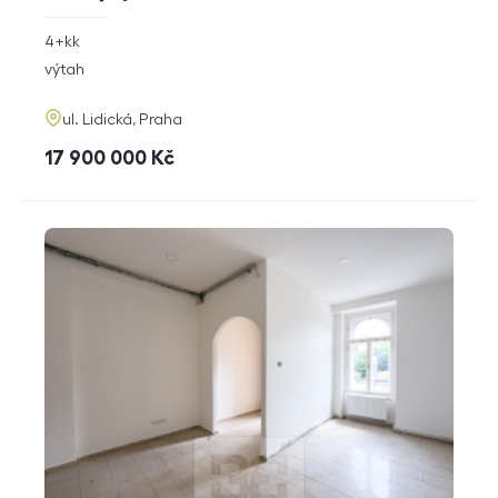
rozměry
4+kk
dispozice
funkce
výtah
adresa
ul. Lidická, Praha
cena
17 900 000
Kč