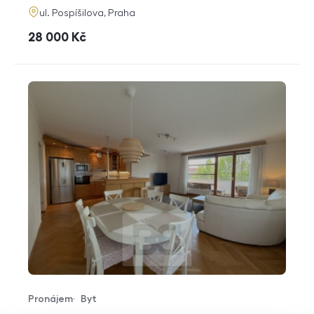
adresa
ul. Pospíšilova, Praha
cena
28 000
Kč
Pronájem
Byt
Typ nabídky
Typ nemovitosti