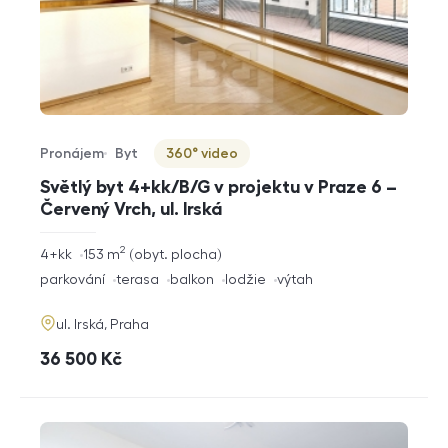
Pronájem
Byt
360° video
Typ nabídky
Typ nemovitosti
Virtuální prohlídka
Světlý byt 4+kk/B/G v projektu v Praze 6 –
Červený Vrch, ul. Irská
2
rozměry
4+kk
153
m
obyt. plocha
dispozice
funkce
parkování
terasa
balkon
lodžie
výtah
adresa
ul. Irská, Praha
cena
36 500
Kč