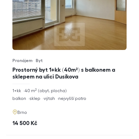
Pronájem
Byt
Typ nabídky
Typ nemovitosti
Prostorný byt 1+kk (40m²) s balkonem a
sklepem na ulici Dusíkova
2
rozměry
1+kk
40
m
obyt. plocha
dispozice
funkce
balkon
sklep
výtah
nejvyšší patro
adresa
Brno
cena
14 500
Kč