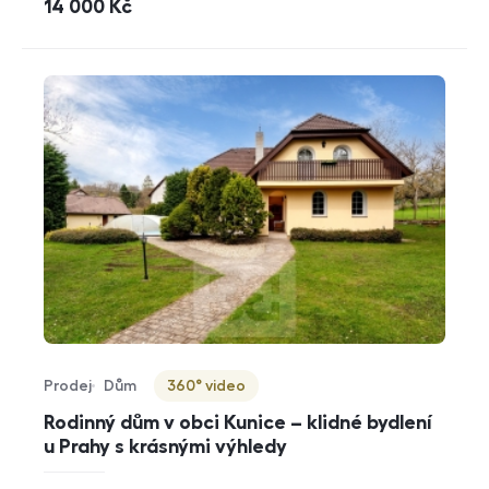
cena
14 000
Kč
Prodej
Dům
360° video
Typ nabídky
Typ nemovitosti
Virtuální prohlídka
Rodinný dům v obci Kunice – klidné bydlení
u Prahy s krásnými výhledy