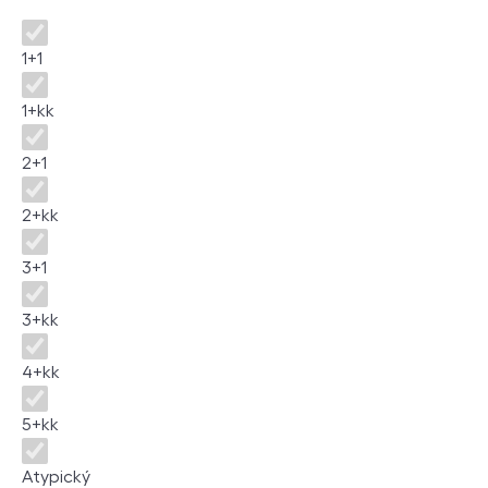
Dispozice
1+1
1+kk
2+1
2+kk
3+1
3+kk
4+kk
5+kk
Atypický