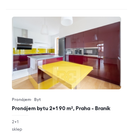
Pronájem
Byt
Typ nabídky
Typ nemovitosti
Pronájem bytu 2+1 90 m², Praha - Braník
rozměry
2+1
dispozice
funkce
sklep