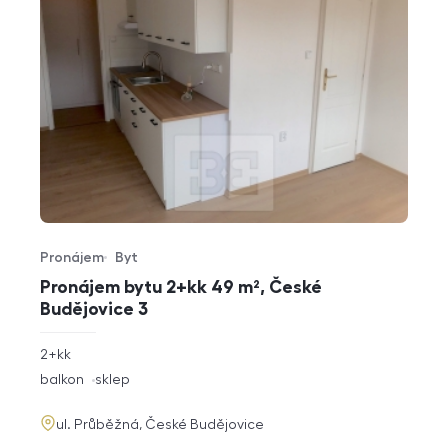
Pronájem
Byt
Typ nabídky
Typ nemovitosti
Pronájem bytu 2+kk 49 m², České
Budějovice 3
rozměry
2+kk
dispozice
funkce
balkon
sklep
adresa
ul. Průběžná, České Budějovice