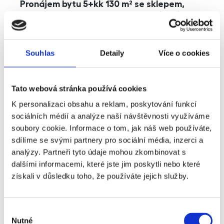
Pronájem bytu 5+kk 130 m² se sklepem,
balkonem a parkováním, Praha - Jinonice
rozměry
5+kk
dispozice
funkce
parkování
balkon
sklep
výtah
Souhlas
Detaily
Více o cookies
adresa
ul. Kohoutových, Praha
Tato webová stránka používá cookies
cena
49 000
Kč
K personalizaci obsahu a reklam, poskytování funkcí
sociálních médií a analýze naší návštěvnosti využíváme
soubory cookie. Informace o tom, jak náš web používáte,
sdílíme se svými partnery pro sociální média, inzerci a
analýzy. Partneři tyto údaje mohou zkombinovat s
dalšími informacemi, které jste jim poskytli nebo které
získali v důsledku toho, že používáte jejich služby.
Výběr
Nutné
souhlasu