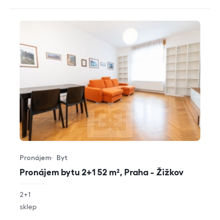
Pronájem
Byt
Typ nabídky
Typ nemovitosti
Pronájem bytu 2+1 52 m², Praha - Žižkov
rozměry
2+1
dispozice
funkce
sklep