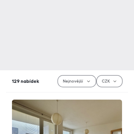
Řazen
Měn
129
nabídek