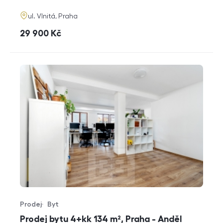
adresa
ul. Vlnitá, Praha
cena
29 900
Kč
Prodej
Byt
Typ nabídky
Typ nemovitosti
Prodej bytu 4+kk 134 m², Praha - Anděl