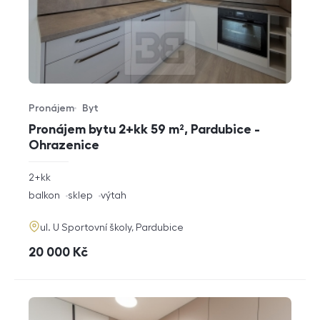
Pronájem
Byt
Typ nabídky
Typ nemovitosti
Pronájem bytu 2+kk 59 m², Pardubice -
Ohrazenice
rozměry
2+kk
dispozice
funkce
balkon
sklep
výtah
adresa
ul. U Sportovní školy, Pardubice
cena
20 000
Kč