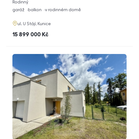
rozměry
Rodinný
dispozice
funkce
garáž
balkon
v rodinném domě
adresa
ul. U Stájí, Kunice
cena
15 899 000
Kč