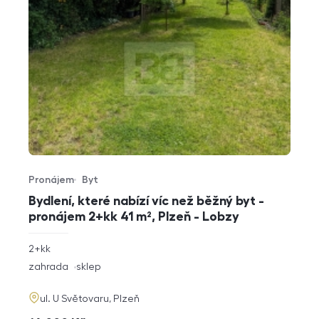
Pronájem
Byt
Typ nabídky
Typ nemovitosti
Bydlení, které nabízí víc než běžný byt -
pronájem 2+kk 41 m², Plzeň - Lobzy
rozměry
2+kk
dispozice
funkce
zahrada
sklep
adresa
ul. U Světovaru, Plzeň