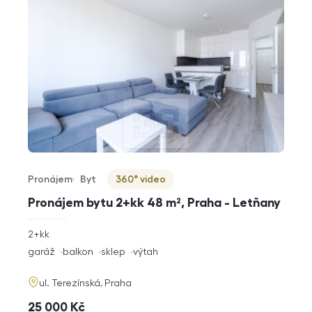
Pronájem
Byt
360° video
Typ nabídky
Typ nemovitosti
Virtuální prohlídka
Pronájem bytu 2+kk 48 m², Praha - Letňany
rozměry
2+kk
dispozice
funkce
garáž
balkon
sklep
výtah
adresa
ul. Terezínská, Praha
cena
25 000
Kč