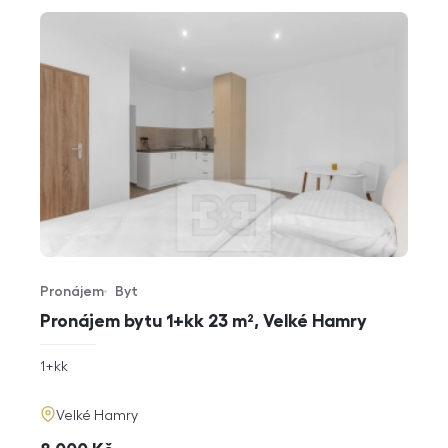
Pronájem
Byt
Typ nabídky
Typ nemovitosti
Pronájem bytu 1+kk 23 m², Velké Hamry
rozměry
1+kk
dispozice
funkce
adresa
Velké Hamry