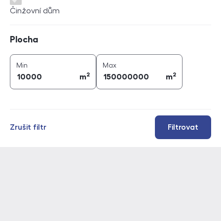
Činžovní dům
Plocha
Plocha
2
2
plocha (
m
)
plocha (
m
)
Min
Max
2
2
m
m
Zrušit filtr
Filtrovat