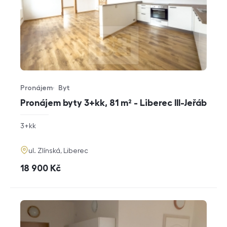
Pronájem
Byt
Typ nabídky
Typ nemovitosti
Pronájem byty 3+kk, 81 m² - Liberec III-Jeřáb
rozměry
3+kk
dispozice
funkce
adresa
ul. Zlínská, Liberec
cena
18 900
Kč