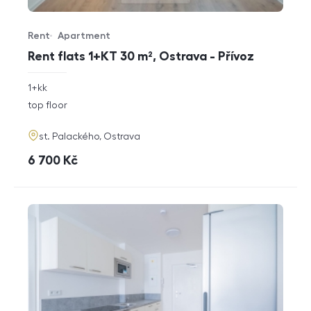
Rent
Apartment
Offer type
Property type
Rent flats 1+KT 30 m², Ostrava - Přívoz
rozměry
1+kk
disposition
funkce
top floor
adresa
st. Palackého, Ostrava
cena
6 700
Kč