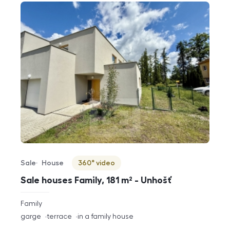
Sale
House
360° video
Offer type
Property type
Virtuální prohlídka
Sale houses Family, 181 m² - Unhošť
rozměry
Family
disposition
funkce
garge
terrace
in a family house