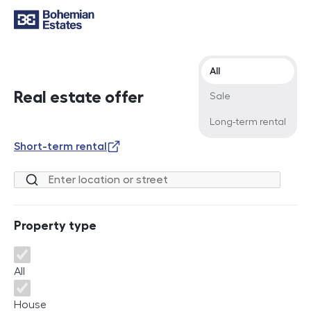
Offer type
All
Real estate offer
Sale
Long-term rental
Short-term rental
Location or street
Property type
Property type
All
House