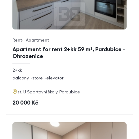
Rent
Apartment
Offer type
Property type
Apartment for rent 2+kk 59 m², Pardubice -
Ohrazenice
rozměry
2+kk
disposition
funkce
balcony
store
elevator
adresa
st. U Sportovní školy, Pardubice
cena
20 000
Kč