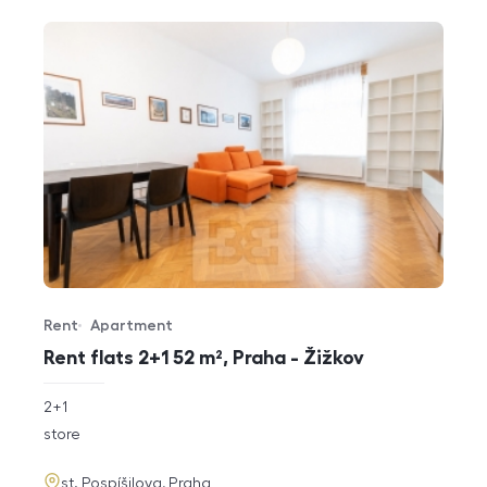
Rent
Apartment
Offer type
Property type
Rent flats 2+1 52 m², Praha - Žižkov
rozměry
2+1
disposition
funkce
store
adresa
st. Pospíšilova, Praha