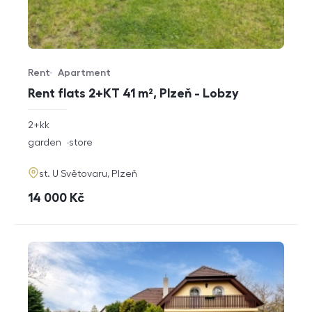
Rent
Apartment
Offer type
Property type
Rent flats 2+KT 41 m², Plzeň - Lobzy
rozměry
2+kk
disposition
funkce
garden
store
adresa
st. U Světovaru, Plzeň
cena
14 000
Kč