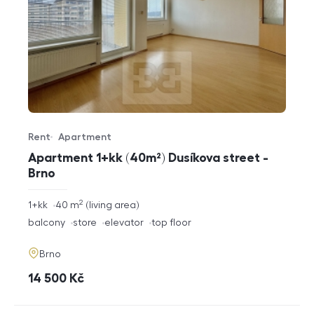
Rent
Apartment
Offer type
Property type
Apartment 1+kk (40m²) Dusíkova street -
Brno
2
rozměry
1+kk
40
m
living area
disposition
funkce
balcony
store
elevator
top floor
adresa
Brno
cena
14 500
Kč