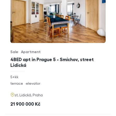
Sale
Apartment
Offer type
Property type
4BED apt in Prague 5 - Smíchov, street
Lidická
rozměry
5+kk
disposition
funkce
terrace
elevator
adresa
st. Lidická, Praha
cena
21 900 000
Kč