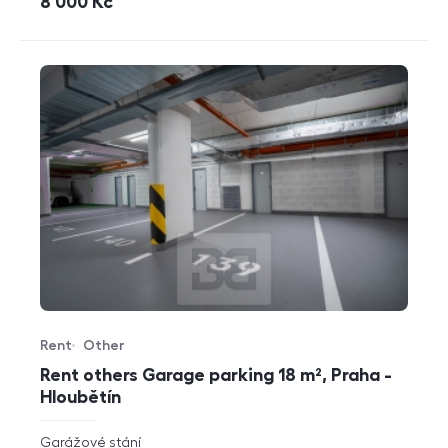
cena
8 000
Kč
Rent
Other
Offer type
Property type
Rent others Garage parking 18 m², Praha -
Hloubětín
rozměry
Garážové stání