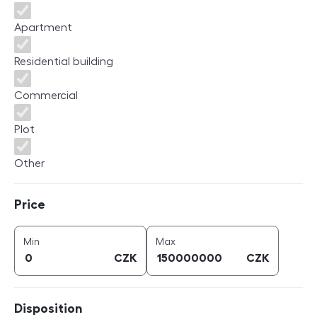
Apartment
Residential building
Commercial
Plot
Other
Price
Price
price (
CZK
)
price (
CZK
)
Min
Max
CZK
CZK
Disposition