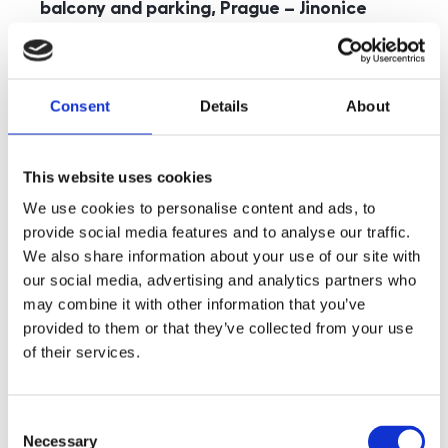
balcony and parking, Prague – Jinonice
rozměry
5+kk
disposition
funkce
parking
balcony
store
elevator
Consent
Details
About
adresa
st. Kohoutových, Praha
cena
49 000
Kč
This website uses cookies
We use cookies to personalise content and ads, to
provide social media features and to analyse our traffic.
We also share information about your use of our site with
our social media, advertising and analytics partners who
may combine it with other information that you’ve
provided to them or that they’ve collected from your use
of their services.
Consent
Necessary
Selection