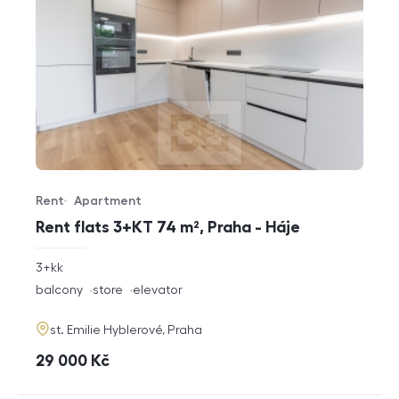
Rent
Apartment
Offer type
Property type
Rent flats 3+KT 74 m², Praha - Háje
rozměry
3+kk
disposition
funkce
balcony
store
elevator
adresa
st. Emilie Hyblerové, Praha
cena
29 000
Kč