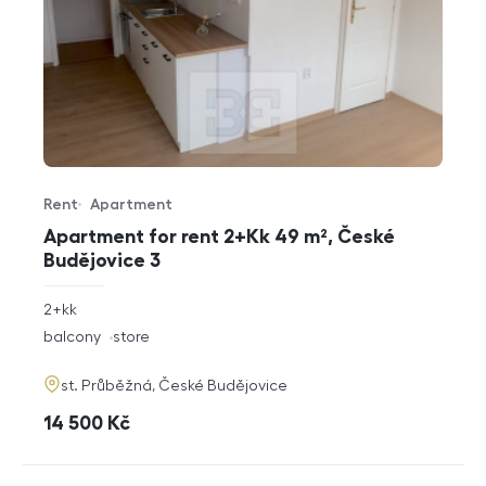
Rent
Apartment
Offer type
Property type
Apartment for rent 2+Kk 49 m², České
Budějovice 3
rozměry
2+kk
disposition
funkce
balcony
store
adresa
st. Průběžná, České Budějovice
cena
14 500
Kč