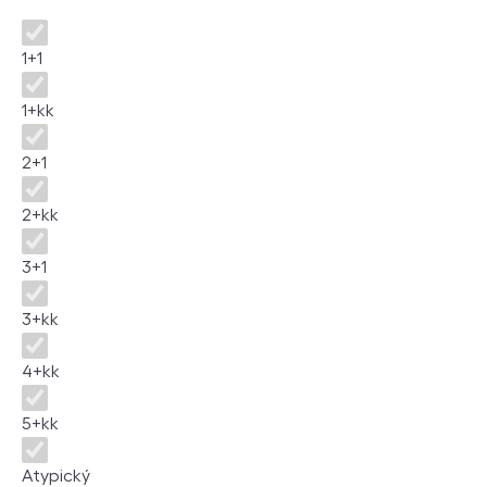
Disposition
1+1
1+kk
2+1
2+kk
3+1
3+kk
4+kk
5+kk
Atypický