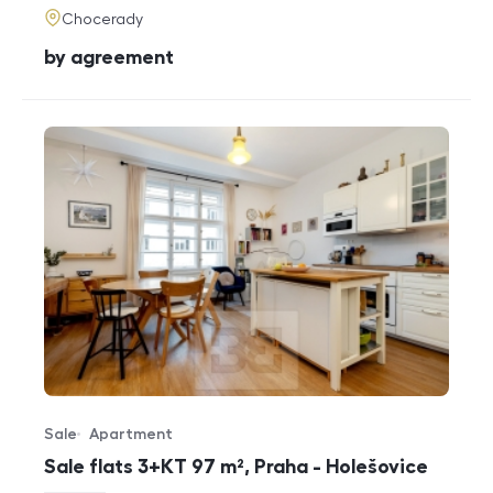
adresa
Chocerady
cena
by agreement
Sale
Apartment
Offer type
Property type
Sale flats 3+KT 97 m², Praha - Holešovice