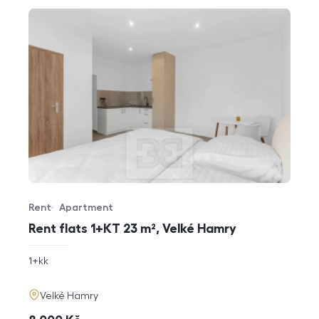
Rent
Apartment
Offer type
Property type
Rent flats 1+KT 23 m², Velké Hamry
rozměry
1+kk
disposition
funkce
adresa
Velké Hamry