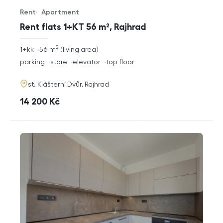
Rent
Apartment
Offer type
Property type
Rent flats 1+KT 56 m², Rajhrad
2
rozměry
1+kk
56
m
living area
disposition
funkce
parking
store
elevator
top floor
adresa
st. Klášterní Dvůr, Rajhrad
cena
14 200
Kč