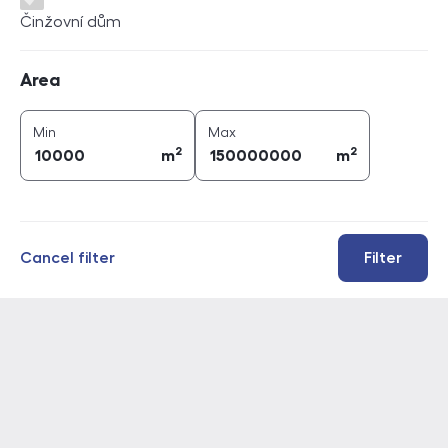
Činžovní dům
Area
Area
2
2
area (
m
)
area (
m
)
Min
Max
2
2
m
m
Cancel filter
Filter