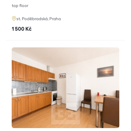
disposition
funkce
top floor
adresa
st. Poděbradská, Praha
cena
1 500
Kč