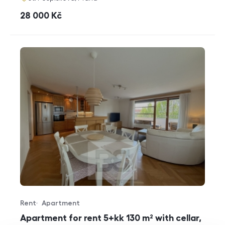
cena
28 000
Kč
Rent
Apartment
Offer type
Property type
Apartment for rent 5+kk 130 m² with cellar,