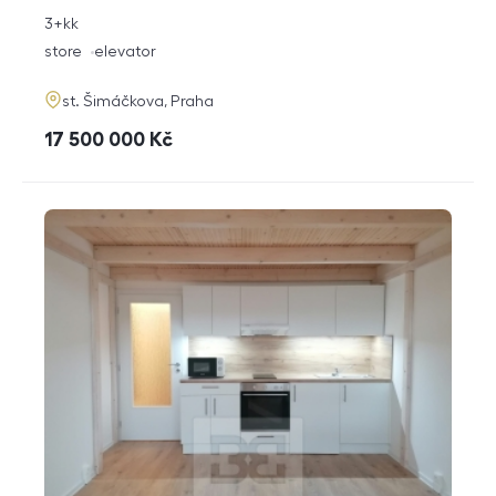
rozměry
3+kk
disposition
funkce
store
elevator
adresa
st. Šimáčkova, Praha
cena
17 500 000
Kč