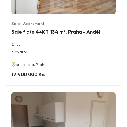
Sale
Apartment
Offer type
Property type
Sale flats 4+KT 134 m², Praha - Anděl
rozměry
4+kk
disposition
funkce
elevator
adresa
st. Lidická, Praha
cena
17 900 000
Kč