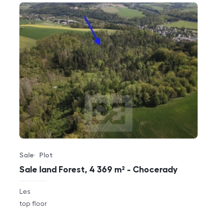
Sale
Plot
Offer type
Property type
Sale land Forest, 4 369 m² - Chocerady
rozměry
Les
disposition
funkce
top floor