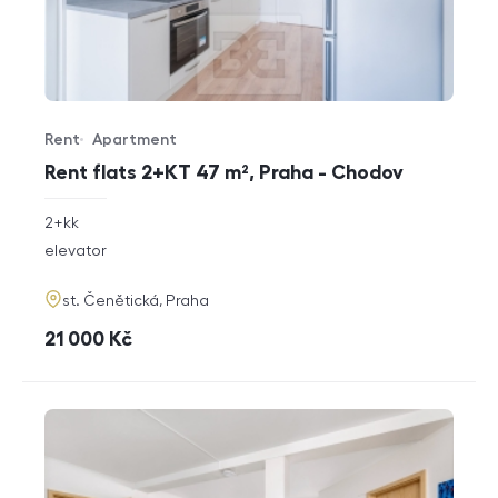
Rent
Apartment
Offer type
Property type
Rent flats 2+KT 47 m², Praha - Chodov
rozměry
2+kk
disposition
funkce
elevator
adresa
st. Čenětická, Praha
cena
21 000
Kč