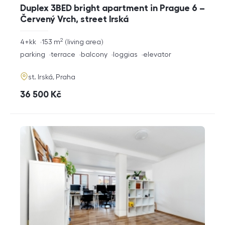
Duplex 3BED bright apartment in Prague 6 –
Červený Vrch, street Irská
2
rozměry
4+kk
153
m
living area
disposition
funkce
parking
terrace
balcony
loggias
elevator
adresa
st. Irská, Praha
cena
36 500
Kč