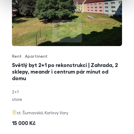
Rent
Apartment
Offer type
Property type
Světlý byt 2+1 po rekonstrukci | Zahrada, 2
sklepy, meandr i centrum pár minut od
domu
rozměry
2+1
disposition
funkce
store
adresa
st. Šumavská, Karlovy Vary
cena
15 000
Kč