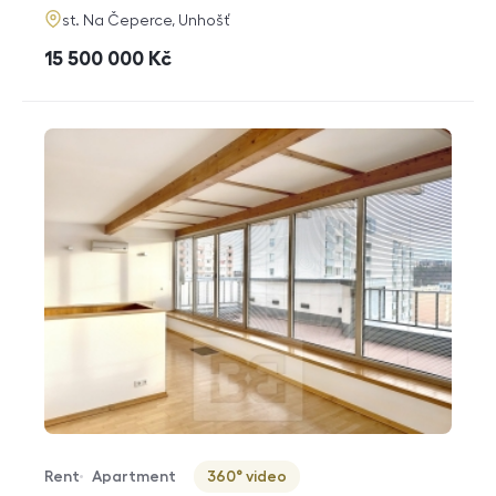
adresa
st. Na Čeperce, Unhošť
cena
15 500 000
Kč
Rent
Apartment
360° video
Offer type
Property type
Virtuální prohlídka