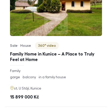
Sale
House
360° video
Offer type
Property type
Virtuální prohlídka
Family Home in Kunice – A Place to Truly
Feel at Home
rozměry
Family
disposition
funkce
garge
balcony
in a family house
adresa
st. U Stájí, Kunice
cena
15 899 000
Kč